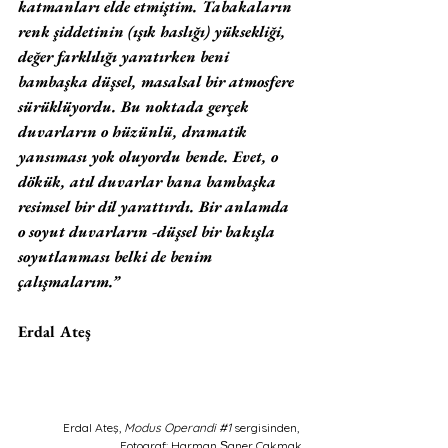
katmanları elde etmiştim. Tabakaların 
renk şiddetinin (ışık haslığı) yüksekliği, 
değer farklılığı yaratırken beni 
bambaşka düşsel, masalsal bir atmosfere 
sürüklüyordu. Bu noktada gerçek 
duvarların o hüzünlü, dramatik 
yansıması yok oluyordu bende. Evet, o 
dökük, atıl duvarlar bana bambaşka 
resimsel bir dil yarattırdı. Bir anlamda 
o soyut duvarların -düşsel bir bakışla 
soyutlanması belki de benim 
çalışmalarım.” 
Erdal Ateş
Erdal Ateş, 
Modus Operandi 
#1
sergisinden, 
Fotograf: Harman Şaner Çakmak