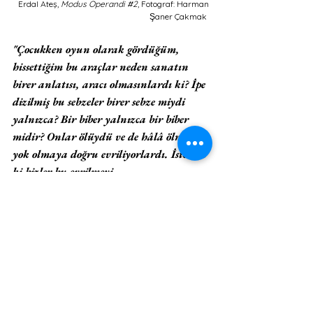
Erdal Ateş, 
Modus Operandi 
#2
, Fotograf: Harman 
Şaner Çakmak  
"Çocukken oyun olarak gördüğüm, 
hissettiğim bu araçlar neden sanatın 
birer anlatısı, aracı olmasınlardı ki? İpe 
dizilmiş bu sebzeler birer sebze miydi 
yalnızca? Bir biber yalnızca bir biber 
midir? Onlar ölüydü ve de hâlâ ölmeye, 
yok olmaya doğru evriliyorlardı. İstedim 
ki bizler bu evrilmeyi 
görelim, bunun tanıklığını yapabilelim. 
Ölen her şeyin bir uğultusu, sesi, tınısı, 
müziği de vardır. Ölen her şeyin her an, 
her dakika, her gün büyük içsel ve dışsal 
değişimi, başkalaşımı vardır. Tüm 
bunlar bize de bulaşır. İşte Galeri 
Vitrin'in duvarındaki bu ipe dizili 
biberler birer eser olarak görünür 