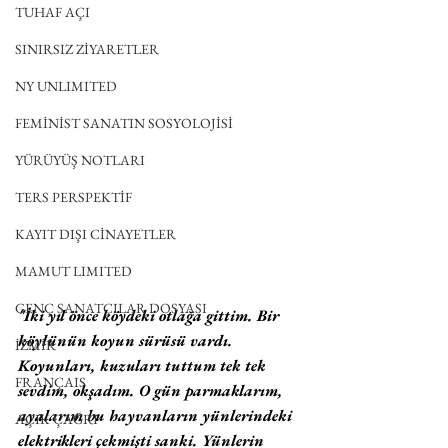
TUHAF AÇI
SINIRSIZ ZİYARETLER
NY UNLIMITED
FEMİNİST SANATIN SOSYOLOJİSİ
YÜRÜYÜŞ NOTLARI
TERS PERSPEKTİF
KAYIT DIŞI CİNAYETLER
MAMUT LIMITED
GENÇ SANATÇILAR DOSYASI
"İki yıl önce köydeki otlağa gittim. Bir 
köylünün koyun sürüsü vardı. 
İZMİR
Koyunları, kuzuları tuttum tek tek 
FRANÇAIS
sevdim, okşadım. O gün parmaklarım, 
ayalarım bu hayvanların yünlerindeki 
AÇIK ÇAĞRI
elektrikleri çekmişti sanki. Yünlerin 