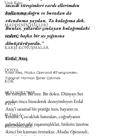
Uzak Köşe
incecik titreşimleri vardı ellerimden 
kollarıma doğru ve buradan da 
UZAK KÖŞE
vücuduma yayılan. Ta kulağıma dek. 
MADDENİN HALLERİ
Bunlar, yıllardır çınlayan kulağımdaki 
sesleri, başka bir ses yığınına 
PERVAZ
dönüştürüyordu." 
KARŞI-KONUŞMALAR
Erdal Ateş
EĞRİ ÇİZGİ
DOSYA
Erdal Ateş, 
Modus Operandi 
#3
sergisinden, 
Fotograf: Harman Şaner Çakmak
KÖK
HUO SORUYOR
Bir titreşim. Bir tını. Bir doku. Dünyayı her 
şeyden önce hissederek deneyimleyen Erdal 
ETÜT
Ateş’i sanatsal bir pratiğe iten, hayatın ta 
BUDALA
kendisi. Çocukluk hatıraları, coğrafyanın 
gelenekleri gibi yaşanmışlıklar, hislerin üzerine 
DEĞİNMELER
ikinci bir katman örtmekte. 
Modus Operandi
, 