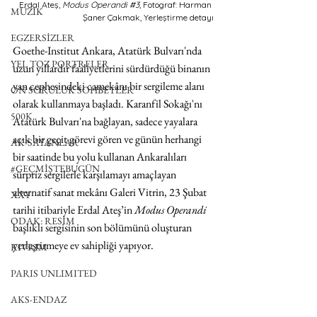
Erdal Ateş, 
Modus Operandi 
#3
, Fotograf: Harman 
MÜZİK
Şaner Çakmak, Yerleştirme detayı
EGZERSİZLER
Goethe-Institut Ankara, Atatürk Bulvarı'nda 
YEL TOZ PORTRELER
uzun yıllardır faaliyetlerini sürdürdüğü binanın 
yan cephesindeki camekânı bir sergileme alanı 
ON SORULUK SOHBETLER
olarak kullanmaya başladı. Karanfil Sokağı'nı 
500K
Atatürk Bulvarı'na bağlayan, sadece yayalara 
açık bir geçit görevi gören ve günün herhangi 
AK-SAYANLAR
bir saatinde bu yolu kullanan Ankaralıları 
#GEÇMİŞTEBUGÜN
sürpriz sergilerle karşılamayı amaçlayan 
alternatif sanat mekânı Galeri Vitrin, 23 Şubat 
XXY
tarihi itibariyle Erdal Ateş’in 
Modus Operandi 
ODAK: RESİM
başlıklı sergisinin son bölümünü oluşturan 
yerleştirmeye ev sahipliği yapıyor.
KIVRIM
PARIS UNLIMITED
AKS-ENDAZ