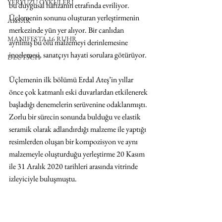
YERYÜZÜ ÖYKÜLERİ
bu duygusal hafızanın etrafında evriliyor. 
Üçlemenin sonunu oluşturan yerleştirmenin 
AKSAK
merkezinde yün yer alıyor. Bir canlıdan 
MANIFESTA 16 RUHR
ayrılmış bu ölü malzemeyi derinlemesine 
incelemesi, sanatçıyı hayati sorulara götürüyor.
DEUTSCH
Üçlemenin ilk bölümü Erdal Ateş’in yıllar 
önce çok katmanlı eski duvarlardan etkilenerek 
başladığı denemelerin serüvenine odaklanmıştı. 
Zorlu bir sürecin sonunda bulduğu ve elastik 
seramik olarak adlandırdığı malzeme ile yaptığı 
resimlerden oluşan bir kompozisyon ve aynı 
malzemeyle oluşturduğu yerleştirme 20 Kasım 
ile 31 Aralık 2020 tarihleri arasında vitrinde 
izleyiciyle buluşmuştu.