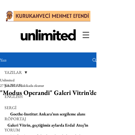
Yazı
YAZILAR
Unlimited
YAZILAR
27 Şub 2021
2 dakikada okunur
"Modus Operandi" Galeri Vitrin’de
ENGLISH
SERGİ
Goethe-Institut Ankara’nın sergileme alanı 
RÖPORTAJ
Galeri Vitrin, geçtiğimiz aylarda Erdal Ateş’in 
YORUM