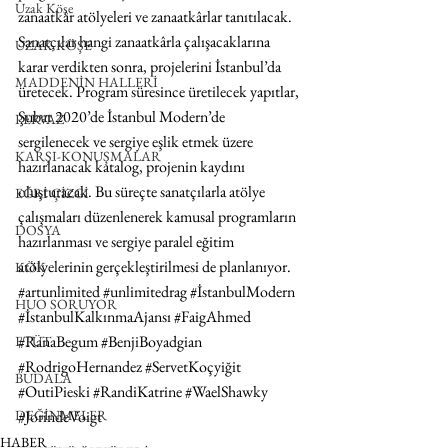
Uzak Köşe
zanaatkâr atölyeleri ve zanaatkârlar tanıtılacak. 
Sanatçılar hangi zanaatkârla çalışacaklarına 
UZAK KÖŞE
karar verdikten sonra, projelerini İstanbul’da 
MADDENİN HALLERİ
üretecek. Program süresince üretilecek yapıtlar, 
Şubat 2020’de İstanbul Modern’de 
PERVAZ
sergilenecek ve sergiye eşlik etmek üzere 
KARŞI-KONUŞMALAR
hazırlanacak katalog, projenin kaydını 
oluşturacak. Bu süreçte sanatçılarla atölye 
EĞRİ ÇİZGİ
çalışmaları düzenlenerek kamusal programların 
DOSYA
hazırlanması ve sergiye paralel eğitim 
atölyelerinin gerçekleştirilmesi de planlanıyor.
KÖK
#artunlimited
#unlimitedrag
#İstanbulModern
HUO SORUYOR
#İstanbulKalkınmaAjansı
#FaigAhmed
#RanaBegum
#BenjiBoyadgian
ETÜT
#RodrigoHernandez
#ServetKoçyiğit
BUDALA
#OutiPieski
#RandiKatrine
#WaelShawky
#JorindeVoigt
DEĞİNMELER
HABER