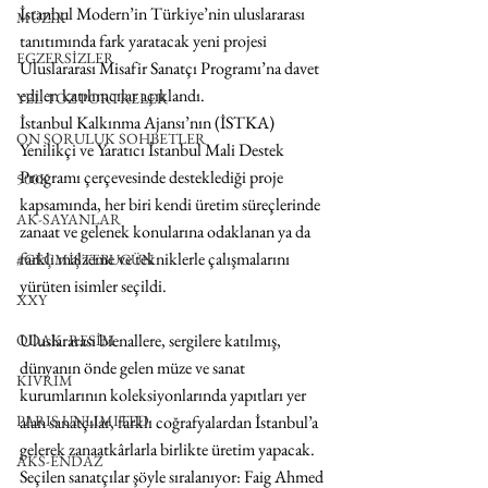
İstanbul Modern’in Türkiye’nin uluslararası 
MÜZİK
tanıtımında fark yaratacak yeni projesi 
EGZERSİZLER
Uluslararası Misafir Sanatçı Programı’na davet 
edilen katılımcılar açıklandı.
YEL TOZ PORTRELER
İstanbul Kalkınma Ajansı’nın (İSTKA) 
ON SORULUK SOHBETLER
Yenilikçi ve Yaratıcı İstanbul Mali Destek 
Programı çerçevesinde desteklediği proje 
500K
kapsamında, her biri kendi üretim süreçlerinde 
AK-SAYANLAR
zanaat ve gelenek konularına odaklanan ya da 
farklı malzeme ve tekniklerle çalışmalarını 
#GEÇMİŞTEBUGÜN
yürüten isimler seçildi.
XXY
Uluslararası bienallere, sergilere katılmış, 
ODAK: RESİM
dünyanın önde gelen müze ve sanat 
KIVRIM
kurumlarının koleksiyonlarında yapıtları yer 
alan sanatçılar, farklı coğrafyalardan İstanbul’a 
PARIS UNLIMITED
gelerek zanaatkârlarla birlikte üretim yapacak. 
AKS-ENDAZ
Seçilen sanatçılar şöyle sıralanıyor: Faig Ahmed 