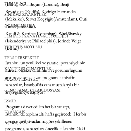
TUHAF AÇI
(Bakü), Rana Begum (Londra), Benji 
Boyadgian (Kudüs), Rodrigo Hernandez 
SINIRSIZ ZİYARETLER
(Meksiko), Servet Koçyiğit (Amsterdam), Outi 
NY UNLIMITED
Pieski (Helsinki),
Randi & Katrine (Kopenhag), Wael Shawky 
FEMİNİST SANATIN SOSYOLOJİSİ
(İskenderiye ve Philadelphia), Jorinde Voigt 
YÜRÜYÜŞ NOTLARI
(Berlin)
TERS PERSPEKTİF
İstanbul'un yenilikçi ve yaratıcı potansiyelinin 
KAYIT DIŞI CİNAYETLER
küresel ölçekte tanıtımını ve görünürlüğünü 
arttırmayı amaçlayan programda misafir 
MAMUT LIMITED
sanatçılar, İstanbul’da zanaat ustalarıyla bir 
GENÇ SANATÇILAR DOSYASI
araya gelmeye başlıyor.
İZMİR
Programa davet edilen her bir sanatçı, 
FRANÇAIS
İstanbul’da toplam altı hafta geçirecek. Her bir 
sanatçının ihtiyaçlarına göre şekillenen 
AÇIK ÇAĞRI
programda, sanatçılara öncelikle İstanbul’daki 