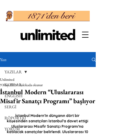
Yazı
YAZILAR
Unlimited
YAZILAR
9 May 2019
1 dakikada okunur
İstanbul Modern “Uluslararası
ENGLISH
Misafir Sanatçı Programı” başlıyor
SERGİ
İstanbul Modern’in dünyanın dört bir 
RÖPORTAJ
köşesinden sanatçıları İstanbul’a davet ettiği 
Uluslararası Misafir Sanatçı Programı’na 
YORUM
katılacak sanatçılar belirlendi. Uluslararası 10 