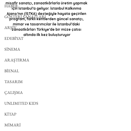
misafir sanatçı, zanaatkârlarla üretim yapmak 
HABER
için İstanbul’a geliyor. İstanbul Kalkınma 
Ajansı’nın (İSTKA) desteğiyle hayata geçirilen 
GÖSTERİ SANATLARI
program, farklı kentlerden güncel sanatçı, 
mimar ve tasarımcılar ile İstanbul’daki 
ARŞİV
zanaatkârları Türkiye’de bir müze çatısı 
altında ilk kez buluşturuyor
EDEBİYAT
SİNEMA
ARAŞTIRMA
BİENAL
TASARIM
ÇALIŞMA
UNLIMITED KIDS
KİTAP
MİMARİ