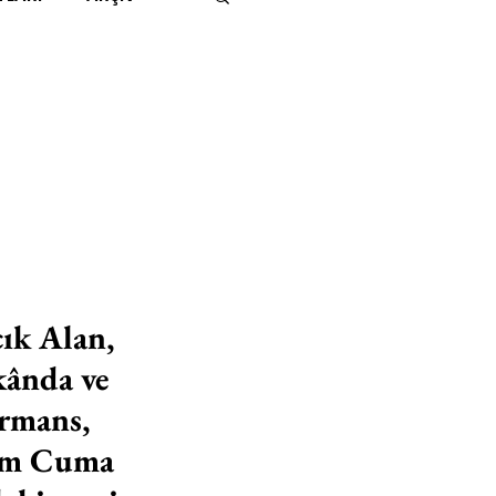
IMITED KIDS
KİTAP
ER
500K
 UNLIMITED
ık Alan, 
kânda ve 
rmans, 
kim Cuma 