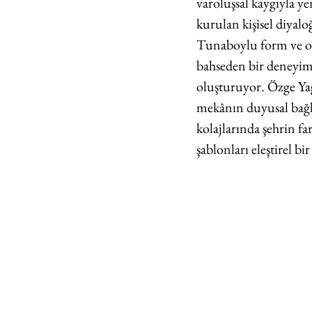
varoluşsal kaygıyla y
kurulan kişisel diyal
Tunaboylu form ve ob
bahseden bir deneyimi
oluşturuyor. Özge Yağc
mekânın duyusal bağla
kolajlarında şehrin fa
şablonları eleştirel b