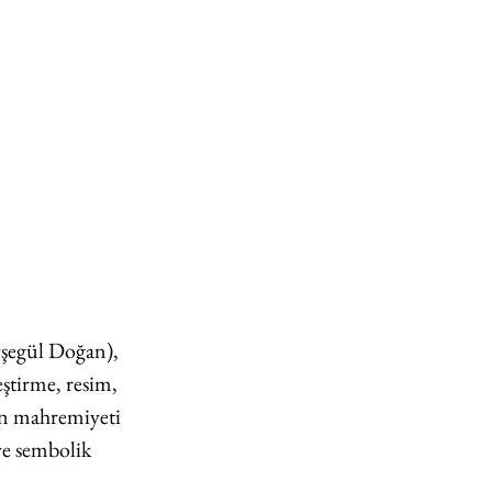
şegül Doğan), 
ştirme, resim, 
rin mahremiyeti 
ve sembolik 