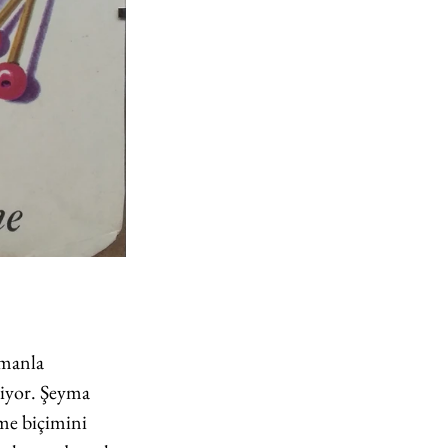
amanla 
niyor. Şeyma 
nme biçimini 