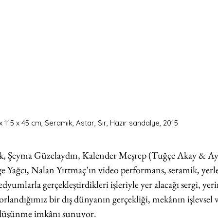
x 115 x 45 cm, Seramik, Astar, Sır, Hazır sandalye, 2015 
ek, Şeyma Güzelaydın, Kalender Meşrep (Tuğçe Akay & Ay
 Yağcı, Nalan Yırtmaç’ın video performans, seramik, yerle
medyumlarla gerçekleştirdikleri işleriyle yer alacağı sergi, ye
rlandığımız bir dış dünyanın gerçekliği, mekânın işlevsel 
 düşünme imkânı sunuyor. 