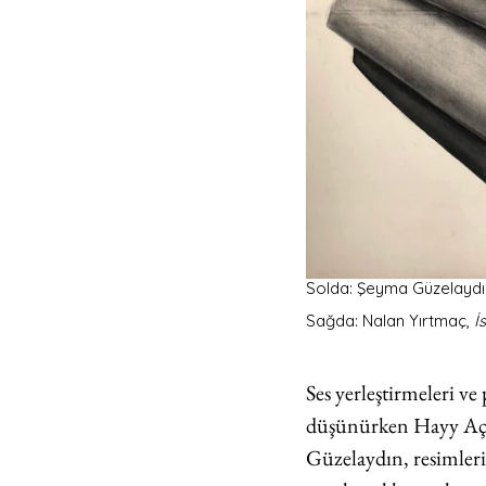
Solda: Şeyma Güzelaydın
Sağda: Nalan Yırtmaç, 
İ
Ses yerleştirmeleri v
düşünürken Hayy Açık 
Güzelaydın, resimlerin