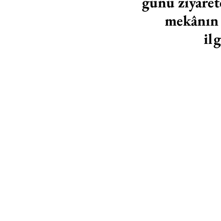
günü ziyaret
mekânın f
ilg