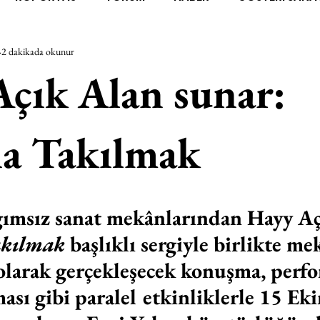
2 dakikada okunur
RAŞTIRMA
BİENAL
TASARIM
ÇALIŞMA
UNL
çık Alan sunar:
SİZLER
YEL TOZ PORTRELER
ON SORULUK SOHBETL
a Takılmak
TEBUGÜN
XXY
ODAK: RESİM
KIVRIM
PARIS
ğımsız sanat mekânlarından Hayy Aç
SINIRSIZ ZİYARETLER
kılmak
 başlıklı sergiyle birlikte me
olarak gerçekleşecek konuşma, perfo
ması gibi paralel etkinliklerle 15 E