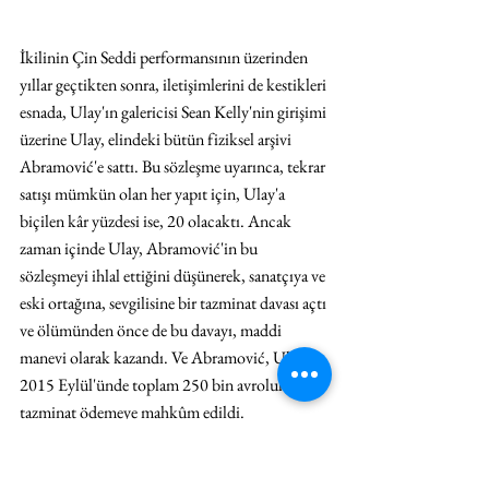
İkilinin Çin Seddi performansının üzerinden 
yıllar geçtikten sonra, iletişimlerini de kestikleri 
esnada, Ulay'ın galericisi Sean Kelly'nin girişimi 
üzerine Ulay, elindeki bütün fiziksel arşivi 
Abramović'e sattı. Bu sözleşme uyarınca, tekrar 
satışı mümkün olan her yapıt için, Ulay'a 
biçilen kâr yüzdesi ise, 20 olacaktı. Ancak 
zaman içinde Ulay, Abramović'in bu 
sözleşmeyi ihlal ettiğini düşünerek, sanatçıya ve 
eski ortağına, sevgilisine bir tazminat davası açtı 
ve ölümünden önce de bu davayı, maddi 
manevi olarak kazandı. Ve Abramović, Ulay'a 
2015 Eylül'ünde toplam 250 bin avroluk 
tazminat ödemeye mahkûm edildi.
Keza, yakın zaman önce Amsterdam'da 
Abramović'e gönderme ile 
A Skeleton in The 