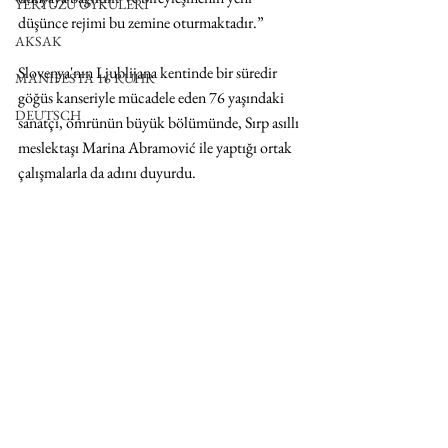
YERYÜZÜ ÖYKÜLERİ
düşünce rejimi bu zemine oturmaktadır.”
AKSAK
Slovenya'nın Ljublijana kentinde bir süredir 
MANIFESTA 16 RUHR
göğüs kanseriyle mücadele eden 76 yaşındaki 
DEUTSCH
sanatçı, ömrünün büyük bölümünde, Sırp asıllı 
meslektaşı Marina Abramović ile yaptığı ortak 
çalışmalarla da adını duyurdu.