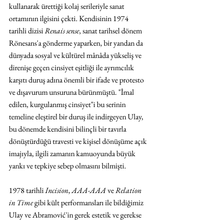
kullanarak ürettiği kolaj serileriyle sanat 
ortamının ilgisini çekti. Kendisinin 1974 
tarihli dizisi 
Renais sense
, sanat tarihsel dönem 
Rönesans'a gönderme yaparken, bir yandan da 
dünyada sosyal ve kültürel mânâda yükseliş ve 
direnişe geçen cinsiyet eşitliği ile ayrımcılık 
karşıtı duruş adına önemli bir ifade ve protesto 
ve dışavurum unsuruna bürünmüştü. "İmal 
edilen, kurgulanmış cinsiyet"i bu serinin 
temeline eleştirel bir duruş ile indirgeyen Ulay, 
bu dönemde kendisini bilinçli bir tavırla 
dönüştürdüğü travesti ve kişisel dönüşüme açık 
imajıyla, ilgili zamanın kamuoyunda büyük 
yankı ve tepkiye sebep olmasını bilmişti.
1978 tarihli 
Incision
, 
AAA-AAA 
ve 
Relation 
in Time
 gibi kült performansları ile bildiğimiz 
Ulay ve Abramović'in gerek estetik ve gerekse 