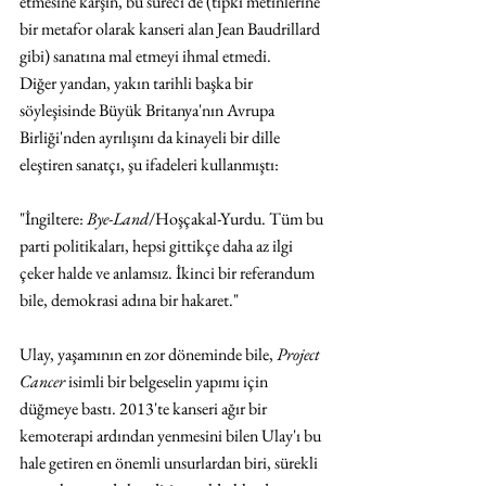
etmesine karşın, bu süreci de (tıpkı metinlerine 
bir metafor olarak kanseri alan Jean Baudrillard 
gibi) sanatına mal etmeyi ihmal etmedi.
Diğer yandan, yakın tarihli başka bir 
söyleşisinde Büyük Britanya'nın Avrupa 
Birliği'nden ayrılışını da kinayeli bir dille 
eleştiren sanatçı, şu ifadeleri kullanmıştı:
"İngiltere: 
Bye-Land
/Hoşçakal-Yurdu. Tüm bu 
parti politikaları, hepsi gittikçe daha az ilgi 
çeker halde ve anlamsız. İkinci bir referandum 
bile, demokrasi adına bir hakaret."
Ulay, yaşamının en zor döneminde bile, 
Project 
Cancer
 isimli bir belgeselin yapımı için 
düğmeye bastı. 2013'te kanseri ağır bir 
kemoterapi ardından yenmesini bilen Ulay'ı bu 
hale getiren en önemli unsurlardan biri, sürekli 