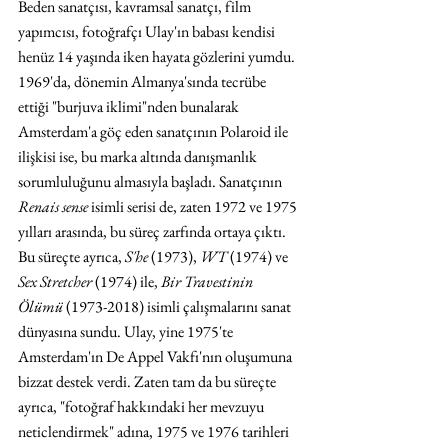
Beden sanatçısı, kavramsal sanatçı, film 
yapımcısı, fotoğrafçı Ulay'ın babası kendisi 
henüz 14 yaşında iken hayata gözlerini yumdu. 
1969'da, dönemin Almanya'sında tecrübe 
ettiği "burjuva iklimi"nden bunalarak 
Amsterdam'a göç eden sanatçının Polaroid ile 
ilişkisi ise, bu marka altında danışmanlık 
sorumluluğunu almasıyla başladı. Sanatçının 
Renais sense
 isimli serisi de, zaten 1972 ve 1975 
yılları arasında, bu süreç zarfında ortaya çıktı. 
Bu süreçte ayrıca, 
S'he
 (1973), 
WT
 (1974) ve 
Sex Stretcher
 (1974) ile, 
Bir Travestinin 
Ölümü
 (1973-2018) isimli çalışmalarını sanat 
dünyasına sundu. Ulay, yine 1975'te 
Amsterdam'ın De Appel Vakfı'nın oluşumuna 
bizzat destek verdi. Zaten tam da bu süreçte 
ayrıca, "fotoğraf hakkındaki her mevzuyu 
neticlendirmek" adına, 1975 ve 1976 tarihleri 