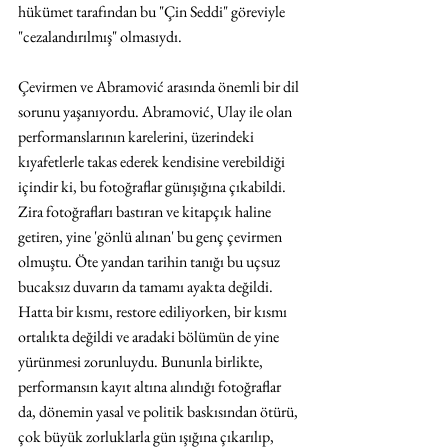
hükümet tarafından bu "Çin Seddi" göreviyle 
"cezalandırılmış" olmasıydı.
Çevirmen ve Abramović arasında önemli bir dil 
sorunu yaşanıyordu. Abramović, Ulay ile olan 
performanslarının karelerini, üzerindeki 
kıyafetlerle takas ederek kendisine verebildiği 
içindir ki, bu fotoğraflar günışığına çıkabildi. 
Zira fotoğrafları bastıran ve kitapçık haline 
getiren, yine 'gönlü alınan' bu genç çevirmen 
olmuştu. Öte yandan tarihin tanığı bu uçsuz 
bucaksız duvarın da tamamı ayakta değildi. 
Hatta bir kısmı, restore ediliyorken, bir kısmı 
ortalıkta değildi ve aradaki bölümün de yine 
yürünmesi zorunluydu. Bununla birlikte, 
performansın kayıt altına alındığı fotoğraflar 
da, dönemin yasal ve politik baskısından ötürü, 
çok büyük zorluklarla gün ışığına çıkarılıp, 