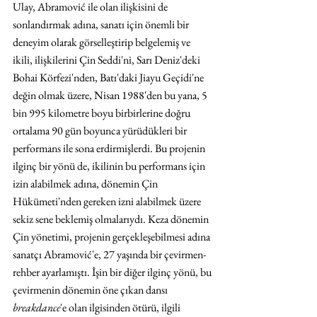
Ulay, Abramović ile olan ilişkisini de 
sonlandırmak adına, sanatı için önemli bir 
deneyim olarak görselleştirip belgelemiş ve 
ikili, ilişkilerini Çin Seddi'ni, Sarı Deniz'deki 
Bohai Körfezi'nden, Batı'daki Jiayu Geçidi'ne 
değin olmak üzere, Nisan 1988'den bu yana, 5 
bin 995 kilometre boyu birbirlerine doğru 
ortalama 90 gün boyunca yürüdükleri bir 
performans ile sona erdirmişlerdi. Bu projenin 
ilginç bir yönü de, ikilinin bu performans için 
izin alabilmek adına, dönemin Çin 
Hükümeti'nden gereken izni alabilmek üzere 
sekiz sene beklemiş olmalarıydı. Keza dönemin 
Çin yönetimi, projenin gerçekleşebilmesi adına 
sanatçı Abramović'e, 27 yaşında bir çevirmen-
rehber ayarlamıştı. İşin bir diğer ilginç yönü, bu 
çevirmenin dönemin öne çıkan dansı 
breakdance
'e olan ilgisinden ötürü, ilgili 