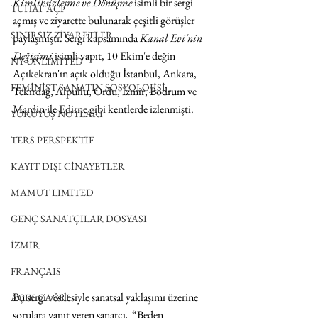
Kimliksizleşme ve Dönüşme
 isimli bir sergi 
TUHAF AÇI
açmış ve ziyarette bulunarak çeşitli görüşler 
SINIRSIZ ZİYARETLER
paylaşmıştı. Sergi kapsamında 
Kanal Evi'nin 
Değişimi
 isimli yapıt, 10 Ekim'e değin 
NY UNLIMITED
Açıkekran'ın açık olduğu İstanbul, Ankara, 
FEMİNİST SANATIN SOSYOLOJİSİ
Tekirdağ, Alpullu, Ordu, İzmir, Bodrum ve 
Mardin ile Edirne gibi kentlerde izlenmişti.
YÜRÜYÜŞ NOTLARI
TERS PERSPEKTİF
KAYIT DIŞI CİNAYETLER
MAMUT LIMITED
GENÇ SANATÇILAR DOSYASI
İZMİR
FRANÇAIS
Bu sergi vesilesiyle sanatsal yaklaşımı üzerine 
AÇIK ÇAĞRI
sorulara yanıt veren sanatçı
,  
“Beden 