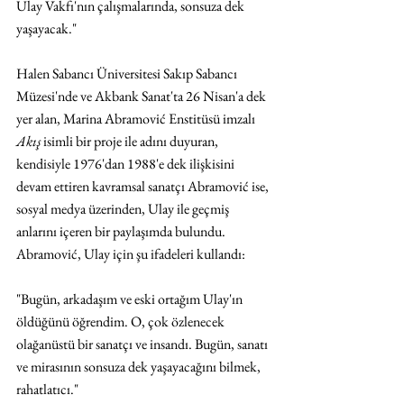
Ulay Vakfı'nın çalışmalarında, sonsuza dek 
yaşayacak."
Halen Sabancı Üniversitesi Sakıp Sabancı 
Müzesi'nde ve Akbank Sanat'ta 26 Nisan'a dek 
yer alan, Marina Abramović Enstitüsü imzalı 
Akış
 isimli bir proje ile adını duyuran, 
kendisiyle 1976'dan 1988'e dek ilişkisini 
devam ettiren kavramsal sanatçı Abramović ise, 
sosyal medya üzerinden, Ulay ile geçmiş 
anlarını içeren bir paylaşımda bulundu. 
Abramović, Ulay için şu ifadeleri kullandı:
"Bugün, arkadaşım ve eski ortağım Ulay'ın 
öldüğünü öğrendim. O, çok özlenecek 
olağanüstü bir sanatçı ve insandı. Bugün, sanatı 
ve mirasının sonsuza dek yaşayacağını bilmek, 
rahatlatıcı."