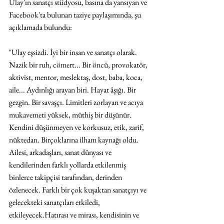
Ulay'ın sanatçı stüdyosu, basına da yansıyan ve 
Facebook'ta bulunan taziye paylaşımında, şu 
açıklamada bulundu:
"Ulay eşsizdi. İyi bir insan ve sanatçı olarak. 
Nazik bir ruh, cömert... Bir öncü, provokatör, 
aktivist, mentor, meslektaş, dost, baba, koca, 
aile... Aydınlığı arayan biri. Hayat âşığı. Bir 
gezgin. Bir savaşçı. Limitleri zorlayan ve acıya 
mukavemeti yüksek, müthiş bir düşünür. 
Kendini düşünmeyen ve korkusuz, etik, zarif, 
nüktedan. Birçoklarına ilham kaynağı oldu. 
Ailesi, arkadaşları, sanat dünyası ve 
kendilerinden farklı yollarda etkilenmiş 
binlerce takipçisi tarafından, derinden 
özlenecek. Farklı bir çok kuşaktan sanatçıyı ve 
gelecekteki sanatçıları etkiledi, 
etkileyecek.Hatırası ve mirası, kendisinin ve 