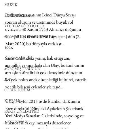
MÜZİK
Performans sanatının İkinci Dünya Savaşı 
EGZERSİZLER
sonrası oluşum ve üretiminde büyük rol 
YEL TOZ PORTRELER
oynayan, 30 Kasım 1943 Almanya doğumlu 
sanatçı Ulay (Frank Uwe Laysiepen) dün (2 
ON SORULUK SOHBETLER
Mart 2020) bu dünyayla vedalaştı.
500K
Sanat tarihindeki yerini, hak ettiği anı, 
AK-SAYANLAR
anıtsallık ve yanıtlarla alan Ulay, bu ismi yarım 
#GEÇMİŞTEBUGÜN
asrı aşkın süredir bir çok deneyimle dünyanın 
XXY
bir çok noktasında düzenlediği kültürel, estetik 
ve etik bileşeni eylemleriyle taşıdı.
ODAK: RESİM
KIVRIM
Ulay, 3 Eylül 2015'te de İstanbul'da Kumru 
Eren direktörlüğündeki Açıkekran Şekerbank 
PARIS UNLIMITED
Yeni Medya Sanatları Galerisi'nde, sosyolog ve 
AKS-ENDAZ
küratör Ali Akay imzasıyla düzenlenen 