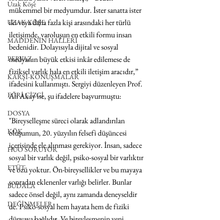
Uzak Köşe
mükemmel bir medyumdur. İster sanatta ister 
iki veya daha fazla kişi arasındaki her türlü 
UZAK KÖŞE
iletişimde, varoluşun en etkili formu insan 
MADDENİN HALLERİ
bedenidir. Dolayısıyla dijital ve sosyal 
medyanın büyük etkisi inkâr edilemese de 
PERVAZ
fiziksel varlık hala en etkili iletişim aracıdır,” 
KARŞI-KONUŞMALAR
ifadesini kullanmıştı. Sergiyi düzenleyen Prof. 
EĞRİ ÇİZGİ
Ali Akay ise, şu ifadelere başvurmuştu:
DOSYA
"Bireyselleşme süreci olarak adlandırılan 
KÖK
oluşumun, 20. yüzyılın felsefi düşüncesi 
içerisinde ele alınması gerekiyor. İnsan, sadece 
HUO SORUYOR
sosyal bir varlık değil, psiko-sosyal bir varlıktır 
ETÜT
ve özü yoktur. Ön-bireysellikler ve bu mayaya 
sonradan eklenenler varlığı belirler. Bunlar 
BUDALA
sadece önsel değil, aynı zamanda deneyseldir 
DEĞİNMELER
de. Psiko-sosyal hem hayata hem de fiziki 
dünyaya bağlıdır. Ve bireyleşmenin yeni 