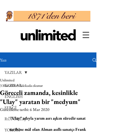
Yazı
YAZILAR
Unlimited
YAZILAR
3 Mar 2020
9 dakikada okunur
Göreceli zamanda, kesinlikle
ENGLISH
"Ulay" yaratan bir "medyum"
SERGİ
Güncelleme tarihi:
6 Mar 2020
"Ulay" adıyla yarım asrı aşkın süredir sanat 
RÖPORTAJ
tarihine mâl olan Alman asıllı sanatçı Frank 
YORUM