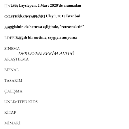
Uwe Laysiepen, 2 Mart 2020'de aramızdan 
HABER
ayrıldı. 76 yaşındaki Ulay'ı, 2015 İstanbul 
GÖSTERİ SANATLARI
sergisinin de hatırası eşliğinde, "retrospektif" 
ARŞİV
kaygılı bir metinle, saygıyla anıyoruz
EDEBİYAT
SİNEMA
DERLEYEN: EVRİM ALTUĞ
ARAŞTIRMA
BİENAL
TASARIM
ÇALIŞMA
UNLIMITED KIDS
KİTAP
MİMARİ