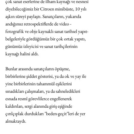
çok sanat eserlerine de ilham kaynağı ve nesnesi 
diyebileceğimiz bir Citroen minibüste, 10 yılı 
aşkın süreyi paylaştı. Sanatçıların, yukarıda 
andığımız retrospektiflerde de video -
fotografik ve obje kaynaklı sanat tarihsel yapıt- 
belgeleriyle gördüğümüz bir çok ortak yapıtı, 
günümüz izleyicisi ve sanat tarihçilerinin 
kaynağı halini aldı.
Bunlar arasında sanatçıların öpüşme, 
birbirlerine şiddet gösterisi, ya da ok ve yay ile 
yine birbirlerinin tahammül eşiklerini 
sınadıkları çalışmaları, ya da sahneledikleri 
esnada resmî görevlilerce engellenerek 
kaldırılan, sergi alanında giriş eşiğinde 
çırılçıplak durdukları "beden-geçit"leri de yer 
almaktaydı.