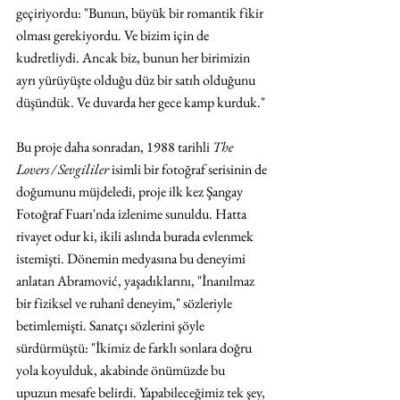
geçiriyordu: "Bunun, büyük bir romantik fikir 
olması gerekiyordu. Ve bizim için de 
kudretliydi. Ancak biz, bunun her birimizin 
ayrı yürüyüşte olduğu düz bir satıh olduğunu 
düşündük. Ve duvarda her gece kamp kurduk."
Bu proje daha sonradan, 1988 tarihli 
The 
Lovers / Sevgililer
 isimli bir fotoğraf serisinin de 
doğumunu müjdeledi, proje ilk kez Şangay 
Fotoğraf Fuarı'nda izlenime sunuldu. Hatta 
rivayet odur ki, ikili aslında burada evlenmek 
istemişti. Dönemin medyasına bu deneyimi 
anlatan Abramović, yaşadıklarını, "İnanılmaz 
bir fiziksel ve ruhanî deneyim," sözleriyle 
betimlemişti. Sanatçı sözlerini şöyle 
sürdürmüştü: "İkimiz de farklı sonlara doğru 
yola koyulduk, akabinde önümüzde bu 
upuzun mesafe belirdi. Yapabileceğimiz tek şey, 