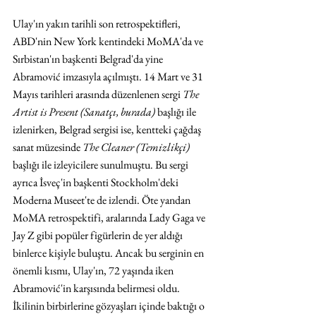
Ulay'ın yakın tarihli son retrospektifleri, 
ABD'nin New York kentindeki MoMA'da ve 
Sırbistan'ın başkenti Belgrad'da yine 
Abramović imzasıyla açılmıştı. 14 Mart ve 31 
Mayıs tarihleri arasında düzenlenen sergi 
The 
Artist is Present (Sanatçı, burada)
 başlığı ile 
izlenirken, Belgrad sergisi ise, kentteki çağdaş 
sanat müzesinde 
The Cleaner (Temizlikçi)
başlığı ile izleyicilere sunulmuştu. Bu sergi 
ayrıca İsveç'in başkenti Stockholm'deki 
Moderna Museet'te de izlendi. Öte yandan 
MoMA retrospektifi, aralarında Lady Gaga ve 
Jay Z gibi popüler figürlerin de yer aldığı 
binlerce kişiyle buluştu. Ancak bu serginin en 
önemli kısmı, Ulay'ın, 72 yaşında iken 
Abramović'in karşısında belirmesi oldu. 
İkilinin birbirlerine gözyaşları içinde baktığı o 