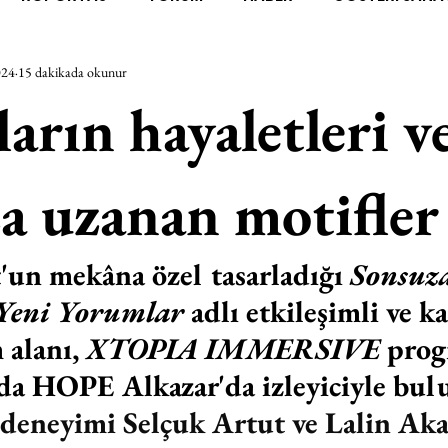
024
15 dakikada okunur
RAŞTIRMA
BİENAL
TASARIM
ÇALIŞMA
UNL
arın hayaletleri v
SİZLER
YEL TOZ PORTRELER
ON SORULUK SOHBETL
a uzanan motifler
TEBUGÜN
XXY
ODAK: RESİM
KIVRIM
PARIS
'un mekâna özel tasarladığı 
Sonsuz
 Yeni Yorumlar
 adlı etkileşimli ve ka
SINIRSIZ ZİYARETLER
 alanı,
 XTOPIA IMMERSIVE
 prog
a HOPE Alkazar'da izleyiciyle bulu
 deneyimi Selçuk Artut ve Lalin Akal