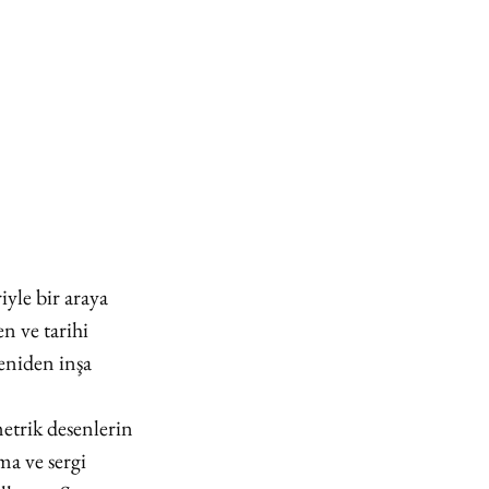
yle bir araya 
n ve tarihi 
yeniden inşa 
metrik desenlerin 
ma ve sergi 