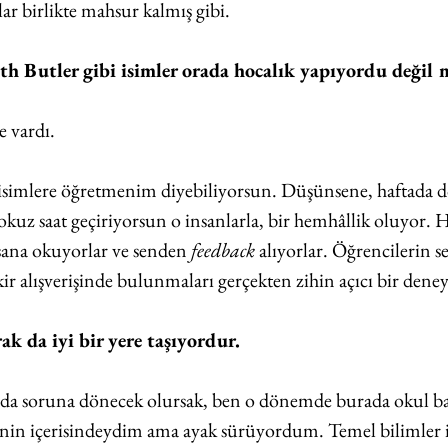
ar birlikte mahsur kalmış gibi.
h Butler gibi isimler orada hocalık yapıyordu değil 
e vardı.
 isimlere öğretmenim diyebiliyorsun. Düşünsene, haftada dö
kuz saat geçiriyorsun o insanlarla, bir hemhâllik oluyor. Ha
 sana okuyorlar ve senden 
feedback
 alıyorlar. Öğrencilerin s
ir alışverişinde bulunmaları gerçekten zihin açıcı bir dene
ak da iyi bir yere taşıyordur.
nda soruna dönecek olursak, ben o dönemde burada okul ba
venin içerisindeydim ama ayak sürüyordum. Temel bilimler i