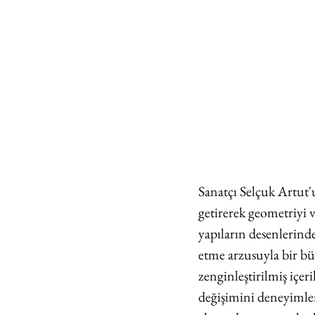
Sanatçı Selçuk Artut'u
getirerek geometriyi 
yapıların desenlerinde
etme arzusuyla bir büt
zenginleştirilmiş içer
değişimini deneyimleme