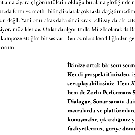
aat ama ziyaretçi görüntülerin olduğu bu alana girdiğinde ne
 arada form ve motifi bilinçli olarak çok fazla değiştirmedi
un değil. Yani onu biraz daha sindirerek belli sayıda bir pat
yor, müzikler de. Onlar da algoritmik. Müzik olarak da Ba
kompoze ettiğim bir ses var. Ben bunlara kendiliğinden gel
yorum.
İkinize ortak bir soru sorm
Kendi perspektifinizden, is
cevaplayabilirsiniz. Hem 
X
hem de Zorlu Performans S
Dialogue, Sonar sanata dair
mecralarda ve platformlard
konuşmalar, çıkardığınız ya
faaliyetleriniz, geriye dön