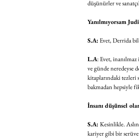
düşünürler ve sanatçıl
Yanılmıyorsam Judit
S.A:
 Evet, Derrida bil
L.A
: Evet, inanılmaz
ve günde neredeyse do
kitaplarındaki tezleri
bakmadan hepsiyle fik
İnsanı düşünsel olar
S.A: 
Kesinlikle. Aslı
kariyer gibi bir serü