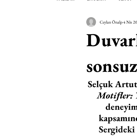
Ceylan Önalp
4 Nis 2
EDEBİYAT
SİNEMA
A
Duvarl
MİMARİ
MÜZİK
EGZER
sonsuz
AK-SAYANLAR
#GEÇMİŞ
Selçuk Artut
Motifler:
AKS-ENDAZ
TUHAF AÇI
deneyim
kapsamınd
Sergideki