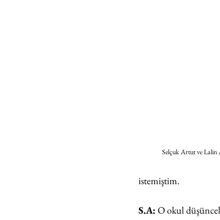
Selçuk Artut ve Lalin 
istemiştim.
S.A:
 O okul düşüncele