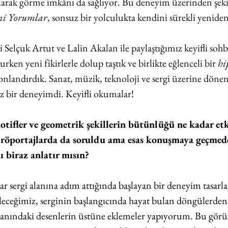
larak görme imkânı da sağlıyor. Bu deneyim üzerinden şeki
ni Yorumlar
, sonsuz bir yolculukta kendini sürekli yeniden
Selçuk Artut ve Lalin Akalan ile paylaştığımız keyifli sohb
rken yeni fikirlerle dolup taştık ve birlikte eğlenceli bir
 hi
sonlandırdık. Sanat, müzik, teknoloji ve sergi üzerine dönen
 bir deneyimdi. Keyifli okumalar! 
otifler ve geometrik şekillerin bütünlüğü ne kadar etk
röportajlarda da soruldu ama esas konuşmaya geçmede
ı biraz anlatır mısın?
lar sergi alanına adım attığında başlayan bir deneyim tasarl
leceğimiz, serginin başlangıcında hayat bulan döngülerden 
anındaki desenlerin üstüne eklemeler yapıyorum. Bu görü