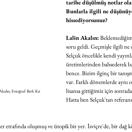
tarihe düşülmüş notlar ola
Bunlarla ilgili ne düşünüy
hissediyorsunuz?
Lalin Akalın:
 Beklemediğim
soru geldi. Geçmişle ilgili n
Selçuk öncelikle kendi yayınl
üretimlerinden bahsederek baş
bence. Bizim ilginç bir tanış
var. Farklı dönemlerde aynı 
lisansa gittiğimiz için sonrada
Akalın, Fotoğraf: Berk Kır
Hatta ben Selçuk'tan referan
r etrafında oluşmuş ve ütopik bir yer. İsviçre'de, bir dağ 