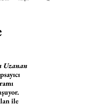
IMITED KIDS
KİTAP
e
ER
500K
 UNLIMITED
a Uzanan 
psayıcı 
ramı 
şuyor. 
an ile 