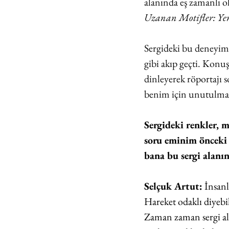
alanında eş zamanlı o
Uzanan Motifler: Ye
Sergideki bu deneyimi 
gibi akıp geçti. Konuşu
dinleyerek röportajı 
benim için unutulmaz
Sergideki renkler, m
soru eminim önceki 
bana bu sergi alanın
Selçuk Artut:
 İnsan
Hareket odaklı diyebi
Zaman zaman sergi al