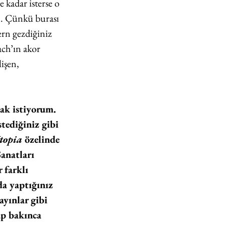
 kadar isterse o 
m. Çünkü burası 
ern gezdiğiniz 
ch’ın akor 
işen, 
ak istiyorum. 
tediğiniz gibi 
topia
 özelinde 
anatları 
 farklı 
a yaptığınız 
yınlar gibi 
üp bakınca 