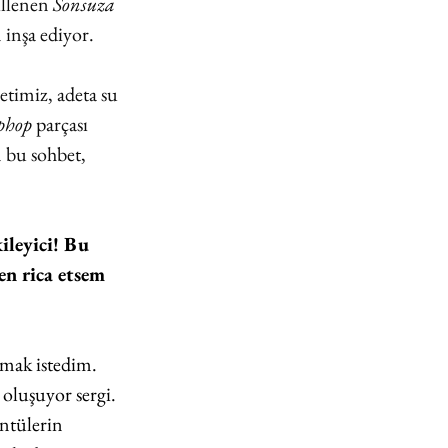
llenen 
Sonsuza 
 inşa ediyor.
etimiz, adeta su 
phop
 parçası 
 bu sohbet, 
ileyici! Bu 
n rica etsem 
amak istedim. 
oluşuyor sergi. 
ntülerin 