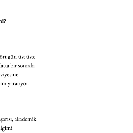
mi?
rt gün üst üste 
tta bir sonraki 
eviyesine 
yim yaratıyor.
şarısı, akademik 
lgimi 