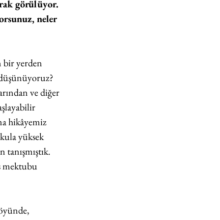
rak görülüyor. 
orsunuz, neler 
 bir yerden 
e düşünüyoruz? 
arından ve diğer 
layabilir 
ma hikâyemiz 
okula yüksek 
n tanışmıştık. 
s mektubu 
köyünde, 