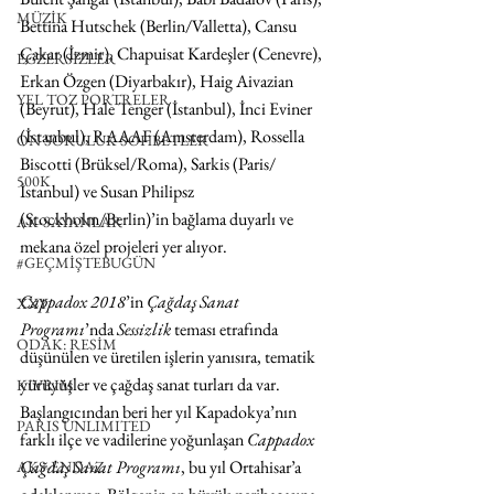
MÜZİK
Bettina Hutschek (Berlin/Valletta), Cansu 
Çakar (İzmir), Chapuisat Kardeşler (Cenevre), 
EGZERSİZLER
Erkan Özgen (Diyarbakır), Haig Aivazian 
YEL TOZ PORTRELER
(Beyrut), Hale Tenger (İstanbul), İnci Eviner 
(İstanbul), RAAAF (Amsterdam), Rossella 
ON SORULUK SOHBETLER
Biscotti (Brüksel/Roma), Sarkis (Paris/
500K
İstanbul) ve Susan Philipsz 
(Stockholm/Berlin)’in bağlama duyarlı ve 
AK-SAYANLAR
mekana özel projeleri yer alıyor.
#GEÇMİŞTEBUGÜN
Cappadox 2018
’in 
Çağdaş Sanat 
XXY
Programı
’nda 
Sessizlik
 teması etrafında 
ODAK: RESİM
düşünülen ve üretilen işlerin yanısıra, tematik 
yürüyüşler ve çağdaş sanat turları da var. 
KIVRIM
Başlangıcından beri her yıl Kapadokya’nın 
PARIS UNLIMITED
farklı ilçe ve vadilerine yoğunlaşan 
Cappadox 
Çağdaş Sanat Programı
, bu yıl Ortahisar’a 
AKS-ENDAZ