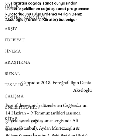
uluslararası çağdaş sanat dünyasından 
HABER
isimlerle şekillenen çağdaş sanat programının 
küratörlüğünü Fulya Erdemci ve Ilgın Deniz 
GÖSTERİ SANATLARI
Akseloğlu (Yardımcı Küratör) üstleniyor
ARŞİV
EDEBİYAT
SİNEMA
ARAŞTIRMA
BİENAL
Cappadox 2018, Fotoğraf: Ilgın Deniz 
TASARIM
Akseloğlu
ÇALIŞMA
Pozitif deneyimiyle düzenlenen 
Cappadox
’un 
UNLIMITED KIDS
14 Haziran – 9 Temmuz tarihleri arasında 
KİTAP
gerçekleşecek çağdaş sanat sergisinde Ali 
Kazma (İstanbul), Aydan Murtezaoğlu & 
MİMARİ
Bülent Şangar (İstanbul), Babi Badalov (Paris), 