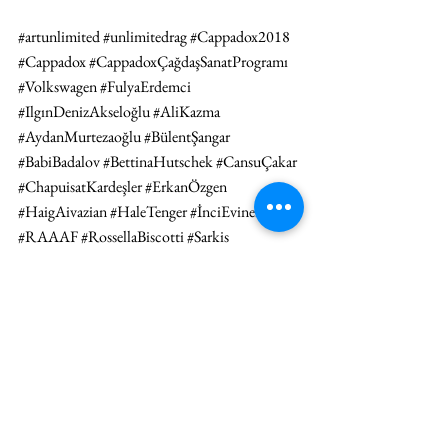
#artunlimited
#unlimitedrag
#Cappadox2018
#Cappadox
#CappadoxÇağdaşSanatProgramı
#Volkswagen
#FulyaErdemci
#IlgınDenizAkseloğlu
#AliKazma
#AydanMurtezaoğlu
#BülentŞangar
#BabiBadalov
#BettinaHutschek
#CansuÇakar
#ChapuisatKardeşler
#ErkanÖzgen
#HaigAivazian
#HaleTenger
#İnciEviner
#RAAAF
#RossellaBiscotti
#Sarkis
#SusanPhilipsz
#Kapadokya
#Ortahisar
#BalkanDeresiVadisi
#MulatuAstatke
#BaBaZuLa
#GayeSuAkyol
#DwarfsofEastAgouza
#Cero39
#NicolaCruz
#MustafaOtar
HABER