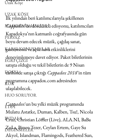
Uzak Köşe
UZAK KÖŞE
İlk yılından beri katılımcılarıyla şekillenen 
Cappadox
’un dördüncü edisyonu, katılımcıları 
MADDENİN HALLERİ
Kapadokya’nın katmanlı coğrafyasında gün 
PERVAZ
boyu devam edecek müzik, çağdaş sanat, 
gastronomi ve açık hava etkinliklerini 
KARŞI-KONUŞMALAR
deneyimlemeye davet ediyor. Paket biletlerinin 
EĞRİ ÇİZGİ
satışta olduğu ve tekil biletlerin de 9 Nisan 
DOSYA
tarihinde satışa çıktığı 
Cappadox 2018
’in tüm 
programına 
cappadox.com
 adresinden 
KÖK
ulaşılabilecek.
HUO SORUYOR
Cappadox
'un bu yılki müzik programında 
ETÜT
Mulatu Astatke, Duman, Kalben, Tsu!, Nicola 
BUDALA
Cruz, Christian Löffler (Live), ALA.NI, BaBa 
ZuLa, Birsen Tezer, Ceylan Ertem, Gaye Su 
DEĞİNMELER
Akyol, Islandman, Flamingods, Feathered Sun, 