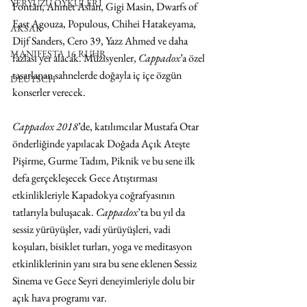
YERYÜZÜ ÖYKÜLERİ
Fontän, Ahmet Aslan, Gigi Masin, Dwarfs of 
East Agouza, Populous, Chihei Hatakeyama, 
AKSAK
Dijf Sanders, Cero 39, Yazz Ahmed ve daha 
MANIFESTA 16 RUHR
fazlası yer alacak. Müzisyenler, 
Cappadox
’a özel 
tasarlanan sahnelerde doğayla iç içe özgün 
DEUTSCH
konserler verecek. 
Cappadox 2018
’de, katılımcılar Mustafa Otar 
önderliğinde yapılacak Doğada Açık Ateşte 
Pişirme, Gurme Tadım, Piknik ve bu sene ilk 
defa gerçekleşecek Gece Atıştırması 
etkinlikleriyle Kapadokya coğrafyasının 
tatlarıyla buluşacak. 
Cappadox
’ta bu yıl da 
sessiz yürüyüşler, vadi yürüyüşleri, vadi 
koşuları, bisiklet turları, yoga ve meditasyon 
etkinliklerinin yanı sıra bu sene eklenen Sessiz 
Sinema ve Gece Seyri deneyimleriyle dolu bir 
açık hava programı var.