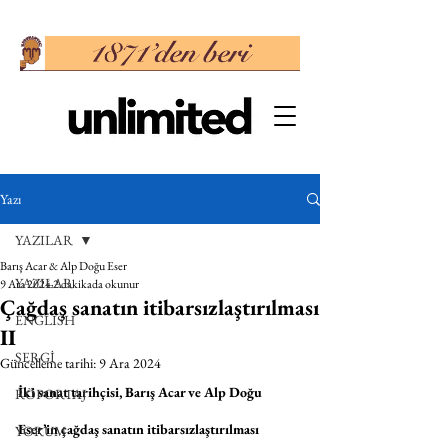
Yazı
YAZILAR
Barış Acar & Alp Doğu Eser
YAZILAR
9 Ara 2024
2 dakikada okunur
Çağdaş sanatın itibarsızlaştırılması
ENGLISH
II
SERGİ
Güncelleme tarihi:
9 Ara 2024
İki sanat tarihçisi, Barış Acar ve Alp Doğu 
RÖPORTAJ
Eser’in çağdaş sanatın itibarsızlaştırılması 
YORUM