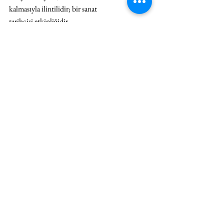
kalmasıyla ilintilidir; bir sanat 
tarihçisi etkinliğidir.
KARŞI-KONUŞMALAR
Hepsini Gör
İlgili Yazılar