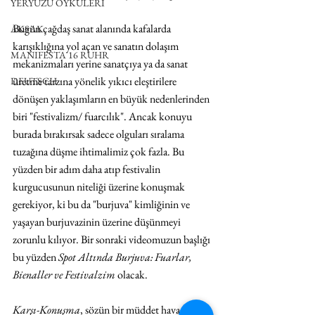
YERYÜZÜ ÖYKÜLERİ
Bugün çağdaş sanat alanında kafalarda 
AKSAK
karışıklığına yol açan ve sanatın dolaşım 
MANIFESTA 16 RUHR
mekanizmaları yerine sanatçıya ya da sanat 
üretme tarzına yönelik yıkıcı eleştirilere 
DEUTSCH
dönüşen yaklaşımların en büyük nedenlerinden 
biri "festivalizm/ fuarcılık". Ancak konuyu 
burada bırakırsak sadece olguları sıralama 
tuzağına düşme ihtimalimiz çok fazla. Bu 
yüzden bir adım daha atıp festivalin 
kurgucusunun niteliği üzerine konuşmak 
gerekiyor, ki bu da "burjuva" kimliğinin ve 
yaşayan burjuvazinin üzerine düşünmeyi 
zorunlu kılıyor. Bir sonraki videomuzun başlığı 
bu yüzden 
Spot Altında Burjuva: Fuarlar, 
Bienaller ve Festivalzim
 olacak. 
Karşı-Konuşma
, sözün bir müddet havada asılı 