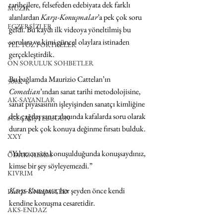
tarihçilere, felsefeden edebiyata dek farklı 
MÜZİK
alanlardan 
Karşı-Konuşmalar
’a pek çok soru 
EGZERSİZLER
geldi. Bu kaydı ilk videoya yöneltilmiş bu 
sorulara ve kimi güncel olaylara istinaden 
YEL TOZ PORTRELER
gerçekleştirdik. 
ON SORULUK SOHBETLER
Bu bağlamda Maurizio Cattelan’ın 
500K
Comedian
’ından sanat tarihi metodolojisine, 
AK-SAYANLAR
sanat piyasasının işleyişinden sanatçı kimliğine 
dek çağdaş sanat alanında kafalarda soru olarak 
#GEÇMİŞTEBUGÜN
duran pek çok konuya değinme fırsatı bulduk. 
XXY
“Yalnızca size konuşulduğunda konuşsaydınız, 
ODAK: RESİM
kimse bir şey söyleyemezdi.”
KIVRIM
Karşı-Konuşma
, her şeyden önce kendi 
PARIS UNLIMITED
kendine konuşma cesaretidir.
AKS-ENDAZ