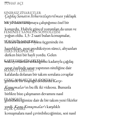
***
TUHAF AÇI
SINIRSIZ ZİYARETLER
Çağdaş Sanatın İtibarsızlaştırılması 
yaklaşık 
on yıl önce tartışmaya çalıştığımız özel bir 
NY UNLIMITED
konuydu. Haliyle güncel yorumları da uzun ve 
FEMİNİST SANATIN SOSYOLOJİSİ
yoğun oldu. 1,5- 2 saati bulan konuşmalar, 
Ankara-İstanbul-Viyana üçgeninde ön 
YÜRÜYÜŞ NOTLARI
hazırlıkları, post prodüksiyon süreci, altyazıları 
TERS PERSPEKTİF
derken bizi bir hayli yordu. Gelen 
KAYIT DIŞI CİNAYETLER
reaksiyonlardan anladığımız kadarıyla çağdaş 
sanat özelinde sanat yapıtının niteliğine dair 
MAMUT LIMITED
kafalarda dolanan bir takım sorulara cevaplar 
GENÇ SANATÇILAR DOSYASI
getirerek bir boşluğu doldurdu 
Karşı-
Konuşmalar
'ın bu ilk iki videosu. Bununla 
İZMİR
birlikte bize çalışmanın devamını nasıl 
FRANÇAIS
getirebileceğimize dair de bir takım yeni fikirler 
verdi. 
Karşı-Konuşmalar
'ı karşılıklı 
AÇIK ÇAĞRI
konuşmalara nasıl çevirebileceğimize, sesi nasıl 