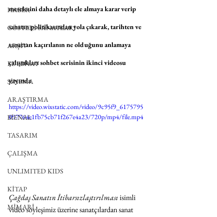
meselesini daha detaylı ele almaya karar verip 
HABER
sanatın politikasından yola çıkarak, tarihten ve 
GÖSTERİ SANATLARI
sanattan kaçırılanın ne olduğunu anlamaya 
ARŞİV
çalıştıkları sohbet serisinin ikinci videosu 
EDEBİYAT
yayında
SİNEMA
ARAŞTIRMA
https://video.wixstatic.com/video/9c95f9_6175795
097764e1fb75cb71f267e4a23/720p/mp4/file.mp4
BİENAL
TASARIM
ÇALIŞMA
UNLIMITED KIDS
KİTAP
Çağdaş Sanatın İtibarsızlaştırılması
 isimli 
MİMARİ
video söyleşimiz üzerine sanatçılardan sanat 