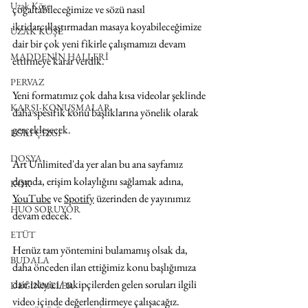
Uzak Köşe
çoğaltabileceğimize ve sözü nasıl 
iktidarcıllaştırmadan masaya koyabileceğimize 
UZAK KÖŞE
dair bir çok yeni fikirle çalışmamızı devam 
MADDENİN HALLERİ
ettirmeye karar verdik.
PERVAZ
Yeni formatımız çok daha kısa videolar şeklinde 
KARŞI-KONUŞMALAR
daha spesifik konu başlıklarına yönelik olarak 
gerçekleşecek. 
EĞRİ ÇİZGİ
DOSYA
Art Unlimited'da yer alan bu ana sayfamız 
dışında, erişim kolaylığını sağlamak adına, 
KÖK
YouTube
 ve 
Spotify
 üzerinden de yayınımız 
HUO SORUYOR
devam edecek.
ETÜT
Henüz tam yöntemini bulamamış olsak da, 
BUDALA
daha önceden ilan ettiğimiz konu başlığımıza 
dair izleyici/ takipçilerden gelen soruları ilgili 
DEĞİNMELER
video içinde değerlendirmeye çalışacağız. 