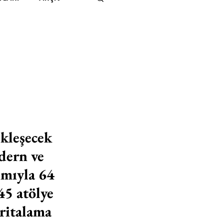
IMITED KIDS
KİTAP
ER
500K
 UNLIMITED
kleşecek 
dern ve 
ımıyla 64 
45 atölye 
aritalama 