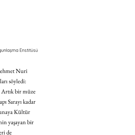
gunlaşma Enstitüsü
Mehmet Nuri 
arı söyledi: 
. Artık bir müze 
apı Sarayı kadar 
Tunaya Kültür 
in yaşayan bir 
ri de 