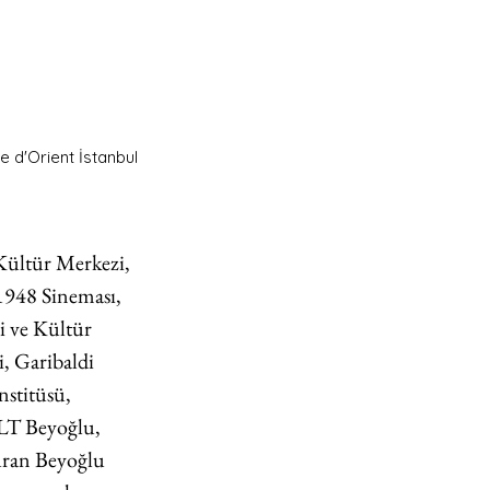
e d'Orient İstanbul
Kültür Merkezi, 
1948 Sineması, 
 ve Kültür 
, Garibaldi 
stitüsü, 
LT Beyoğlu, 
uran Beyoğlu 