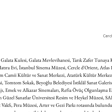
Cercl
 Galata Kulesi, Galata Mevlevihanesi, Tarık Zafer Tunaya 
tıra Evi, İstanbul Sinema Müzesi, Cercle d'Orient, Atlas 
m Camii Kültür ve Sanat Merkezi, Atatürk Kültür Merkezi
si, Tomtom Sokak, Beyoğlu Belediyesi İstiklâl Sanat Galerisi
ajı, Emek ve Alkazar Sinemaları, Refia Övüç Olgunlaşma En
Güzel Sanatlar Üniversitesi Resim ve Heykel Müzesi, SA
 Vakfı, Pera Müzesi, Arter ve Gezi Parkı rotasında bulund