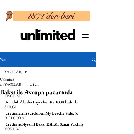
Yazı
YAZILAR
Unlimited
YAZILAR
6 Kas 2024
1 dakikada okunur
Baksı ile Avrupa pazarında
ENGLISH
Anadolu’da dört ayrı kentte 1000 kadınla 
SERGİ
üretimlerini sürdüren My Beachy Side, 5. 
RÖPORTAJ
üretim atölyesini Baksı Kültür Sanat Vakfı iş 
YORUM