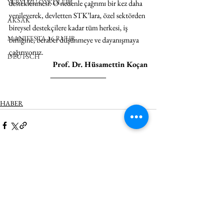
YERYÜZÜ ÖYKÜLERİ
desteklenmesi. O nedenle çağrımı bir kez daha 
yenileyerek, devletten STK’lara, özel sektörden 
AKSAK
bireysel destekçilere kadar tüm herkesi, iş 
MANIFESTA 16 RUHR
birliğine, beraber düşünmeye ve dayanışmaya 
çağırıyoruz.
DEUTSCH
Prof. Dr. Hüsamettin Koçan
HABER
Hepsini Gör
İlgili Yazılar