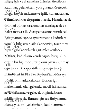
kilim, halı ve el sanatları ürünleri üretilecek. 
Uzak Köşe
Kadınlar, gelenekten, yola çıkarak üretecek. 
UZAK KÖŞE
Doğal boyalı malzeme ve iplik kullanacaklar. 
Tüm üretimler el yapımı olacak. Hazırlanacak 
MADDENİN HALLERİ
ürünleri güncel tasarımcılar tasarlayacak ve 
PERVAZ
Baksı markası ile Avrupa pazarına sunulacak.
Eğitim merkezinde aynı zamanda kadınlara 
KARŞI-KONUŞMALAR
yönelik bilgisayar, aile ekonomisi, tasarım ve 
EĞRİ ÇİZGİ
hijyen gibi konularda eğitimler verilecek. 
Merkez, kadınların kendi başına bir işi alıp 
DOSYA
özgün bir biçimde üretip onu pazara sunmayı 
KÖK
öğretecek. Kooperatifleşmeyi öğreteceğiz.
İnanıyoruz ki 2025'te Bayburt'tan dünyaya 
HUO SORUYOR
büyük bir marka çıkacak. Bunun için 
ETÜT
malzememiz olan gelenek, motif hafızamız, 
zevk hafızamız ve gelecek bilgimiz bunu 
BUDALA
şekillendirecek. Bunun için tek ihtiyacımız 
DEĞİNMELER
olan şey ise atölyelerimizin, kadınlarımızın 