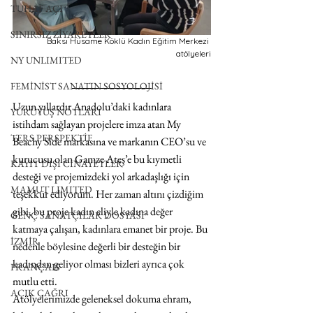
TUHAF AÇI
SINIRSIZ ZİYARETLER
Baksı Hüsame Köklü Kadın Eğitim Merkezi 
atölyeleri
NY UNLIMITED
FEMİNİST SANATIN SOSYOLOJİSİ
Uzun yıllardır Anadolu’daki kadınlara 
YÜRÜYÜŞ NOTLARI
istihdam sağlayan projelere imza atan My 
TERS PERSPEKTİF
Beachy Side markasına ve markanın CEO’su ve 
kurucusu olan Gamze Ateş’e bu kıymetli 
KAYIT DIŞI CİNAYETLER
desteği ve projemizdeki yol arkadaşlığı için 
MAMUT LIMITED
teşekkür ediyorum. Her zaman altını çizdiğim 
gibi, bu proje kadın eliyle kadına değer 
GENÇ SANATÇILAR DOSYASI
katmaya çalışan, kadınlara emanet bir proje. Bu 
İZMİR
nedenle böylesine değerli bir desteğin bir 
kadından geliyor olması bizleri ayrıca çok 
FRANÇAIS
mutlu etti.
AÇIK ÇAĞRI
Atölyelerimizde geleneksel dokuma ehram, 