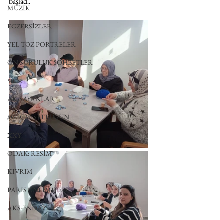
başladı.
MÜZİK
EGZERSİZLER
YEL TOZ PORTRELER
ON SORULUK SOHBETLER
500K
AK-SAYANLAR
#GEÇMİŞTEBUGÜN
XXY
ODAK: RESİM
KIVRIM
PARIS UNLIMITED
AKS-ENDAZ