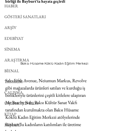
birliği ile Bayburt’ta hayata geçirdi
HABER
GÖSTERİ SANATLARI
ARŞİV
EDEBİYAT
SİNEMA
ARAŞTIRMA
Baksı Hüsame Köklü Kadın Eğitim Merkezi
BİENAL
Saks Fifth Avenue, Neiumun Markus, Revolve 
TASARIM
gibi mağazalarda ürünleri satılan ve kurduğu iş 
ÇALIŞMA
birlikleriyle ürünlerini çeşitli kitlelere ulaştıran 
My Beachy Side, Baksı Kültür Sanat Vakfı 
UNLIMITED KIDS
tarafından kurulmakta olan Baksı Hüsame 
KİTAP
Köklü Kadın Eğitim Merkezi atölyelerinde 
Bayburt’lu kadınların katılımları ile üretime 
MİMARİ