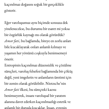
kaçınılmaz doğasını soğuk bir gerçeklikle 
gösterir.
Eğer varoluşumuz aynı biçimde sonsuza dek 
yinelenecekse, bu durumu bir esaret mi yoksa 
bir özgürlük kaynağı mı olarak görürdük? 
Amor fati
, bu bağlamda, bireye en zorlu anları 
bile kucaklayarak onları anlamlı kılmayı ve 
yaşamın her yönünü coşkuyla benimsemeyi 
önerir.
Entropinin kaçınılmaz düzensizlik ve çözülme 
süreçleri, varoluş felsefesi bağlamında bir çöküş 
değil, yeni imgelerin ve anlamların üretimi için 
bir zemin olarak görülebilir. Nietzsche’nin 
Amor fati
 ilkesi, bu süreçteki kaosu 
benimseyerek, insanı varoluşsal bir yaratım 
alanına davet ederken kaçınılmazlığı estetik ve 
anlamlı bir duruşla kucaklar. İnsan, evrenin 