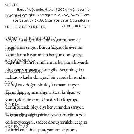
MÜZİK
Burcu Yağcıoğlu, 
Atalet 1
, 2024, Kağıt üzerine 
karakalem, akrilik ve aquarelle, kolaj, 54.5x68 cm 
EGZERSİZLER
(çerçevesiz), 67x80.5 cm (çerçeveli), Sanatçı ve 
Galerist’in izniyle 
YEL TOZ PORTRELER
ON SORULUK SOHBETLER
Küçük Kara Işık
 hem bir araştırma hem de 
hesaplaşma sergisi. Burcu Yağcıoğlu evrenin 
500K
kanunlarını hayatımızın her gün dönüşmeye 
AK-SAYANLAR
başlayan yaşam formüllerinin karşısına koyarak 
bir hesap yapmamızı ister gibi. Serginin çıkış 
#GEÇMİŞTEBUGÜN
noktası o kadar döngüsel bir yapıda ki sondan 
XXY
da başlasak doğru bir akışla tamamlanıyor. 
Kanunların acımasızlığına karşı kırılgan ve 
ODAK: RESİM
yumuşak fikirler mekânı dev bir kuytuya 
KIVRIM
dönüştürerek izleyiciyi her yanından sarıyor. 
“Termodinamiğin birinci yasası enerjinin yok 
PARIS UNLIMITED
edilemeyeceğini, sadece dönüştürülebileceğini 
AKS-ENDAZ
belirtirken; ikinci yasa, yani atalet yasası, 