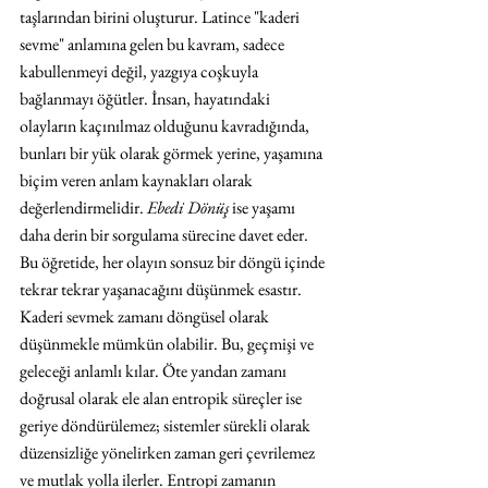
taşlarından birini oluşturur. Latince "kaderi 
sevme" anlamına gelen bu kavram, sadece 
kabullenmeyi değil, yazgıya coşkuyla 
bağlanmayı öğütler. İnsan, hayatındaki 
olayların kaçınılmaz olduğunu kavradığında, 
bunları bir yük olarak görmek yerine, yaşamına 
biçim veren anlam kaynakları olarak 
değerlendirmelidir. 
Ebedi Dönüş
 ise yaşamı 
daha derin bir sorgulama sürecine davet eder. 
Bu öğretide, her olayın sonsuz bir döngü içinde 
tekrar tekrar yaşanacağını düşünmek esastır. 
Kaderi sevmek zamanı döngüsel olarak 
düşünmekle mümkün olabilir. Bu, geçmişi ve 
geleceği anlamlı kılar. Öte yandan zamanı 
doğrusal olarak ele alan entropik süreçler ise 
geriye döndürülemez; sistemler sürekli olarak 
düzensizliğe yönelirken zaman geri çevrilemez 
ve mutlak yolla ilerler. Entropi zamanın 