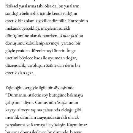
fiziksel yasalarına tabi olsa da, bu yasaların 
sunduğu belirsizlik içinde kendi varlığını 
estetik bir anlamla şekillendirebilir. Entropinin 
mekanik gerçekliği, imgelerin sürekli 
dönüşümüne olanak tanırken, 
Amor fati 
bu 
dönüşümü kabullenip sevmeyi, yaratıcı bir 
güçle yeniden düzenlemeyi önerir. İmge 
üretimi böylece kaos ile uyumdan doğar; 
düzensizlik, varoluşun özüne dair derin bir 
estetik alan açar.
Yağcıoğlu, sergiyle ilgili bir söyleşisinde 
“Durmanın, ataletin soy kütüğüne bakmaya 
çalıştım.” diyor. Camus’nün 
Sisifos
’unun 
kayayı zirveye taşıma çabasında olduğu gibi, 
insanlık da anlam arayışında sürekli olarak 
parçalanma ve karmaşa ile yüzleşir. Kaçınılmaz 
bir sona doğru ilerleyen bu düzende, bireyin 