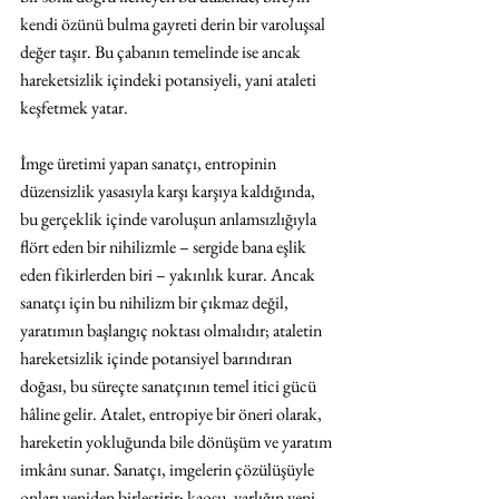
kendi özünü bulma gayreti derin bir varoluşsal 
değer taşır. Bu çabanın temelinde ise ancak 
hareketsizlik içindeki potansiyeli, yani ataleti 
keşfetmek yatar.
İmge üretimi yapan sanatçı, entropinin 
düzensizlik yasasıyla karşı karşıya kaldığında, 
bu gerçeklik içinde varoluşun anlamsızlığıyla 
flört eden bir nihilizmle – sergide bana eşlik 
eden fikirlerden
biri – yakınlık kurar. Ancak 
sanatçı için bu nihilizm bir çıkmaz değil, 
yaratımın başlangıç noktası olmalıdır; ataletin 
hareketsizlik içinde potansiyel barındıran 
doğası, bu süreçte sanatçının temel itici gücü 
hâline gelir. Atalet, entropiye bir öneri olarak, 
hareketin yokluğunda bile dönüşüm ve yaratım 
imkânı sunar. Sanatçı, imgelerin çözülüşüyle 
onları yeniden birleştirir; kaosu, varlığın yeni 