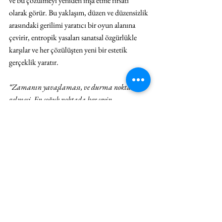
ve bu çözülmeyi yeniden inşa etme fırsatı 
olarak görür. Bu yaklaşım, düzen ve düzensizlik 
arasındaki gerilimi yaratıcı bir oyun alanına 
çevirir, entropik yasaları sanatsal özgürlükle 
karşılar ve her çözülüşten yeni bir estetik 
gerçeklik yaratır.
“Zamanın yavaşlaması, ve durma noktasına 
gelmesi. En soğuk noktada her şeyin 
katılaşması, hareketin donması. Camların 
genleşmesi, çökmesi ve terlemesi. Tembel 
tanrıçanın (
Aergia)
 ormanın gölgesinde ağaç 
gövdelerine hareketsiz uzanışı, boylu boyunca.
”
Çerçevelenmiş zaman bölünmüş ve zamanın 
kesiti alınmış. Sanatçı tarafından izole edilerek 
hapsedilen an, çerçevesinin içinde bozuluyor ve 
dışarı taşıyor. Isınan küçülüyor, küçülen 