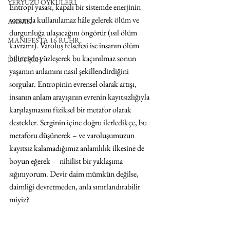
YERYÜZÜ ÖYKÜLERİ
Entropi yasası, kapalı bir sistemde enerjinin 
sonunda kullanılamaz hâle gelerek ölüm ve 
AKSAK
durgunluğa ulaşacağını öngörür (ısıl ölüm 
MANIFESTA 16 RUHR
kavramı). Varoluş felsefesi ise insanın ölüm 
bilinciyle yüzleşerek bu kaçınılmaz sonun 
DEUTSCH
yaşamın anlamını nasıl şekillendirdiğini 
sorgular. Entropinin evrensel olarak artışı, 
insanın anlam arayışının evrenin kayıtsızlığıyla 
karşılaşmasını fiziksel bir metafor olarak 
destekler. Serginin içine doğru ilerledikçe, bu 
metaforu düşünerek – ve varoluşumuzun 
kayıtsız kalamadığımız anlamlılık ilkesine de 
boyun eğerek –  nihilist bir yaklaşıma 
sığınıyorum. Devir daim mümkün değilse, 
daimliği devretmeden, anla sınırlandırabilir 
miyiz?