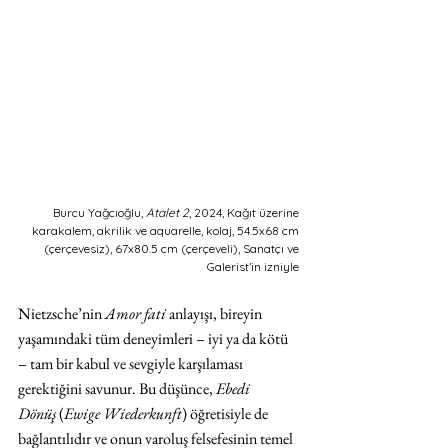
Burcu Yağcıoğlu, 
Atalet 2
, 2024, Kağıt üzerine 
karakalem, akrilik ve aquarelle, kolaj, 54.5x68 cm 
(çerçevesiz), 67x80.5 cm (çerçeveli), Sanatçı ve 
Galerist’in izniyle 
Nietzsche’nin 
Amor fati
 anlayışı, bireyin 
yaşamındaki tüm deneyimleri – iyi ya da kötü 
– tam bir kabul ve sevgiyle karşılaması 
gerektiğini savunur. Bu düşünce, 
Ebedi 
Dönüş
 (
Ewige Wiederkunft
) öğretisiyle de 
bağlantılıdır ve onun varoluş felsefesinin temel 