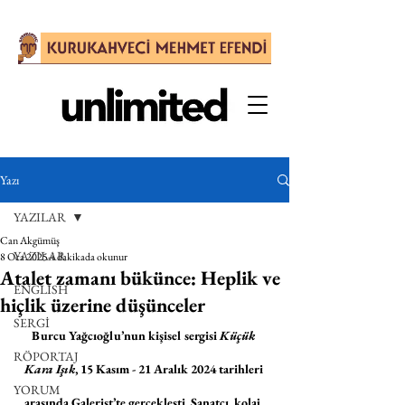
Yazı
YAZILAR
Can Akgümüş
YAZILAR
8 Oca 2025
4 dakikada okunur
Atalet zamanı bükünce: Heplik ve
ENGLISH
hiçlik üzerine düşünceler
SERGİ
Burcu Yağcıoğlu’nun kişisel sergisi 
Küçük 
RÖPORTAJ
Kara Işık
, 15 Kasım - 21 Aralık 2024 tarihleri 
YORUM
arasında Galerist’te gerçekleşti. Sanatçı, kolaj, 