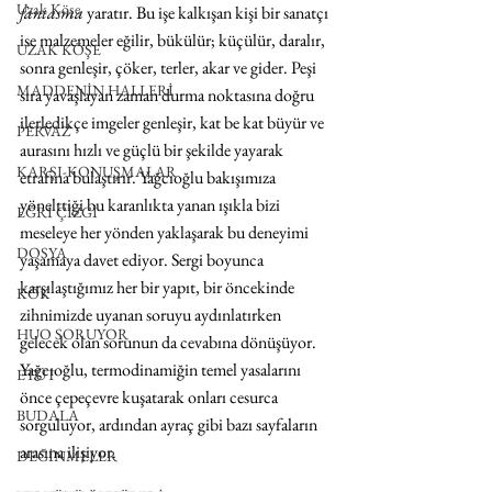
Uzak Köşe
fantasma
 yaratır. Bu işe kalkışan kişi bir sanatçı 
ise malzemeler eğilir, bükülür; küçülür, daralır, 
UZAK KÖŞE
sonra genleşir, çöker, terler, akar ve gider. Peşi 
MADDENİN HALLERİ
sıra yavaşlayan zaman durma noktasına doğru 
ilerledikçe imgeler genleşir, kat be kat büyür ve 
PERVAZ
aurasını hızlı ve güçlü bir şekilde yayarak 
KARŞI-KONUŞMALAR
etrafına bulaştırır. Yağcıoğlu bakışımıza 
yönelttiği bu karanlıkta yanan ışıkla bizi 
EĞRİ ÇİZGİ
meseleye her yönden yaklaşarak bu deneyimi 
DOSYA
yaşamaya davet ediyor. Sergi boyunca 
karşılaştığımız her bir yapıt, bir öncekinde 
KÖK
zihnimizde uyanan soruyu aydınlatırken 
HUO SORUYOR
gelecek olan sorunun da cevabına dönüşüyor. 
Yağcıoğlu, termodinamiğin temel yasalarını 
ETÜT
önce çepeçevre kuşatarak onları cesurca 
BUDALA
sorguluyor, ardından ayraç gibi bazı sayfaların 
arasına ilişiyor. 
DEĞİNMELER