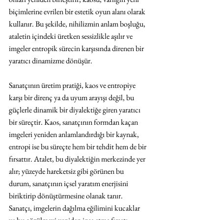
biçimlerine evrilen bir estetik oyun alanı olarak 
kullanır. Bu şekilde, nihilizmin anlam boşluğu, 
ataletin içindeki üretken sessizlikle aşılır ve 
imgeler entropik sürecin karşısında direnen bir 
yaratıcı dinamizme dönüşür.
Sanatçının üretim pratiği, kaos ve entropiye 
karşı bir direnç ya da uyum arayışı değil, bu 
güçlerle dinamik bir diyalektiğe giren yaratıcı 
bir süreçtir. Kaos, sanatçının formdan kaçan 
imgeleri yeniden anlamlandırdığı bir kaynak, 
entropi ise bu süreçte hem bir tehdit hem de bir 
fırsattır. Atalet, bu diyalektiğin merkezinde yer 
alır; yüzeyde hareketsiz gibi görünen bu 
durum, sanatçının içsel yaratım enerjisini 
biriktirip dönüştürmesine olanak tanır. 
Sanatçı, imgelerin dağılma eğilimini kucaklar 