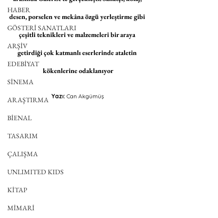
HABER
desen, porselen ve mekâna özgü yerleştirme gibi 
GÖSTERİ SANATLARI
çeşitli teknikleri ve malzemeleri bir araya 
ARŞİV
getirdiği çok katmanlı eserlerinde ataletin 
EDEBİYAT
kökenlerine odaklanıyor
SİNEMA
Yazı: 
Can Akgümüş
ARAŞTIRMA
BİENAL
TASARIM
ÇALIŞMA
UNLIMITED KIDS
KİTAP
MİMARİ