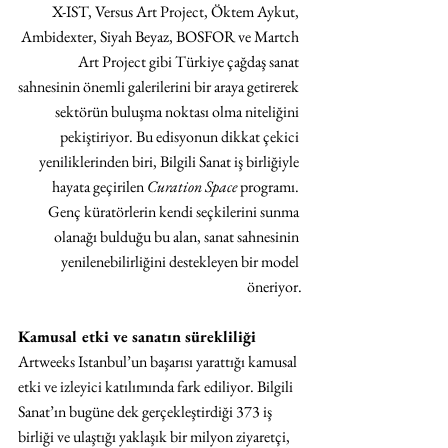
X-IST, Versus Art Project, Öktem Aykut, 
Ambidexter, Siyah Beyaz, BOSFOR ve Martch 
Art Project gibi Türkiye çağdaş sanat 
sahnesinin önemli galerilerini bir araya getirerek 
sektörün buluşma noktası olma niteliğini 
pekiştiriyor. Bu edisyonun dikkat çekici 
yeniliklerinden biri, Bilgili Sanat iş birliğiyle 
hayata geçirilen 
Curation Space
 programı. 
Genç küratörlerin kendi seçkilerini sunma 
olanağı bulduğu bu alan, sanat sahnesinin 
yenilenebilirliğini destekleyen bir model 
öneriyor.
Kamusal etki ve sanatın sürekliliği
Artweeks Istanbul’un başarısı yarattığı kamusal 
etki ve izleyici katılımında fark ediliyor. Bilgili 
Sanat’ın bugüne dek gerçekleştirdiği 373 iş 
birliği ve ulaştığı yaklaşık bir milyon ziyaretçi, 