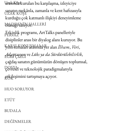
Uzak Köşe
arasında kurulan bu karşılaşma, izleyiciye 
sanatın mekânla, zamanla ve kent hafızasıyla 
UZAK KÖŞE
kurduğu çok katmanlı ilişkiyi deneyimleme 
MADDENİN HALLERİ
olanağı tanıyor.
Etkinlik programı, ArtTalks panelleriyle 
PERVAZ
disiplinler arası bir diyalog alanı kuruyor. Bu 
KARŞI-KONUŞMALAR
yılın temaları arasında yer alan 
İlham
, 
Veri
, 
Adaptasyon
 ve 
Lüks ya da Sürdürülebilirlik
, 
EĞRİ ÇİZGİ
çağdaş sanatın günümüzün dönüşen toplumsal, 
DOSYA
çevresel ve teknolojik paradigmalarıyla 
etkileşimini tartışmaya açıyor.
KÖK
HUO SORUYOR
ETÜT
BUDALA
DEĞİNMELER