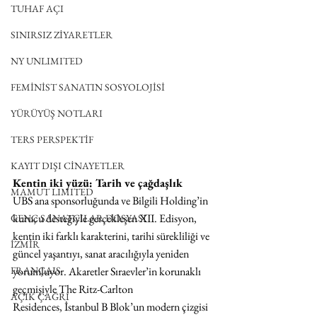
TUHAF AÇI
SINIRSIZ ZİYARETLER
NY UNLIMITED
FEMİNİST SANATIN SOSYOLOJİSİ
YÜRÜYÜŞ NOTLARI
TERS PERSPEKTİF
KAYIT DIŞI CİNAYETLER
Kentin iki yüzü: Tarih ve çağdaşlık
MAMUT LIMITED
UBS ana sponsorluğunda ve Bilgili Holding’in 
kurucu desteğiyle gerçekleşen XII. Edisyon, 
GENÇ SANATÇILAR DOSYASI
kentin iki farklı karakterini, tarihi sürekliliği ve 
İZMİR
güncel yaşantıyı, sanat aracılığıyla yeniden 
yorumluyor. Akaretler Sıraevler’in korunaklı 
FRANÇAIS
geçmişiyle 
The Ritz-Carlton 
AÇIK ÇAĞRI
Residences, İstanbul B Blok
’un modern çizgisi 