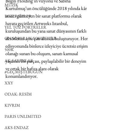
Bilgili Holding’in vizyonu ve Sabiha 
MÜZİK
Kurtulmuş’un öncülüğünde 2018 yılında kâr 
amacı gütmeyen bir sanat platformu olarak 
EGZERSİZLER
hayata geçirilen Artweeks Istanbul, 
YEL TOZ PORTRELER
kuruluşundan bu yana sanat dünyasının farklı 
aktörlerini aynı çatı altında buluşturuyor. Her 
ON SORULUK SOHBETLER
edisyonunda binlerce izleyiciye ücretsiz erişim 
500K
olanağı sunan bu oluşum, sanatı kamusal 
AK-SAYANLAR
yaşamın bir parçası, paylaşılabilir bir deneyim 
ve ortak bir hafıza alanı olarak 
#GEÇMİŞTEBUGÜN
konumlandırıyor.
XXY
ODAK: RESİM
KIVRIM
PARIS UNLIMITED
AKS-ENDAZ