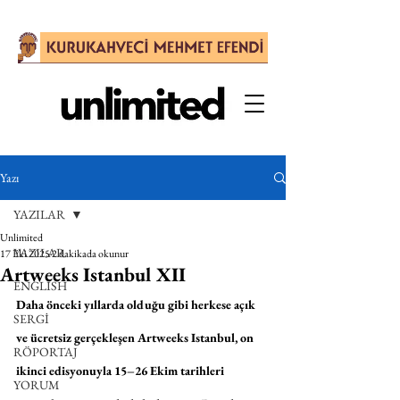
Yazı
YAZILAR
Unlimited
YAZILAR
17 Eki 2025
2 dakikada okunur
Artweeks Istanbul XII
ENGLISH
Daha önceki yıllarda olduğu gibi herkese açık 
SERGİ
ve ücretsiz gerçekleşen Artweeks Istanbul, on 
RÖPORTAJ
ikinci edisyonuyla 15–26 Ekim tarihleri 
YORUM