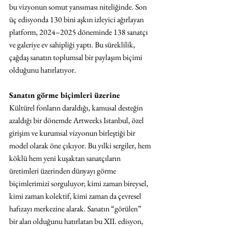
bu vizyonun somut yansıması niteliğinde. Son 
üç edisyonda 130 bini aşkın izleyici ağırlayan 
platform, 2024–2025 döneminde 138 sanatçı 
ve galeriye ev sahipliği yaptı. Bu süreklilik, 
çağdaş sanatın toplumsal bir paylaşım biçimi 
olduğunu hatırlatıyor.
Sanatın görme biçimleri üzerine
Kültürel fonların daraldığı, kamusal desteğin 
azaldığı bir dönemde Artweeks Istanbul, özel 
girişim ve kurumsal vizyonun birleştiği bir 
model olarak öne çıkıyor. Bu yılki sergiler, hem 
köklü hem yeni kuşaktan sanatçıların 
üretimleri üzerinden dünyayı görme 
biçimlerimizi sorguluyor; kimi zaman bireysel, 
kimi zaman kolektif, kimi zaman da çevresel 
hafızayı merkezine alarak. Sanatın “görülen” 
bir alan olduğunu hatırlatan bu XII. edisyon, 