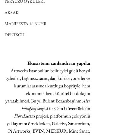
YERYÜZÜ ÖYKÜLERİ
AKSAK
MANIFESTA 16 RUHR
DEUTSCH
Ekosistemi canlandıran yapılar
Artweeks Istanbul’un belirleyici gücü her yıl 
galeriler, bağımsız sanatçılar, koleksiyonerler ve 
kurumlar arasında kurduğu köprüyle, hem 
ekonomik hem kültürel bir dolaşım 
yaratabilmesi. Bu yıl Bülent Eczacıbaşı’nın 
Altı 
Fotoğraf
 sergisi ile Cem Güventürk’ün 
FloreLuctus
 projesi, platformun çok yönlü 
yaklaşımını örneklerken, Galerist, Sanatorium, 
Pi Artworks, EVİN, MERKUR, Mine Sanat, 