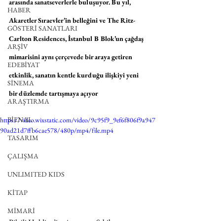
arasında sanatseverlerle buluşuyor. Bu yıl, 
HABER
Akaretler Sıraevler’in belleğini ve The Ritz-
GÖSTERİ SANATLARI
Carlton Residences, İstanbul B Blok’un çağdaş 
ARŞİV
mimarisini aynı çerçevede bir araya getiren 
EDEBİYAT
etkinlik, sanatın kentle kurduğu ilişkiyi yeni 
SİNEMA
bir düzlemde tartışmaya açıyor
ARAŞTIRMA
BİENAL
https://video.wixstatic.com/video/9c95f9_9ef6f806f9a947
90ad21d7ffb6cae578/480p/mp4/file.mp4
TASARIM
ÇALIŞMA
UNLIMITED KIDS
KİTAP
MİMARİ