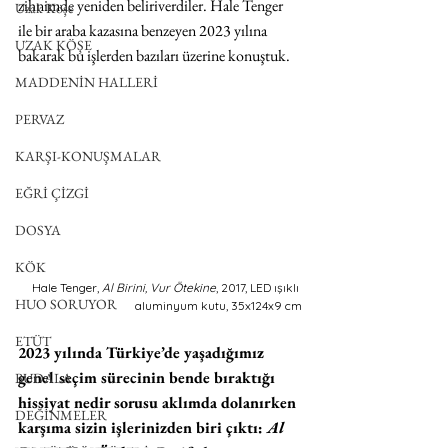
zihnimde yeniden beliriverdiler. Hale Tenger 
Uzak Köşe
ile bir araba kazasına benzeyen 2023 yılına 
UZAK KÖŞE
bakarak bu işlerden bazıları üzerine konuştuk.
MADDENİN HALLERİ
PERVAZ
KARŞI-KONUŞMALAR
EĞRİ ÇİZGİ
DOSYA
KÖK
Hale Tenger, 
Al Birini, Vur Ötekine
, 2017, LED ışıklı 
HUO SORUYOR
aluminyum kutu, 35x124x9 cm
ETÜT
2023 yılında Türkiye’de yaşadığımız 
genel seçim sürecinin bende bıraktığı 
BUDALA
hissiyat nedir sorusu aklımda dolanırken 
DEĞİNMELER
karşıma sizin işlerinizden biri çıktı: 
Al 