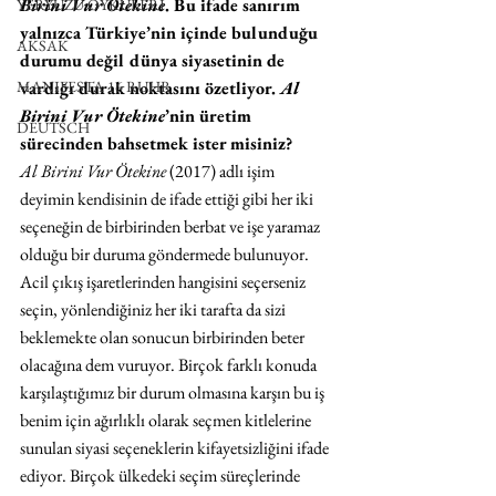
Birini Vur Ötekine
. Bu ifade sanırım 
YERYÜZÜ ÖYKÜLERİ
yalnızca Türkiye’nin içinde bulunduğu 
AKSAK
durumu değil dünya siyasetinin de 
MANIFESTA 16 RUHR
vardığı durak noktasını özetliyor. 
Al 
Birini Vur Ötekine
’nin üretim 
DEUTSCH
sürecinden bahsetmek ister misiniz?
Al Birini Vur Ötekine
 (2017) adlı işim 
deyimin kendisinin de ifade ettiği gibi her iki 
seçeneğin de birbirinden berbat ve işe yaramaz 
olduğu bir duruma göndermede bulunuyor. 
Acil çıkış işaretlerinden hangisini seçerseniz 
seçin, yönlendiğiniz her iki tarafta da sizi 
beklemekte olan sonucun birbirinden beter 
olacağına dem vuruyor. Birçok farklı konuda 
karşılaştığımız bir durum olmasına karşın bu iş 
benim için ağırlıklı olarak seçmen kitlelerine 
sunulan siyasi seçeneklerin kifayetsizliğini ifade 
ediyor. Birçok ülkedeki seçim süreçlerinde 