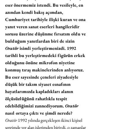
eser önermemiz istendi. Bu vesileyle, en 
azından kendi bakış açımdan, 
Cumhuriyet tarihiyle ilişki kuran ve ona 
yanıt veren sanat eserleri hangileridir 
sorusu üzerine düşünme fırsatım oldu ve 
bulduğum yanıtlardan biri de sizin 
Oratör 
isimli yerleştirmenizdi. 1992 
tarihli bu yerleştirmedeki figürün erkek 
olduğunu önüne mikrofon niyetine 
konmuş tıraş makinelerinden anlıyoruz. 
Bu eser sayesinde çeneleri ziyadesiyle 
düşük bir takım siyaset esnafının 
hayatlarımızda kapladıkları alanın 
ölçüsüzlüğünü rahatlıkla tespit 
edebildiğimizi zannediyorum. 
Oratör 
nasıl ortaya çıktı ve şimdi nerede?
Oratör 
1992 yılında gerçekleşen ikinci kişisel 
sergimde yer alan işlerimden biriydi, o zamanlar 