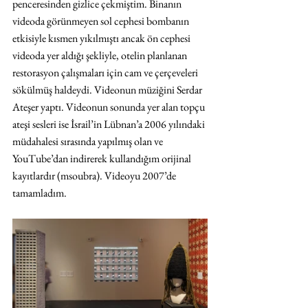
penceresinden gizlice çekmiştim. Binanın 
videoda görünmeyen sol cephesi bombanın 
etkisiyle kısmen yıkılmıştı ancak ön cephesi 
videoda yer aldığı şekliyle, otelin planlanan 
restorasyon çalışmaları için cam ve çerçeveleri 
sökülmüş haldeydi. Videonun müziğini Serdar 
Ateşer yaptı. Videonun sonunda yer alan topçu 
ateşi sesleri ise İsrail’in Lübnan’a 2006 yılındaki 
müdahalesi sırasında yapılmış olan ve 
YouTube’dan indirerek kullandığım orijinal 
kayıtlardır (msoubra). Videoyu 2007’de 
tamamladım.