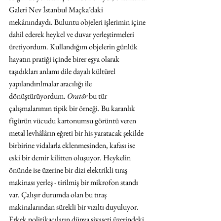
Galeri Nev İstanbul Maçka’daki 
mekânındaydı. Buluntu objeleri işlerimin içine 
dahil ederek heykel ve duvar yerleştirmeleri 
üretiyordum. Kullandığım objelerin günlük 
hayatın pratiği içinde birer eşya olarak 
taşıdıkları anlamı dile dayalı kültürel 
yapılandırılmalar aracılığı ile 
dönüştürüyordum. 
Oratör 
bu tür 
çalışmalarımın tipik bir örneği. Bu karanlık 
figürün vücudu kartonumsu görüntü veren 
metal levhâlârın eğreti bir his yaratacak şekilde 
birbirine vidalarla eklenmesinden, kafası ise 
eski bir demir kilitten oluşuyor. Heykelin 
önünde ise üzerine bir dizi elektrikli tıraş 
makinası yerleş - tirilmiş bir mikrofon standı 
var. Çalışır durumda olan bu tıraş 
makinalarından sürekli bir vızıltı duyuluyor. 
Erkek politikacıların dünya siyaseti üzerindeki 