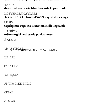
HABER
devam ediyor. 
Etüt
 isimli serimiz kapsamında 
GÖSTERİ SANATLARI
Tenger'i Art Unlimited’ın 79. sayısında kapağa 
ARŞİV
taşıdığımız röportajı sanatçının ilk kapsamlı 
EDEBİYAT
müze sergisi vesilesiyle paylaşıyoruz
SİNEMA
ARAŞTIRMA
Röportaj: 
İbrahim Cansızoğlu
BİENAL
TASARIM
ÇALIŞMA
UNLIMITED KIDS
KİTAP
MİMARİ