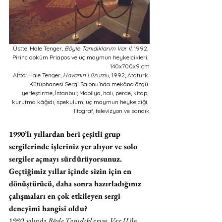
Üstte: Hale Tenger, 
Böyle Tanıdıklarım Var II
, 1992, 
Pirinç döküm Priapos ve üç maymun heykelcikleri, 
140x700x9 cm
Altta: Hale Tenger, 
Havanın Lüzumu
, 1992, Atatürk 
Kütüphanesi Sergi Salonu’nda mekâna özgü 
yerleştirme, İstanbul; Mobilya, halı, perde, kitap, 
kurutma kâğıdı, spekulum, üç maymun heykelciği, 
litograf, televizyon ve sandık
1990’lı yıllardan beri çeşitli grup 
sergilerinde işleriniz yer alıyor ve solo 
sergiler açmayı sürdürüyorsunuz. 
Geçtiğimiz yıllar içinde sizin için en 
dönüştürücü, daha sonra hazırladığınız 
çalışmaları en çok etkileyen sergi 
deneyimi hangisi oldu?
1992 yılında 
Böyle Tanıdıklarım Var II
 ile 