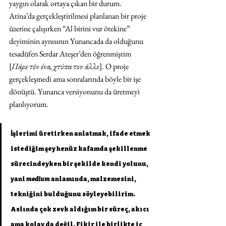
yaygın olarak ortaya çıkan bir durum.
Atina’da gerçekleştirilmesi planlanan bir proje 
üzerine çalışırken “Al birini vur ötekine” 
deyiminin aynısının Yunancada da olduğunu 
tesadüfen Serdar Ateşer’den öğrenmiştim 
[
Πάρε τόν ένα, χτύπα τον άλλο
]. O proje 
gerçekleşmedi ama sonralarında böyle bir işe 
dönüştü. Yunanca versiyonunu da üretmeyi 
planlıyorum.
İşlerimi üretirken anlatmak, ifade etmek 
istediğim şey henüz kafamda şekillenme 
sürecindeyken bir şekilde kendi yolunu, 
yani 
medium
 anlamında, malzemesini, 
tekniğini bulduğunu söyleyebilirim. 
Aslında çok zevk aldığım bir süreç, akıcı 
ama kolay da değil. Fikir ile birlikte iç 