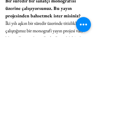
Bir süredir bir sanatçı monografisi 
üzerine çalışıyorsunuz. Bu yayın 
projesinden bahsetmek ister misiniz?
İki yılı aşkın bir süredir üzerinde titizlikle 
çalıştığımız bir monografi yayın projesi var, 
Nesrin Esirtgen’in ve Radar Proje Mekânı’nın 
desteği ile 2024 yılı içinde basılması 
planlanıyor. Kitabın editörleri Merve Elveren 
ve Çağla Özbek çalışmalarımı çeşitli temalar 
bağlamında gruplayarak ve her bir grubun en az 
bir yazarı olacak şekilde çok yazarlı bir kitap 
planladılar. Kitapta yer alacak metinler farklı 
disiplinlerden gelen yazarlarca kaleme alındı. 
Kitabın tasarımını ise Esen Karol üstleniyor.