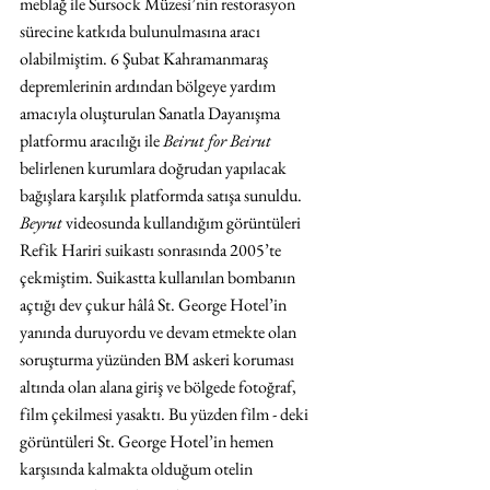
meblağ ile Sursock Müzesi’nin restorasyon 
sürecine katkıda bulunulmasına aracı 
olabilmiştim. 6 Şubat Kahramanmaraş 
depremlerinin ardından bölgeye yardım 
amacıyla oluşturulan Sanatla Dayanışma 
platformu aracılığı ile 
Beirut for Beirut 
belirlenen kurumlara doğrudan yapılacak 
bağışlara karşılık platformda satışa sunuldu.
Beyrut 
videosunda kullandığım görüntüleri 
Refik Hariri suikastı sonrasında 2005’te 
çekmiştim. Suikastta kullanılan bombanın 
açtığı dev çukur hâlâ St. George Hotel’in 
yanında duruyordu ve devam etmekte olan 
soruşturma yüzünden BM askeri koruması 
altında olan alana giriş ve bölgede fotoğraf, 
film çekilmesi yasaktı. Bu yüzden film - deki 
görüntüleri St. George Hotel’in hemen 
karşısında kalmakta olduğum otelin 