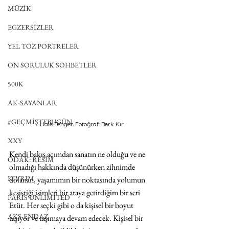
MÜZİK
EGZERSİZLER
YEL TOZ PORTRELER
ON SORULUK SOHBETLER
500K
AK-SAYANLAR
#GEÇMİŞTEBUGÜN
Hale Tenger. Fotoğraf: Berk Kır
XXY
Kendi bakış açımdan sanatın ne olduğu ve ne 
ODAK: RESİM
olmadığı hakkında düşünürken zihnimde 
KIVRIM
dolanan, yaşamımın bir noktasında yolumun 
kesiştiği isimleri bir araya getirdiğim bir seri 
PARIS UNLIMITED
Etüt. Her seçki gibi o da kişisel bir boyut 
AKS-ENDAZ
taşıyor ve taşımaya devam edecek. Kişisel bir 