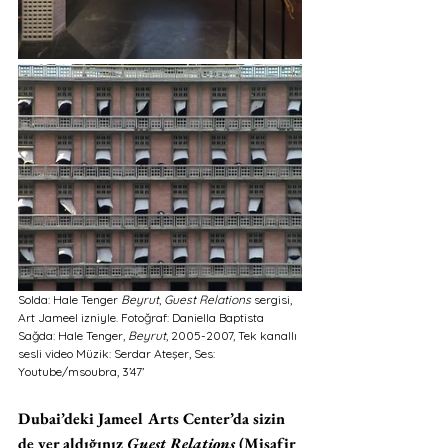
Solda: Hale Tenger 
Beyrut
, 
Guest Relations
 sergisi, 
Art Jameel izniyle. Fotoğraf: Daniella Baptista 
Sağda: Hale Tenger, 
Beyrut
, 2005-2007, Tek kanallı 
sesli video Müzik: Serdar Ateşer, Ses: 
Youtube/msoubra, 3’47’
Dubai’deki Jameel Arts Center’da sizin 
de yer aldığınız 
Guest Relations 
(Misafir 