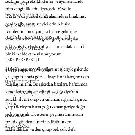
seçkinin tüm eksikliklerini ve aynı zamanda 
TUHAF AÇI
tüm zenginliklerini içerecek. 
Etüt 
ile 
SINIRSIZ ZİYARETLER
Türkiye’de güncel sanat alanında iz bırakmış, 
benim gibi sanat izleyicilerinin kişisel 
NY UNLIMITED
tarihlerinin birer parçası haline gelmiş ve 
FEMİNİST SANATIN SOSYOLOJİSİ
kendilerinden sonra gelen genç sanatçıları 
etkilemiş isimlerin çalışmalarına odaklanan bir 
YÜRÜYÜŞ NOTLARI
birikim elde etmeyi umuyorum.
TERS PERSPEKTİF
Hale Tenger’in 90’lı yıllara ait işleriyle galeride 
KAYIT DIŞI CİNAYETLER
çalıştığım sırada görsel dosyalarını karıştırırken 
MAMUT LIMITED
karşılaşmıştım. Bu işlerden bazıları, hafızamda 
kendilerine bir yer edindi ve Türkiye’nin 
GENÇ SANATÇILAR DOSYASI
sürekli alt üst olup yuvarlanan, sağa sola çarpa 
İZMİR
çarpa ilerleyen hatta çoğu zaman geriye doğru 
gidip unutulmak istenen geçmişi anımsatan 
FRANÇAIS
politik gündemi üzerine düşünürken 
AÇIK ÇAĞRI
saklandıkları yerden çıkıp pek çok defa 