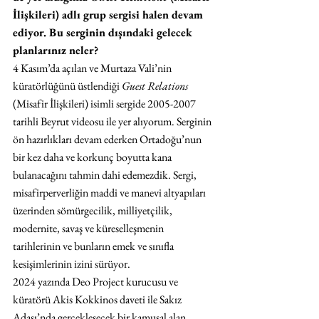
İlişkileri) adlı grup sergisi halen devam 
ediyor. Bu serginin dışındaki gelecek 
planlarınız neler?
4 Kasım’da açılan ve Murtaza Vali’nin 
küratörlüğünü üstlendiği 
Guest Relations
(Misafir İlişkileri) isimli sergide 2005-2007 
tarihli Beyrut videosu ile yer alıyorum. Serginin 
ön hazırlıkları devam ederken Ortadoğu’nun 
bir kez daha ve korkunç boyutta kana 
bulanacağını tahmin dahi edemezdik. Sergi, 
misafirperverliğin maddi ve manevi altyapıları 
üzerinden sömürgecilik, milliyetçilik, 
modernite, savaş ve küreselleşmenin 
tarihlerinin ve bunların emek ve sınıfla 
kesişimlerinin izini sürüyor.
2024 yazında Deo Project kurucusu ve 
küratörü Akis Kokkinos daveti ile Sakız 
Adası’nda gerçekleşecek bir kamusal alan 