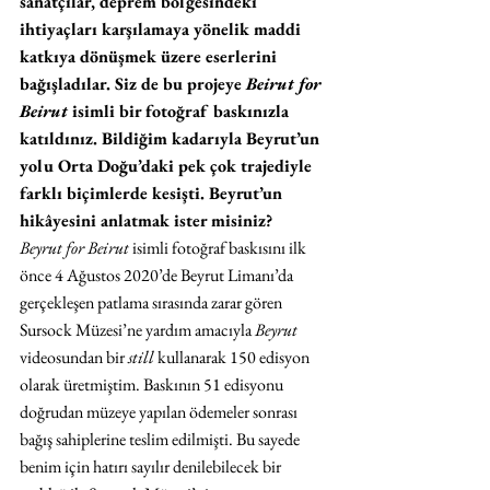
sanatçılar, deprem bölgesindeki 
ihtiyaçları karşılamaya yönelik maddi 
katkıya dönüşmek üzere eserlerini 
bağışladılar. Siz de bu projeye 
Beirut for 
Beirut
 isimli bir fotoğraf baskınızla 
katıldınız. Bildiğim kadarıyla Beyrut’un 
yolu Orta Doğu’daki pek çok trajediyle 
farklı biçimlerde kesişti. Beyrut’un 
hikâyesini anlatmak ister misiniz?
Beyrut for Beirut
 isimli fotoğraf baskısını ilk 
önce 4 Ağustos 2020’de Beyrut Limanı’da 
gerçekleşen patlama sırasında zarar gören 
Sursock Müzesi’ne yardım amacıyla 
Beyrut 
videosundan bir 
still 
kullanarak 150 edisyon 
olarak üretmiştim. Baskının 51 edisyonu 
doğrudan müzeye yapılan ödemeler sonrası 
bağış sahiplerine teslim edilmişti. Bu sayede 
benim için hatırı sayılır denilebilecek bir 