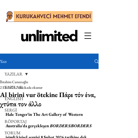
Yazı
YAZILAR
İbrahim Cansızoğlu
YAZILAR
2 Eki 2025
7 dakikada okunur
Al birini vur ötekine Πάρε τόν ένα,
ENGLISH
χτύπα τον άλλο
SERGİ
Hale Tenger'in The Art Gallery of Western 
RÖPORTAJ
Australia'da gerçekleşen 
BORDERS/BORDERS
YORUM
isimli kişisel sergisi 8 Şubat 2026 tarihine dek 