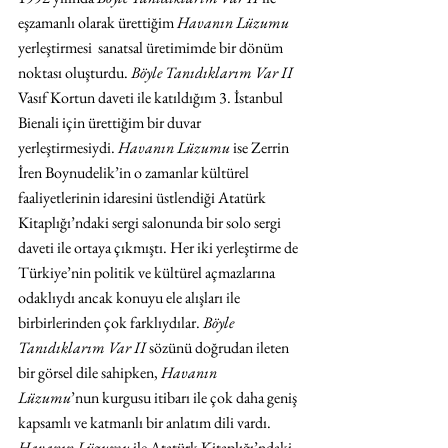
eşzamanlı olarak ürettiğim 
Havanın Lüzumu
yerleştirmesi  sanatsal üretimimde bir dönüm 
noktası oluşturdu. 
Böyle Tanıdıklarım Var II
Vasıf Kortun daveti ile katıldığım 3. İstanbul 
Bienali için ürettiğim bir duvar 
yerleştirmesiydi. 
Havanın Lüzumu
 ise Zerrin 
İren Boynudelik’in o zamanlar kültürel 
faaliyetlerinin idaresini üstlendiği Atatürk 
Kitaplığı’ndaki sergi salonunda bir solo sergi 
daveti ile ortaya çıkmıştı. Her iki yerleştirme de 
Türkiye’nin politik ve kültürel açmazlarına 
odaklıydı ancak konuyu ele alışları ile 
birbirlerinden çok farklıydılar. 
Böyle 
Tanıdıklarım Var II
 sözünü doğrudan ileten 
bir görsel dile sahipken, 
Havanın 
Lüzumu
’nun kurgusu itibarı ile çok daha geniş 
kapsamlı ve katmanlı bir anlatım dili vardı. 
Havanın Lüzumu
 ile Atatürk Kitaplığı’ndaki 