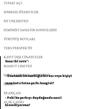
TUHAF AÇI
SINIRSIZ ZİYARETLER
NY UNLIMITED
FEMİNİST SANATIN SOSYOLOJİSİ
YÜRÜYÜŞ NOTLARI
TERS PERSPEKTİF
KAYIT DIŞI CİNAYETLER
Sana iki soru*:
MAMUT LIMITED
GENÇ SANATÇILAR DOSYASI
- Unutmak istemediğin bir anı veya kişiyi 
sana hatırlatan şarkı hangisi?
İZMİR
FRANÇAIS
- Peki bu şarkıyı duyduğunda nasıl 
AÇIK ÇAĞRI
hissediyorsun?