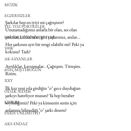
MÜZİK
EGZERSİZLER
Şarkılar hep en iyiyi mi çağrıştırır? 
YEL TOZ PORTRELER
Unutamadığımız anlarla bir olan, ses olan  
şarkılar, kahkahalar, göz yaşlarımız, anılar... 
ON SORULUK SOHBETLER
Her şarkının ayrı bir rengi olabilir mi? Peki ya 
500K
kokusu? Tadı? 
AK-SAYANLAR
Ayrılıklar, kavuşmalar.. Çağrışım. Titreşim. 
#GEÇMİŞTEBUGÜN
Ritim. 
XXY
İlk kez yeni yıla girdiğin "o" gece duyduğun 
ODAK: RESİM
şarkıyı hatırlıyor musun? Ya hep beraber 
KIVRIM
söylediğimiz? Peki ya kimsenin senin için 
anlamını bilmediği "o" şarkı desem? 
PARIS UNLIMITED
AKS-ENDAZ