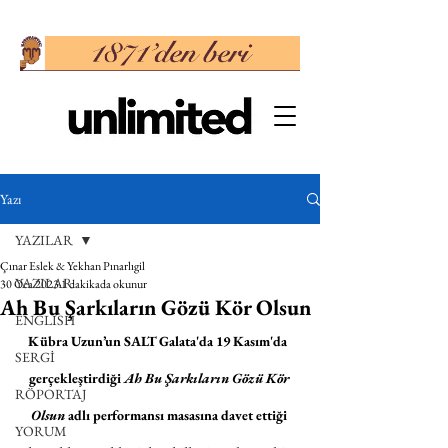
Yazı
YAZILAR
Çınar Eslek & Yekhan Pınarlıgil
YAZILAR
30 Oca 2023
1 dakikada okunur
Ah Bu Şarkıların Gözü Kör Olsun
ENGLISH
Kübra Uzun’un SALT Galata'da 19 Kasım'da  
SERGİ
gerçekleştirdiği 
Ah Bu Şarkıların Gözü Kör 
RÖPORTAJ
Olsun
 adlı performansı masasına davet ettiği 
YORUM