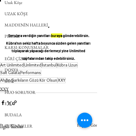
Uzak Köşe
UZAK KÖŞE
MADDENİN HALLERİ
*
 Sorulara verdiğin yanıtları 
buraya
 gönderebilirsin. 
PERVAZ
Kübra'nın sekiz hafta boyunca sizden gelen yanıtları 
KARŞI-KONUŞMALAR
toplayarak yapacağı derlemeyi yine Unlimited 
EĞRİ ÇİZGİ
sayfalarından takip edebilirsiniz.
Art Unlimited
Unlimited
İstanbul
Kübra Uzun
DOSYA
Salt Galata
Performans
Ah Bu Şarkıların Gözü Kör Olsun
XXY
KÖK
XXY
HUO SORUYOR
ETÜT
BUDALA
Hepsini Gör
İlgili Yazılar
DEĞİNMELER