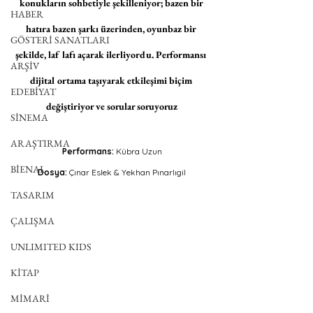
konukların sohbetiyle şekilleniyor; bazen bir 
HABER
hatıra bazen şarkı üzerinden, oyunbaz bir 
GÖSTERİ SANATLARI
şekilde, laf lafı açarak ilerliyordu. Performansı 
ARŞİV
dijital ortama taşıyarak etkileşimi biçim 
EDEBİYAT
değiştiriyor ve sorular soruyoruz
SİNEMA
ARAŞTIRMA
Performans:
 Kübra Uzun
BİENAL
Dosya: 
Çınar Eslek & Yekhan Pınarlıgil
TASARIM
ÇALIŞMA
UNLIMITED KIDS
KİTAP
MİMARİ