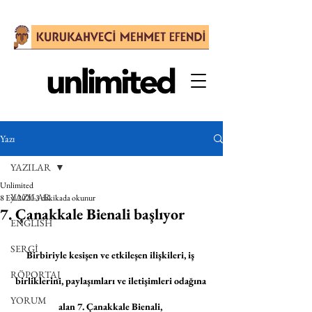
Yazı
YAZILAR
Unlimited
YAZILAR
8 Eyl 2020
3 dakikada okunur
7. Çanakkale Bienali başlıyor
ENGLISH
SERGİ
Birbiriyle kesişen ve etkileşen ilişkileri, iş 
RÖPORTAJ
birliklerini, paylaşımları ve iletişimleri odağına 
YORUM
alan 7. Çanakkale Bienali, 