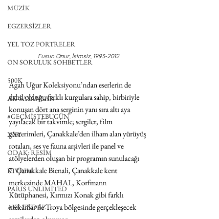
MÜZİK
EGZERSİZLER
YEL TOZ PORTRELER
Fusun Onur, İsimsiz, 1993-2012
ON SORULUK SOHBETLER
500K
Agah Uğur Koleksiyonu’ndan eserlerin de 
dahil olduğu farklı kurgulara sahip, birbiriyle 
AK-SAYANLAR
konuşan dört ana serginin yanı sıra altı aya 
#GEÇMİŞTEBUGÜN
yayılacak bir takvimle; sergiler, film 
gösterimleri, Çanakkale’den ilham alan yürüyüş 
XXY
rotaları, ses ve fauna arşivleri ile panel ve 
ODAK: RESİM
atölyelerden oluşan bir programın sunulacağı 
7. Çanakkale Bienali, Çanakkale kent 
KIVRIM
merkezinde MAHAL, Korfmann 
PARIS UNLIMITED
Kütüphanesi, Kırmızı Konak gibi farklı 
mekânlar ile Troya bölgesinde gerçekleşecek 
AKS-ENDAZ