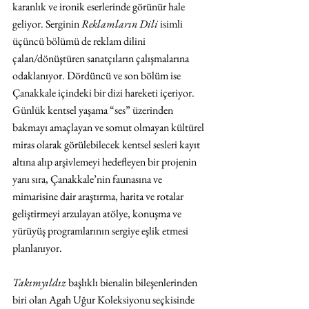
karanlık ve ironik eserlerinde görünür hale 
geliyor. Serginin 
Reklamların Dili
 isimli 
üçüncü bölümü de reklam dilini 
çalan/dönüştüren sanatçıların çalışmalarına 
odaklanıyor. Dördüncü ve son bölüm ise 
Çanakkale içindeki bir dizi hareketi içeriyor. 
Günlük kentsel yaşama “ses” üzerinden 
bakmayı amaçlayan ve somut olmayan kültürel 
miras olarak görülebilecek kentsel sesleri kayıt 
altına alıp arşivlemeyi hedefleyen bir projenin 
yanı sıra, Çanakkale’nin faunasına ve 
mimarisine dair araştırma, harita ve rotalar 
geliştirmeyi arzulayan atölye, konuşma ve 
yürüyüş programlarının sergiye eşlik etmesi 
planlanıyor.
Takımyıldız 
başlıklı bienalin bileşenlerinden 
biri olan Agah Uğur Koleksiyonu seçkisinde 