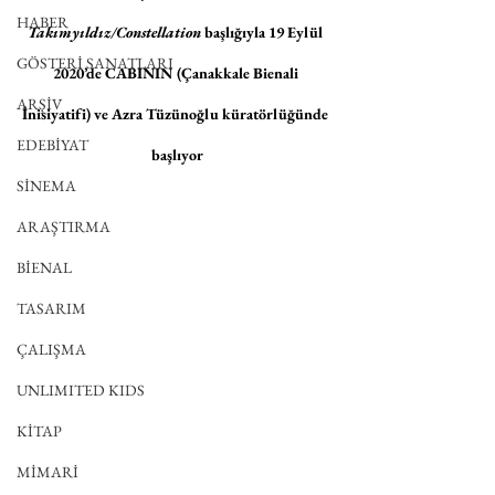
HABER
Takımyıldız/Constellation
 başlığıyla 19 Eylül 
GÖSTERİ SANATLARI
2020’de CABININ (Çanakkale Bienali 
ARŞİV
İnisiyatifi) ve Azra Tüzünoğlu küratörlüğünde 
EDEBİYAT
başlıyor
SİNEMA
ARAŞTIRMA
BİENAL
TASARIM
ÇALIŞMA
UNLIMITED KIDS
KİTAP
MİMARİ