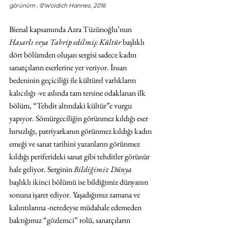
görünüm , ©Woidich Hannes, 2016
Bienal kapsamında Azra Tüzünoğlu’nun 
Hasarlı veya Tahrip edilmiş: Kültür
 başlıklı 
dört bölümden oluşan sergisi sadece kadın 
sanatçıların eserlerine yer veriyor. İnsan 
bedeninin geçiciliği ile kültürel varlıkların 
kalıcılığı -ve aslında tam tersine odaklanan ilk 
bölüm, “Tehdit altındaki kültür”e vurgu 
yapıyor. Sömürgeciliğin görünmez kıldığı eser 
hırsızlığı, patriyarkanın görünmez kıldığı kadın 
emeği ve sanat tarihini yazanların görünmez 
kıldığı periferideki sanat gibi tehditler görünür 
hale geliyor. Serginin 
Bildiğimiz Dünya
başlıklı ikinci bölümü ise bildiğimiz dünyanın 
sonuna işaret ediyor. Yaşadığımız zamana ve 
kalıntılarına -neredeyse müdahale edemeden 
baktığımız “gözlemci” rolü, sanatçıların 