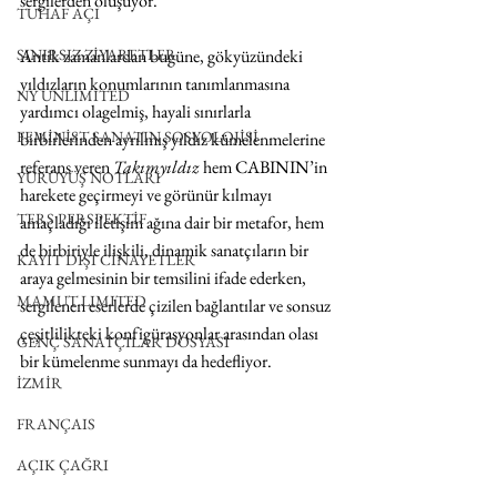
sergilerden oluşuyor.
TUHAF AÇI
SINIRSIZ ZİYARETLER
Antik zamanlardan bugüne, gökyüzündeki 
yıldızların konumlarının tanımlanmasına 
NY UNLIMITED
yardımcı olagelmiş, hayali sınırlarla 
FEMİNİST SANATIN SOSYOLOJİSİ
birbirlerinden ayrılmış yıldız kümelenmelerine 
referans veren 
Takımyıldız
 hem CABININ’in 
YÜRÜYÜŞ NOTLARI
harekete geçirmeyi ve görünür kılmayı 
TERS PERSPEKTİF
amaçladığı iletişim ağına dair bir metafor, hem 
de birbiriyle ilişkili, dinamik sanatçıların bir 
KAYIT DIŞI CİNAYETLER
araya gelmesinin bir temsilini ifade ederken, 
MAMUT LIMITED
sergilenen eserlerde çizilen bağlantılar ve sonsuz 
çeşitlilikteki konfigürasyonlar arasından olası 
GENÇ SANATÇILAR DOSYASI
bir kümelenme sunmayı da hedefliyor.
İZMİR
FRANÇAIS
AÇIK ÇAĞRI