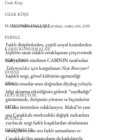
Uzak Köşe
UZAK KÖŞE
MADDENİN HALLERİ
Taus Makhacheva, İp Cambazı, video still, 2015
PERVAZ
Farklı disiplinlerden, çeşitli sosyal kesimlerden 
KARŞI-KONUŞMALAR
kişilerin sanat odaklı ortaklaşması çerçevesinde 
faaliyetlerini sürdüren CABININ tarafından 
EĞRİ ÇİZGİ
Takımyıldız
 için kurgulanan 
Neye Benziyor? 
DOSYA
başlıklı sergi, görsel kültürün egemenliği 
altında insanlar-arası doğrudan diyalog yoluyla 
KÖK
bilgi aktarma etkinliğinin giderek “zayıfladığı” 
HUO SORUYOR
günümüzde, iletişimin yöntem ve biçimlerini 
ETÜT
ele alan üretimlere odaklanıyor. Mahal’in yanı 
sıra Çanakkale merkezdeki değişik mekanlara 
BUDALA
yayılacak sergi farklı kuşaklardan uluslararası 
DEĞİNMELER
sanatçıların yanı sıra farklı uzmanların ve 
Çanakkale’den sanatçıların da katkılarıyla 