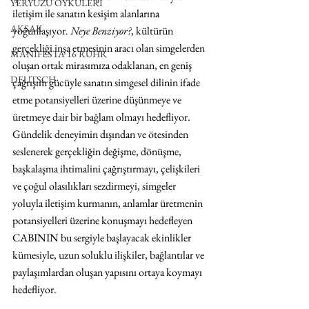
YERYÜZÜ ÖYKÜLERİ
iletişim ile sanatın kesişim alanlarına 
AKSAK
yoğunlaşıyor. 
Neye Benziyor?
, kültürün 
gerçekliği inşa etmesinin aracı olan simgelerden 
MANIFESTA 16 RUHR
oluşan ortak mirasımıza odaklanan, en geniş 
DEUTSCH
çağrışım gücüyle sanatın simgesel dilinin ifade 
etme potansiyelleri üzerine düşünmeye ve 
üretmeye dair bir bağlam olmayı hedefliyor. 
Gündelik deneyimin dışından ve ötesinden 
seslenerek gerçekliğin değişme, dönüşme, 
başkalaşma ihtimalini çağrıştırmayı, çelişkileri 
ve çoğul olasılıkları sezdirmeyi, simgeler 
yoluyla iletişim kurmanın, anlamlar üretmenin 
potansiyelleri üzerine konuşmayı hedefleyen 
CABININ bu sergiyle başlayacak ekinlikler 
kümesiyle, uzun soluklu ilişkiler, bağlantılar ve 
paylaşımlardan oluşan yapısını ortaya koymayı 
hedefliyor.