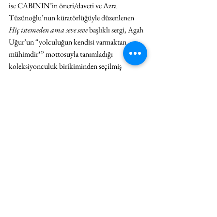
ise CABININ’in öneri/daveti ve Azra 
Tüzünoğlu’nun küratörlüğüyle düzenlenen 
Hiç istemeden ama seve seve
 başlıklı sergi, Agah 
Uğur’un “yolculuğun kendisi varmaktan 
mühimdir*” mottosuyla tanımladığı 
koleksiyonculuk birikiminden seçilmiş 
eserlerle kurgulanıyor. Agah Uğur’un “oyun” 
teması etrafında yan yana getirilen eserleri, 
dünyanın kusurluluğu ve hayatın karışıklığı 
içinde, kendi ritim ve armonisiyle, geçici ve 
sınırlı bir mükemmellik sunan oyun alanına 
dahil oluyor. Eylemlerimizin içeriği 
derinlemesine bir çözümlemeye tabi tutulacak 
olursa, insanların bütün yapıp-etmelerinin 
yalnızca bir oyundan ibaret olduğu sonucuna 
varılabilir (Homo Ludens, Huizinga). Bu 
anlamda “oyun” yaşamın saçma, dünyanın 
haksız olduğunu bilmesine rağmen kendi 