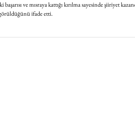
ki başarısı ve mısraya kattığı kırılma sayesinde şiiriyet kaza
 görüldüğünü ifade etti.