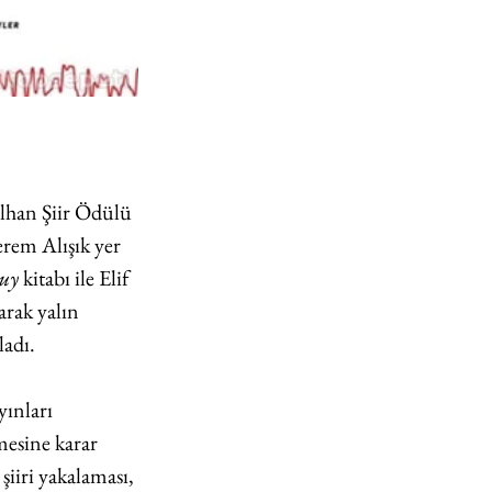
İlhan Şiir Ödülü 
rem Alışık yer 
uy 
kitabı ile Elif 
arak yalın 
ladı.
ınları 
mesine karar 
iiri yakalaması, 