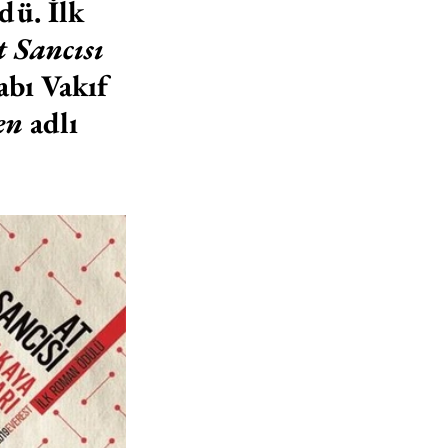
dü. İlk 
 Sancısı
abı Vakıf 
en
 adlı 