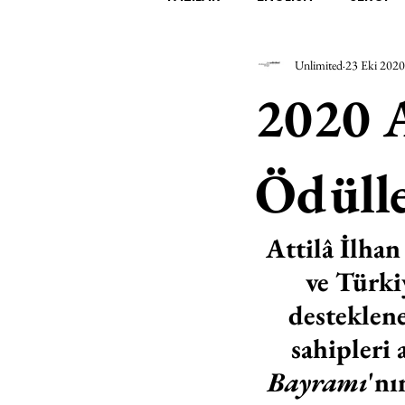
Unlimited
23 Eki 2020
EDEBİYAT
SİNEMA
A
2020 A
MİMARİ
MÜZİK
EGZER
Ödülle
AK-SAYANLAR
#GEÇMİŞ
Attilâ İlhan
ve Türki
AKS-ENDAZ
TUHAF AÇI
desteklene
sahipleri
Bayramı
'nı