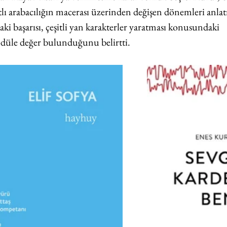
tlı arabacılığın macerası üzerinden değişen dönemleri anlatı
ki başarısı, çeşitli yan karakterler yaratması konusundaki 
e ödüle değer bulunduğunu belirtti.