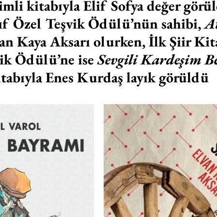
simli kitabıyla Elif Sofya değer görül
 Özel Teşvik Ödülü’nün sahibi, 
At
van Kaya Aksarı olurken, İlk Şiir Kit
ik Ödülü’ne ise 
Sevgili Kardeşim B
itabıyla Enes Kurdaş layık görüldü