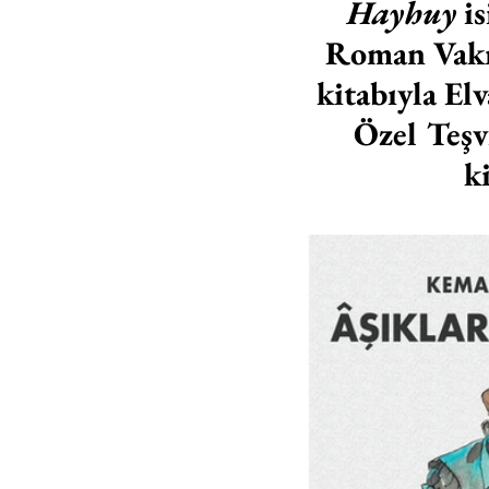
Hayhuy
 i
Roman Vakıf
kitabıyla El
Özel Teşv
k