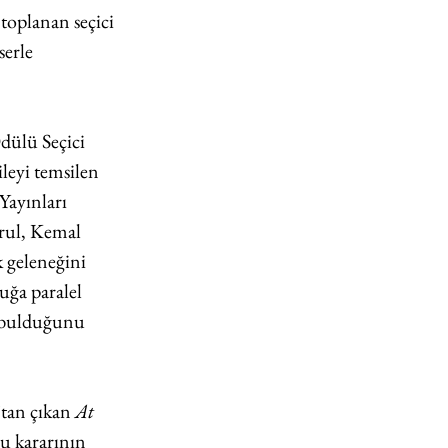
toplanan seçici 
serle 
dülü Seçici 
leyi temsilen 
 Yayınları 
rul, Kemal 
k geleneğini 
uğa paralel 
er bulduğunu 
tan çıkan 
At 
u kararının 