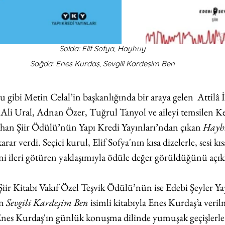
Solda: Elif Sofya, Hayhuy
Sağda: Enes Kurdaş, Sevgili Kardeşim Ben
 gibi Metin Celal’in başkanlığında bir araya gelen  Attilâ 
Ali Ural, Adnan Özer, Tuğrul Tanyol ve aileyi temsilen Ke
İlhan Şiir Ödülü’nün Yapı Kredi Yayınları’ndan çıkan 
Hayh
rar verdi. Seçici kurul, Elif Sofya'nın kısa dizelerle, sesi kıs
rini ileri götüren yaklaşımıyla ödüle değer görüldüğünü açık
Şiir Kitabı Vakıf Özel Teşvik Ödülü’nün ise Edebi Şeyler Yay
n 
Sevgili Kardeşim Ben 
isimli kitabıyla Enes Kurdaş’a veril
, Enes Kurdaş'ın günlük konuşma dilinde yumuşak geçişlerle ş