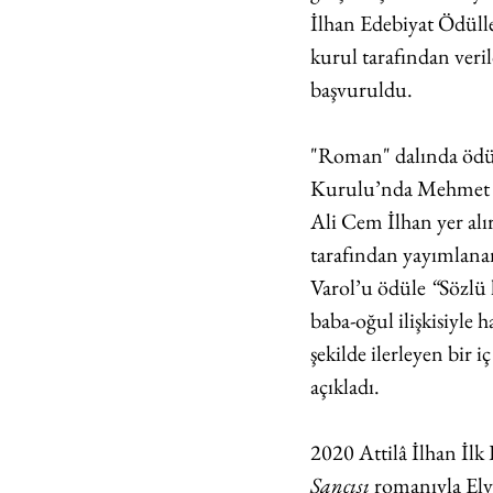
İlhan Edebiyat Ödülle
kurul tarafından veril
başvuruldu.
"Roman" dalında ödül
Kurulu’nda 
Mehmet E
Ali Cem İlhan yer alı
tarafından yayımlana
Varol’u ödüle 
“
Sözlü k
baba-oğul ilişkisiyle
şekilde ilerleyen bir 
açıkladı.
2020 Attilâ İlhan İlk
Sancısı
 romanıyla Elv