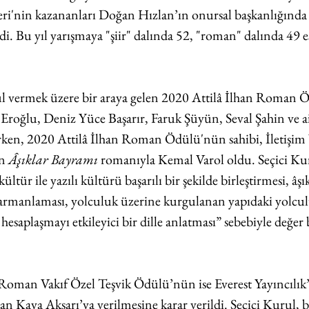
ri'nin kazananları Doğan Hızlan’ın onursal başkanlığında 
di. Bu yıl yarışmaya "şiir" dalında 52, "roman" dalında 49 e
 vermek üzere bir araya gelen 2020 Attilâ İlhan Roman Ö
roğlu, Deniz Yüce Başarır, Faruk Şüyün, Seval Şahin ve ai
rken, 
2020 Attilâ İlhan Roman Ödülü'nün 
sahibi, İletişim
n 
Âşıklar Bayramı 
romanıyla Kemal Varol oldu. Seçici Ku
ültür ile yazılı kültürü başarılı bir şekilde birleştirmesi, âşı
 harmanlaması, yolculuk üzerine kurgulanan yapıdaki yolcul
iç hesaplaşmayı etkileyici bir dille anlatması” sebebiyle değ
 Roman Vakıf Özel Teşvik Ödülü’nün ise Everest Yayıncılık’
an Kaya Aksarı’ya verilmesine karar verildi. Seçici Kurul, b