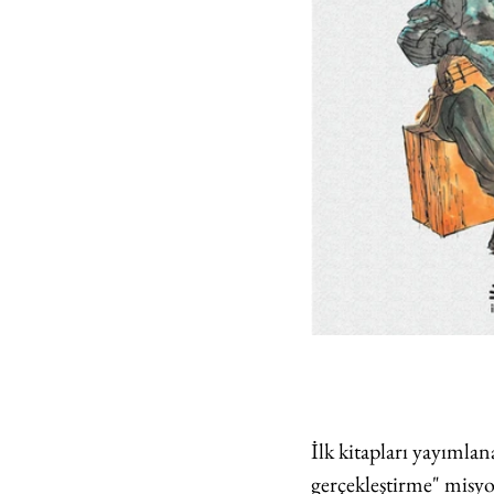
İlk kitapları yayımlan
gerçekleştirme" misyo