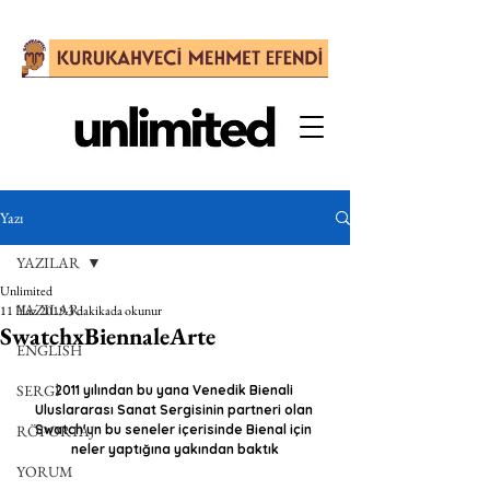
Yazı
YAZILAR
Unlimited
YAZILAR
11 Haz 2019
3 dakikada okunur
SwatchxBiennaleArte
ENGLISH
SERGİ
2011 yılından bu yana Venedik Bienali 
Uluslararası Sanat Sergisinin partneri olan 
RÖPORTAJ
Swatch'un bu seneler içerisinde Bienal için 
neler yaptığına yakından baktık
YORUM