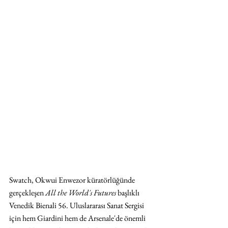
Swatch, Okwui Enwezor küratörlüğünde 
gerçekleşen 
All the World's Futures
 başlıklı 
Venedik Bienali 56. Uluslararası Sanat Sergisi 
için hem Giardini hem de Arsenale'de önemli 