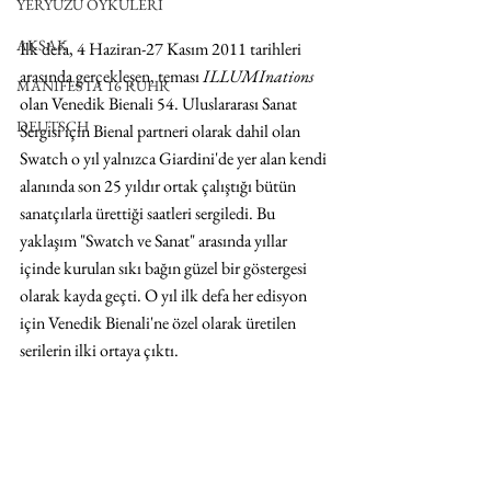
YERYÜZÜ ÖYKÜLERİ
AKSAK
İlk defa, 4 Haziran-27 Kasım 2011 tarihleri 
arasında gerçekleşen, teması 
ILLUMInations
MANIFESTA 16 RUHR
olan Venedik Bienali 54. Uluslararası Sanat 
DEUTSCH
Sergisi için Bienal partneri olarak dahil olan 
Swatch o yıl yalnızca Giardini'de yer alan kendi 
alanında son 25 yıldır ortak çalıştığı bütün 
sanatçılarla ürettiği saatleri sergiledi. Bu 
yaklaşım "Swatch ve Sanat" arasında yıllar 
içinde kurulan sıkı bağın güzel bir göstergesi 
olarak kayda geçti. O yıl ilk defa her edisyon 
için Venedik Bienali'ne özel olarak üretilen 
serilerin ilki ortaya çıktı. 