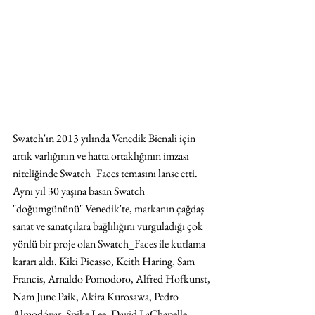
Swatch'ın 2013 yılında Venedik Bienali için 
artık varlığının ve hatta ortaklığının imzası 
niteliğinde Swatch_Faces temasını lanse etti. 
Aynı yıl 30 yaşına basan Swatch 
"doğumgününü" Venedik'te, markanın çağdaş 
sanat ve sanatçılara bağlılığını vurguladığı çok 
yönlü bir proje olan Swatch_Faces ile kutlama 
kararı aldı. Kiki Picasso, Keith Haring, Sam 
Francis, Arnaldo Pomodoro, Alfred Hofkunst, 
Nam June Paik, Akira Kurosawa, Pedro 
Almodóvar, Spike Lee, David LaChapelle, 