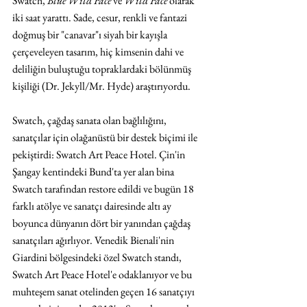
Swatch, 
Blue Wild Face 
ve 
Wild Face
 olarak 
iki saat yarattı. Sade, cesur, renkli ve fantazi 
doğmuş bir "canavar"ı siyah bir kayışla 
çerçeveleyen tasarım, hiç kimsenin dahi ve 
deliliğin buluştuğu topraklardaki bölünmüş 
kişiliği (Dr. Jekyll/Mr. Hyde) araştırıyordu.
Swatch, çağdaş sanata olan bağlılığını, 
sanatçılar için olağanüstü bir destek biçimi ile 
pekiştirdi: Swatch Art Peace Hotel. Çin'in 
Şangay kentindeki Bund'ta yer alan bina 
Swatch tarafından restore edildi ve bugün 18 
farklı atölye ve sanatçı dairesinde altı ay 
boyunca dünyanın dört bir yanından çağdaş 
sanatçıları ağırlıyor. Venedik Bienali'nin 
Giardini bölgesindeki özel Swatch standı, 
Swatch Art Peace Hotel'e odaklanıyor ve bu 
muhteşem sanat otelinden geçen 16 sanatçıyı 