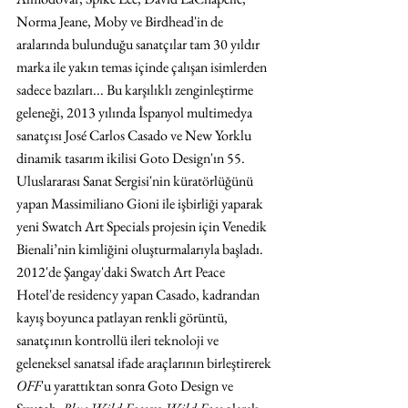
Norma Jeane, Moby ve Birdhead'in de 
aralarında bulunduğu sanatçılar tam 30 yıldır 
marka ile yakın temas içinde çalışan isimlerden 
sadece bazıları... Bu karşılıklı zenginleştirme 
geleneği, 2013 yılında İspanyol multimedya 
sanatçısı José Carlos Casado ve New Yorklu 
dinamik tasarım ikilisi Goto Design'ın 55. 
Uluslararası Sanat Sergisi'nin küratörlüğünü 
yapan Massimiliano Gioni ile işbirliği yaparak 
yeni Swatch Art Specials projesin için Venedik 
Bienali’nin kimliğini oluşturmalarıyla başladı. 
2012'de Şangay'daki Swatch Art Peace 
Hotel'de residency yapan Casado, kadrandan 
kayış boyunca patlayan renkli görüntü, 
sanatçının kontrollü ileri teknoloji ve 
geleneksel sanatsal ifade araçlarının birleştirerek 
OFF
'u yarattıktan sonra Goto Design ve 