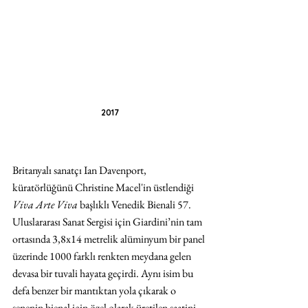
2017
Britanyalı sanatçı Ian Davenport, 
küratörlüğünü Christine Macel'in üstlendiği 
Viva Arte Viva
 başlıklı Venedik Bienali 57. 
Uluslararası Sanat Sergisi için Giardini’nin tam 
ortasında 3,8x14 metrelik alüminyum bir panel 
üzerinde 1000 farklı renkten meydana gelen 
devasa bir tuvali hayata geçirdi. Aynı isim bu 
defa benzer bir mantıktan yola çıkarak o 
senenin bienal için özel olarak üretilen saatini 