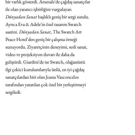
bir varlık gösterdi. Arsenale'de çağdaş sanatçılar 
ile olan yaratıcı işbirliğini vurgulayan 
Dünyadan Sanat
 başlıklı geniş bir sergi sundu. 
Ayrıca Eva & Adele'in özel tasarım Swatch 
saatini. 
Dünyadan Sanat
, The Swatch Art 
Peace Hotel'den geniş bir çalışma örneği 
sunuyordu. Ziyaretçinin deneyimi, sesli sanat, 
video ve projeksiyon duvarı ile daha da 
geliştirdi. Giardini'de ise Swatch, olağanüstü 
ilgi çekici kurulumlarıyla ünlü, en iyi çağdaş 
sanatçılardan biri olan Joana Vasconcelos 
tarafından yaratılan çok özel bir yerleştirmeyi 
sergiledi.