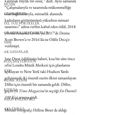
katılmak büyük bir onur,” dedi. Aynı zamanda 
MÜZİK
“Çalışmalarıyla ve tasarımda mükemmelliğe 
olan bağlılıklarıyla, mimarlık alanında 
EGZERSİZLER
kadınların görünümünü yükselten mimari 
YEL TOZ PORTRELER
tasarımcı” adına verilen kabul eden ödül, 2018 
yılında Amanda Levete’ye, 2017’de Denise 
ON SORULUK SOHBETLER
Scott Brown’a ve 2016’da ise Odile Decq'e 
500K
verilmişti.
AK-SAYANLAR
Jane Drew ödülünün haberi, kısa bir süre önce 
#GEÇMİŞTEBUGÜN
ofisi Londra Müzik Merkezi için planlarını 
XXY
açıklayan ve New York'taki Hudson Yards 
gelişiminde iki önemli eserin ilkini tamamlayan 
ODAK: RESİM
Diller için önemli bir zamanda geldi. Diller, 
KIVRIM
geçen yıl 
Time Magazine
'in seçtiği 
En Önemli 
100 Kişi
 arasına girdi.
PARIS UNLIMITED
AKS-ENDAZ
Mimari fotoğrafçı Hélène Binet de aldığı 