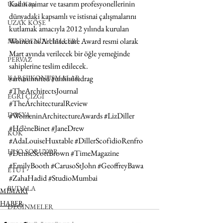
Kadın mimar ve tasarım profesyonellerinin 
Uzak Köşe
dünyadaki kapsamlı ve istisnai çalışmalarını 
UZAK KÖŞE
kutlamak amacıyla 2012 yılında kurulan 
Women in Architecture Award resmi olarak 
MADDENİN HALLERİ
Mart ayında verilecek bir öğle yemeğinde 
PERVAZ
sahiplerine teslim edilecek.
#artunlimited
#unlimitedrag
KARŞI-KONUŞMALAR
#TheArchitectsJournal
EĞRİ ÇİZGİ
#TheArchitecturalReview
DOSYA
#WomeninArchitectureAwards
#LizDiller
#HélèneBinet
#JaneDrew
KÖK
#AdaLouiseHuxtable
#DillerScofidioRenfro
HUO SORUYOR
#DeniseScottBrown
#TimeMagazine
#EmilyBooth
#CarusoStJohn
#GeoffreyBawa
ETÜT
#ZahaHadid
#StudioMumbai
BUDALA
MİMARİ
HABER
DEĞİNMELER