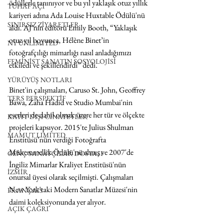
ödüllerle tanınıyor ve bu yıl yaklaşık otuz yıllık 
TUHAF AÇI
kariyeri adına Ada Louise Huxtable Ödülü'nü 
SINIRSIZ ZİYARETLER
aldı. AJ’nin editörü Emily Booth, “Yaklaşık 
otuz yıl boyunca, Hélène Binet’in 
NY UNLIMITED
fotoğrafçılığı mimarlığı nasıl anladığımızı 
FEMİNİST SANATIN SOSYOLOJİSİ
etkiledi ve şekillendirdi” dedi.
YÜRÜYÜŞ NOTLARI
Binet'in çalışmaları, Caruso St. John, Geoffrey 
TERS PERSPEKTİF
Bawa, Zaha Hadid ve Studio Mumbai'nin 
eserleri de dahil olmak üzere her tür ve ölçekte 
KAYIT DIŞI CİNAYETLER
projeleri kapsıyor. 2015'te Julius Shulman 
MAMUT LIMITED
Enstitüsü’nün verdiği Fotoğrafta 
Mükemmellik Ödülü'nü almış ve 2007'de 
GENÇ SANATÇILAR DOSYASI
İngiliz Mimarlar Kraliyet Enstitüsü'nün 
İZMİR
onursal üyesi olarak seçilmişti. Çalışmaları 
New York'taki Modern Sanatlar Müzesi'nin 
FRANÇAIS
daimi koleksiyonunda yer alıyor.
AÇIK ÇAĞRI