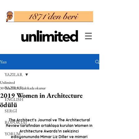
Yazı
YAZILAR
Unlimited
YAZILAR
30 Oca 2019
2 dakikada okunur
2019 Women in Architecture
ENGLISH
ödülü
SERGİ
The Architect's Journal ve The Architectural 
RÖPORTAJ
Review tarafından ortaklaşa kurulan Women in 
Architecture Awards’ın sekizinci 
YORUM
edisyonununda Mimar Liz Diller ve mimari 