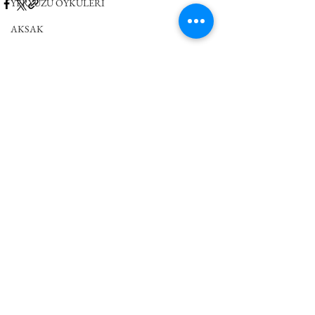
YERYÜZÜ ÖYKÜLERİ
AKSAK
MANIFESTA 16 RUHR
Hepsini Gör
İlgili Yazılar
DEUTSCH
Yorumlar