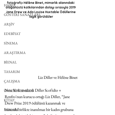
fotoğrafçı Hélène Binet, mimarlık alanındaki 
HABER
olağanüstü katkılarından dolayı sırasıyla 2019 
Jane Drew ve Ada Louise Huxtable Ödüllerine 
GÖSTERİ SANATLARI
layık görüldüler
ARŞİV
EDEBİYAT
SİNEMA
ARAŞTIRMA
BİENAL
TASARIM
Liz Diller ve Hélène Binet
ÇALIŞMA
New York merkezli Diller Scofidio + 
UNLIMITED KIDS
Renfro'nun kurucu ortağı Liz Diller, “Jane 
KİTAP
Drew Prize 2019 ödülünü kazanmak ve 
bununla birlikte inanılmaz bir kadın grubuna 
MİMARİ