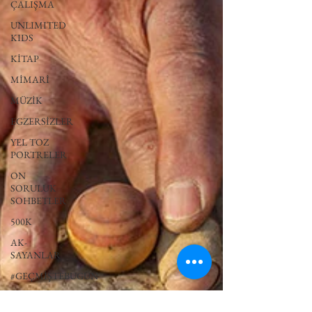
ÇALIŞMA
UNLIMITED
KIDS
KİTAP
MİMARİ
MÜZİK
EGZERSİZLER
YEL TOZ
PORTRELER
ON
SORULUK
SOHBETLER
500K
AK-
SAYANLAR
#GEÇMİŞTEBUGÜN
XXY