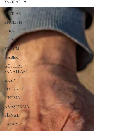
YAZILAR
YAZILAR
ENGLISH
SERGİ
RÖPORTAJ
YORUM
HABER
GÖSTERİ
SANATLARI
ARŞİV
EDEBİYAT
SİNEMA
ARAŞTIRMA
BİENAL
TASARIM