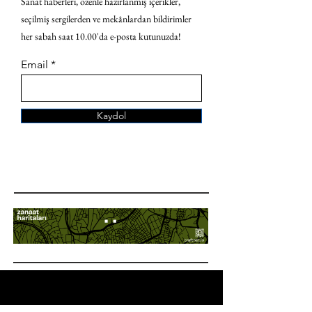
Sanat haberleri, özenle hazırlanmış içerikler,
seçilmiş sergilerden ve mekânlardan bildirimler
her sabah saat 10.00'da e-posta kutunuzda!
Email
Kaydol
ANA SAYFA