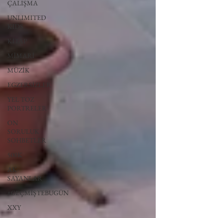
ÇALIŞMA
UNLIMITED
KIDS
KİTAP
MİMARİ
MÜZİK
EGZERSİZLER
YEL TOZ
PORTRELER
ON
SORULUK
SOHBETLER
500K
AK-
SAYANLAR
#GEÇMİŞTEBUGÜN
XXY