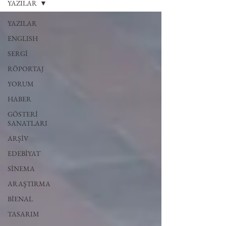
YAZILAR
YAZILAR
ENGLISH
SERGİ
RÖPORTAJ
YORUM
HABER
GÖSTERİ
SANATLARI
ARŞİV
EDEBİYAT
SİNEMA
ARAŞTIRMA
BİENAL
TASARIM