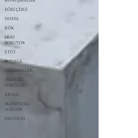
KONUŞMALAR
EĞRİ ÇİZGİ
DOSYA
KÖK
HUO
SORUYOR
ETÜT
BUDALA
DEĞİNMELER
YERYÜZÜ
ÖYKÜLERİ
AKSAK
MANIFESTA
16 RUHR
DEUTSCH