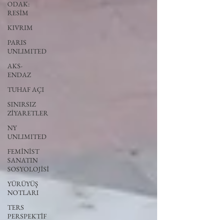
ODAK:
RESİM
KIVRIM
PARIS
UNLIMITED
AKS-
ENDAZ
TUHAF AÇI
SINIRSIZ
ZİYARETLER
NY
UNLIMITED
FEMİNİST
SANATIN
SOSYOLOJİSİ
YÜRÜYÜŞ
NOTLARI
TERS
PERSPEKTİF