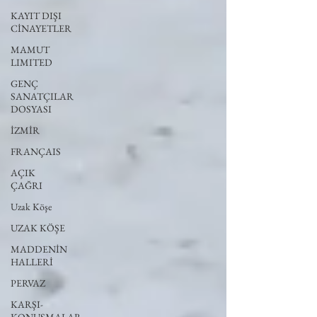
KAYIT DIŞI
CİNAYETLER
MAMUT
LIMITED
GENÇ
SANATÇILAR
DOSYASI
İZMİR
FRANÇAIS
AÇIK
ÇAĞRI
Uzak Köşe
UZAK KÖŞE
MADDENİN
HALLERİ
PERVAZ
KARŞI-