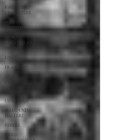
KAYIT DIŞI
CİNAYETLER
MAMUT
LIMITED
GENÇ
SANATÇILAR
DOSYASI
İZMİR
FRANÇAIS
AÇIK
ÇAĞRI
Uzak Köşe
UZAK KÖŞE
MADDENİN
HALLERİ
PERVAZ
KARŞI-