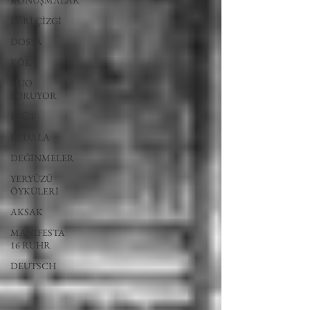
KONUŞMALAR
EĞRİ ÇİZGİ
DOSYA
KÖK
HUO
SORUYOR
ETÜT
BUDALA
DEĞİNMELER
YERYÜZÜ
ÖYKÜLERİ
AKSAK
MANIFESTA
16 RUHR
DEUTSCH