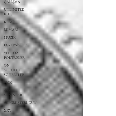
ÇALIŞMA
UNLIMITED
KIDS
KİTAP
MİMARİ
MÜZİK
EGZERSİZLER
YEL TOZ
PORTRELER
ON
SORULUK
SOHBETLER
500K
AK-
SAYANLAR
#GEÇMİŞTEBUGÜN
XXY