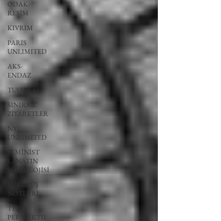
ODAK:
RESİM
KIVRIM
PARIS
UNLIMITED
AKS-
ENDAZ
TUHAF AÇI
SINIRSIZ
ZİYARETLER
NY
UNLIMITED
FEMİNİST
SANATIN
SOSYOLOJİSİ
YÜRÜYÜŞ
NOTLARI
TERS
PERSPEKTİF