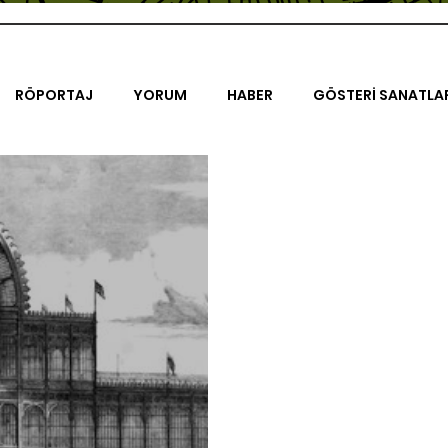
RÖPORTAJ
YORUM
HABER
GÖSTERİ SANATLA
İENAL
TASARIM
ÇALIŞMA
UNLIMITED KIDS
K
TRELER
ON SORULUK SOHBETLER
500K
AK-SAYA
ODAK: RESİM
KIVRIM
PARIS UNLIMITED
AKS-