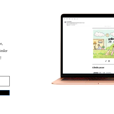
r,
imler
!