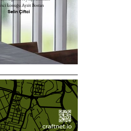
inci konuğu Ayzit Bostan
Selin Çiftci