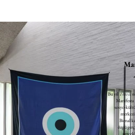
Man
Bu yıl
This is n
Manifesta
sosyo-kültü
merkezin
Bienal k
özgü gerç
gerçekl