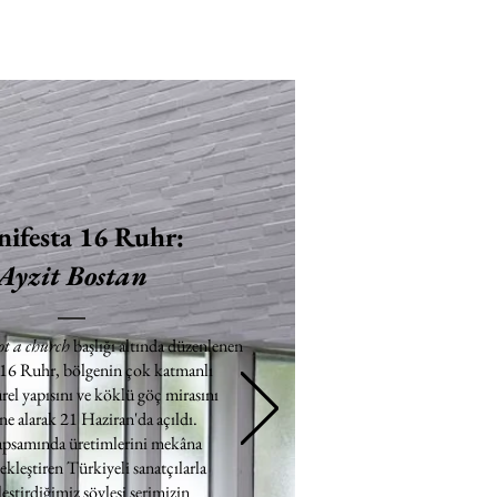
ifesta 16 Ruhr:
Ayzit Bostan
ot a church
başlığı altında düzenlenen
 16 Ruhr, bölgenin çok katmanlı
rel yapısını ve köklü göç mirasını
e alarak 21 Haziran'da açıldı.
apsamında üretimlerini mekâna
ekleştiren Türkiyeli sanatçılarla
eştirdiğimiz söyleşi serimizin