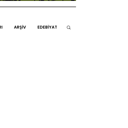
RI
ARŞİV
EDEBİYAT
İTAP
MİMARİ
MÜZİK
NLAR
ENDAZ
TUHAF AÇI