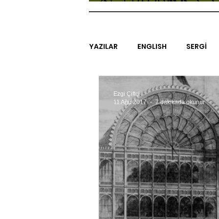
YAZILAR
ENGLISH
SERGİ
SİNEMA
ARAŞTIRMA
B
Ezgi Çiftçi
11 Ağu 2017
7 dakikada okunur
EGZERSİZLER
YEL TOZ POR
#GEÇMİŞTEBUGÜN
XXY
SINIRSIZ ZİYARETLER