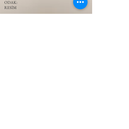
ODAK:
RESİM
KIVRIM
PARIS
UNLIMITED
AKS-
ENDAZ
TUHAF AÇI
SINIRSIZ
ZİYARETLER
NY
UNLIMITED
FEMİNİST
SANATIN
SOSYOLOJİSİ
YÜRÜYÜŞ
NOTLARI
TERS
PERSPEKTİF