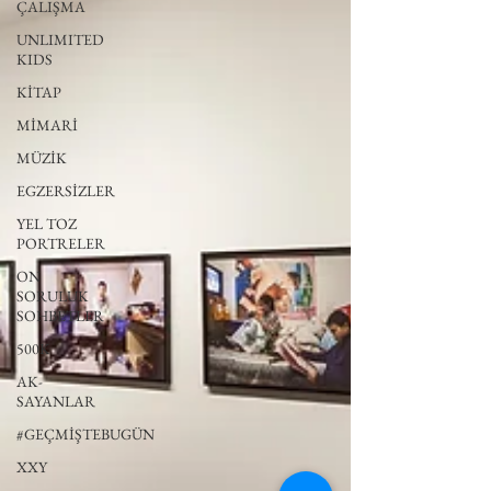
ÇALIŞMA
UNLIMITED
KIDS
KİTAP
MİMARİ
MÜZİK
EGZERSİZLER
YEL TOZ
PORTRELER
ON
SORULUK
SOHBETLER
500K
AK-
SAYANLAR
#GEÇMİŞTEBUGÜN
XXY