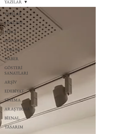
YAZILAR
YAZILAR
ENGLISH
SERGİ
RÖPORTAJ
YORUM
HABER
GÖSTERİ
SANATLARI
ARŞİV
EDEBİYAT
SİNEMA
ARAŞTIRMA
BİENAL
TASARIM