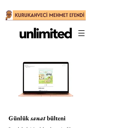
Günlük
sanat
bülteni