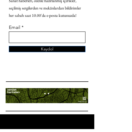
Sanat haberleri, özenle hazırlanmış içerikler,
seçilmiş sergilerden ve mekânlardan bildirimler
her sabah saat 10.00'da e-posta kutunuzda!
Email
Kaydol
ANA SAYFA