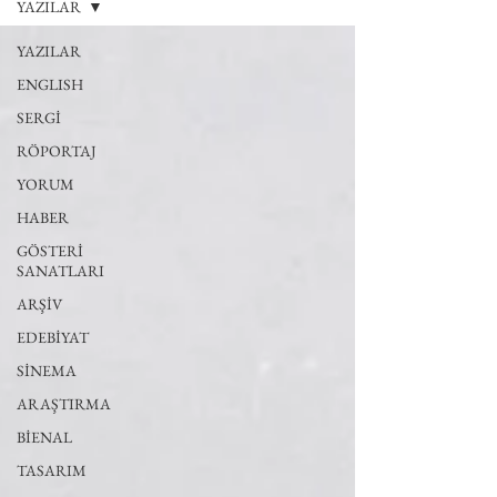
YAZILAR
YAZILAR
ENGLISH
SERGİ
RÖPORTAJ
YORUM
HABER
GÖSTERİ
SANATLARI
ARŞİV
EDEBİYAT
SİNEMA
ARAŞTIRMA
BİENAL
TASARIM