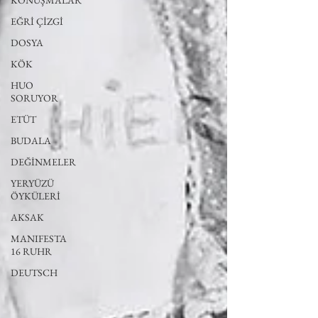
KONUŞMALAR
EĞRİ ÇİZGİ
DOSYA
KÖK
HUO
SORUYOR
ETÜT
BUDALA
DEĞİNMELER
YERYÜZÜ
ÖYKÜLERİ
AKSAK
MANIFESTA
16 RUHR
DEUTSCH