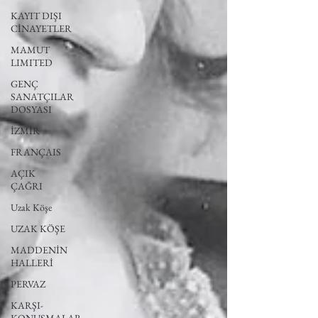
KAYIT DIŞI
CİNAYETLER
MAMUT
LIMITED
GENÇ
SANATÇILAR
DOSYASI
İZMİR
FRANÇAIS
AÇIK
ÇAĞRI
Uzak Köşe
UZAK KÖŞE
MADDENİN
HALLERİ
PERVAZ
KARŞI-