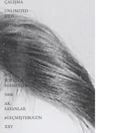
ÇALIŞMA
UNLIMITED
KIDS
KİTAP
MİMARİ
MÜZİK
EGZERSİZLER
YEL TOZ
PORTRELER
ON
SORULUK
SOHBETLER
500K
AK-
SAYANLAR
#GEÇMİŞTEBUGÜN
XXY