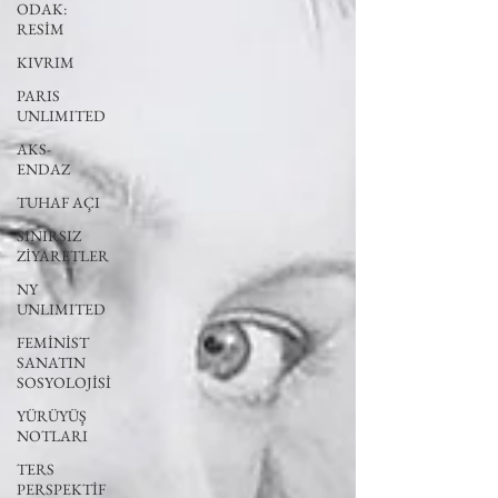
ODAK:
RESİM
KIVRIM
PARIS
UNLIMITED
AKS-
ENDAZ
TUHAF AÇI
SINIRSIZ
ZİYARETLER
NY
UNLIMITED
FEMİNİST
SANATIN
SOSYOLOJİSİ
YÜRÜYÜŞ
NOTLARI
TERS
PERSPEKTİF