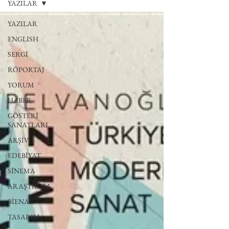
YAZILAR
YAZILAR
ENGLISH
SERGİ
RÖPORTAJ
YORUM
HABER
GÖSTERİ
SANATLARI
ARŞİV
EDEBİYAT
SİNEMA
ARAŞTIRMA
BİENAL
TASARIM