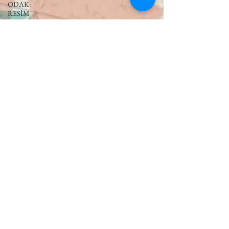
ODAK:
RESİM
KIVRIM
PARIS
UNLIMITED
AKS-
ENDAZ
TUHAF AÇI
SINIRSIZ
ZİYARETLER
NY
UNLIMITED
FEMİNİST
SANATIN
SOSYOLOJİSİ
YÜRÜYÜŞ
NOTLARI
TERS
PERSPEKTİF