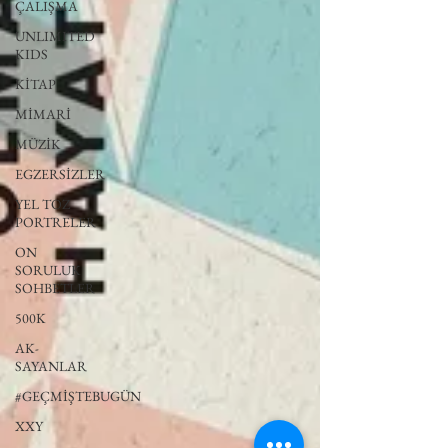
ÇALIŞMA
UNLIMITED
KIDS
KİTAP
MİMARİ
MÜZİK
EGZERSİZLER
YEL TOZ
PORTRELER
ON
SORULUK
SOHBETLER
500K
AK-
SAYANLAR
#GEÇMİŞTEBUGÜN
XXY