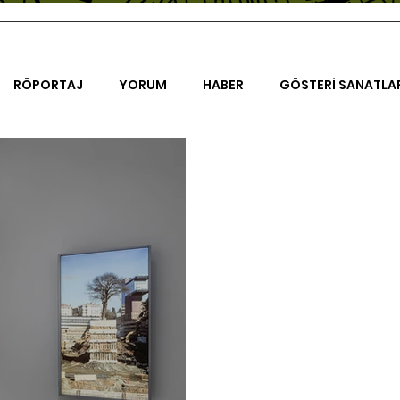
RÖPORTAJ
YORUM
HABER
GÖSTERİ SANATLA
İENAL
TASARIM
ÇALIŞMA
UNLIMITED KIDS
K
TRELER
ON SORULUK SOHBETLER
500K
AK-SAYA
ODAK: RESİM
KIVRIM
PARIS UNLIMITED
AKS-