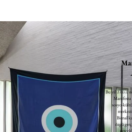
Man
Bu yıl
This is n
Manifesta
sosyo-kültü
merkezin
Bienal k
özgü gerç
gerçekl