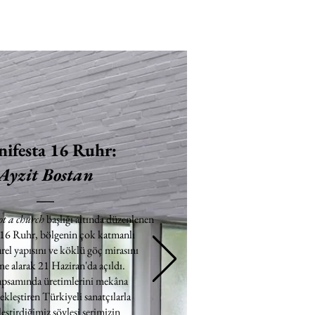
ifesta 16 Ruhr:
Ayzit Bostan
ot a church
başlığı altında düzenlenen
 16 Ruhr, bölgenin çok katmanlı
rel yapısını ve köklü göç mirasını
e alarak 21 Haziran'da açıldı.
apsamında üretimlerini mekâna
ekleştiren Türkiyeli sanatçılarla
eştirdiğimiz söyleşi serimizin