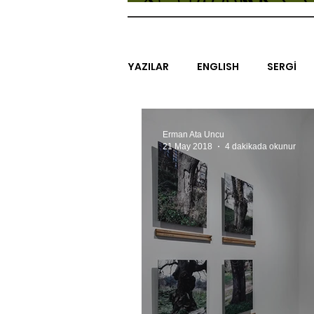
YAZILAR
ENGLISH
SERGİ
SİNEMA
ARAŞTIRMA
B
Erman Ata Uncu
21 May 2018
4 dakikada okunur
EGZERSİZLER
YEL TOZ POR
#GEÇMİŞTEBUGÜN
XXY
SINIRSIZ ZİYARETLER