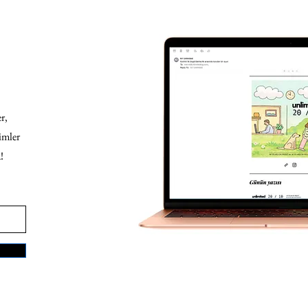
r,
imler
!