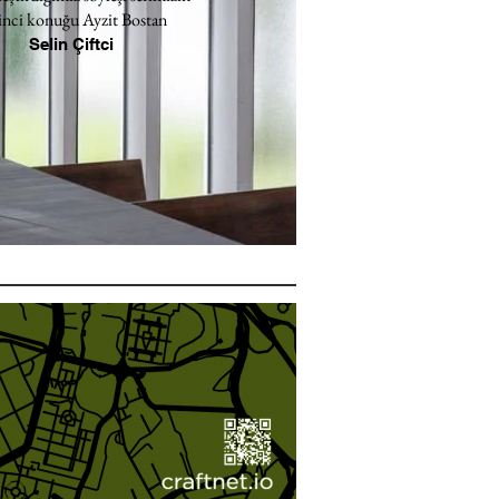
inci konuğu Ayzit Bostan
Selin Çiftci