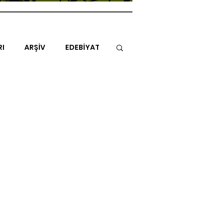
RI
ARŞİV
EDEBİYAT
İTAP
MİMARİ
MÜZİK
NLAR
ENDAZ
TUHAF AÇI