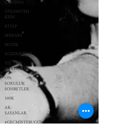
ÇALIŞMA
UNLIMITED
KIDS
KİTAP
MİMARİ
MÜZİK
EGZERSİZLER
YEL TOZ
PORTRELER
ON
SORULUK
SOHBETLER
500K
AK-
SAYANLAR
#GEÇMİŞTEBUGÜN
XXY