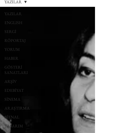
YAZILAR
YAZILAR
ENGLISH
SERGİ
RÖPORTAJ
YORUM
HABER
GÖSTERİ
SANATLARI
ARŞİV
EDEBİYAT
SİNEMA
ARAŞTIRMA
BİENAL
TASARIM