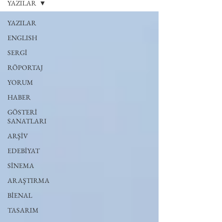
YAZILAR
YAZILAR
ENGLISH
SERGİ
RÖPORTAJ
YORUM
HABER
GÖSTERİ
SANATLARI
ARŞİV
EDEBİYAT
SİNEMA
ARAŞTIRMA
BİENAL
TASARIM