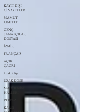
KAYIT DIŞI
CİNAYETLER
MAMUT
LIMITED
GENÇ
SANATÇILAR
DOSYASI
İZMİR
FRANÇAIS
AÇIK
ÇAĞRI
Uzak Köşe
UZAK KÖŞE
MADDENİN
HALLERİ
PERVAZ
KARŞI-