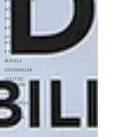
KONUŞMALAR
EĞRİ ÇİZGİ
DOSYA
KÖK
HUO
SORUYOR
ETÜT
BUDALA
DEĞİNMELER
YERYÜZÜ
ÖYKÜLERİ
AKSAK
MANIFESTA
16 RUHR
DEUTSCH