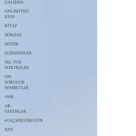
ÇALIŞMA
UNLIMITED
KIDS
KİTAP
MİMARİ
MÜZİK
EGZERSİZLER
YEL TOZ
PORTRELER
ON
SORULUK
SOHBETLER
500K
AK-
SAYANLAR
#GEÇMİŞTEBUGÜN
XXY