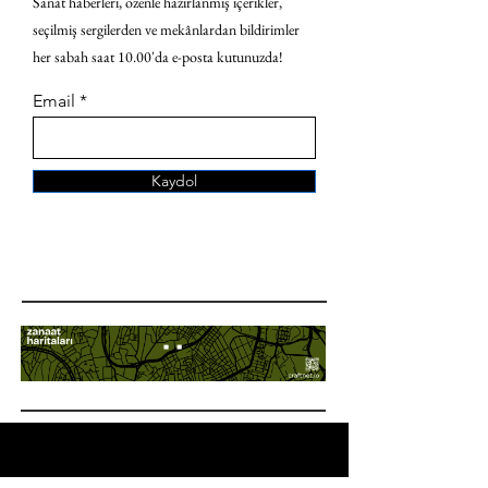
Sanat haberleri, özenle hazırlanmış içerikler,
seçilmiş sergilerden ve mekânlardan bildirimler
her sabah saat 10.00'da e-posta kutunuzda!
Email
Kaydol
ANA SAYFA