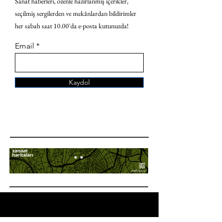
Sanat haberleri, özenle hazırlanmış içerikler,
seçilmiş sergilerden ve mekânlardan bildirimler
her sabah saat 10.00'da e-posta kutunuzda!
Email
Kaydol
ANA SAYFA