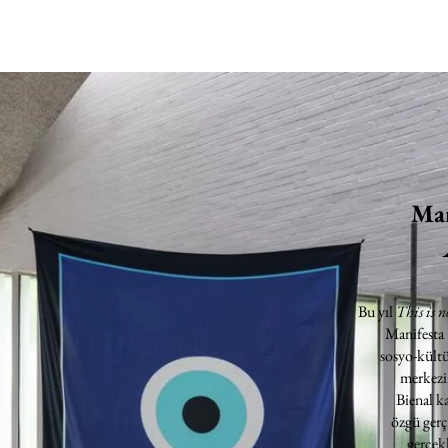
Man
Bu yıl
This is n
Manifesta
sosyo-kültü
merkezin
Bienal k
özgü gerç
gerçekl