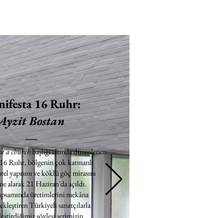
ifesta 16 Ruhr:
Ayzit Bostan
ot a church
başlığı altında düzenlenen
 16 Ruhr, bölgenin çok katmanlı
rel yapısını ve köklü göç mirasını
e alarak 21 Haziran'da açıldı.
apsamında üretimlerini mekâna
ekleştiren Türkiyeli sanatçılarla
eştirdiğimiz söyleşi serimizin