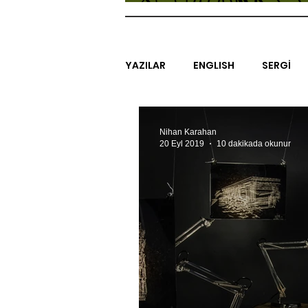
YAZILAR
ENGLISH
SERGİ
SİNEMA
ARAŞTIRMA
B
Nihan Karahan
20 Eyl 2019
10 dakikada okunur
EGZERSİZLER
YEL TOZ POR
#GEÇMİŞTEBUGÜN
XXY
SINIRSIZ ZİYARETLER