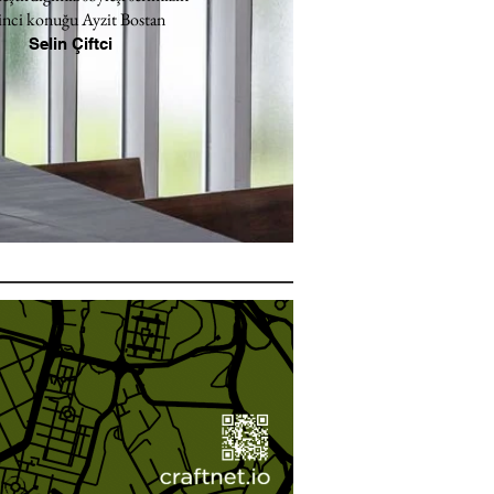
inci konuğu Ayzit Bostan
Selin Çiftci