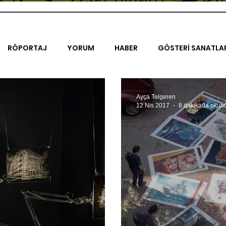
RÖPORTAJ
YORUM
HABER
GÖSTERİ SANATLA
İENAL
TASARIM
ÇALIŞMA
UNLIMITED KIDS
K
Ayça Telgeren
12 Nis 2017
8 dakikada okun
TRELER
ON SORULUK SOHBETLER
500K
AK-SAYA
ODAK: RESİM
KIVRIM
PARIS UNLIMITED
AKS-