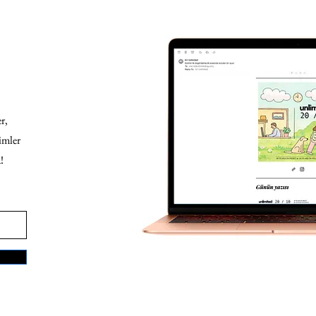
r,
imler
!