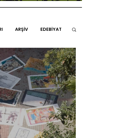
RI
ARŞİV
EDEBİYAT
İTAP
MİMARİ
MÜZİK
ur
NLAR
ENDAZ
TUHAF AÇI