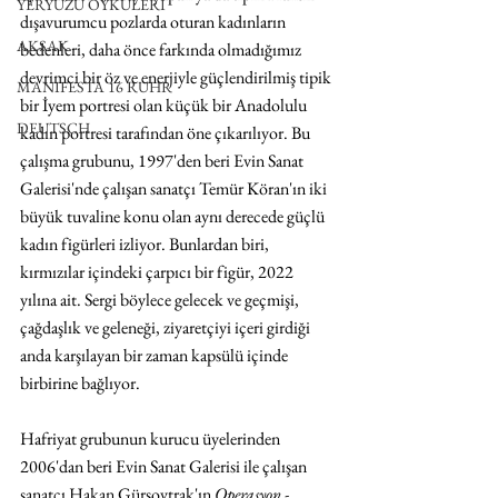
YERYÜZÜ ÖYKÜLERİ
dışavurumcu pozlarda oturan kadınların 
AKSAK
bedenleri, daha önce farkında olmadığımız 
devrimci bir öz ve enerjiyle güçlendirilmiş tipik 
MANIFESTA 16 RUHR
bir İyem portresi olan küçük bir Anadolulu 
DEUTSCH
kadın portresi tarafından öne çıkarılıyor. Bu 
çalışma grubunu, 1997'den beri Evin Sanat 
Galerisi'nde çalışan sanatçı Temür Köran'ın iki 
büyük tuvaline konu olan aynı derecede güçlü 
kadın figürleri izliyor. Bunlardan biri, 
kırmızılar içindeki çarpıcı bir figür, 2022 
yılına ait. Sergi böylece gelecek ve geçmişi, 
çağdaşlık ve geleneği, ziyaretçiyi içeri girdiği 
anda karşılayan bir zaman kapsülü içinde 
birbirine bağlıyor.
Hafriyat grubunun kurucu üyelerinden 
2006'dan beri Evin Sanat Galerisi ile çalışan 
sanatçı Hakan Gürsoytrak'ın 
Operasyon - 