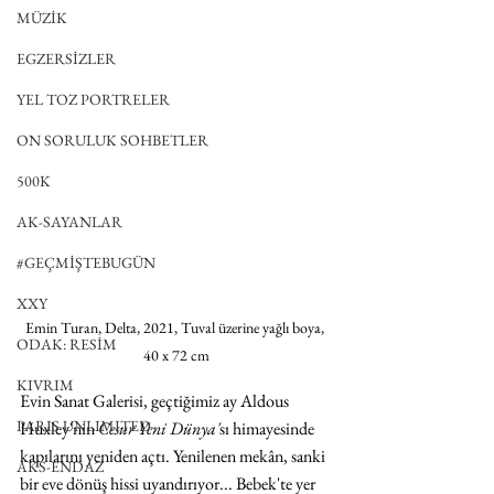
MÜZİK
EGZERSİZLER
YEL TOZ PORTRELER
ON SORULUK SOHBETLER
500K
AK-SAYANLAR
#GEÇMİŞTEBUGÜN
XXY
Emin Turan, Delta, 2021, Tuval üzerine yağlı boya, 
ODAK: RESİM
40 x 72 cm
KIVRIM
Evin Sanat Galerisi, geçtiğimiz ay Aldous 
PARIS UNLIMITED
Huxley'nin 
Cesur Yeni Dünya'
sı
himayesinde 
kapılarını yeniden açtı. Yenilenen mekân, sanki 
AKS-ENDAZ
bir eve dönüş hissi uyandırıyor... Bebek'te yer 