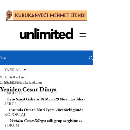
Yazı
YAZILAR
Shulamit Bruckstein
YAZILAR
24 Nis 2023
3 dakikada okunur
Yeniden Cesur Dünya
ENGLISH
Evin Sanat Galerisi 18 Mart-29 Nisan tarihleri 
SERGİ
arasında Osman Nuri İyem küratörlüğünde 
RÖPORTAJ
Yeniden Cesur Dünya 
adlı grup sergisine ev 
YORUM