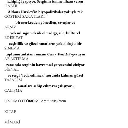
sahipliği yapıyor. Serginin ismine ilham veren 
HABER
Aldous Huxley’in biyopolitikalar yoluyla tek 
GÖSTERİ SANATLARI
bir merkezden yönetilen, savaşlar ve 
ARŞİV
yoksulluğun eksik olmadığı, aile, kültürel 
EDEBİYAT
çeşitlilik ve güzel sanatların yok olduğu bir 
SİNEMA
toplumu anlatan romanı 
Cesur Yeni Dünya
 aynı 
ARAŞTIRMA
zamanda serginin kavramsal çerçevesini çiziyor 
BİENAL
ve sergi "feda edilmek" zorunda kalınan güzel 
TASARIM
sanatlara sahip çıkmaya çalışıyor...
ÇALIŞMA
UNLIMITED KIDS
Yazı: 
Shulamit Bruckstein
KİTAP
MİMARİ