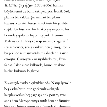
Yetkililer Çay İçiyor
 (1999-2006) başlıklı 
büyük resmi de bunu takip ediyor. İronik özü, 
plansız bir kalabalığın mimari bir yıkım 
havasıyla tasviri, bu eserin tekinsiz bir şekilde 
çağdaş bir hissi var, bir felaket yaşanıyor ve bu 
konuda yapılacak hiçbir şey yok. Kazimir 
Maleviç de I. Dünya Savaşı sırasında figüratif 
siyasi hicivler, savaş karikatürleri çizmiş, ironik 
bir şekilde acımasız intikam sahnelerini tasvir 
etmiştir. Gürsoytrak'ın siyahlar karesi, Evin 
Sanat Galerisi'nin kalbinde, birinci ve ikinci 
katları birbirine bağlıyor.
Ziyaretçiler yukarı çıktıklarında, Nasıp İyem'in 
beş kadın büstünün görkemli varlığıyla 
karşılaşıyorlar: beş çağdaş-antik portre, aynı 
anda hem Mezopotamya antik hem de fütürist 
bir antik hüner, gurur ve hükümdarlık duygusu 