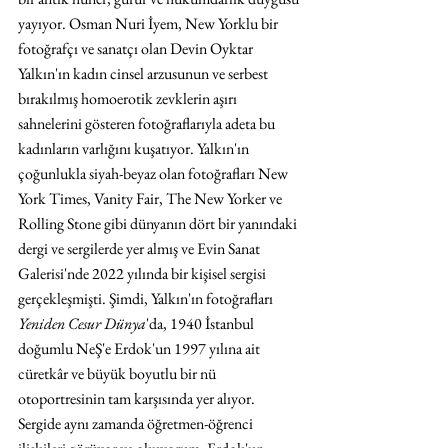
yayıyor. Osman Nuri İyem, New Yorklu bir 
fotoğrafçı ve sanatçı olan Devin Oyktar 
Yalkın'ın kadın cinsel arzusunun ve serbest 
bırakılmış homoerotik zevklerin aşırı 
sahnelerini gösteren fotoğraflarıyla adeta bu 
kadınların varlığını kuşatıyor. Yalkın'ın 
çoğunlukla siyah-beyaz olan fotoğrafları New 
York Times, Vanity Fair, The New Yorker ve 
Rolling Stone gibi dünyanın dört bir yanındaki 
dergi ve sergilerde yer almış ve Evin Sanat 
Galerisi'nde 2022 yılında bir kişisel sergisi 
gerçekleşmişti. Şimdi, Yalkın'ın fotoğrafları 
Yeniden Cesur Dünya
'da, 1940 İstanbul 
doğumlu NeŞ'e Erdok'un 1997 yılına ait 
cüretkâr ve büyük boyutlu bir nü 
otoportresinin tam karşısında yer alıyor. 
Sergide aynı zamanda öğretmen-öğrenci 