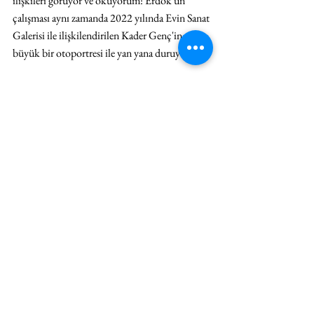
ilişkileri görüyor ve okuyorum: Erdok'un 
çalışması aynı zamanda 2022 yılında Evin Sanat 
Galerisi ile ilişkilendirilen Kader Genç'in 
büyük bir otoportresi ile yan yana duruyor.
Bu sergide güzellik ve iyilik bir direniş meselesi. 
Emin Turan'ın 
Delta
 resimleri ve Rahmi 
Aksungur'un heykelleri bunun en coşkulu 
örnekleri. Turan'ın aşk sahnelerinde hayvanlar 
alemi, çoğunlukla kadın bedenleriyle karışarak 
renkli bir yaşam kutlamasına dönüşüyor; 
Aksungur'un organik nesnelerine taşan bir 
akışkanlık ve zarafet enjekte ediliyor; 2019'dan 
beri Evin Sanat Galerisi'yle çalışan Ahmet 
Elhan ise 
Yeraltından Notlar
 adlı dijital 
fantezileriyle fantastik türde büyüleyici, seksi 
ve baştan çıkarıcı grup portreleri sergiliyor. 