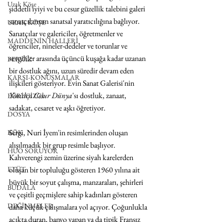
Uzak Köşe
şiddetli iyiyi ve bu cesur güzellik talebini galeri 
sanatçılarının sanatsal yaratıcılığına bağlıyor. 
UZAK KÖŞE
Sanatçılar ve galericiler, öğretmenler ve 
MADDENİN HALLERİ
öğrenciler, nineler-dedeler ve torunlar ve 
sevgililer arasında üçüncü kuşağa kadar uzanan 
PERVAZ
bir dostluk ağını, uzun süredir devam eden 
KARŞI-KONUŞMALAR
ilişkileri gösteriyor. Evin Sanat Galerisi'nin 
Yeniden Cesur Dünya
'sı
dostluk, zanaat, 
EĞRİ ÇİZGİ
sadakat, cesaret ve aşkı öğretiyor.
DOSYA
Sergi, Nuri İyem'in resimlerinden oluşan 
KÖK
alışılmadık bir grup resimle başlıyor. 
HUO SORUYOR
Kahverengi zemin üzerine siyah karelerden 
ETÜT
oluşan bir topluluğu gösteren 1960 yılına ait 
büyük bir soyut çalışma, manzaraları, şehirleri 
BUDALA
ve çeşitli geçmişlere sahip kadınları gösteren 
DEĞİNMELER
daha küçük çalışmalara yol açıyor. Çoğunlukla 
açıkta duran, banyo yapan ya da tipik Fransız 