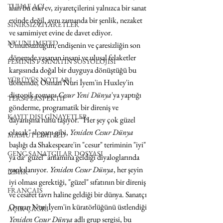
TUHAF AÇI
alan bu eski ev, ziyaretçilerini yalnızca bir sanat 
evinde değil, aynı zamanda bir şenlik, nezaket 
SINIRSIZ ZİYARETLER
ve samimiyet evine de davet ediyor. 
NY UNLIMITED
Umutsuzluğun, endişenin ve çaresizliğin son 
dönemde yaşanan insani ve ulusal felaketler 
FEMİNİST SANATIN SOSYOLOJİSİ
karşısında doğal bir duyguya dönüştüğü bu 
YÜRÜYÜŞ NOTLARI
dönemde, Osman Nuri İyem'in Huxley'in 
distopik romanı 
Cesur Yeni Dünya
'ya yaptığı 
TERS PERSPEKTİF
gönderme, programatik bir direniş ve 
KAYIT DIŞI CİNAYETLER
dayanışma ruhu taşıyor. "Her şey çok güzel 
olacak" sloganı gibi, 
Yeniden Cesur Dünya
MAMUT LIMITED
başlığı da Shakespeare'in "cesur" teriminin "iyi" 
GENÇ SANATÇILAR DOSYASI
ya da "güzel" anlamına geldiği diyaloglarında 
yankılanıyor. 
Yeniden Cesur Dünya
, her şeyin 
İZMİR
iyi olması gerektiği, "güzel" sıfatının bir direniş 
FRANÇAIS
ve cesaret tavrı haline geldiği bir dünya. Sanatçı 
Osman Nuri İyem'in küratörlüğünü üstlendiği 
AÇIK ÇAĞRI
Yeniden Cesur Dünya 
adlı grup sergisi, bu 