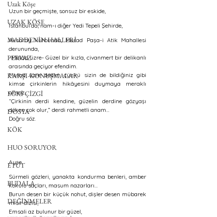
Uzak Köşe
Uzun bir geçmişte, sonsuz bir eskide,
UZAK KÖŞE
İstanbul’da, nam-ı diğer Yedi Tepeli Şehirde, 
MADDENİN HALLERİ
Aksaray kurbunda, Murad Paşa-i Atik Mahallesi 
derununda, 
PERVAZ
-Mutad üzre- Güzel bir kızla, civanmert bir delikanlı 
arasında geçiyor efendim.
KARŞI-KONUŞMALAR
Mutad üzre dedim çünkü sizin de bildiğiniz gibi 
kimse çirkinlerin hikâyesini duymaya meraklı 
olmaz…
EĞRİ ÇİZGİ
“Çirkinin derdi kendine, güzelin derdine gözyaşı 
döken çok olur,” derdi rahmetli anam… 
DOSYA
Doğru söz.
KÖK
HUO SORUYOR
Ayşe, 
ETÜT
Sürmeli gözleri, yanakta kondurma benleri, amber 
BUDALA
kokulu saçları, masum nazarları… 
Burun desen bir küçük nohut, dişler desen mübarek 
DEĞİNMELER
mısır dizisi, 
Emsali az bulunur bir güzel, 