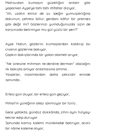
Mahsustan kumaşın güzelliğini anlatır gibi 
yaparken Ayşe’ye tatlı tatlı iltifatlar diziyor;
“Ah, uzatın elinizi de şu ipeğin yumuşaklığına 
dokunun, çehresi billur, gerdanı kâfur bir prenses 
gibi değil mi? Gözlerinizi yumduğunuzda sizin de 
karşınızda belirmiyor mu gül yüzlü bir peri?” 
Ayşe Hatun, gözlerini kumaşlardan kaldırıp bu 
civanın gözlerine bakıyor, 
Çapkın bakışlarında bir yalan alameti arıyor,
“Ne sinesine mihman ne derdine derman” olacağını 
ilk bakışta anlıyor anlamasına amma… 
Yasaklar, nizamlardan daha çekicidir eninde 
sonunda…
Ertesi gün oluyor, bir ertesi gün geçiyor,
Mihail’in yüreğinin ateşi sönmüyor bir türlü… 
Gece yatakta, gündüz dükkânda, zihni aynı hülyayı 
tekrar edip duruyor. 
Sonunda kamış kalemi mürekkebe batırıyor, acıklı 
bir nâme kaleme alıyor; 