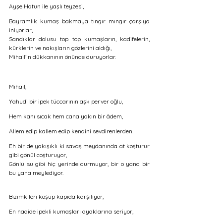
Ayşe Hatun ile yaşlı teyzesi, 
Bayramlık kumaş bakmaya tıngır mıngır çarşıya 
iniyorlar,
Sandıklar dolusu top top kumaşların, kadifelerin, 
kürklerin ve nakışların gözlerini aldığı,
Mihail’in dükkanının önünde duruyorlar. 
Mihail, 
Yahudi bir ipek tüccarının aşk perver oğlu,
Hem kanı sıcak hem cana yakın bir âdem,
Allem edip kallem edip kendini sevdirenlerden. 
Eh bir de yakışıklı ki savaş meydanında at koşturur 
gibi gönül coşturuyor, 
Gönlü su gibi hiç yerinde durmuyor, bir o yana bir 
bu yana meylediyor.
Bizimkileri koşup kapıda karşılıyor,
En nadide ipekli kumaşları ayaklarına seriyor,