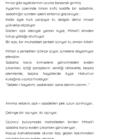
hırsız gibi ayaklarının ucuna basarak girmiş. 
Ayşe’nin üzerinde limon küfü kadife bir sabahlık, 
sabahlığın içinden ipekli entarisi gözüküyor… 
Kalbi öyle hızlı çarpıyor ki, dalgalı deniz misali 
yükselip alçalıyor. 
Gözleri aşk aleviyle yanan Ayşe, Mihail’i elinden 
tutup yatağa oturtuyor. 
Bir aşk, bir muhabbet şerbeti içiriyor ki, aman Allah! 
Mihail o şerbetten içtikçe içiyor, içmelere doyamıyor 
efendim. 
Sabaha karşı kimselere görünmeden evden 
çıkarken, içtiği şarapların verdiği rehavetle, başka 
alemlerde, başka hayallerde Ayşe Hatun’un 
kulağına usulca fısıldıyor: 
“Sebeb-i hayatım, sadakadır sana benim canım…”
Amma velakin, aşk-ı saadetleri pek uzun sürmüyor, 
Çekirge bir sıçrıyor, iki sıçrıyor, 
Üçüncü buluşmada mahalleden birileri Mihail’i 
sabaha karşı evden çıkarken görüveriyor…
Koşup kahvehanede oturan boş gezen takımından 
arkadaşlarına haber verince,