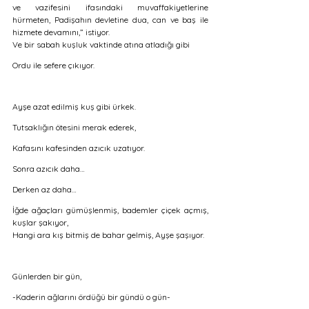
ve vazifesini ifasındaki muvaffakiyetlerine 
hürmeten, Padişahın devletine dua, can ve baş ile 
hizmete devamını,” istiyor. 
Ve bir sabah kuşluk vaktinde atına atladığı gibi 
Ordu ile sefere çıkıyor. 
Ayşe azat edilmiş kuş gibi ürkek.
Tutsaklığın ötesini merak ederek,
Kafasını kafesinden azıcık uzatıyor.
Sonra azıcık daha…
Derken az daha…
İğde ağaçları gümüşlenmiş, bademler çiçek açmış, 
kuşlar şakıyor,
Hangi ara kış bitmiş de bahar gelmiş, Ayşe şaşıyor.
Günlerden bir gün, 
-Kaderin ağlarını ördüğü bir gündü o gün- 