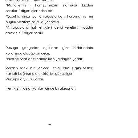
“Mahallemizin, komşumuzun namusu bizden 
sorulur!” diyor içlerinden biri. 
“Çocuklarımızı bu ahlaksızlardan korumamız en 
büyük vazifemizdir!” diyor öteki.
“Ahlaksızlara hak ettikleri dersi verelim! Haydin 
davranın!” diyor beriki.
Pusuya yatıyorlar, aşıkların yine birbirlerinin 
kollarında olduğu bir gece, 
Balta ve satırlar ellerinde kapıya dayanıyorlar.
İçerden sanki bir yeniçeri ihtilali olmuş gibi sesler, 
karışık bağrışmalar, küfürler yükseliyor,
Vuruyorlar, vuruyorlar,
Her ikisini de al kanlar içinde bırakıyorlar.
***