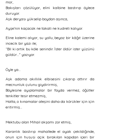
mor, 
Bakışları çözülüyor, elini kalbine bastırıp öylece 
duruyor.  
Aşk deryası yükselip boydan aşınca,
Ayşe’nin kaçacak ne takati ne kudreti kalıyor. 
Eline kalemi alıyor, su yollu, beyaz bir kâğıt üzerine 
incecik bir yazı ile;
“Bil ki artık bu köle senindir. İster öldür ister yüzünü 
güldür…” yazıyor. 
Öyle ya… 
Aşk adama akıllılık elbisesini çıkarıp attırır da 
mecnunluk çulunu giydirirmiş, 
Böylesine ayıplamalar bir fayda vermez, öğütler 
tenkitler tesir etmezmiş, 
Hatta, o kınamalar ateşini daha da körükler için için 
eritirmiş…
Mektubu alan Mihail akşamı zor etmiş, 
Karanlık bastırıp mahallede el ayak çekildiğinde, 
onun için hususi açık bırakılan kapıdan içeri bir 