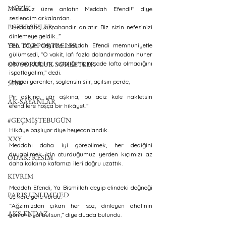
MÜZİK
“Arzunuz üzre anlatın Meddah Efendi!” diye 
seslendim arkalardan. 
EGZERSİZLER
“Meddahtır, kıssahandır anlatır. Biz sizin nefesinizi 
dinlemeye geldik...”
YEL TOZ PORTRELER
Ben böyle deyince Meddah Efendi memnuniyetle 
gülümsedi, “O vakit, lafı fazla dolandırmadan hüner 
ON SORULUK SOHBETLER
alanına dalalım, ustalığımızın sade lafta olmadığını 
ispatlayalım,” dedi.
“Haydi yarenler, söylensin şiir, açılsın perde, 
500K
Pir aşkına, yâr aşkına, bu aciz köle nakletsin 
AK-SAYANLAR
efendilere hoşça bir hikâye!..” 
#GEÇMİŞTEBUGÜN
Hikâye başlıyor diye heyecanlandık. 
XXY
Meddahı daha iyi görebilmek, her dediğini 
duyabilmek için oturduğumuz yerden kıçımızı az 
ODAK: RESİM
daha kaldırıp kafamızı ileri doğru uzattık.
KIVRIM
Meddah Efendi, Ya Bismillah deyip elindeki değneği 
PARIS UNLIMITED
üç kere yere vurdu. 
“Ağzımızdan çıkan her söz, dinleyen ahalinin 
AKS-ENDAZ
gönlüne yol bulsun,” diye duada bulundu. 