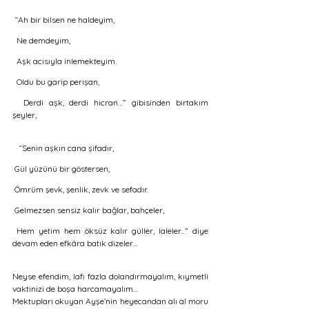
 “Ah bir bilsen ne haldeyim, 
  Ne demdeyim, 
  Aşk acısıyla inlemekteyim.  
  Oldu bu garip perişan, 
  Derdi aşk, derdi hicran…” gibisinden birtakım 
şeyler, 
   “Senin aşkın cana şifadır,
 Gül yüzünü bir göstersen, 
 Ömrüm şevk, şenlik, zevk ve sefadır. 
 Gelmezsen sensiz kalır bağlar, bahçeler, 
 Hem yetim hem öksüz kalır güller, laleler...” diye 
devam eden efkâra batık dizeler… 
Neyse efendim, lafı fazla dolandırmayalım, kıymetli 
vaktinizi de boşa harcamayalım…
Mektupları okuyan Ayşe’nin heyecandan alı al moru 