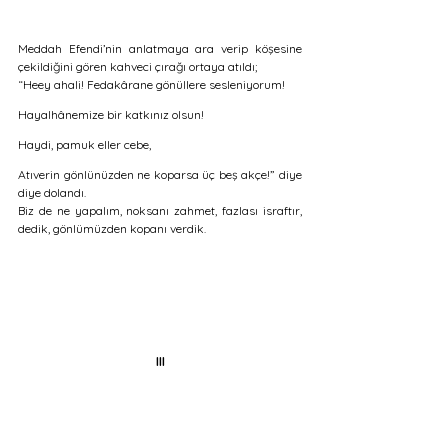
Meddah Efendi’nin anlatmaya ara verip köşesine 
çekildiğini gören kahveci çırağı ortaya atıldı;
“Heey ahali! Fedakârane gönüllere sesleniyorum! 
Hayalhânemize bir katkınız olsun! 
Haydi, pamuk eller cebe, 
Atıverin gönlünüzden ne koparsa üç beş akçe!” diye 
diye dolandı.
Biz de ne yapalım, noksanı zahmet, fazlası israftır, 
dedik, gönlümüzden kopanı verdik. 
III