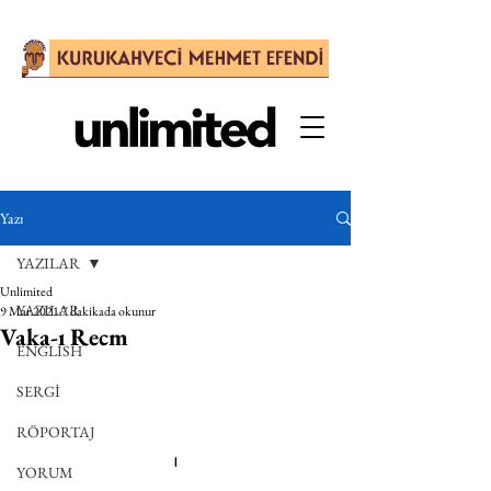
Yazı
YAZILAR
Unlimited
YAZILAR
9 Mar 2021
7 dakikada okunur
Vaka-ı Recm
ENGLISH
SERGİ
RÖPORTAJ
I
YORUM