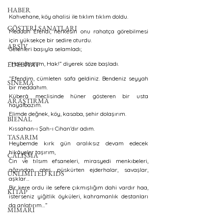
HABER
Kahvehane, köy ahalisi ile tıklım tıklım doldu. 
GÖSTERİ SANATLARI
Meddah Efendi, herkesin onu rahatça görebilmesi 
için yüksekçe bir sedire oturdu. 
ARŞİV
Gelenleri başıyla selamladı; 
EDEBİYAT
“Hak dostum, Hak!” diyerek söze başladı. 
“Efendim, cümleten safa geldiniz. Bendeniz seyyah 
SİNEMA
bir meddahım. 
Küberâ meclisinde hüner gösteren bir usta 
ARAŞTIRMA
hayalbazım. 
Elimde değnek, köy, kasaba, şehir dolaşırım. 
BİENAL
Kıssahan-ı Şah-ı Cihan’dır adım.
TASARIM
Heybemde kırk gün aralıksız devam edecek 
hikâyeler taşırım,
ÇALIŞMA
Cin ve tılsım efsaneleri, mirasyedi menkıbeleri, 
ağzından ateş püskürten ejderhalar, savaşlar, 
UNLIMITED KIDS
aşklar… 
Bir kere ordu ile sefere çıkmışlığım dahi vardır haa, 
KİTAP
isterseniz yiğitlik öyküleri, kahramanlık destanları 
da anlatırım…”
MİMARİ