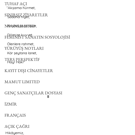
TUHAF AÇI
 “Akşama hürmet,
SINIRSIZ ZİYARETLER
  Sabaha niyet,
NY UNLIMITED
  Kesemize bereket,
  Dilimize kuvvet,
FEMİNİST SANATIN SOSYOLOJİSİ
  Ölenlere rahmet,
YÜRÜYÜŞ NOTLARI
  Kör şeytana lanet,
TERS PERSPEKTİF
  Hay! Hak!”
KAYIT DIŞI CİNAYETLER
MAMUT LIMITED
GENÇ SANATÇILAR DOSYASI
II
İZMİR
FRANÇAIS
AÇIK ÇAĞRI
Hikâyemiz, 