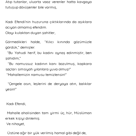
Atıp tutanlar, uluorta vaaz verenler hatta kavgaya 
tutuşup dövüşenler bile varmış,
Kadı Efendi’nin huzuruna çıktıklarında da aşıklara 
acıyan olmamış efendim.
Olayı kulaktan duyan şahitler, 
Görmedikleri halde, “Kılıcı kınında gözümüzle 
gördük,” demişler.
 “Bu Yahudi herif, bu kadını oynaş edinmiştir, ben 
şahidim,” 
 “Bu namussuz kadının kanı bozulmuş, kapkara 
saçları simsiyah yılanlara yuva olmuş!” 
 “Mahallemizin namusu temizlensin!” 
 “Çengele asın, leşlerini de deryaya atın, balıklar 
yesin!”
 Kadı Efendi, 
 Mahalle ahalisinden tam yirmi üç, hür, Müslüman 
erkek kişiyi dinlemiş.
 Ve nihayet,
  Üstüne ağır bir yük verilmiş hamal gibi değil de, 