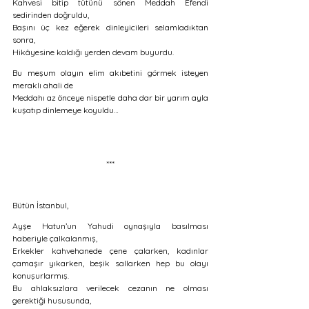
Kahvesi bitip tütünü sönen Meddah Efendi 
sedirinden doğruldu, 
Başını üç kez eğerek dinleyicileri selamladıktan 
sonra, 
Hikâyesine kaldığı yerden devam buyurdu. 
Bu meşum olayın elim akıbetini görmek isteyen 
meraklı ahali de 
Meddahı az önceye nispetle daha dar bir yarım ayla 
kuşatıp dinlemeye koyuldu… 
***
Bütün İstanbul, 
Ayşe Hatun’un Yahudi oynaşıyla basılması 
haberiyle çalkalanmış,
Erkekler kahvehanede çene çalarken, kadınlar 
çamaşır yıkarken, beşik sallarken hep bu olayı 
konuşurlarmış. 
Bu ahlaksızlara verilecek cezanın ne olması 
gerektiği hususunda,