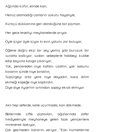
Ağzında küfür, elinde kan, 
Henüz alamadığı canların sükutu hayaliyle,
Kürkçü dükkanına geri döndüğüne bin pişman. 
Her gece teselliyi meyhanelerde arıyor, 
Öyle içiyor öyle içiyor ki evin yolunu zor buluyor,
Öğlene doğru ekşi bir şey yemiş gibi buruşuk bir 
suratla kalkıyor, sudan sebeplerle habbeyi kubbe 
edip boyuna kavga çıkarıyor;
Yok, pencereden niye kafanı uzattın, yok sabunu 
kovanın içinde niye bıraktın, 
Süpürgeyi orta yere niye dayadın, koca dilim 
ekmeği köpeğe niye kaptırdın… 
Diye diye Ayşe’nin sırtından sopayı eksik etmiyor.
Aklı hep seferde, kelle uçurmada, kan dökmede…
Bellerinde çifte piştovları, ağızlarında zafer 
hikâyeleriyle meyhaneye gelen taze yeniçerilere 
imrenerek bakıyor, 
Çok geçmeden kararını veriyor, “Eski hizmetlerine 