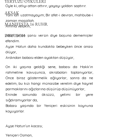
YERYÜZÜ ÖYKÜLERİ
Öyle ki, atlıyı attan attırır, yayayı yoldan saptırır. 
AKSAK
Yani lafı uzatmayayım; Bir afet-i devran, mahbube-i 
zaman maşallah.
MANIFESTA 16 RUHR
Amma velakin, 
DEUTSCH
Allah çirkin şansı versin diye boşuna dememişler 
efendim.
Ayşe Hatun daha kundakta bebeyken önce anası 
ölüyor, 
Ardından babası elden ayaktan düşüyor, 
On iki yaşına geldiği sene, babası da Hakk’ın 
rahmetine kavuşunca, akrabaları toplanıyorlar, 
Önce biraz göstermelik ağlıyorlar, sonra da ne 
edelim, bu kızı hangi münasibe verelim diye hayret 
parmaklarını ağızlarına düşürüp düşünüyorlar,
Eninde sonunda öksüzü, yetimi bir yere 
sığdıramıyorlar da, 
Babası yaşında bir Yeniçeri eskisinin koynuna 
koyuyorlar.
Ayşe Hatun’un kocası;
Yeniçeri Osman, 