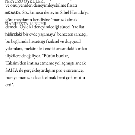
YERYÜZÜ ÖYKÜLERİ
ve onu yeniden deneyimleyebilme fırsatı 
sunuyor. Söz konusu deneyim Sibel Horada'ya 
AKSAK
göre meydanın kendisine "maruz kalmak" 
MANIFESTA 16 RUHR
demek. Öyle ki deneyimlediği süreci "tadilat 
hâlindeki bir evde yaşamaya" benzeten sanatçı, 
DEUTSCH
bu bağlamda hissettiği fiziksel ve duygusal 
yıkımlara, mekân ile kendisi arasındaki kırılan 
ilişkilere de eğiliyor. "Bütün bunlar, 
Taksim'den imtina etmeme yol açmıştı ancak 
SAHA ile gerçekleştirdiğim proje süresince, 
buraya maruz kalacak olmak beni çok mutlu 
etti". 