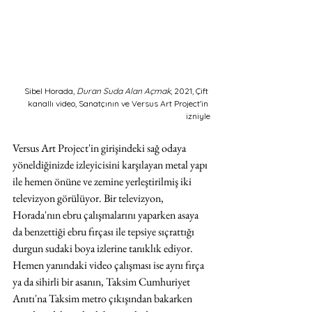
Sibel Horada, 
Duran Suda Alan Açmak
, 2021, Çift 
kanallı video, Sanatçının ve Versus Art Project'in 
izniyle
Versus Art Project'in girişindeki sağ odaya 
yöneldiğinizde izleyicisini karşılayan metal yapı 
ile hemen önüne ve zemine yerleştirilmiş iki 
televizyon görülüyor. Bir televizyon, 
Horada'nın ebru çalışmalarını yaparken asaya 
da benzettiği ebru fırçası ile tepsiye sıçrattığı 
durgun sudaki boya izlerine tanıklık ediyor. 
Hemen yanındaki video çalışması ise aynı fırça 
ya da sihirli bir asanın, Taksim Cumhuriyet 
Anıtı'na Taksim metro çıkışından bakarken 