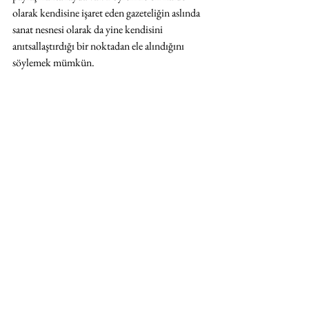
olarak kendisine işaret eden gazeteliğin aslında 
sanat nesnesi olarak da yine kendisini 
anıtsallaştırdığı bir noktadan ele alındığını 
söylemek mümkün.