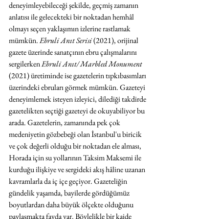
deneyimleyebileceği şekilde, geçmiş zamanın 
anlatısı ile gelecekteki bir noktadan hemhâl 
olmayı seçen yaklaşımın izlerine rastlamak 
mümkün. 
Ebruli Anıt Serisi 
(2021), orijinal 
gazete üzerinde sanatçının ebru çalışmalarını 
sergilerken 
Ebruli Anıt/ Marbled Monument 
(2021) üretiminde ise gazetelerin tıpkıbasımları 
üzerindeki ebruları görmek mümkün. Gazeteyi 
deneyimlemek isteyen izleyici, dilediği takdirde 
gazetelikten seçtiği gazeteyi de okuyabiliyor bu 
arada. Gazetelerin, zamanında pek çok 
medeniyetin gözbebeği olan İstanbul'u biricik 
ve çok değerli olduğu bir noktadan ele alması, 
Horada için su yollarının Taksim Maksemi ile 
kurduğu ilişkiye ve sergideki akış hâline uzanan 
kavramlarla da iç içe geçiyor. Gazeteliğin 
gündelik yaşamda, bayilerde gördüğümüz 
boyutlardan daha büyük ölçekte olduğunu 
paylaşmakta fayda var. Böylelikle bir kaide 