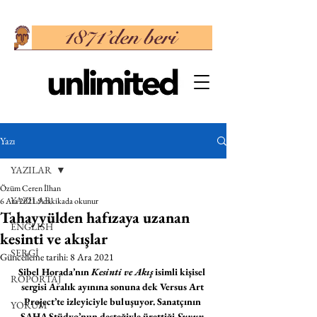
Yazı
YAZILAR
Özüm Ceren İlhan
YAZILAR
6 Ara 2021
9 dakikada okunur
Tahayyülden hafızaya uzanan
ENGLISH
kesinti ve akışlar
SERGİ
Güncelleme tarihi:
8 Ara 2021
Sibel Horada’nın 
Kesinti ve Akış 
isimli kişisel 
RÖPORTAJ
sergisi Aralık ayınına sonuna dek Versus Art 
Project’te izleyiciyle buluşuyor. Sanatçının 
YORUM
SAHA Stüdyo’nun desteğiyle ürettiği 
Suyun 