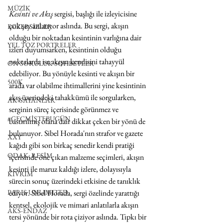
MÜZİK
Kesinti ve Akış 
sergisi, başlığı ile izleyicisine 
çok şey anlatıyor aslında. Bu sergi, akışın 
EGZERSİZLER
olduğu bir noktadan kesintinin varlığına dair 
YEL TOZ PORTRELER
izleri duyumsarken, kesintinin olduğu 
noktalarda ise akışın kendisini tahayyül 
ON SORULUK SOHBETLER
edebiliyor. Bu yönüyle kesinti ve akışın bir 
500K
arada var olabilme ihtimallerini yine kesintinin 
akış üzerindeki tahakkümü ile sorgularken, 
AK-SAYANLAR
serginin süreç içerisinde görünmez ve 
#GEÇMİŞTEBUGÜN
bastırılmış olana dair dikkat çeken bir yönü de 
bulunuyor. Sibel Horada'nın strafor ve gazete 
XXY
kağıdı gibi son birkaç senedir kendi pratiği 
ODAK: RESİM
içerisinde öne çıkan malzeme seçimleri, akışın 
kesinti ile maruz kaldığı izlere, dolayısıyla 
KIVRIM
sürecin sonuç üzerindeki etkisine de tanıklık 
PARIS UNLIMITED
ediyor. Sibel Horada, sergi özelinde yarattığı 
kentsel, ekolojik ve mimari anlatılarla akışın 
AKS-ENDAZ
tersi yönünde bir rota çiziyor aslında. Tıpkı bir 