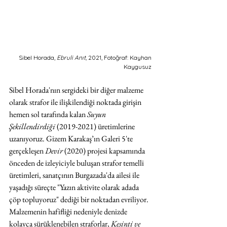
Sibel Horada, 
Ebruli Anıt,
 2021, Fotoğraf: Kayhan 
Kaygusuz 
Sibel Horada'nın sergideki bir diğer malzeme 
olarak strafor ile ilişkilendiği noktada girişin 
hemen sol tarafında kalan 
Suyun 
Şekillendirdiği 
(2019-2021) üretimlerine 
uzanıyoruz. Gizem Karakaş’ın Galeri 5'te 
gerçekleşen 
Devir 
(2020) projesi kapsamında 
önceden de izleyiciyle buluşan strafor temelli 
üretimleri, sanatçının Burgazada'da ailesi ile 
yaşadığı süreçte "Yazın aktivite olarak adada 
çöp topluyoruz" dediği bir noktadan evriliyor. 
Malzemenin hafifliği nedeniyle denizde 
kolayca sürüklenebilen straforlar, 
Kesinti ve 