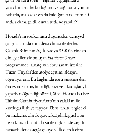
şöyle bir soru sorar; "Yağmur yağdığında o 
yalakların su ile dolduğunu ve yağmur suyunun 
buharlaşana kadar orada kaldığını fark ettim. O 
anda aklıma geldi, duran suda ne yapılır?".
Horada'nın söz konusu düşünceleri deneysel 
çalışmalarında ebru dersi alması ile ilerler. 
Çelenk Bafra'nın Açık Radyo 95.0 üzerinden 
dinleyicileriyle buluşan 
Hariçten Sanat 
programında, sanatçının ebru sanatı üzerine 
Tüzin Tiryaki’den atölye eğitimi aldığını 
öğreniyorum. Bu bağlamda ebru sanatına dair 
öncesinde deneyimlediği, kızı ve arkadaşlarıyla 
yaparken öğrendiği süreci, Sibel Horada bu kez 
Taksim Cumhuriyet Anıtı'nın yalakları ile 
kurduğu ilişkiye taşıyor. Ebru sanatı sergideki 
bir malzeme olarak gazete kağıdı ile güçlü bir 
ilişki kursa da anıttaki su ile ilişkisinde çeşitli 
benzerlikler de açığa çıkıyor. İlk olarak ebru 