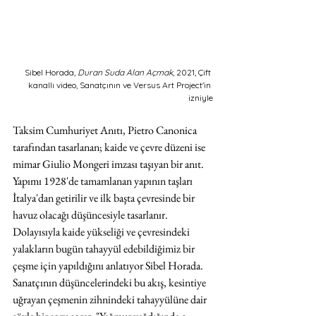
Sibel Horada, 
Duran Suda Alan Açmak
, 2021, Çift 
kanallı video, Sanatçının ve Versus Art Project'in 
izniyle
Taksim Cumhuriyet Anıtı, Pietro Canonica 
tarafından tasarlanan; kaide ve çevre düzeni ise 
mimar Giulio Mongeri imzası taşıyan bir anıt. 
Yapımı 1928'de tamamlanan yapının taşları 
İtalya'dan getirilir ve ilk başta çevresinde bir 
havuz olacağı düşüncesiyle tasarlanır. 
Dolayısıyla kaide yükseliği ve çevresindeki 
yalakların bugün tahayyül edebildiğimiz bir 
çeşme için yapıldığını anlatıyor Sibel Horada. 
Sanatçının düşüncelerindeki bu akış, kesintiye 
uğrayan çeşmenin zihnindeki tahayyülüne dair 