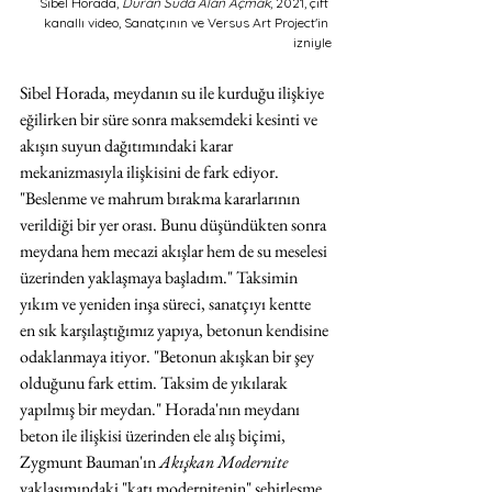
Sibel Horada, 
Duran Suda Alan Açmak
, 2021, çift 
kanallı video, Sanatçının ve Versus Art Project'in 
izniyle
Sibel Horada, meydanın su ile kurduğu ilişkiye 
eğilirken bir süre sonra maksemdeki kesinti ve 
akışın suyun dağıtımındaki karar 
mekanizmasıyla ilişkisini de fark ediyor. 
"Beslenme ve mahrum bırakma kararlarının 
verildiği bir yer orası. Bunu düşündükten sonra 
meydana hem mecazi akışlar hem de su meselesi 
üzerinden yaklaşmaya başladım." Taksimin 
yıkım ve yeniden inşa süreci, sanatçıyı kentte 
en sık karşılaştığımız yapıya, betonun kendisine 
odaklanmaya itiyor. "Betonun akışkan bir şey 
olduğunu fark ettim. Taksim de yıkılarak 
yapılmış bir meydan." Horada'nın meydanı 
beton ile ilişkisi üzerinden ele alış biçimi, 
Zygmunt Bauman'ın 
Akışkan Modernite 
yaklaşımındaki "katı modernitenin" şehirleşme 