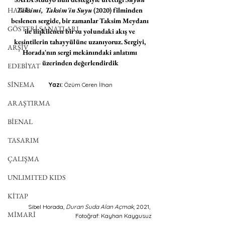
HABER
Taksimi, Taksim'in Suyu 
(2020) filminden 
beslenen sergide, bir zamanlar Taksim Meydanı 
GÖSTERİ SANATLARI
ile ilişkilenen bir su yolundaki akış ve 
kesintilerin tahayyülüne uzanıyoruz. Sergiyi, 
ARŞİV
Horada'nın sergi mekânındaki anlatımı 
üzerinden değerlendirdik
EDEBİYAT
SİNEMA
Yazı: 
Özüm Ceren İlhan
ARAŞTIRMA
BİENAL
TASARIM
ÇALIŞMA
UNLIMITED KIDS
KİTAP
Sibel Horada, 
Duran Suda Alan Açmak
, 2021, 
MİMARİ
Fotoğraf: Kayhan Kaygusuz