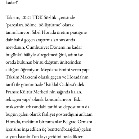
kadar!"
Taksim, 2021 TDK Sözlük içerisinde 
"parçalara bölme, bölüştürme" olarak 
tanımlanıyor. Sibel Horada üretim pratiğine 
dair bahsi geçen araştırmaları sırasında 
meydanın, Cumhuriyet Dönemi'ne kadar 
bugünkü hâliyle süregelmediğini, adını ise 
orada bulunan bir su dağıtım ünitesinden 
aldığını öğreniyor. Meydana ismini veren yapı 
Taksim Maksemi olarak geçen ve Horada'nın 
tarifi ile günümüzde "İstiklal Caddesi'ndeki 
Fransız Kültür Merkezi'nin sağında kalan, 
sekizgen yapı" olarak konumlanıyor. Eski 
maksemin arkasındaki tarihi su deposunun da 
bugün galeri olarak faaliyet gösterdiğini anlatan 
Horada, mekânın bir zamanlar Belgrad Ormanı 
içerisine inşa edilen üç bentten(barajdan) gelen 
suyun İstanbul'un kıyı şeridini besledikten 