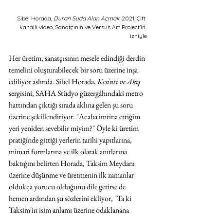
Sibel Horada, 
Duran Suda Alan Açmak
, 2021, Çift 
kanallı video, Sanatçının ve Versus Art Project'in 
izniyle
Her üretim, sanatçısının mesele edindiği derdin 
temelini oluşturabilecek bir soru üzerine inşa 
ediliyor aslında. Sibel Horada, 
Kesinti ve Akış 
sergisini, SAHA Stüdyo güzergâhındaki metro 
hattından çıktığı sırada aklına gelen şu soru 
üzerine şekillendiriyor: "Acaba imtina ettiğim 
yeri yeniden sevebilir miyim?" Öyle ki üretim 
pratiğinde gittiği yerlerin tarihi yapıtlarına, 
mimari formlarına ve ilk olarak anıtlarına 
baktığını belirten Horada, Taksim Meydanı 
üzerine düşünme ve üretmenin ilk zamanlar 
oldukça yorucu olduğunu dile getirse de 
hemen ardından şu sözlerini ekliyor, "Ta ki 
Taksim'in isim anlamı üzerine odaklanana 