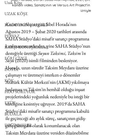
Uzak Köşe
kanallı video, Sanatçının ve Versus Art Project'in 
izniyle
UZAK KÖŞE
Kesinti ve Akış 
sergisi, Sibel Horada'nın 
MADDENİN HALLERİ
Ağustos 2019 – Şubat 2020 tarihleri arasında 
PERVAZ
SAHA Stüdyo’daki misafir sanatçı programına 
katılmasının ardından, yine SAHA Stüdyo’nun 
KARŞI-KONUŞMALAR
desteğiyle ürettiği 
Suyun Taksimi, Taksim’in 
EĞRİ ÇİZGİ
Suyu 
(2020) isimli filminden besleniyor. 
Horada, uzun süredir Taksim Meydanı üzerine 
DOSYA
çalışmayı ve üretmeyi isterken o dönemler 
KÖK
Atatürk Kültür Merkezi'nin (AKM) yıkılmaya 
başlaması ve Taksim'in hemhâl olduğu inşaat 
HUO SORUYOR
projelerindeki yoğunluk nedeniyle bu isteği bir 
ETÜT
süreliğine kesintiye uğruyor. 2019'da SAHA 
Stüdyo'daki misafir sanatçı programına kabulü 
BUDALA
ile geçireceği altı aylık süreç, sanatçının gidiş-
DEĞİNMELER
geliş güzergâhı olarak konumlanacak olan 
Taksim Meydanı üzerine yeniden düşünebilme 