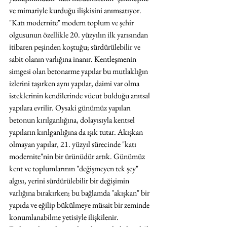
ve mimariyle kurduğu ilişkisini anımsatıyor. 
"Katı modernite" modern toplum ve şehir 
olgusunun özellikle 20. yüzyılın ilk yarısından 
itibaren peşinden koştuğu; sürdürülebilir ve 
sabit olanın varlığına inanır. Kentleşmenin 
simgesi olan betonarme yapılar bu mutlaklığın 
izlerini taşırken aynı yapılar, daimi var olma 
isteklerinin kendilerinde vücut bulduğu anıtsal 
yapılara evrilir. Oysaki günümüz yapıları 
betonun kırılganlığına, dolayısıyla kentsel 
yapıların kırılganlığına da ışık tutar. Akışkan 
olmayan yapılar, 21. yüzyıl sürecinde "katı 
modernite"nin bir ürünüdür artık. Günümüz 
kent ve toplumlarının "değişmeyen tek şey" 
algısı, yerini sürdürülebilir bir değişimin 
varlığına bırakırken; bu bağlamda "akışkan" bir 
yapıda ve eğilip bükülmeye müsait bir zeminde 
konumlanabilme yetisiyle ilişkilenir. 