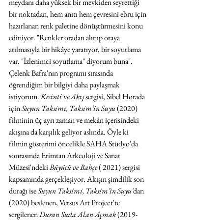
meydanı daha yüksek bir mevkiden seyrettiği 
bir noktadan, hem anıtı hem çevresini ebru için 
hazırlanan renk paletine dönüştürmesini konu 
ediniyor. "Renkler oradan alınıp oraya 
atılmasıyla bir hikâye yaratıyor, bir soyutlama 
var. "İzlenimci soyutlama" diyorum buna". 
Çelenk Bafra'nın programı sırasında 
öğrendiğim bir bilgiyi daha paylaşmak 
istiyorum. 
Kesinti ve Akış 
sergisi, Sibel Horada 
için 
Suyun Taksimi, Taksim’in Suyu 
(2020) 
filminin üç ayrı zaman ve mekân içerisindeki 
akışına da karşılık geliyor aslında. Öyle ki 
filmin gösterimi öncelikle SAHA Stüdyo'da 
sonrasında Erimtan Arkeoloji ve Sanat 
Müzesi'ndeki 
Büyücü ve Bahçe
 ( 2021) sergisi 
kapsamında gerçekleşiyor. Akışın şimdilik son 
durağı ise 
Suyun Taksimi, Taksim’in Suyu'
dan
(2020) beslenen, Versus Art Project'te 
sergilenen 
Duran Suda Alan Açmak 
(2019-