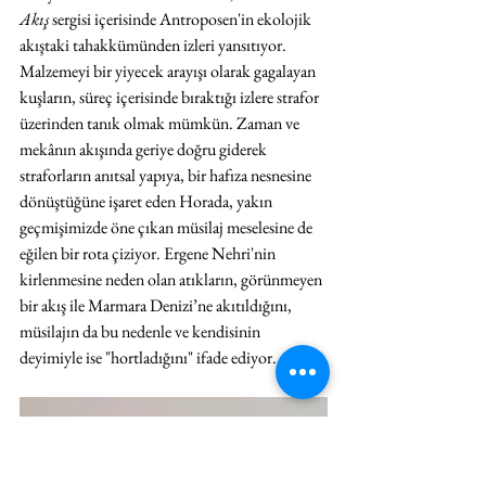
Akış 
sergisi içerisinde Antroposen'in ekolojik 
akıştaki tahakkümünden izleri yansıtıyor. 
Malzemeyi bir yiyecek arayışı olarak gagalayan 
kuşların, süreç içerisinde bıraktığı izlere strafor 
üzerinden tanık olmak mümkün. Zaman ve 
mekânın akışında geriye doğru giderek 
straforların anıtsal yapıya, bir hafıza nesnesine 
dönüştüğüne işaret eden Horada, yakın 
geçmişimizde öne çıkan müsilaj meselesine de 
eğilen bir rota çiziyor. Ergene Nehri'nin 
kirlenmesine neden olan atıkların, görünmeyen 
bir akış ile Marmara Denizi’ne akıtıldığını, 
müsilajın da bu nedenle ve kendisinin 
deyimiyle ise "hortladığını" ifade ediyor. 