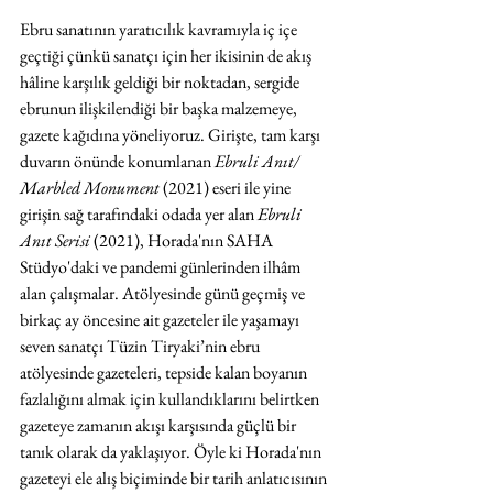
Ebru sanatının yaratıcılık kavramıyla iç içe 
geçtiği çünkü sanatçı için her ikisinin de akış 
hâline karşılık geldiği bir noktadan, sergide 
ebrunun ilişkilendiği bir başka malzemeye, 
gazete kağıdına yöneliyoruz. Girişte, tam karşı 
duvarın önünde konumlanan 
Ebruli Anıt/ 
Marbled Monument 
(2021) eseri ile yine 
girişin sağ tarafındaki odada yer alan 
Ebruli 
Anıt Serisi 
(2021), Horada'nın SAHA 
Stüdyo'daki ve pandemi günlerinden ilhâm 
alan çalışmalar. Atölyesinde günü geçmiş ve 
birkaç ay öncesine ait gazeteler ile yaşamayı 
seven sanatçı Tüzin Tiryaki’nin ebru 
atölyesinde gazeteleri, tepside kalan boyanın 
fazlalığını almak için kullandıklarını belirtken 
gazeteye zamanın akışı karşısında güçlü bir 
tanık olarak da yaklaşıyor. Öyle ki Horada'nın 
gazeteyi ele alış biçiminde bir tarih anlatıcısının 