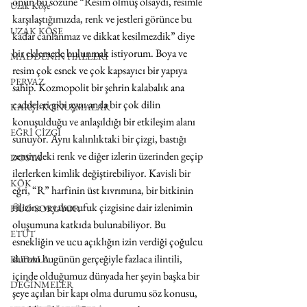
onun bu sözüne “Resim ölmüş olsaydı, resimle 
Uzak Köşe
karşılaştığımızda, renk ve jestleri görünce bu 
UZAK KÖŞE
kadar canlanmaz ve dikkat kesilmezdik” diye 
bir eklemede bulunmak istiyorum. Boya ve 
MADDENİN HALLERİ
resim çok esnek ve çok kapsayıcı bir yapıya 
PERVAZ
sahip. Kozmopolit bir şehrin kalabalık ana 
caddeleri gibi aynı anda bir çok dilin 
KARŞI-KONUŞMALAR
konuşulduğu ve anlaşıldığı bir etkileşim alanı 
EĞRİ ÇİZGİ
sunuyor. Aynı kalınlıktaki bir çizgi, bastığı 
zemindeki renk ve diğer izlerin üzerinden geçip 
DOSYA
ilerlerken kimlik değiştirebiliyor. Kavisli bir 
KÖK
eğri, “R” harfinin üst kıvrımına, bir bitkinin 
filizine veyahut ufuk çizgisine dair izlenimin 
HUO SORUYOR
oluşumuna katkıda bulunabiliyor. Bu 
ETÜT
esnekliğin ve ucu açıklığın izin verdiği çoğulcu 
durum bugünün gerçeğiyle fazlaca ilintili, 
BUDALA
içinde olduğumuz dünyada her şeyin başka bir 
DEĞİNMELER
şeye açılan bir kapı olma durumu söz konusu, 