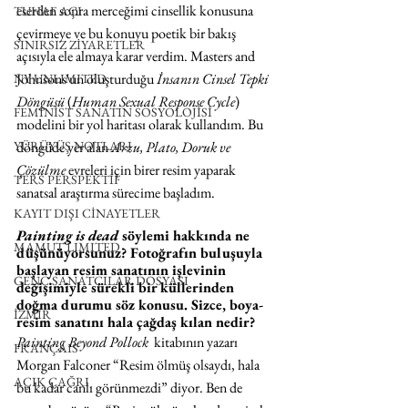
eserden sonra merceğimi cinsellik konusuna 
TUHAF AÇI
çevirmeye ve bu konuyu poetik bir bakış 
SINIRSIZ ZİYARETLER
açısıyla ele almaya karar verdim. Masters and 
Johnsons'un oluşturduğu 
İnsanın Cinsel Tepki 
NY UNLIMITED
Döngüsü
 (
Human Sexual Response Cycle
) 
FEMİNİST SANATIN SOSYOLOJİSİ
modelini bir yol haritası olarak kullandım. Bu 
döngüde yer alan 
Arzu, Plato, Doruk ve 
YÜRÜYÜŞ NOTLARI
Çözülme
 evreleri için birer resim yaparak 
TERS PERSPEKTİF
sanatsal araştırma sürecime başladım.
KAYIT DIŞI CİNAYETLER
Painting is dead
 söylemi hakkında ne 
MAMUT LIMITED
düşünüyorsunuz? Fotoğrafın buluşuyla 
başlayan resim sanatının işlevinin 
GENÇ SANATÇILAR DOSYASI
değişimiyle sürekli bir küllerinden 
doğma durumu söz konusu. Sizce, boya-
İZMİR
resim sanatını hala çağdaş kılan nedir?
Painting Beyond Pollock
  kitabının yazarı 
FRANÇAIS
Morgan Falconer “Resim ölmüş olsaydı, hala 
AÇIK ÇAĞRI
bu kadar canlı görünmezdi” diyor. Ben de 