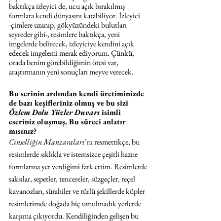
baktıkça izleyici de, ucu açık bırakılmış 
formlara kendi dünyasını katabiliyor. İzleyici 
-çimlere uzanıp, gökyüzündeki bulutları 
seyreder gibi-, resimlere baktıkça, yeni 
imgelerde belirecek, izleyiciye kendini açık 
edecek imgelemi merak ediyorum. Çünkü, 
orada benim görebildiğimin ötesi var, 
araştırmanın yeni sonuçları meyve verecek.
Bu serinin ardından kendi üretiminizde 
de bazı keşifleriniz olmuş ve bu sizi 
Özlem Dolu Yüzler Duvarı
 isimli 
eseriniz oluşmuş. Bu süreci anlatır 
mısınız?
Cinselliğin Manzaraları
’nı resmettikçe, bu 
resimlerde sıklıkla ve istemsizce çeşitli hazne 
formlarına yer verdiğimi fark ettim. Resimlerde 
saksılar, sepetler, tencereler, süzgeçler, reçel 
kavanozları, sürahiler ve türlü şekillerde küpler 
resimlerimde doğada hiç umulmadık yerlerde 
karşıma çıkıyordu. Kendiliğinden gelişen bu 