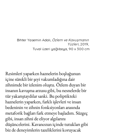
Bihter Yasemin Adalı, 
Özlem ve Kavuşmanın 
Yüzleri
, 2019, 
Tuval üzeri yağlıboya, 90 x 300 cm
Resimleri yaparken haznelerin boşluğunun 
içine sürekli bir şeyi vakumladığına dair 
zihnimde bir izlenim oluştu. Özlem duyan bir 
insanın kavuşma arzusu gibi, bu nesnelerde bir 
tür yakarıştaydılar sanki. Bu poliptikteki 
haznelerin yaparken, farklı işlevleri ve insan 
bedeninin ve zihnin fonksiyonları arasında 
metaforik bağları fark etmeye başladım. Süzgeç 
gibi, insan zihni de eliyor algılarını 
düşüncelerini. Kavanozun içinde tutukları gibi 
biz de deneyimlerin tazeliklerini koruyacak 