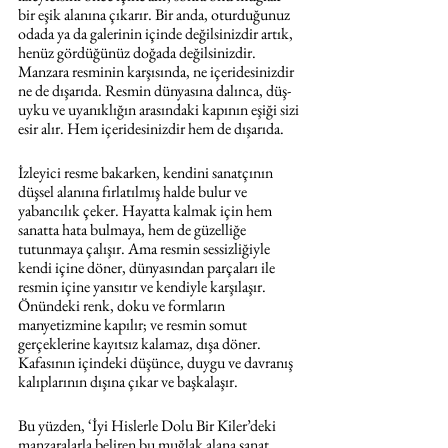
bir eşik alanına çıkarır. Bir anda, oturduğunuz 
odada ya da galerinin içinde değilsinizdir artık, 
henüz gördüğünüz doğada değilsinizdir. 
Manzara resminin karşısında, ne içeridesinizdir 
ne de dışarıda. Resmin dünyasına dalınca, düş-
uyku ve uyanıklığın arasındaki kapının eşiği sizi 
esir alır. Hem içeridesinizdir hem de dışarıda.
İzleyici resme bakarken, kendini sanatçının 
düşsel alanına fırlatılmış halde bulur ve 
yabancılık çeker. Hayatta kalmak için hem 
sanatta hata bulmaya, hem de güzelliğe 
tutunmaya çalışır. Ama resmin sessizliğiyle 
kendi içine döner, dünyasından parçaları ile 
resmin içine yansıtır ve kendiyle karşılaşır. 
Önündeki renk, doku ve formların 
manyetizmine kapılır; ve resmin somut 
gerçeklerine kayıtsız kalamaz, dışa döner. 
Kafasının içindeki düşünce, duygu ve davranış 
kalıplarının dışına çıkar ve başkalaşır.
Bu yüzden, ‘İyi Hislerle Dolu Bir Kiler’deki 
manzaralarla beliren bu muğlak alana sanat 