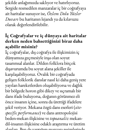
şekilde anlağımızda saklıyor ve hatırlıyoruz. 
Sergide resmedilen manzaralar iç bir coğrafyaya 
ait haritalar sunuyor ise, 
Özlem Dolu Yüzler 
Duvarı
 bu haritanın lejandı ya da kılavuzu 
olarak değerlendirilebilir.
İç Coğrafyalar ve iç dünyaya ait haritalar 
derken neden bahsettiğinizi biraz daha 
açabilir misiniz?
İç coğrafyalar, dış coğrafya ile ilişkimizin iç 
dünyamıza geçmesiyle inşa olan soyut 
tasarımsal alanlar. Dilden folklora birçok 
dışavurumda bu soyut alana şekiller ile 
karşılaşabiliyoruz. Ovalık bir coğrafyada 
gelişen folklorik danslar nasıl ki daha geniş yere 
yayılan hareketlerden oluşabiliyorsa ve dağlık 
bir bölgede horon gibi dikey ve sıçramalı bir 
dans ifade buluyorsa, doğanın görünmez eli 
önce insanın içine, sonra da ürettiği ifadelere 
şekil veriyor. Mekana özgü dans eserleri (
site-
specific performance
) ve dans antropolojisi 
beden-mekan ilişkisine ve 
topoanaliz 
mekan-
dil-insanın ilişkisine odaklı araştırma ve üretim 
alanları. Ben de yaptığım manzara resimlerinde, 