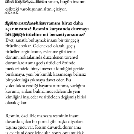
sürekli eşikteyiz. Resim sanatı, bugün insanın 
YERYÜZÜ ÖYKÜLERİ
eşikteki varoluşunun altını çiziyor.
AKSAK
Eşikte varolmak
 kavramını biraz daha 
MANIFESTA 16 RUHR
açar mısınız? Resmin karşısında durmayı 
bir geçiş ritüeline mi benzetiyorsunuz? 
DEUTSCH
Evet, sanatla buluşmak insanı bir tür geçiş 
ritüeline sokar. Geleneksel olarak, geçiş 
ritüelleri erginlenme, evlenme gibi temel 
dönüm noktalarında düzenlenen törensel 
durumlardır ama geçiş ritüelleri özünde 
merkezindeki bireyi mevcut kimliğini geride 
bırakmaya, yeni bir kimlik kazanacağı belirsiz 
bir yolculuğa çıkmaya davet eder. Bu 
yolculukta verdiği hayatta tutunma, varlığını 
koruma, anlam bulma mücadelesinde yeni 
kimliğini inşa eder ve ritüelden değişmiş birisi 
olarak çıkar.
Resmin, özellikle manzara resminin insanı 
duvarda açılan bir portal gibi başka diyarlara 
taşıma gücü var. Resim duvarda durur ama 
izleyicisini önce içine alır, sonra onu muğlak 