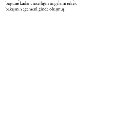
bugüne kadar cinselliğin imgelemi erkek 
bakışının egemenliğinde oluşmuş.