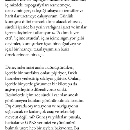
içimizdeki topografyaları resmetmeye, 
deneyimin gerçekleştiği sahaya ait temsiller ve 
haritalar üretmeye çalışıyorum. Günlük 
konuşma dilini mercek altına alacak olursak, 
sürekli içeride bir yerin varlığına işaret ve imalar 
içeren deyimler kullanıyoruz. ‘Aklımda yer 
etti’, ’içime oturdu’, içim içime sığmıyor’ gibi 
deyimler, konuşurken içsel bir coğrafyayı ve 
içsel bir hazneyi tasarlayışımızın bariz 
örneklerinden birkaçı.
Deneyimlerimizi anılara dönüştürürken, 
içeride bir mutfakta onları pişiriyor, farklı 
haznelere yerleştirip saklıyor gibiyiz. Onları, 
içeride bir yerde görünmez bir kilere ya da 
arşive yerleştirip düzenliyoruz sanki. 
Resimlerde içimizde sürekli var olan ancak 
görünmeyen bu alanı görünür kılmak istedim. 
Dış dünyada oryantasyonu ve navigasyonu 
sağlayacak ne kadar çok araç ve teknoloji 
mevcut değil mi? Güneş ve yıldızlar, pusula, 
haritalar ve GPRS yerimizi ve yönümüzü 
bulmak üzere hep bir şeylere bakıyoruz. Bu 