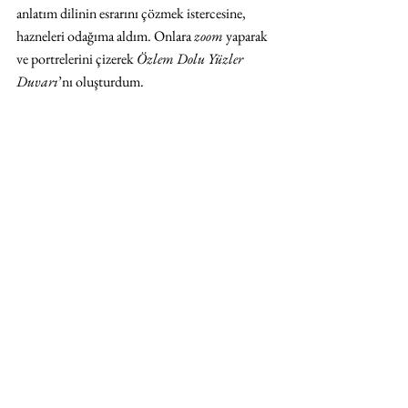
anlatım dilinin esrarını çözmek istercesine, 
hazneleri odağıma aldım. Onlara 
zoom
 yaparak 
ve portrelerini çizerek 
Özlem Dolu Yüzler 
Duvarı
’nı oluşturdum. 