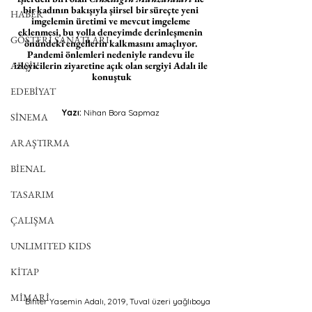
bir kadının bakışıyla şiirsel bir süreçte yeni 
HABER
imgelemin üretimi ve mevcut imgeleme 
eklenmesi, bu yolla deneyimde derinleşmenin 
GÖSTERİ SANATLARI
önündeki engellerin kalkmasını amaçlıyor. 
Pandemi önlemleri nedeniyle randevu ile 
ARŞİV
izleyicilerin ziyaretine açık olan sergiyi Adalı ile 
konuştuk
EDEBİYAT
Yazı: 
Nihan Bora Sapmaz 
SİNEMA
ARAŞTIRMA
BİENAL
TASARIM
ÇALIŞMA
UNLIMITED KIDS
KİTAP
MİMARİ
Bihter Yasemin Adalı, 2019, Tuval üzeri yağlıboya