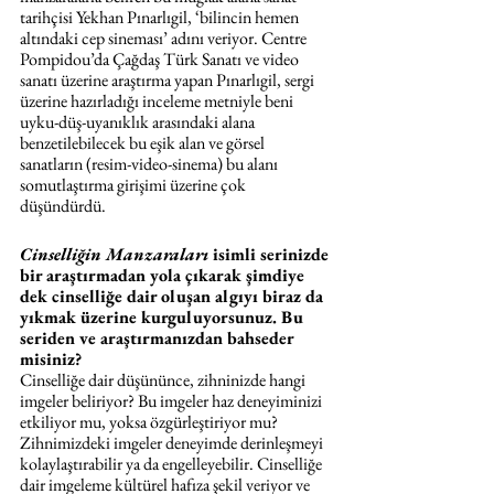
tarihçisi Yekhan Pınarlıgil, ‘bilincin hemen 
altındaki cep sineması’ adını veriyor. Centre 
Pompidou’da Çağdaş Türk Sanatı ve video 
sanatı üzerine araştırma yapan Pınarlıgil, sergi 
üzerine hazırladığı inceleme metniyle beni 
uyku-düş-uyanıklık arasındaki alana 
benzetilebilecek bu eşik alan ve görsel 
sanatların (resim-video-sinema) bu alanı 
somutlaştırma girişimi üzerine çok 
düşündürdü.
Cinselliğin Manzaraları
 isimli serinizde 
bir araştırmadan yola çıkarak şimdiye 
dek cinselliğe dair oluşan algıyı biraz da 
yıkmak üzerine kurguluyorsunuz. Bu 
seriden ve araştırmanızdan bahseder 
misiniz?
Cinselliğe dair düşününce, zihninizde hangi 
imgeler beliriyor? Bu imgeler haz deneyiminizi 
etkiliyor mu, yoksa özgürleştiriyor mu? 
Zihnimizdeki imgeler deneyimde derinleşmeyi 
kolaylaştırabilir ya da engelleyebilir. Cinselliğe 
dair imgeleme kültürel hafıza şekil veriyor ve 