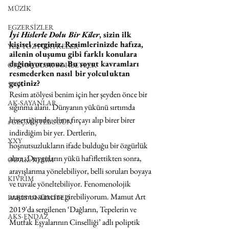
MÜZİK
EGZERSİZLER
İyi Hislerle Dolu Bir Kiler
, sizin ilk 
kişisel serginiz. Resimlerinizde hafıza, 
YEL TOZ PORTRELER
ailenin oluşumu gibi farklı konulara 
değiniyorsunuz. Bu soyut kavramları 
ON SORULUK SOHBETLER
resmederken nasıl bir yolculuktan 
geçtiniz?
500K
Resim atölyesi benim için her şeyden önce bir 
AK-SAYANLAR
sığınma alanı. Dünyanın yükünü sırtımda 
hissettiğimde, elime fırçayı alıp birer birer 
#GEÇMİŞTEBUGÜN
indirdiğim bir yer. Dertlerin, 
XXY
hoşnutsuzlukların ifade bulduğu bir özgürlük 
alanı. Duyguların yükü hafiflettikten sonra, 
ODAK: RESİM
arayışlarıma yönelebiliyor, belli soruları boyaya 
KIVRIM
ve tuvale yöneltebiliyor. Fenomenolojik 
araştırma sürecine girebiliyorum. Mamut Art 
PARIS UNLIMITED
2019'da sergilenen ‘Dağların, Tepelerin ve 
AKS-ENDAZ
Mutfak Eşyalarının Cinselliği’ adlı poliptik 