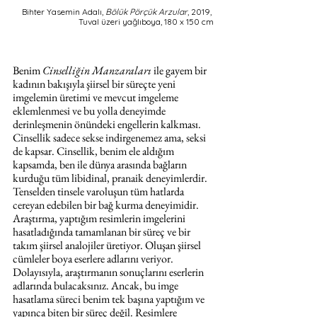
Bihter Yasemin Adalı,
 Bölük Pörçük Arzular
, 2019, 
Tuval üzeri yağlıboya, 180 x 150 cm
Benim 
Cinselliğin Manzaraları
 ile gayem bir 
kadının bakışıyla şiirsel bir süreçte yeni 
imgelemin üretimi ve mevcut imgeleme 
eklemlenmesi ve bu yolla deneyimde 
derinleşmenin önündeki engellerin kalkması. 
Cinsellik sadece sekse indirgenemez ama, seksi 
de kapsar. Cinsellik, benim ele aldığım 
kapsamda, ben ile dünya arasında bağların 
kurduğu tüm libidinal, pranaik deneyimlerdir. 
Tenselden tinsele varoluşun tüm hatlarda 
cereyan edebilen bir bağ kurma deneyimidir. 
Araştırma, yaptığım resimlerin imgelerini 
hasatladığında tamamlanan bir süreç ve bir 
takım şiirsel analojiler üretiyor. Oluşan şiirsel 
cümleler boya eserlere adlarını veriyor. 
Dolayısıyla, araştırmanın sonuçlarını eserlerin 
adlarında bulacaksınız. Ancak, bu imge 
hasatlama süreci benim tek başına yaptığım ve 
yapınca biten bir süreç değil. Resimlere 