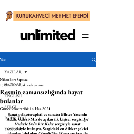
Yazı
YAZILAR
Nihan Bora Sapmaz
YAZILAR
15 Oca 2021
6 dakikada okunur
Resmin zamansızlığında hayat
ENGLISH
bulanlar
SERGİ
Güncelleme tarihi:
14 Haz 2021
Sanat psikoterapisti ve sanatçı Bihter Yasemin 
RÖPORTAJ
Adalı, Galeri/Miz’de açılan ilk kişisel sergisi 
İyi 
Hislerle Dolu Bir Kiler
 sergisiyle sanat 
seyircisiyle buluştu. Sergideki en dikkat çekici 
YORUM
işlerden biri olan 
Cinselliğin Manzaraları
 ile 