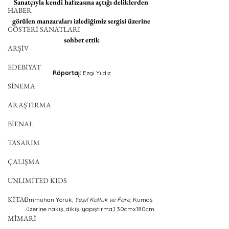
Sanatçıyla kendi hafızasına açtığı deliklerden 
HABER
görülen manzaraları izlediğimiz sergisi üzerine 
GÖSTERİ SANATLARI
sohbet ettik
ARŞİV
EDEBİYAT
Röportaj: 
Ezgi Yıldız
SİNEMA
ARAŞTIRMA
BİENAL
TASARIM
ÇALIŞMA
UNLIMITED KIDS
KİTAP
Ümmühan Yörük, 
Yeşil Koltuk ve Fare, 
Kumaş 
üzerine nakış, dikiş, yapıştırma,1 30cmx180cm
MİMARİ