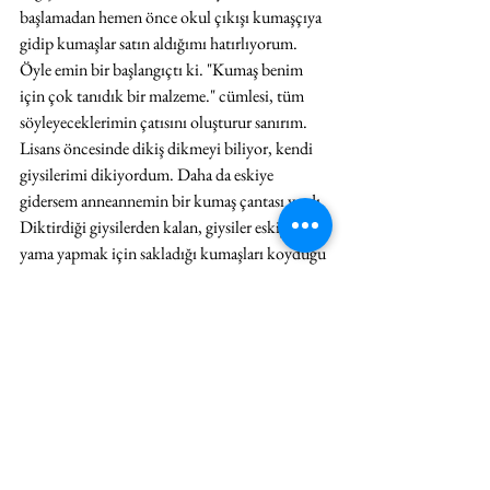
başlamadan hemen önce okul çıkışı kumaşçıya 
gidip kumaşlar satın aldığımı hatırlıyorum. 
Öyle emin bir başlangıçtı ki. "Kumaş benim 
için çok tanıdık bir malzeme." cümlesi, tüm 
söyleyeceklerimin çatısını oluşturur sanırım. 
Lisans öncesinde dikiş dikmeyi biliyor, kendi 
giysilerimi dikiyordum. Daha da eskiye 
gidersem anneannemin bir kumaş çantası vardı. 
Diktirdiği giysilerden kalan, giysiler eskiyince 
yama yapmak için sakladığı kumaşları koyduğu 
büyük bir kumaş çantası. Ona gittiğimiz 
zamanlarda o çantadan çıkardığı rengarenk 
parça kumaşları bahçesinden bulduğu bir ağaç 
dalına sararak bize oyuncak bebekler yapardı. 
Sonrasında ondan öğrendiklerimle yaptığım 
başka kumaş oyuncaklar var. Ya da orta 
okuldaki El Sanatları dersinden söz edebilirim. 
Annemi mutlu etmek için o derste yaptığım 
nakış işinden. O yıllarda taşrada kadınlar bir 