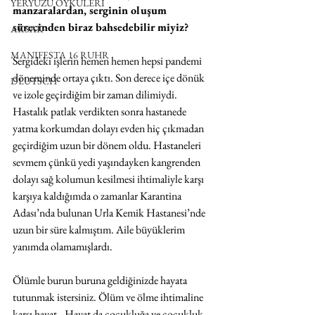
YERYÜZÜ ÖYKÜLERİ
manzaralardan, serginin oluşum 
sürecinden biraz bahsedebilir miyiz?
AKSAK
MANIFESTA 16 RUHR
Sergideki işlerin hemen hemen hepsi pandemi 
döneminde ortaya çıktı. Son derece içe dönük 
DEUTSCH
ve izole geçirdiğim bir zaman dilimiydi. 
Hastalık patlak verdikten sonra hastanede 
yatma korkumdan dolayı evden hiç çıkmadan 
geçirdiğim uzun bir dönem oldu. Hastaneleri 
sevmem çünkü yedi yaşındayken kangrenden 
dolayı sağ kolumun kesilmesi ihtimaliyle karşı 
karşıya kaldığımda o zamanlar Karantina 
Adası’nda bulunan Urla Kemik Hastanesi’nde 
uzun bir süre kalmıştım. Aile büyüklerim 
yanımda olamamışlardı.
Ölümle burun buruna geldiğinizde hayata 
tutunmak istersiniz. Ölüm ve ölme ihtimaline 
karşı hayat.. Hayat da çocukluğa ve çocukluk 