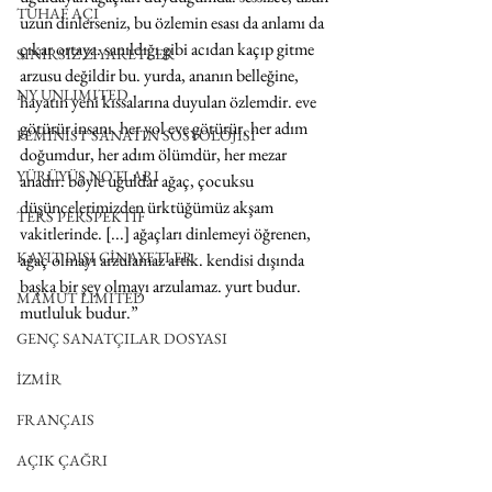
TUHAF AÇI
uzun dinlerseniz, bu özlemin esası da anlamı da 
çıkar ortaya. sanıldığı gibi acıdan kaçıp gitme 
SINIRSIZ ZİYARETLER
arzusu değildir bu. yurda, ananın belleğine, 
NY UNLIMITED
hayatın yeni kıssalarına duyulan özlemdir. eve 
götürür insanı. her yol eve götürür, her adım 
FEMİNİST SANATIN SOSYOLOJİSİ
doğumdur, her adım ölümdür, her mezar 
YÜRÜYÜŞ NOTLARI
anadır. böyle uğuldar ağaç, çocuksu 
düşüncelerimizden ürktüğümüz akşam 
TERS PERSPEKTİF
vakitlerinde. [...] ağaçları dinlemeyi öğrenen, 
KAYIT DIŞI CİNAYETLER
ağaç olmayı arzulamaz artık. kendisi dışında 
başka bir şey olmayı arzulamaz. yurt budur. 
MAMUT LIMITED
mutluluk budur.”
GENÇ SANATÇILAR DOSYASI
İZMİR
FRANÇAIS
AÇIK ÇAĞRI