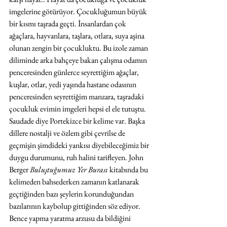
imgelerine götürüyor. Çocukluğumun büyük 
bir kısmı taşrada geçti. İnsanlardan çok 
ağaçlara, hayvanlara, taşlara, otlara, suya aşina 
olunan zengin bir çocukluktu. Bu izole zaman 
diliminde arka bahçeye bakan çalışma odamın 
penceresinden günlerce seyrettiğim ağaçlar, 
kuşlar, otlar, yedi yaşında hastane odasının 
penceresinden seyrettiğim manzara, taşradaki 
çocukluk evimin imgeleri hepsi el ele tutuştu. 
Saudade diye Portekizce bir kelime var. Başka 
dillere nostalji ve özlem gibi çevrilse de 
geçmişin şimdideki yankısı diyebileceğimiz bir 
duygu durumunu, ruh halini tarifleyen. John 
Berger 
Buluştuğumuz Yer Burası
 kitabında bu 
kelimeden bahsederken zamanın katlanarak 
geçtiğinden bazı şeylerin korunduğundan 
bazılarının kaybolup gittiğinden söz ediyor. 
Bence yapma yaratma arzusu da bildiğini 