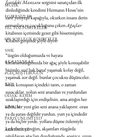
İçerideki Manzara 
sergisini sanatçıdan ilk 
MÜZİK
dinlediğimde kendimi Hermann Hesse’nin 
EGZERSİZLER
zarif yemyeşil kapağıyla, okurken insanı derin 
ormanlara ve çocukluğuna çeken 
Ağaçlar
YEL TOZ PORTRELER
kitabının içerisinde gezer gibi hissetmiştim. 
ON SORULUK SOHBETLER
Kitabın girişinde şöyle diyor: 
500K
“üzgün olduğumuzda ve hayata 
AK-SAYANLAR
katlanamadığımızda bir ağaç şöyle konuşabilir 
bizimle: sus! bak bana! yaşamak kolay değil, 
#GEÇMİŞTEBUGÜN
yaşamak zor değil. bunlar çocuksu düşünceler. 
XXY
bırak konuşsun içindeki tanrı, o zaman 
susacaklar. yolun seni anandan ve yurdundan 
ODAK: RESİM
uzaklaştırdığı için endişelisin. ama attığın her 
adım, her yeni gün seni anana yaklaştırır. orası 
KIVRIM
ya da şurası değildir yurdun. yurt ya içindedir 
PARIS UNLIMITED
ya da hiçbir yerde. yollara düşme özlemiyle 
kederlenir yüreğim, akşamları rüzgârda 
AKS-ENDAZ
uğuldayan ağaçları duyduğumda. sessizce, uzun 