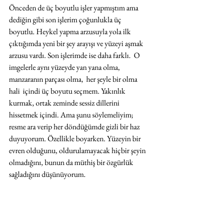
Önceden de üç boyutlu işler yapmıştım ama 
dediğin gibi son işlerim çoğunlukla üç 
boyutlu. Heykel yapma arzusuyla yola ilk 
çıktığımda yeni bir şey arayışı ve yüzeyi aşmak 
arzusu vardı. Son işlerimde ise daha farklı.  O 
imgelerle aynı yüzeyde yan yana olma,  
manzaranın parçası olma,  her şeyle bir olma 
hali  içindi üç boyutu seçmem. Yakınlık 
kurmak, ortak zeminde sessiz dillerini 
hissetmek içindi. Ama şunu söylemeliyim; 
resme ara verip her döndüğümde gizli bir haz 
duyuyorum. Özellikle boyarken. Yüzeyin bir 
evren olduğunu, oldurulamayacak hiçbir şeyin 
olmadığını, bunun da müthiş bir özgürlük 
sağladığını düşünüyorum.