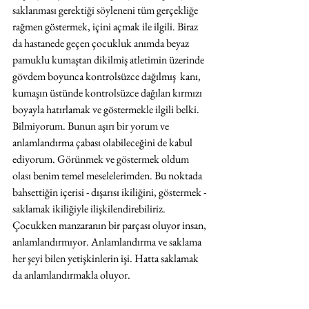
saklanması gerektiği söyleneni tüm gerçekliğe 
rağmen göstermek, içini açmak ile ilgili. Biraz 
da hastanede geçen çocukluk anımda beyaz 
pamuklu kumaştan dikilmiş atletimin üzerinde 
gövdem boyunca kontrolsüzce dağılmış  kanı, 
kumaşın üstünde kontrolsüzce dağılan kırmızı 
boyayla hatırlamak ve göstermekle ilgili belki. 
Bilmiyorum. Bunun aşırı bir yorum ve 
anlamlandırma çabası olabileceğini de kabul 
ediyorum. Görünmek ve göstermek oldum 
olası benim temel meselelerimden. Bu noktada 
bahsettiğin içerisi - dışarısı ikiliğini, göstermek - 
saklamak ikiliğiyle ilişkilendirebiliriz. 
Çocukken manzaranın bir parçası oluyor insan, 
anlamlandırmıyor. Anlamlandırma ve saklama 
her şeyi bilen yetişkinlerin işi. Hatta saklamak 
da anlamlandırmakla oluyor.