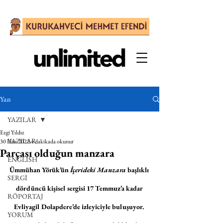
Yazı
YAZILAR
Ezgi Yıldız
YAZILAR
30 Haz 2022
4 dakikada okunur
Parçası olduğun manzara
ENGLISH
Ümmühan Yörük’ün 
İçerideki Manzara
 başlıklı 
SERGİ
dördüncü kişisel sergisi 17 Temmuz’a kadar 
RÖPORTAJ
Evliyagil Dolapdere’de izleyiciyle buluşuyor. 
YORUM