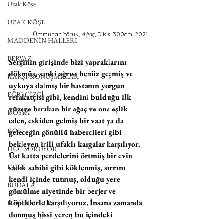
Uzak Köşe
UZAK KÖŞE
Ümmühan Yörük
, Ağaç, 
Dikiş, 300cm, 2021
MADDENİN HALLERİ
PERVAZ
Serginin girişinde bizi yapraklarını 
dökmüş, sanki ağrısı henüz geçmiş ve 
KARŞI-KONUŞMALAR
uykuya dalmış bir hastanın yorgun 
EĞRİ ÇİZGİ
refakatçisi gibi, kendini bulduğu ilk 
yüzeye bırakan bir ağaç ve ona eşlik 
DOSYA
eden, eskiden gelmiş bir vaat ya da 
KÖK
geleceğin gönüllü habercileri gibi 
bekleyen irili ufaklı kargalar karşılıyor. 
HUO SORUYOR
Üst katta perdelerini örtmüş bir evin 
ETÜT
sadık sahibi gibi köklenmiş, sırrını 
kendi içinde tutmuş, olduğu yere 
BUDALA
gömülme niyetinde bir berjer ve 
köpeklerle karşılıyoruz. İnsana zamanda 
DEĞİNMELER
donmuş hissi veren bu içindeki 