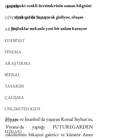
geçmişteki renkli üretimlerinin zaman bilgisini 
HABER
siyah-gri ile boyayarak gizliyor, oluşan 
GÖSTERİ SANATLARI
boşluklar mekanla yeni bir anlam kuruyor
ARŞİV
EDEBİYAT
SİNEMA
ARAŞTIRMA
BİENAL
TASARIM
ÇALIŞMA
UNLIMITED KIDS
Viyana ve İstanbul'da yaşayan Kemal Seyhan'ın, 
KİTAP
Viyana'da yaptığı FUTUREGARDEN 
MİMARİ
eskizlerinin hikayesi galerici ve küratör Amer 