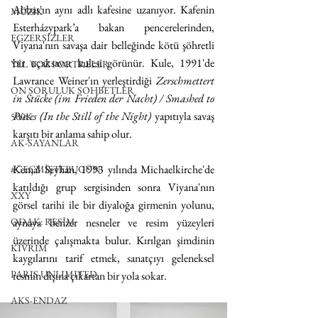
Abbas'ın aynı adlı kafesine uzanıyor. Kafenin 
MÜZİK
Esterházypark’a bakan pencerelerinden, 
EGZERSİZLER
Viyana'nın savaşa dair belleğinde kötü şöhretli 
bir uçaksavar kulesi görünür. Kule, 1991'de 
YEL TOZ PORTRELER
Lawrance Weiner'ın yerleştirdiği 
Zerschmettert 
ON SORULUK SOHBETLER
in Stücke (im Frieden der Nacht) / Smashed to 
Pieces (In the Still of the Night)
 yapıtıyla savaş 
500K
karşıtı bir anlama sahip olur. 
AK-SAYANLAR
Kemal Seyhan, 1993 yılında Michaelkirche'de 
#GEÇMİŞTEBUGÜN
katıldığı grup sergisinden sonra Viyana'nın 
XXY
görsel tarihi ile bir diyaloğa girmenin yolunu, 
ODAK: RESİM
aynaya benzer nesneler ve resim yüzeyleri 
üzerinde çalışmakta bulur. Kırılgan şimdinin 
KIVRIM
kaygılarını tarif etmek, sanatçıyı geleneksel 
PARIS UNLIMITED
resmin dışına çıkartan bir yola sokar. 
AKS-ENDAZ