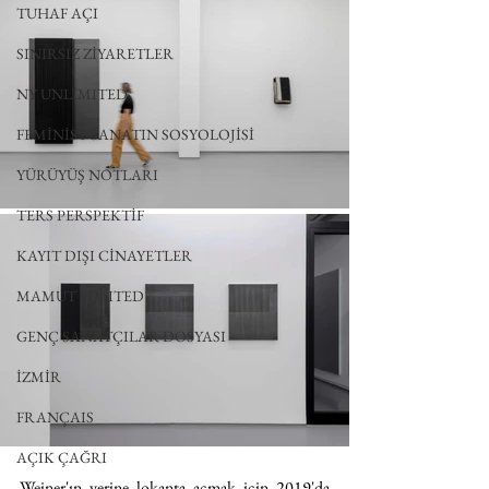
TUHAF AÇI
SINIRSIZ ZİYARETLER
NY UNLIMITED
FEMİNİST SANATIN SOSYOLOJİSİ
YÜRÜYÜŞ NOTLARI
TERS PERSPEKTİF
KAYIT DIŞI CİNAYETLER
MAMUT LIMITED
GENÇ SANATÇILAR DOSYASI
İZMİR
FRANÇAIS
AÇIK ÇAĞRI
Weiner'ın yerine lokanta açmak için 2019'da 