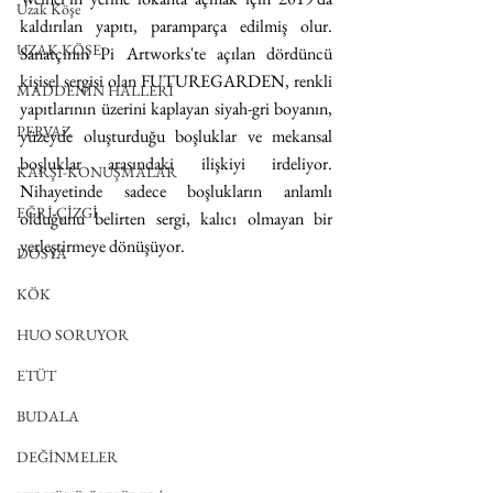
Uzak Köşe
kaldırılan yapıtı, paramparça edilmiş olur. 
UZAK KÖŞE
Sanatçının Pi Artworks'te açılan dördüncü 
kişisel sergisi olan FUTUREGARDEN, renkli 
MADDENİN HALLERİ
yapıtlarının üzerini kaplayan siyah-gri boyanın, 
PERVAZ
yüzeyde oluşturduğu boşluklar ve mekansal 
boşluklar arasındaki ilişkiyi irdeliyor. 
KARŞI-KONUŞMALAR
Nihayetinde sadece boşlukların anlamlı 
EĞRİ ÇİZGİ
olduğunu belirten sergi, kalıcı olmayan bir 
yerleştirmeye dönüşüyor. 
DOSYA
KÖK
HUO SORUYOR
ETÜT
BUDALA
DEĞİNMELER