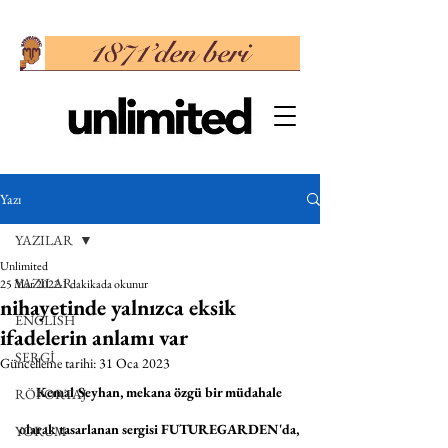
Yazı
YAZILAR
Unlimited
YAZILAR
25 Mar 2022
1 dakikada okunur
nihayetinde yalnızca eksik
ENGLISH
ifadelerin anlamı var
SERGİ
Güncelleme tarihi:
31 Oca 2023
Kemal Seyhan, mekana özgü bir müdahale 
RÖPORTAJ
olarak tasarlanan sergisi FUTUREGARDEN'da, 
YORUM