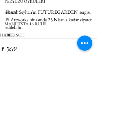
YERYÜZÜ ÖYKÜLERİ
Kemal Seyhan'ın FUTUREGARDEN sergisi, 
AKSAK
Pi Artworks binasında 23 Nisan'a kadar ziyaret 
MANIFESTA 16 RUHR
edilebilir. 
DEUTSCH
HABER
Hepsini Gör
İlgili Yazılar