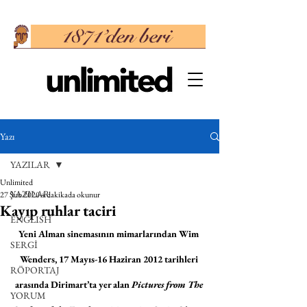
Yazı
YAZILAR
Unlimited
YAZILAR
27 Şub 2020
4 dakikada okunur
Kayıp ruhlar taciri
ENGLISH
Yeni Alman sinemasının mimarlarından Wim 
SERGİ
Wenders, 17 Mayıs-16 Haziran 2012 tarihleri 
RÖPORTAJ
arasında Dirimart’ta yer alan
 Pictures from The 
YORUM