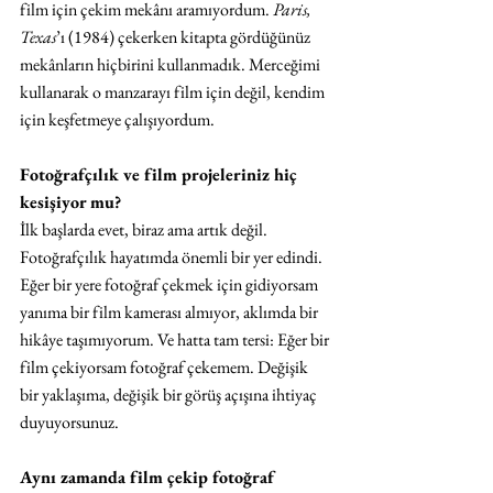
film için çekim mekânı aramıyordum. 
Paris, 
Texas
’ı (1984) çekerken kitapta gördüğünüz 
mekânların hiçbirini kullanmadık. Merceğimi 
kullanarak o manzarayı film için değil, kendim 
için keşfetmeye çalışıyordum.
Fotoğrafçılık ve film projeleriniz hiç 
kesişiyor mu?
İlk başlarda evet, biraz ama artık değil. 
Fotoğrafçılık hayatımda önemli bir yer edindi. 
Eğer bir yere fotoğraf çekmek için gidiyorsam 
yanıma bir film kamerası almıyor, aklımda bir 
hikâye taşımıyorum. Ve hatta tam tersi: Eğer bir 
film çekiyorsam fotoğraf çekemem. Değişik 
bir yaklaşıma, değişik bir görüş açışına ihtiyaç 
duyuyorsunuz.
Aynı zamanda film çekip fotoğraf 