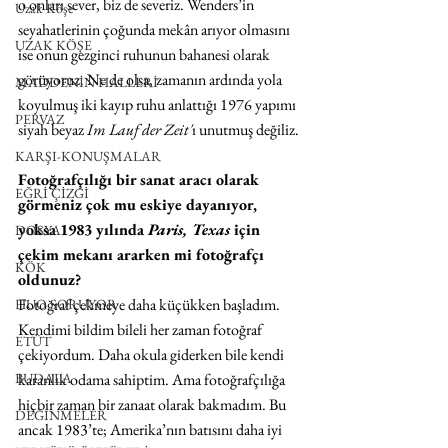
o onları sever, biz de severiz. Wenders’in 
Uzak Köşe
seyahatlerinin çoğunda mekân arıyor olmasını 
UZAK KÖŞE
ise onun gezginci ruhunun bahanesi olarak 
görüyoruz. Ne de olsa, zamanın ardında yola 
MADDENİN HALLERİ
koyulmuş iki kayıp ruhu anlattığı 1976 yapımı 
PERVAZ
siyah beyaz 
Im Lauf der Zeit'
ı unutmuş değiliz.
KARŞI-KONUŞMALAR
Fotoğrafçılığı bir sanat aracı olarak 
EĞRİ ÇİZGİ
görmeniz çok mu eskiye dayanıyor, 
yoksa 1983 yılında 
Paris, Texas
 için 
DOSYA
çekim mekanı ararken mi fotoğrafçı 
KÖK
oldunuz?
Fotoğraf çekmeye daha küçükken başladım. 
HUO SORUYOR
Kendimi bildim bileli her zaman fotoğraf 
ETÜT
çekiyordum. Daha okula giderken bile kendi 
karanlık odama sahiptim. Ama fotoğrafçılığa 
BUDALA
hiçbir zaman bir zanaat olarak bakmadım. Bu 
DEĞİNMELER
ancak 1983’te; Amerika’nın batısını daha iyi 