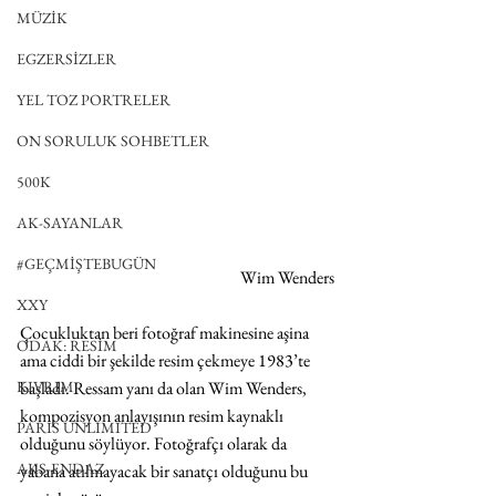
MÜZİK
EGZERSİZLER
YEL TOZ PORTRELER
ON SORULUK SOHBETLER
500K
AK-SAYANLAR
#GEÇMİŞTEBUGÜN
Wim Wenders
XXY
Çocukluktan beri fotoğraf makinesine aşina 
ODAK: RESİM
ama ciddi bir şekilde resim çekmeye 1983’te 
başladı. Ressam yanı da olan Wim Wenders, 
KIVRIM
kompozisyon anlayışının resim kaynaklı 
PARIS UNLIMITED
olduğunu söylüyor. Fotoğrafçı olarak da 
AKS-ENDAZ
yabana atılmayacak bir sanatçı olduğunu bu 