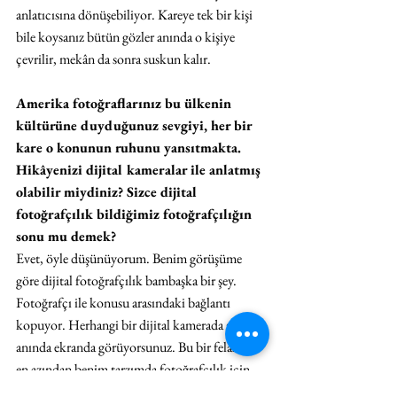
anlatıcısına dönüşebiliyor. Kareye tek bir kişi 
bile koysanız bütün gözler anında o kişiye 
çevrilir, mekân da sonra suskun kalır.
Amerika fotoğraflarınız bu ülkenin 
kültürüne duyduğunuz sevgiyi, her bir 
kare o konunun ruhunu yansıtmakta. 
Hikâyenizi dijital kameralar ile anlatmış 
olabilir miydiniz? Sizce dijital 
fotoğrafçılık bildiğimiz fotoğrafçılığın 
sonu mu demek? 
Evet, öyle düşünüyorum. Benim görüşüme 
göre dijital fotoğrafçılık bambaşka bir şey. 
Fotoğrafçı ile konusu arasındaki bağlantı 
kopuyor. Herhangi bir dijital kamerada sonucu 
anında ekranda görüyorsunuz. Bu bir felaket, 
en azından benim tarzımda fotoğrafçılık için. 
Eğer sonuçları hemen görebiliyorsam bu 