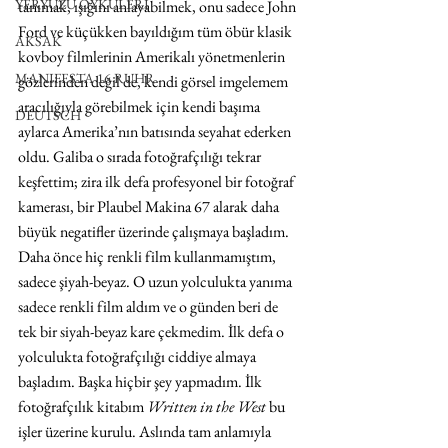
YERYÜZÜ ÖYKÜLERİ
tanımak, ışığını anlayabilmek, onu sadece John 
Ford ve küçükken bayıldığım tüm öbür klasik 
AKSAK
kovboy filmlerinin Amerikalı yönetmenlerin 
MANIFESTA 16 RUHR
gözlerinden değil de, kendi görsel imgelemem 
aracılığıyla görebilmek için kendi başıma 
DEUTSCH
aylarca Amerika’nın batısında seyahat ederken 
oldu. Galiba o sırada fotoğrafçılığı tekrar 
keşfettim; zira ilk defa profesyonel bir fotoğraf 
kamerası, bir Plaubel Makina 67 alarak daha 
büyük negatifler üzerinde çalışmaya başladım. 
Daha önce hiç renkli film kullanmamıştım, 
sadece şiyah-beyaz. O uzun yolculukta yanıma 
sadece renkli film aldım ve o günden beri de 
tek bir siyah-beyaz kare çekmedim. İlk defa o 
yolculukta fotoğrafçılığı ciddiye almaya 
başladım. Başka hiçbir şey yapmadım. İlk 
fotoğrafçılık kitabım 
Written in the West
 bu 
işler üzerine kurulu. Aslında tam anlamıyla 