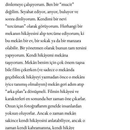
dinlemeye çalışıyorum. Ben bir “mucit” 
değilim. Seyahat ediyor, arıyor, buluyor ve 
sonra dinliyorum. Kendimi bir nevi 
“tercüman” olarak görüyorum. Herhangi bir 
mekanın hikâyesini alıp tercüme ediyorum; ki 
bu mekân bir ev, bir sokak ya da bir manzara 
olabilir. Bir yönetmen olarak bunun tam tersini 
yapıyorum. Kendi hikâyemi mekâna 
taşıyorum. Mekân benim için çok önem taşısa 
bile film çekerken (ve sadece o mekânda 
geçebilecek hikâyeyi yazmadan önce o mekânı 
iyice tanımış olmalıyım) mekân geri adım atıp 
“arka plan”a dönüşmeli. Filmin hikâyesi ve 
karakterleri en sonunda her zaman öne çıkarlar. 
Onun için fotoğraflarım genelde insanlardan 
yoksun oluyorlar. Ancak o zaman mekân 
sakince kendi hikâyesini anlatabiliyor, ancak o 
zaman kendi kahramanına, kendi hikâye 