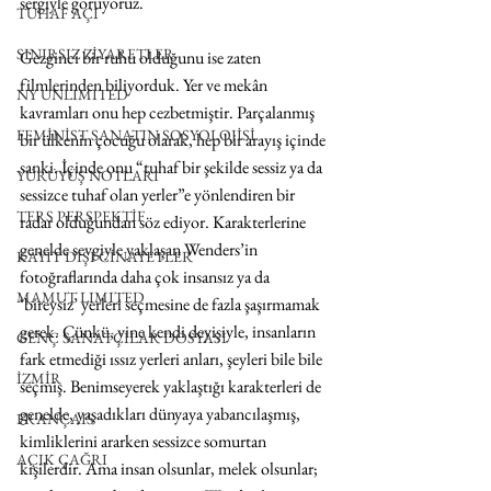
sergiyle görüyoruz.
TUHAF AÇI
SINIRSIZ ZİYARETLER
Gezginci bir ruhu olduğunu ise zaten 
filmlerinden biliyorduk. Yer ve mekân 
NY UNLIMITED
kavramları onu hep cezbetmiştir. Parçalanmış 
FEMİNİST SANATIN SOSYOLOJİSİ
bir ülkenin çocuğu olarak, hep bir arayış içinde 
sanki. İçinde onu “tuhaf bir şekilde sessiz ya da 
YÜRÜYÜŞ NOTLARI
sessizce tuhaf olan yerler”e yönlendiren bir 
TERS PERSPEKTİF
radar olduğundan söz ediyor. Karakterlerine 
genelde sevgiyle yaklaşan Wenders’in 
KAYIT DIŞI CİNAYETLER
fotoğraflarında daha çok insansız ya da 
MAMUT LIMITED
‘bireysiz’ yerleri seçmesine de fazla şaşırmamak 
gerek. Çünkü, yine kendi deyişiyle, insanların 
GENÇ SANATÇILAR DOSYASI
fark etmediği ıssız yerleri anları, şeyleri bile bile 
İZMİR
seçmiş. Benimseyerek yaklaştığı karakterleri de 
genelde, yaşadıkları dünyaya yabancılaşmış, 
FRANÇAIS
kimliklerini ararken sessizce somurtan 
AÇIK ÇAĞRI
kişilerdir. Ama insan olsunlar, melek olsunlar; 