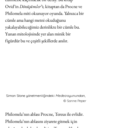
Ovid’in 
Dönüşümler
’i; kitaptan da Procne ve 
Philomela miti okunuyor oyunda. Yalnızca bir 
cümle ama hangi metni okuduğunu 
yakalayabileceğimiz derinlikte bir cümle bu. 
Yunan mitolojisinde yer alan minik bir 
figürdür bu ve çeşitli şekillerde anılır.
Simon Stone yönetmenliğindeki 
Medea 
oyunundan, 
© Sanne Peper
Philomela’nın ablası Procne, Tereus ile evlidir. 
Philomela’nın ablasını ziyarete gitmek için 