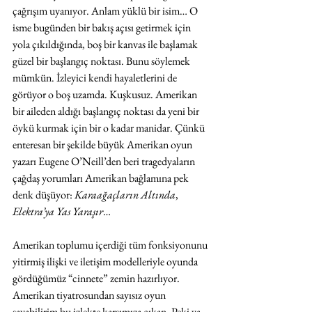
çağrışım uyanıyor. Anlam yüklü bir isim… O 
isme bugünden bir bakış açısı getirmek için 
yola çıkıldığında, boş bir kanvas ile başlamak 
güzel bir başlangıç noktası. Bunu söylemek 
mümkün. İzleyici kendi hayaletlerini de 
görüyor o boş uzamda. Kuşkusuz. Amerikan 
bir aileden aldığı başlangıç noktası da yeni bir 
öykü kurmak için bir o kadar manidar. Çünkü 
enteresan bir şekilde büyük Amerikan oyun 
yazarı Eugene O’Neill’den beri tragedyaların 
çağdaş yorumları Amerikan bağlamına pek 
denk düşüyor: 
Karaağaçların Altında
, 
Elektra’ya Yas Yaraşır
…
Amerikan toplumu içerdiği tüm fonksiyonunu 
yitirmiş ilişki ve iletişim modelleriyle oyunda 
gördüğümüz “cinnete” zemin hazırlıyor. 
Amerikan tiyatrosundan sayısız oyun 
sayabilirim bu izlekte karşımıza çıkan. Peki ya 