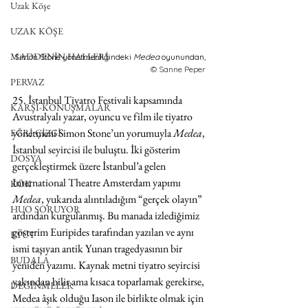
Uzak Köşe
UZAK KÖŞE
MADDENİN HALLERİ
Simon Stone yönetmenliğindeki 
Medea 
oyunundan, 
© Sanne Peper
PERVAZ
25. İstanbul Tiyatro Festivali kapsamında 
KARŞI-KONUŞMALAR
Avustralyalı yazar, oyuncu ve film ile tiyatro 
yönetmeni Simon Stone’un yorumuyla 
Medea
, 
EĞRİ ÇİZGİ
İstanbul seyircisi ile buluştu. İki gösterim 
DOSYA
gerçekleştirmek üzere İstanbul’a gelen 
International Theatre Amsterdam yapımı 
KÖK
Medea
, yukarıda alıntıladığım “gerçek olayın” 
HUO SORUYOR
ardından kurgulanmış. Bu manada izlediğimiz 
gösterim Euripides tarafından yazılan ve aynı 
ETÜT
ismi taşıyan antik Yunan tragedyasının bir 
BUDALA
yeniden yazımı. Kaynak metni tiyatro seyircisi 
yakından bilir ama kısaca toparlamak gerekirse, 
DEĞİNMELER
Medea âşık olduğu Iason ile birlikte olmak için 