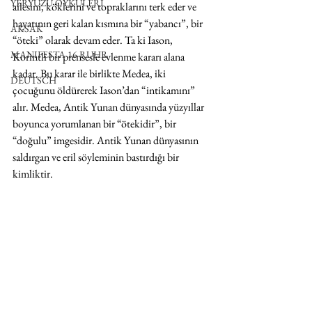
YERYÜZÜ ÖYKÜLERİ
ailesini, köklerini ve topraklarını terk eder ve 
hayatının geri kalan kısmına bir “yabancı”, bir 
AKSAK
“öteki” olarak devam eder. Ta ki Iason, 
MANIFESTA 16 RUHR
Korintli bir prensesle evlenme kararı alana 
kadar. Bu karar ile birlikte Medea, iki 
DEUTSCH
çocuğunu öldürerek Iason’dan “intikamını” 
alır. Medea, Antik Yunan dünyasında yüzyıllar 
boyunca yorumlanan bir “ötekidir”, bir 
“doğulu” imgesidir. Antik Yunan dünyasının 
saldırgan ve eril söyleminin bastırdığı bir 
kimliktir. 