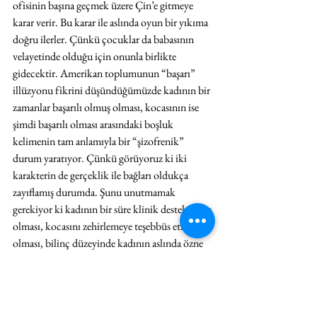
ofisinin başına geçmek üzere Çin’e gitmeye 
karar verir. Bu karar ile aslında oyun bir yıkıma 
doğru ilerler. Çünkü çocuklar da babasının 
velayetinde olduğu için onunla birlikte 
gidecektir. Amerikan toplumunun “başarı” 
illüzyonu fikrini düşündüğümüzde kadının bir 
zamanlar başarılı olmuş olması, kocasının ise 
şimdi başarılı olması arasındaki boşluk 
kelimenin tam anlamıyla bir “şizofrenik” 
durum yaratıyor. Çünkü görüyoruz ki iki 
karakterin de gerçeklik ile bağları oldukça 
zayıflamış durumda. Şunu unutmamak 
gerekiyor ki kadının bir süre klinik destek almış 
olması, kocasını zehirlemeye teşebbüs etmiş 
olması, bilinç düzeyinde kadının aslında özne 
ya da benlik boyutunda çatlaklarla dolu 
olduğunu gösteriyor. Bu da aslında yola çıkılan 
Medea
 kaynağını yorumlamamız anlamında işi 
karmaşıklaştırıyor. Bu noktada sanırım artık 