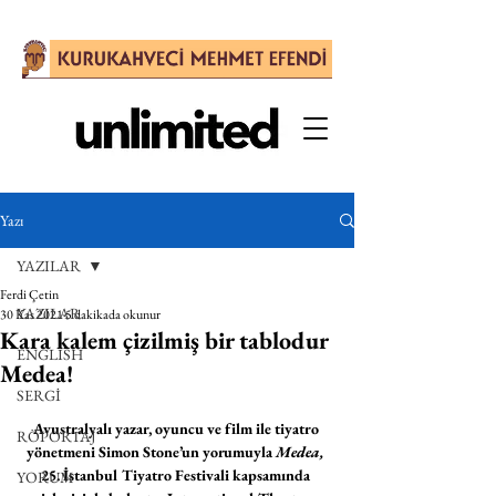
Yazı
YAZILAR
Ferdi Çetin
YAZILAR
30 Kas 2021
5 dakikada okunur
Kara kalem çizilmiş bir tablodur
ENGLISH
Medea!
SERGİ
Avustralyalı yazar, oyuncu ve film ile tiyatro 
RÖPORTAJ
yönetmeni Simon Stone’un yorumuyla 
Medea, 
25. İstanbul Tiyatro Festivali kapsamında 
YORUM