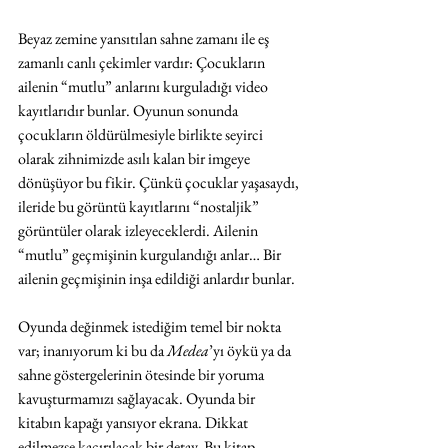
Beyaz zemine yansıtılan sahne zamanı ile eş 
zamanlı canlı çekimler vardır: Çocukların 
ailenin “mutlu” anlarını kurguladığı video 
kayıtlarıdır bunlar. Oyunun sonunda 
çocukların öldürülmesiyle birlikte seyirci 
olarak zihnimizde asılı kalan bir imgeye 
dönüşüyor bu fikir. Çünkü çocuklar yaşasaydı, 
ileride bu görüntü kayıtlarını “nostaljik” 
görüntüler olarak izleyeceklerdi. Ailenin 
“mutlu” geçmişinin kurgulandığı anlar… Bir 
ailenin geçmişinin inşa edildiği anlardır bunlar. 
Oyunda değinmek istediğim temel bir nokta 
var; inanıyorum ki bu da 
Medea
’yı öykü ya da 
sahne göstergelerinin ötesinde bir yoruma 
kavuşturmamızı sağlayacak. Oyunda bir 
kitabın kapağı yansıyor ekrana. Dikkat 
edilmezse kaçırılacak bir detay. Bu kitap 