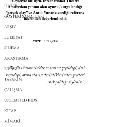
izleyiciyle buluştu. International Theatre 
HABER
Amsterdam yapımı olan oyunu, kurgulandığı 
“gerçek olay” ve Antik Yunan’a verdiği referans 
GÖSTERİ SANATLARI
üzerinden değerlendirdik
ARŞİV
EDEBİYAT
Yazı: 
Ferdi Çetin
SİNEMA
ARAŞTIRMA
"Tarih Philomela’dır ve ırzına geçildiği, dili 
BİENAL
kesildiği, ormanların derinliklerinden geceleri 
TASARIM
ıslık çaldığı söylenir." 
¹
ÇALIŞMA
UNLIMITED KIDS
KİTAP
MİMARİ