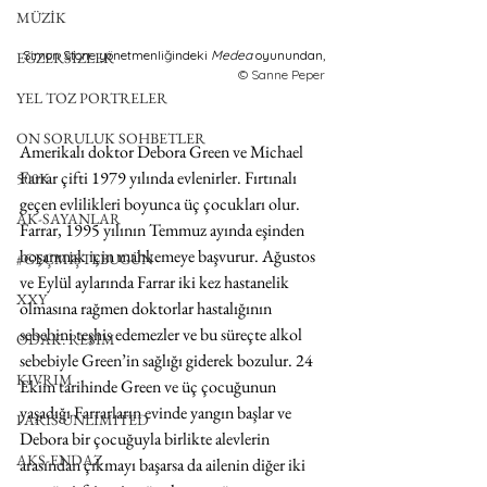
MÜZİK
Simon Stone yönetmenliğindeki 
Medea 
oyunundan, 
EGZERSİZLER
© Sanne Peper
YEL TOZ PORTRELER
ON SORULUK SOHBETLER
Amerikalı doktor Debora Green ve Michael 
Farrar çifti 1979 yılında evlenirler. Fırtınalı 
500K
geçen evlilikleri boyunca üç çocukları olur. 
AK-SAYANLAR
Farrar, 1995 yılının Temmuz ayında eşinden 
boşanmak için mahkemeye başvurur. Ağustos 
#GEÇMİŞTEBUGÜN
ve Eylül aylarında Farrar iki kez hastanelik 
XXY
olmasına rağmen doktorlar hastalığının 
sebebini teşhis edemezler ve bu süreçte alkol 
ODAK: RESİM
sebebiyle Green’in sağlığı giderek bozulur. 24 
KIVRIM
Ekim tarihinde Green ve üç çocuğunun 
yaşadığı Farrarların evinde yangın başlar ve 
PARIS UNLIMITED
Debora bir çocuğuyla birlikte alevlerin 
AKS-ENDAZ
arasından çıkmayı başarsa da ailenin diğer iki 