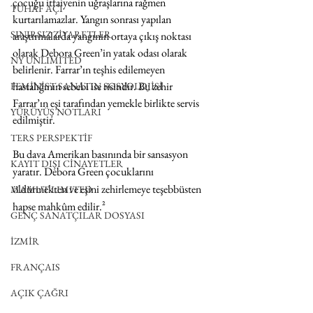
çocuğu itfaiyenin uğraşlarına rağmen 
TUHAF AÇI
kurtarılamazlar. Yangın sonrası yapılan 
SINIRSIZ ZİYARETLER
araştırmalarda yangının ortaya çıkış noktası 
olarak Debora Green’in yatak odası olarak 
NY UNLIMITED
belirlenir. Farrar’ın teşhis edilemeyen 
hastalığının sebebi ise risindir. Bu zehir 
FEMİNİST SANATIN SOSYOLOJİSİ
Farrar’ın eşi tarafından yemekle birlikte servis 
YÜRÜYÜŞ NOTLARI
edilmiştir. 
TERS PERSPEKTİF
Bu dava Amerikan basınında bir sansasyon 
KAYIT DIŞI CİNAYETLER
yaratır. Debora Green çocuklarını 
öldürmekten ve eşini zehirlemeye teşebbüsten 
MAMUT LIMITED
hapse mahkûm edilir.²
GENÇ SANATÇILAR DOSYASI
İZMİR
FRANÇAIS
AÇIK ÇAĞRI