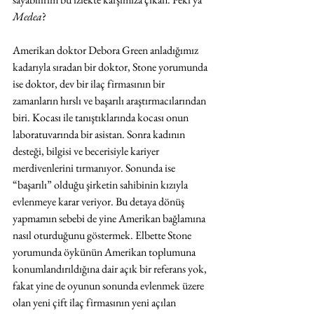
Medea
? 
Amerikan doktor Debora Green anladığımız 
kadarıyla sıradan bir doktor, Stone yorumunda 
ise doktor, dev bir ilaç firmasının bir 
zamanların hırslı ve başarılı araştırmacılarından 
biri. Kocası ile tanıştıklarında kocası onun 
laboratuvarında bir asistan. Sonra kadının 
desteği, bilgisi ve becerisiyle kariyer 
merdivenlerini tırmanıyor. Sonunda ise 
“başarılı” olduğu şirketin sahibinin kızıyla 
evlenmeye karar veriyor. Bu detaya dönüş 
yapmamın sebebi de yine Amerikan bağlamına 
nasıl oturduğunu göstermek. Elbette Stone 
yorumunda öykünün Amerikan toplumuna 
konumlandırıldığına dair açık bir referans yok, 
fakat yine de oyunun sonunda evlenmek üzere 
olan yeni çift ilaç firmasının yeni açılan 