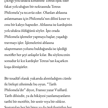
çıktığı yolculukta kendisine Tereus eşlik eder 
fakat yolculuğun bir noktasında Tereus 
Philomela’ya tecavüz eder. Olanları ablasına 
anlatmaması için Philomela’nın dilini keser ve 
onu bir kaleye hapseder. Ablasına ise kardeşinin 
yolculukta öldüğünü söyler. İşte orada 
Philomela işlemeler yapmaya başlar; yaşadığı 
travmayı işler. İşlemelerini ablasına 
ulaştırmanın yolunu bulduğunda ise işlediği 
motifler her şeyi anlaşılır kılar. Bu söylencenin 
sonudur ki kız kardeşler Tereus’tan kaçarken 
kuşa dönüşürler. 
Bir tesadüf olarak yukarıda alıntıladığım cümle 
ile birleşti zihnimde bu oyun. “Tarih 
Philomela’dır” diyor, Fransız yazar Vuillard. 
Tarih dilsizdir, ya da hikâyesi yazılamayanların 
tarihi bir motiftir, bir sestir veya bir ıslıktır. 
Susturulan her bir birey ya da ötekileştirilen her 