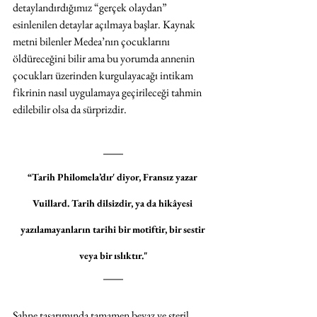
detaylandırdığımız “gerçek olaydan” 
esinlenilen detaylar açılmaya başlar. Kaynak 
metni bilenler Medea’nın çocuklarını 
öldüreceğini bilir ama bu yorumda annenin 
çocukları üzerinden kurgulayacağı intikam 
fikrinin nasıl uygulamaya geçirileceği tahmin 
edilebilir olsa da sürprizdir. 
“Tarih Philomela’dır' diyor, Fransız yazar 
Vuillard. Tarih dilsizdir, ya da hikâyesi 
yazılamayanların tarihi bir motiftir, bir sestir 
veya bir ıslıktır."
Sahne tasarımında tamamen beyaz ve steril 