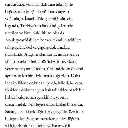
sürdürdüğü yün halı dokuma tekniği ile 
bağdaştırabileceği bir yöntem arayışına 
yoğunlaştı. İstanbul’da geçirdiği sürecin 
başında, Türkiye’nin farklı bölgelerinde 
üretilen ve kimi farklılıkları olsa da 
Azerbaycan’dakilere benzer teknik niteliklere 
sahip geleneksel ve çağdaş dokumalara 
odaklandı. Araştırmaları sonucunda ipek ve 
yün halı tekniklerini bütünleştirmeye karar 
veren sanatçının üretim sürecindeki en önemli 
ayrıntılardan biri dokuma sıklığı oldu. Daha 
ince ipliklerle dokunan ipek halı ile daha kaba 
ipliklerle dokunan yün halı tekniklerini tek bir 
halıda buluşturma gerekliliği, yapıtın 
üretimindeki belirleyici unsurlardan biri oldu. 
Sanatçı her iki tekniğin ipek çözgüler üzerinde 
buluşabileceği, santimetrekarede 49 düğüm 
sıklığında bir halı üretmeye karar verdi.