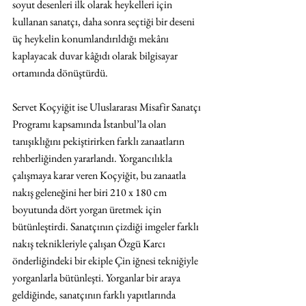
soyut desenleri ilk olarak heykelleri için 
kullanan sanatçı, daha sonra seçtiği bir deseni 
üç heykelin konumlandırıldığı mekânı 
kaplayacak duvar kâğıdı olarak bilgisayar 
ortamında dönüştürdü.
Servet Koçyiğit ise Uluslararası Misafir Sanatçı 
Programı kapsamında İstanbul’la olan 
tanışıklığını pekiştirirken farklı zanaatların 
rehberliğinden yararlandı. Yorgancılıkla 
çalışmaya karar veren Koçyiğit, bu zanaatla 
nakış geleneğini her biri 210 x 180 cm 
boyutunda dört yorgan üretmek için 
bütünleştirdi. Sanatçının çizdiği imgeler farklı 
nakış teknikleriyle çalışan Özgü Karcı 
önderliğindeki bir ekiple Çin iğnesi tekniğiyle 
yorganlarla bütünleşti. Yorganlar bir araya 
geldiğinde, sanatçının farklı yapıtlarında 