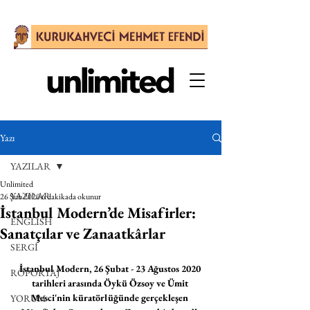
Yazı
YAZILAR
Unlimited
YAZILAR
26 Şub 2020
6 dakikada okunur
İstanbul Modern’de Misafirler:
ENGLISH
Sanatçılar ve Zanaatkârlar
SERGİ
İstanbul Modern, 26 Şubat - 23 Ağustos 2020 
RÖPORTAJ
tarihleri arasında Öykü Özsoy ve Ümit 
Mesci'nin küratörlüğünde gerçekleşen 
YORUM