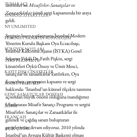
TUHAF AÇI
üretimler ise 
Misafirler: Sanatçılar ve 
Zanaatkârlar 
isimli sergi kapsamında bir araya 
SINIRSIZ ZİYARETLER
geldi.
NY UNLIMITED
Serginin basın toplantısına İstanbul Modern 
FEMİNİST SANATIN SOSYOLOJİSİ
Yönetim Kurulu Başkanı Oya Eczacıbaşı, 
YÜRÜYÜŞ NOTLARI
İstanbul Kalkınma Ajansı (İSTKA) Genel 
Sekreter Vekili Dr. Fatih Pişkin, sergi 
TERS PERSPEKTİF
küratörleri Öykü Özsoy ve Ümit Mesci, 
KAYIT DIŞI CİNAYETLER
sanatçılar ile zanaatkârlar katılırken, Oya 
Eczacıbaşı, programın kapsamı ve sergi 
MAMUT LIMITED
hakkında: "İstanbul’un küresel ölçekte tanıtımı 
GENÇ SANATÇILAR DOSYASI
açısından büyük önemi olduğuna inandığımız 
Uluslararası Misafir Sanatçı Programı ve sergisi 
İZMİR
Misafirler: Sanatçılar ve Zanaatkârlar ile 
FRANÇAIS
gelenek ve çağdaş sanatı buluşturan 
projelerimize devam ediyoruz. 2010 yılında 
AÇIK ÇAĞRI
İstanbul’un Avrupa Kültür Başkenti olması 