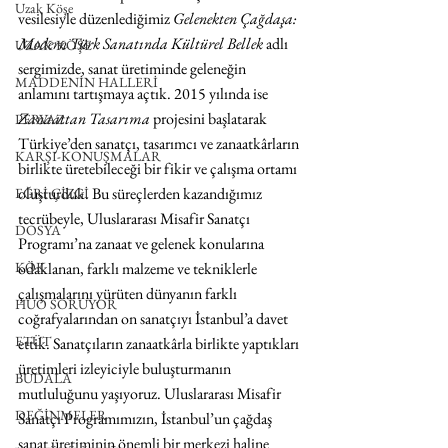
Uzak Köşe
vesilesiyle düzenlediğimiz
 Gelenekten Çağdaşa: 
Modern Türk Sanatında Kültürel Bellek
 adlı 
UZAK KÖŞE
sergimizde, sanat üretiminde geleneğin 
MADDENİN HALLERİ
anlamını tartışmaya açtık. 2015 yılında ise 
Zanaattan Tasarıma 
projesini başlatarak 
PERVAZ
Türkiye’den sanatçı, tasarımcı ve zanaatkârların 
KARŞI-KONUŞMALAR
birlikte üretebileceği bir fikir ve çalışma ortamı 
oluşturduk. Bu süreçlerden kazandığımız 
EĞRİ ÇİZGİ
tecrübeyle, Uluslararası Misafir Sanatçı 
DOSYA
Programı’na zanaat ve gelenek konularına 
KÖK
odaklanan, farklı malzeme ve tekniklerle 
çalışmalarını yürüten dünyanın farklı 
HUO SORUYOR
coğrafyalarından on sanatçıyı İstanbul’a davet 
ETÜT
ettik. Sanatçıların zanaatkârla birlikte yaptıkları 
üretimleri izleyiciyle buluşturmanın 
BUDALA
mutluluğunu yaşıyoruz. Uluslararası Misafir 
DEĞİNMELER
Sanatçı Programımızın, İstanbul’un çağdaş 
sanat üretiminin önemli bir merkezi haline 