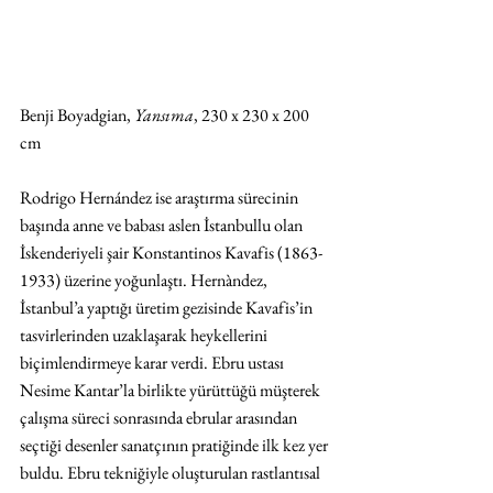
Benji Boyadgian, 
Yansıma
, 230 x 230 x 200 
cm
Rodrigo Hernández ise araştırma sürecinin 
başında anne ve babası aslen İstanbullu olan 
İskenderiyeli şair Konstantinos Kavafis (1863-
1933) üzerine yoğunlaştı. Hernàndez, 
İstanbul’a yaptığı üretim gezisinde Kavafis’in 
tasvirlerinden uzaklaşarak heykellerini 
biçimlendirmeye karar verdi. Ebru ustası 
Nesime Kantar’la birlikte yürüttüğü müşterek 
çalışma süreci sonrasında ebrular arasından 
seçtiği desenler sanatçının pratiğinde ilk kez yer 
buldu. Ebru tekniğiyle oluşturulan rastlantısal 