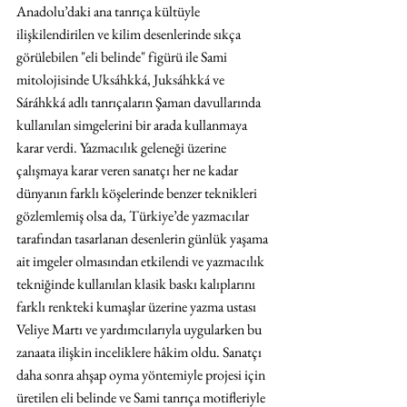
Anadolu’daki ana tanrıça kültüyle 
ilişkilendirilen ve kilim desenlerinde sıkça 
görülebilen "eli belinde" figürü ile Sami 
mitolojisinde Uksáhkká, Juksáhkká ve 
Sáráhkká adlı tanrıçaların Şaman davullarında 
kullanılan simgelerini bir arada kullanmaya 
karar verdi. Yazmacılık geleneği üzerine 
çalışmaya karar veren sanatçı her ne kadar 
dünyanın farklı köşelerinde benzer teknikleri 
gözlemlemiş olsa da, Türkiye’de yazmacılar 
tarafından tasarlanan desenlerin günlük yaşama 
ait imgeler olmasından etkilendi ve yazmacılık 
tekniğinde kullanılan klasik baskı kalıplarını 
farklı renkteki kumaşlar üzerine yazma ustası 
Veliye Martı ve yardımcılarıyla uygularken bu 
zanaata ilişkin inceliklere hâkim oldu. Sanatçı 
daha sonra ahşap oyma yöntemiyle projesi için 
üretilen eli belinde ve Sami tanrıça motifleriyle 