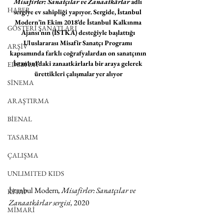
Misafirler: Sanatçılar ve Zanaatkârlar
 adlı 
HABER
sergiye ev sahipliği yapıyor. Sergide, İstanbul 
Modern’in Ekim 2018’de İstanbul Kalkınma 
GÖSTERİ SANATLARI
Ajansı’nın (İSTKA) desteğiyle başlattığı 
Uluslararası Misafir Sanatçı Programı 
ARŞİV
kapsamında farklı coğrafyalardan on sanatçının 
İstanbul’daki zanaatkârlarla bir araya gelerek 
EDEBİYAT
ürettikleri çalışmalar yer alıyor
SİNEMA
ARAŞTIRMA
BİENAL
TASARIM
ÇALIŞMA
UNLIMITED KIDS
İstanbul Modern
, Misafirler: Sanatçılar ve 
KİTAP
Zanaatkârlar sergisi, 
2020
MİMARİ