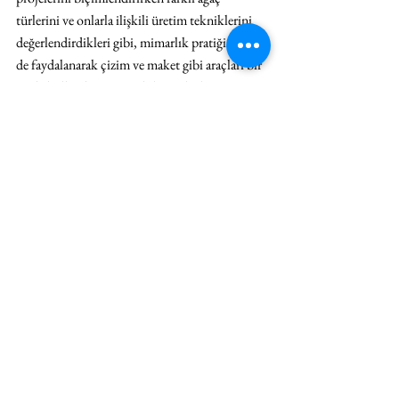
türlerini ve onlarla ilişkili üretim tekniklerini 
değerlendirdikleri gibi, mimarlık pratiğinden 
de faydalanarak çizim ve maket gibi araçları bir 
arada kullandı. Sanatçı ikilisi, Uluslararası 
Misafir Sanatçı Programı kapsamındaki 
İstanbul ziyaretlerinde ahşap torna ve 
marangozluk gibi genellikle çalıştıkları üretim 
tekniklerine ev sahipliği yapan atölyelerle 
birlikte farklı zanaatkârların çalışma biçimlerini 
inceledi. İstanbul’daki kuş evlerini Osmanlı 
mimarisinin küçük ölçekli birer yansıması 
olmanın yanında, farklı coğrafyalardan 
esinlenen kimi ayrıntılarla zengin bir görsel 
dağarcığa sahip olduğu için de ele aldılar. İkili, 
su ögesine odaklandıkları süreçte İstanbul’un 
kültür tarihindeki önemli unsurlardan 
hamamları inceledi. Hamamların yapısal 
özellikleriyle birlikte bugüne ulaşan kullanım 