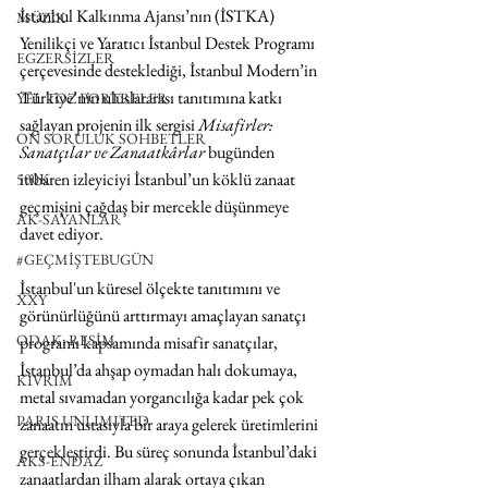
İstanbul Kalkınma Ajansı’nın (İSTKA) 
MÜZİK
Yenilikçi ve Yaratıcı İstanbul Destek Programı 
EGZERSİZLER
çerçevesinde desteklediği, İstanbul Modern’in 
Türkiye’nin uluslararası tanıtımına katkı 
YEL TOZ PORTRELER
sağlayan projenin ilk sergisi 
Misafirler: 
ON SORULUK SOHBETLER
Sanatçılar ve Zanaatkârlar 
bugünden 
itibaren izleyiciyi İstanbul’un köklü zanaat 
500K
geçmişini çağdaş bir mercekle düşünmeye 
AK-SAYANLAR
davet ediyor.
#GEÇMİŞTEBUGÜN
İstanbul'un küresel ölçekte tanıtımını ve 
XXY
görünürlüğünü arttırmayı amaçlayan sanatçı 
ODAK: RESİM
programı kapsamında misafir sanatçılar, 
İstanbul’da ahşap oymadan halı dokumaya, 
KIVRIM
metal sıvamadan yorgancılığa kadar pek çok 
PARIS UNLIMITED
zanaatın ustasıyla bir araya gelerek üretimlerini 
gerçekleştirdi. Bu süreç sonunda İstanbul’daki 
AKS-ENDAZ
zanaatlardan ilham alarak ortaya çıkan 