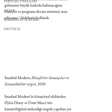
YERYÜZÜ ÖYKÜLERİ
gelmesine büyük katkıda bulunacağına 
AKSAK
inanıyor ve programı devam ettirmeyi arzu 
ediyoruz." ifadelerini kullandı.
MANIFESTA 16 RUHR
DEUTSCH
İstanbul Modern
, Misafirler: Sanatçılar ve 
Zanaatkârlar sergisi, 
2020
İstanbul Modern’in küratöryel ekibinden 
Öykü Özsoy ve Ümit Mesci’nin 
küratörlüğünü üstlendiği sergide yapıtları yer 