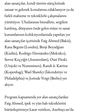
alan sanatçılar, kendi üretim süreçlerinde 
zanaat ve gelenek konularına odaklanıyor ya da 
farklı malzeme ve tekniklerle çalışmalarını 
yürütüyor. Uluslararası bienallere, sergilere 
katılmış, dünyanın önde gelen müze ve sanat 
kurumlarının koleksiyonlarında yapıtları yer 
alan sanatçılar içerisinde Faig Ahmed (Bakü), 
Rana Begum (Londra), Benji Boyadgian 
(Kudüs), Rodrigo Hernández (Meksiko), 
Servet Koçyiğit (Amsterdam), Outi Pieski 
(Utsjoki ve Numminen), Randi & Katrine 
(Kopenhag), Wael Shawky (İskenderiye ve 
Philadelphia) ve Jorinde Voigt (Berlin) yer 
alıyor.
Program kapsamında yer alan sanatçılardan 
Faig Ahmed, ipek ve yün halı tekniklerini 
bütünleştirmeye karar verirken, Azerbaycan’da 