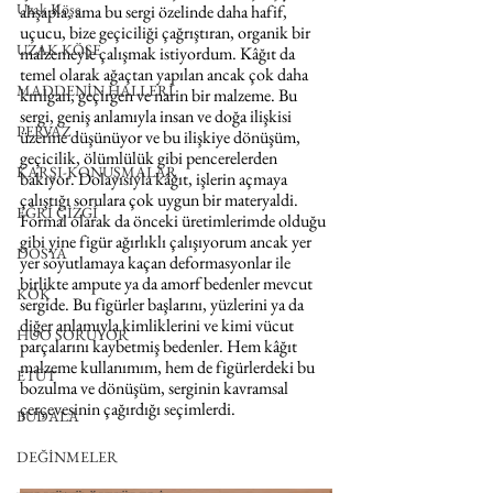
Uzak Köşe
ahşapla, ama bu sergi özelinde daha hafif, 
uçucu, bize geçiciliği çağrıştıran, organik bir 
UZAK KÖŞE
malzemeyle çalışmak istiyordum. Kâğıt da 
temel olarak ağaçtan yapılan ancak çok daha 
MADDENİN HALLERİ
kırılgan, geçirgen ve narin bir malzeme. Bu 
sergi, geniş anlamıyla insan ve doğa ilişkisi 
PERVAZ
üzerine düşünüyor ve bu ilişkiye dönüşüm, 
geçicilik, ölümlülük gibi pencerelerden 
KARŞI-KONUŞMALAR
bakıyor. Dolayısıyla kâğıt, işlerin açmaya 
çalıştığı sorulara çok uygun bir materyaldi. 
EĞRİ ÇİZGİ
Formal olarak da önceki üretimlerimde olduğu 
gibi yine figür ağırlıklı çalışıyorum ancak yer 
DOSYA
yer soyutlamaya kaçan deformasyonlar ile 
birlikte ampute ya da amorf bedenler mevcut 
KÖK
sergide. Bu figürler başlarını, yüzlerini ya da 
diğer anlamıyla kimliklerini ve kimi vücut 
HUO SORUYOR
parçalarını kaybetmiş bedenler. Hem kâğıt 
malzeme kullanımım, hem de figürlerdeki bu 
ETÜT
bozulma ve dönüşüm, serginin kavramsal 
çerçevesinin çağırdığı seçimlerdi.
BUDALA
DEĞİNMELER