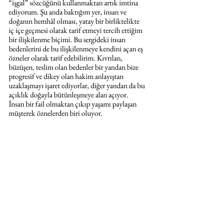
“işgal” sözcüğünü kullanmaktan artık imtina 
ediyorum. Şu anda baktığım yer, insan ve 
doğanın hemhâl olması, yatay bir birliktelikte 
iç içe geçmesi olarak tarif etmeyi tercih ettiğim 
bir ilişkilenme biçimi. Bu sergideki insan 
bedenlerini de bu ilişkilenmeye kendini açan eş 
özneler olarak tarif edebilirim. Kıvrılan, 
büzüşen, teslim olan bedenler bir yandan bize 
progresif ve dikey olan hakim anlayıştan 
uzaklaşmayı işaret ediyorlar, diğer yandan da bu 
açıklık doğayla bütünleşmeye alan açıyor. 
İnsan bir fail olmaktan çıkıp yaşamı paylaşan 
müşterek öznelerden biri oluyor.