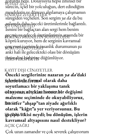
götürdü beni. Dolayısıyla hepsi zihinsel bir 
TUHAF AÇI
sürecin, içsel bir yolculuğun, dert edindiğim 
meselelerin ve dünyayı algılamaya çalışmamın 
SINIRSIZ ZİYARETLER
süregiden veçheleri. Son sergim 
ya da
 da bu 
anlamda daha önceki üretimlerimle bağlantılı. 
NY UNLIMITED
İsmini bir bağlaçtan alan sergi hem benim 
geçmiş ve gelecek üretimlerimin arasında bir 
FEMİNİST SANATIN SOSYOLOJİSİ
köprü kuruyor, hem de serginin kavramsal 
çerçevesi içerisinde insanlık durumunun şu 
YÜRÜYÜŞ NOTLARI
anki hali ile gelecekteki olası bir dönüşüm 
ihtimalini birbirine düğümlüyor.
TERS PERSPEKTİF
KAYIT DIŞI CİNAYETLER
Önceki sergilerinize nazaran 
ya da
’daki 
işlerinizde formal olarak daha 
MAMUT LIMITED
soyutlamacı bir yaklaşıma tanık 
oluyoruz; nitekim benzer bir değişimi 
GENÇ SANATÇILAR DOSYASI
malzeme seçiminde de okuyabiliyoruz, 
bu sefer “ahşap”tan ziyade ağırlıklı 
İZMİR
olarak “kâğıt”a yer veriyorsunuz. Bu 
geçişin itkisi neydi; bu dönüşüm, işlerin 
FRANÇAIS
kavramsal altyapısını nasıl destekliyor?
AÇIK ÇAĞRI
Çok uzun zamandır ve çok severek çalışıyorum 