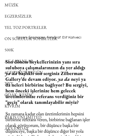
MÜZİK
EGZERSİZLER
YEL TOZ PORTRELER
Yaşam Şaşmazer, Fotoğraf: Elif Kahveci
ON SORULUK SOHBETLER
500K
AK-SAYANLAR
Son dönem heykellerinizin yanı sıra 
suluboya çalışmalarınızın da yer aldığı 
#GEÇMİŞTEBUGÜN
ya da
 başlıklı son serginiz Zilberman 
Gallery’de devam ediyor. 
ya da 
neyi ya 
XXY
da neleri birbirine bağlıyor? Bu sergiyi, 
hem önceki işlerinize hem gelecek 
ODAK: RESİM
üretimlerinize referans verdiğiniz bir 
“geçiş” olarak tanımlayabilir miyiz?
KIVRIM
Şu zamana kadar olan üretimlerimin hepsini 
PARIS UNLIMITED
birbirine referans veren, birbirine bağlanan işler 
olarak görüyorum, bir düşünce başka bir 
AKS-ENDAZ
düşünceye, başka bir düşünce diğer bir yola 