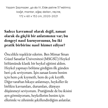
Yaşam Şaşmazer, ya da IV, Elde patine 57 edilmiş 
kağıt, mantar, ağaç dalları, reçine,
172 x 60 x 132 cm, 2020-2021
Sadece kavramsal olarak değil, zanaat 
olarak da güçlü bir anlatımınız var; bu 
dengeyi nasıl kuruyorsunuz, bu iki 
pratik birbirine nasıl hizmet ediyor?
Öncelikle teşekkür ederim. Ben Mimar Sinan 
Güzel Sanatlar Üniversitesi (MSGSÜ) Heykel 
bölümünde klasik bir heykel eğitimi aldım. 
Heykel yapmayı bölüme girdiğim ilk günden 
beri çok seviyorum. İşin zanaat kısmı benim 
için hem çok kıymetli, hem de çok keyifli. 
Diğer taraftan hikaye anlatmayı, heykeller ile 
birlikte kavramları, durumları, dünyayı 
düşünmeyi seviyorum. Pratiğimde de bu ikisini 
ayrı görmüyorum, heykellerim benim için 
ellerimle ve zihnimle şekillendirdiğim anlatılar.