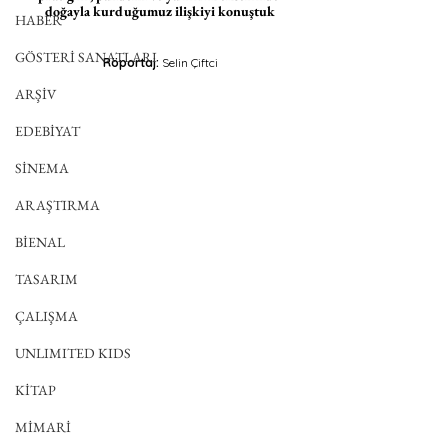
doğayla kurduğumuz ilişkiyi konuştuk
HABER
GÖSTERİ SANATLARI
Röportaj: 
Selin Çiftci
ARŞİV
EDEBİYAT
SİNEMA
ARAŞTIRMA
BİENAL
TASARIM
ÇALIŞMA
UNLIMITED KIDS
KİTAP
MİMARİ