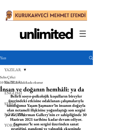
Yazı
YAZILAR
Selin Çiftci
YAZILAR
10 Haz 2021
4 dakikada okunur
İnsan ve doğanın hemhâli: ya da
ENGLISH
Belirli sosyo-psikolojik koşulların bireyler 
üzerindeki etkisine odaklanan çalışmalarıyla 
SERGİ
tanıdığımız Yaşam Şaşmazer’in insanın doğayla 
olan netameli ilişkisine yoğunlaştığı son sergisi 
RÖPORTAJ
ya da
, Zilberman Gallery’nin ev sahipliğinde 30 
Haziran 2021 tarihine kadar devam ediyor. 
Şaşmazer’le son sergisi üzerinden sanat 
YORUM
pratiğini, pandemi ve yalnızlık ekseninde 