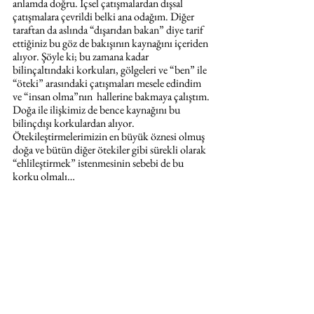
anlamda doğru. İçsel çatışmalardan dışsal 
çatışmalara çevrildi belki ana odağım. Diğer 
taraftan da aslında “dışarıdan bakan” diye tarif 
ettiğiniz bu göz de bakışının kaynağını içeriden 
alıyor. Şöyle ki; bu zamana kadar 
bilinçaltındaki korkuları, gölgeleri ve “ben” ile 
“öteki” arasındaki çatışmaları mesele edindim 
ve “insan olma”nın  hallerine bakmaya çalıştım. 
Doğa ile ilişkimiz de bence kaynağını bu 
bilinçdışı korkulardan alıyor.  
Ötekileştirmelerimizin en büyük öznesi olmuş 
doğa ve bütün diğer ötekiler gibi sürekli olarak 
“ehlileştirmek” istenmesinin sebebi de bu 
korku olmalı… 