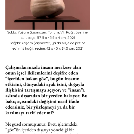
Solda: Yaşam Şaşmazer, Tohum, VII, Kağıt üzerine 
suluboya, 57, 5 x 45,5 x 4 cm, 2021
Sağda: Yaşam Şaşmazer, ya da VII, elde patine 
edilmiş kağıt, reçine, 42 x 40 x 34,5 cm, 2021
Çalışmalarınızda insanı merkeze alan 
onun içsel ikilemlerini deşifre eden 
“içeriden bakan göz”, bugün insanın 
etkisini, dünyadaki ayak izini, doğayla 
ilişkisini tartışmaya açıyor; ve “insan”a 
aslında dışarıdan bir yerden bakıyor. Bu 
bakış açısındaki değişimi nasıl ifade 
edersiniz, bir yüzleşmeyi ya da bir 
kırılmayı tarif eder mi?
Ne güzel sormuşsunuz. Evet, işlerimdeki 
“göz”ün içeriden dışarıya yöneldiği bir 