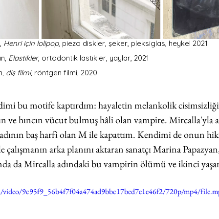
 
Henri için lolipop
, piezo diskler, şeker, pleksiglas, heykel 2021 
n, 
Elastikler
, ortodontik lastikler, yaylar, 2021  
, 
diş filmi
, röntgen filmi, 2020 
mi bu motife kaptırdım: hayaletin melankolik cisimsizliğin
 ve hıncın vücut bulmuş hâli olan vampire. Mircalla'yla 
 adının baş harfi olan M ile kapattım. Kendimi de onun hik
le çalışmanın arka planını aktaran sanatçı Marina Papazyan,
nda da Mircalla adındaki bu vampirin ölümü ve ikinci yaşa
com/video/9c95f9_56b4f7f04a474ad9bbc17bed7e1e46f2/720p/mp4/file.