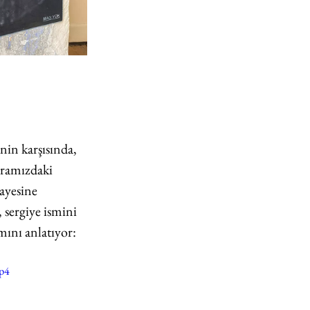
in karşısında, 
aramızdaki 
ayesine 
 sergiye ismini 
mını anlatıyor:
mp4