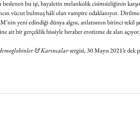
beslenen bu işi, hayaletin melankolik cisimsizliğinin karşı
cın vücut bulmuş hâli olan vampire odaklanıyor. Dirilmeni
M’nin yeni edindiği dünya algısı, anlatısının birinci tekil şa
ine ait bir gerçeklik hissiyle beraber erotizme de alan açıyor
emoglobinler & Karıncalar 
sergisi,
30 Mayıs 2021’e dek po