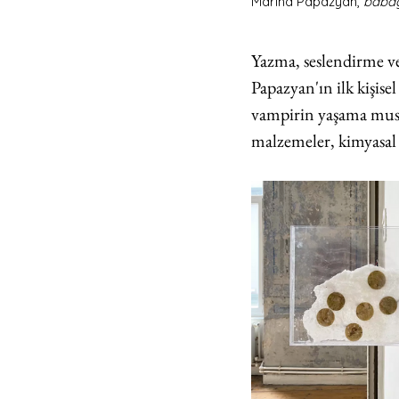
Marina Papazyan,
 baba
Yazma, seslendirme ve
Papazyan'ın ilk kişisel 
vampirin yaşama musal
malzemeler, kimyasal 