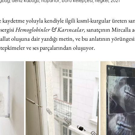
ğbağ
, deniz kabuğu, hoparlör, boru kelepçesi, heykel, 2021
 kaydetme yoluyla kendiyle ilgili kısmî-kurgular üreten sa
sergisi 
Hemoglobinler & Karıncalar, 
sanatçının Mircalla a
lat oluşuna dair yazdığı metin, ve bu anlatının yörüngesi
tepkimeler ve ses parçalarından oluşuyor. 