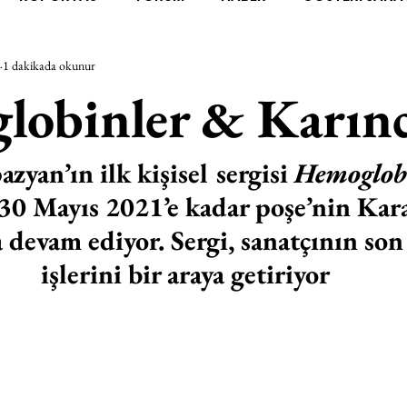
1 dakikada okunur
RAŞTIRMA
BİENAL
TASARIM
ÇALIŞMA
UNL
obinler & Karınc
SİZLER
YEL TOZ PORTRELER
ON SORULUK SOHBETL
zyan’ın ilk kişisel sergisi 
Hemoglob
 30 Mayıs 2021’e kadar poşe’nin Kara
TEBUGÜN
XXY
ODAK: RESİM
KIVRIM
PARIS
devam ediyor. Sergi, sanatçının so
işlerini bir araya getiriyor
SINIRSIZ ZİYARETLER