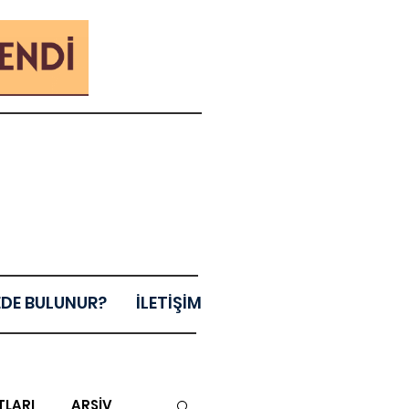
EDE BULUNUR?
İLETİŞİM
TLARI
ARŞİV