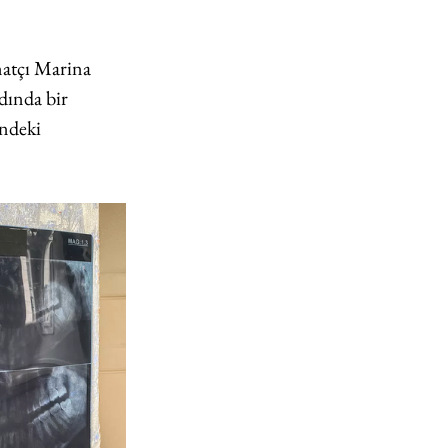
natçı Marina 
dında bir 
ndeki 