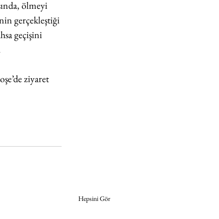
sında, ölmeyi 
n gerçekleştiği 
hsa geçişini 
.
şe’de ziyaret 
Hepsini Gör