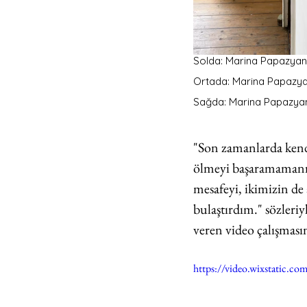
Solda: Marina Papazyan,
Ortada: Marina Papazya
Sağda: Marina Papazyan
"Son zamanlarda kendi
ölmeyi başaramamanın
mesafeyi, ikimizin de
bulaştırdım." sözleriy
veren video çalışması
https://video.wixstatic.