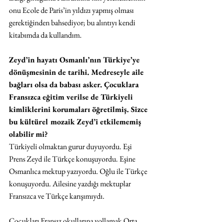
onu Ecole de Paris’in yıldızı yapmış olması 
gerektiğinden bahsediyor; bu alıntıyı kendi 
kitabımda da kullandım. 
Zeyd’in hayatı Osmanlı’nın Türkiye’ye 
dönüşmesinin de tarihi. Medreseyle aile 
bağları olsa da babası asker. Çocuklara 
Fransızca eğitim verilse de Türkiyeli 
kimliklerini korumaları öğretilmiş. Sizce 
bu kültürel mozaik Zeyd’i etkilememiş 
olabilir mi? 
Türkiyeli olmaktan gurur duyuyordu. Eşi 
Prens Zeyd ile Türkçe konuşuyordu. Eşine 
Osmanlıca mektup yazıyordu. Oğlu ile Türkçe 
konuşuyordu. Ailesine yazdığı mektuplar 
Fransızca ve Türkçe karışımıydı. 
Çocukları Fransız okullarına yollamak Orta 