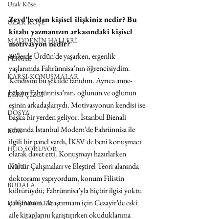
Uzak Köşe
Zeyd’le olan kişisel ilişkiniz nedir? Bu 
UZAK KÖŞE
kitabı yazmanızın arkasındaki kişisel 
MADDENİN HALLERİ
motivasyon nedir?
80'lerde Ürdün’de yaşarken, ergenlik 
PERVAZ
yaşlarımda Fahrünnisa’nın öğrencisiydim. 
KARŞI-KONUŞMALAR
Kendisini bu şekilde tanıdım. Ayrıca anne-
babam Fahrünnisa’nın, oğlunun ve oğlunun 
EĞRİ ÇİZGİ
eşinin arkadaşlarıydı. Motivasyonun kendisi ise 
DOSYA
başka bir yerden geliyor. İstanbul Bienali 
sırasında İstanbul Modern’de Fahrünnisa ile 
KÖK
ilgili bir panel vardı, İKSV de beni konuşmacı 
HUO SORUYOR
olarak davet etti. Konuşmayı hazırlarken 
Kültür Çalışmaları ve Eleştirel Teori alanında 
ETÜT
doktoramı yapıyordum, konum Filistin 
BUDALA
kültürüydü; Fahrünnisa’yla hiçbir ilgisi yoktu 
çalışmamın. Araştırmam için Cezayir’de eski 
DEĞİNMELER
aile kitaplarını karıştırırken okuduklarıma 