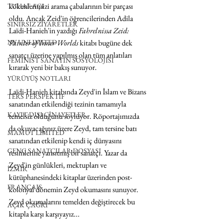
kökenlerimizi arama çabalarının bir parçası 
TUHAF AÇI
oldu. Ancak Zeid'in öğrencilerinden Adila 
SINIRSIZ ZİYARETLER
Laïdi-Hanieh'in yazdığı 
Fahrelnissa Zeid: 
Painter of Inner Worlds
 kitabı bugüne dek 
NY UNLIMITED
sanatçı üzerine yapılmış olan tüm anlatıları 
FEMİNİST SANATIN SOSYOLOJİSİ
kırarak yeni bir bakış sunuyor. 
YÜRÜYÜŞ NOTLARI
Laïdi-Hanieh kitabında Zeyd'in İslam ve Bizans 
TERS PERSPEKTİF
sanatından etkilendiği tezinin tamamıyla 
KAYIT DIŞI CİNAYETLER
temelsiz olduğunu söylüyor. Röportajımızda 
da okuyacağınız üzere Zeyd, tam tersine batı 
MAMUT LIMITED
sanatından etkilenip kendi iç dünyasını 
GENÇ SANATÇILAR DOSYASI
resimlerine yansıtmış bir sanatçı. Yazar da 
Zeyd'in günlükleri, mektupları ve 
İZMİR
kütüphanesindeki kitaplar üzerinden post-
FRANÇAIS
kolonyal dönemin Zeyd okumasını sunuyor. 
Zeyd okumalarını temelden değiştirecek bu 
AÇIK ÇAĞRI
kitapla karşı karşıyayız...