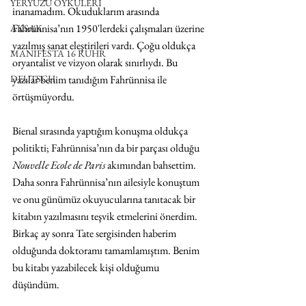
YERYÜZÜ ÖYKÜLERİ
inanamadım. Okuduklarım arasında 
Fahrünnisa’nın 1950'lerdeki çalışmaları üzerine 
AKSAK
yazılmış sanat eleştirileri vardı. Çoğu oldukça 
MANIFESTA 16 RUHR
oryantalist ve vizyon olarak sınırlıydı. Bu 
yazılar benim tanıdığım Fahrünnisa ile 
DEUTSCH
örtüşmüyordu. 
Bienal sırasında yaptığım konuşma oldukça 
politikti; Fahrünnisa’nın da bir parçası olduğu 
Nouvelle Ecole de Paris
 akımından bahsettim. 
Daha sonra Fahrünnisa’nın ailesiyle konuştum 
ve onu günümüz okuyucularına tanıtacak bir 
kitabın yazılmasını teşvik etmelerini önerdim. 
Birkaç ay sonra Tate sergisinden haberim 
olduğunda doktoramı tamamlamıştım. Benim 
bu kitabı yazabilecek kişi olduğumu 
düşündüm. 