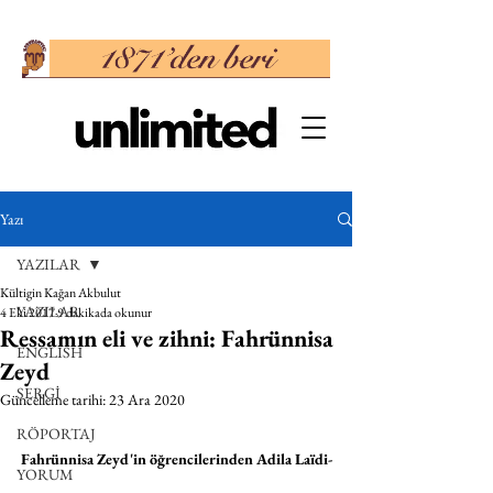
Yazı
YAZILAR
Kültigin Kağan Akbulut
YAZILAR
4 Eki 2017
9 dakikada okunur
Ressamın eli ve zihni: Fahrünnisa
ENGLISH
Zeyd
SERGİ
Güncelleme tarihi:
23 Ara 2020
RÖPORTAJ
Fahrünnisa Zeyd'in öğrencilerinden Adila Laïdi-
YORUM