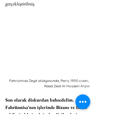
gerçekleştirilmiş. 
Fahrünnisa Zeyd stüdyosunda, Paris, 1950 civarı, 
Raad Zeid Al-Hussein Arşivi
Son olarak diskurdan bahsedelim. 
Fahrünnisa’nın işlerinde Bizans ve İslam 
etkileri olduğu değerlendirilmelerine 
katılmıyorsunuz. Neden? Siz bu konuda 
ne düşünüyorsunuz?