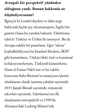
Avrupalı bir perspektif yüzünden 
olduğunu yazdı. Bunun hakkında ne 
düşünüyorsunuz? 
İlginçtir ki Londra’daydım ve daha sergi 
hakkında hiçbir şey okumamıştım, İngiliz bir 
gazeteci bana bu yazıdan bahsetti. Fahrünnisa 
tabii ki Türkiye ve Ürdün’de tanınıyor. Bu da 
Avrupa-odaklı bir pazarlama. Eğer "tekrar" 
keşfedilebiliyorsa bu İstanbul Modern, İKSV 
gibi kurumların, Türkiye’deki özel ve kurumsal 
koleksiyonerlerinin, Türkiyeli küratörlerin, 
Darat al Funun Vakfı’nın ve bu vakfın 
kurucusu Suha Shoman’ın sanatçının işlerini 
uluslararası olarak tanıtma çabaları sayesinde. 
2015 Şarjah Bienali sayesinde, müzayede 
rekorları sayesinde. Fahrünnisa’nın ilk 
uluslararası retrospektifi ta 1990’da 
Almanya’daki Ludwig Müzesi’nde 