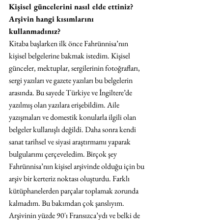
Kişisel güncelerini nasıl elde ettiniz? 
Arşivin hangi kısımlarını 
kullanmadınız? 
Kitaba başlarken ilk önce Fahrünnisa’nın 
kişisel belgelerine bakmak istedim. Kişisel 
günceler, mektuplar, sergilerinin fotoğrafları, 
sergi yazıları ve gazete yazıları bu belgelerin 
arasında. Bu sayede Türkiye ve İngiltere’de 
yazılmış olan yazılara erişebildim. Aile 
yazışmaları ve domestik konularla ilgili olan 
belgeler kullanışlı değildi. Daha sonra kendi 
sanat tarihsel ve siyasi araştırmamı yaparak 
bulgularımı çerçeveledim. Birçok şey 
Fahrünnisa’nın kişisel arşivinde olduğu için bu 
arşiv bir kerteriz noktası oluşturdu. Farklı 
kütüphanelerden parçalar toplamak zorunda 
kalmadım. Bu bakımdan çok şanslıyım. 
Arşivinin yüzde 90'ı Fransızca’ydı ve belki de 