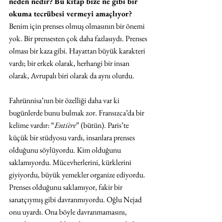
neden nedir? Bu kitap bize ne gibi bir 
okuma tecrübesi vermeyi amaçlıyor? 
Benim için prenses olmuş olmasının bir önemi 
yok. Bir prensesten çok daha fazlasıydı. Prenses 
olması bir kaza gibi. Hayattan büyük karakteri 
vardı; bir erkek olarak, herhangi bir insan 
olarak, Avrupalı biri olarak da aynı olurdu. 
Fahrünnisa’nın bir özelliği daha var ki 
bugünlerde bunu bulmak zor. Fransızca’da bir 
kelime vardır: “
Entière
” (bütün). Paris’te 
küçük bir stüdyosu vardı, insanlara prenses 
olduğunu söylüyordu. Kim olduğunu 
saklamıyordu. Mücevherlerini, kürklerini 
giyiyordu, büyük yemekler organize ediyordu. 
Prenses olduğunu saklamıyor, fakir bir 
sanatçıymış gibi davranmıyordu. Oğlu Nejad 
onu uyardı. Ona böyle davranmamasını, 