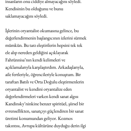
insanların onu ciddiye almayacağını söyledi. 
Kendisinin bu olduğunu ve bunu 
saklamayacağını söyledi.
İşlerinin oryantalist okumasına gelince, bu 
değerlendirmenin başlangıcının izlerini sürmek 
mümkün. Bu tarz eleştirilerin hepsini tek tek 
ele alıp nereden geldiğini açıklayarak 
Fahrünnisa’nın kendi kelimeleri ve 
açıklamalarıyla karşılaştırdım. Arkadaşlarıyla, 
aile fertleriyle, öğrencileriyle konuştum. Bir 
taraftan Batılı ve Orta Doğulu eleştirmenlerin 
oryantalist ve kendini oryantalize eden 
değerlendirmeleri varken kendi sanat algısı 
Kandinsky’ninkine benzer spiritüel, şiirsel bir 
evrensellikten, sanatçıyı güçlendiren bir sanat 
üretimi konumundan geliyor. Kozmos 
takıntısı, Avrupa kültürüne duyduğu derin ilgi 