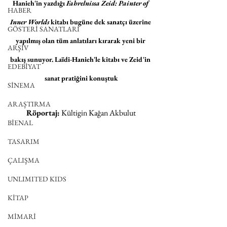
Hanieh'in yazdığı 
Fahrelnissa Zeid: Painter of 
HABER
Inner Worlds
 kitabı bugüne dek sanatçı üzerine 
GÖSTERİ SANATLARI
yapılmış olan tüm anlatıları kırarak yeni bir 
ARŞİV
bakış sunuyor. Laïdi-Hanieh'le kitabı ve Zeid'in 
EDEBİYAT
sanat pratiğini konuştuk
SİNEMA
ARAŞTIRMA
Röportaj:
 Kültigin Kağan Akbulut
BİENAL
TASARIM
ÇALIŞMA
UNLIMITED KIDS
KİTAP
MİMARİ