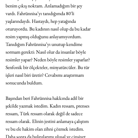
benim çıkış noktam. Anlamadığım bir şey 
vardı. Fahrünnisa’yı tanıdığımda 80'li 
yaşlarındaydı. Hastaydı, hep yatağında 
oturuyordu. Bu kadının nasıl olup da bu kadar 
resim yapmış olduğunu anlayamıyordum. 
Tanıdığım Fahrünnisa’yı unutup kendime 
sormam gerekti: Nasıl olur da insanlar böyle 
resimler yapar? Neden böyle resimler yaparlar? 
Senfonik bir ölçekteler, minyatürcüler. Bu tür 
işleri nasıl biri üretir? Cevabımı araştırmam 
sonucunda buldum. 
Başından beri Fahrünnisa hakkında adil bir 
şekilde yazmak istedim. Kadın ressam, prenses 
ressam, Türk ressam olarak değil de sadece 
ressam olarak. Elinin jestini anlamaya çalıştım 
ve bu ele hakim olan zihni çözmek istedim. 
Daha sonra da bulgularımı ulusal ve cinsiyet 