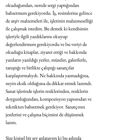
okuduğundan, nerede sergi yaptığından 
bahsetmem gerekiyordu. İş, resimlerine gelince 
de arşiv malzemeleri ile, işlerinin malzemeselliği 
ile çalışmak istedim. Bu demek ki kendisinin 
işleriyle ilgili yazdıklarını okuyup 
değerlendirmem gerekiyordu ve bu veriyi de 
okuduğu kitaplar, ziyaret ettiği ve hakkında 
yazıların yazıldığı yerler, müzeler, galerilerle, 
tanıştığı ve birlikte çalıştığı sanatçılar 
karşılaştırmalıydı. Ne hakkında yazmadığına, 
neyin eksik olduğuna da dikkat etmek lazımdı. 
Sanat işlerinde işlerin renklerinden, renklerin 
doygunluğundan, kompozisyon yapısından ve 
teknikten bahsetmek gerekiyor. Sanatçının 
jestlerini ve çalışma biçimini de düşünmek 
lazım. 
Size kişisel bir şey anlatayım ki bu aslında 