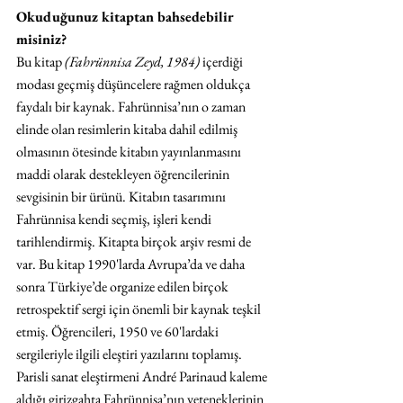
Okuduğunuz kitaptan bahsedebilir 
misiniz?
Bu kitap
 (Fahrünnisa Zeyd, 1984)
 içerdiği 
modası geçmiş düşüncelere rağmen oldukça 
faydalı bir kaynak. Fahrünnisa’nın o zaman 
elinde olan resimlerin kitaba dahil edilmiş 
olmasının ötesinde kitabın yayınlanmasını 
maddi olarak destekleyen öğrencilerinin 
sevgisinin bir ürünü. Kitabın tasarımını 
Fahrünnisa kendi seçmiş, işleri kendi 
tarihlendirmiş. Kitapta birçok arşiv resmi de 
var. Bu kitap 1990'larda Avrupa’da ve daha 
sonra Türkiye’de organize edilen birçok 
retrospektif sergi için önemli bir kaynak teşkil 
etmiş. Öğrencileri, 1950 ve 60'lardaki 
sergileriyle ilgili eleştiri yazılarını toplamış. 
Parisli sanat eleştirmeni André Parinaud kaleme 
aldığı girizgahta Fahrünnisa’nın yeteneklerinin 