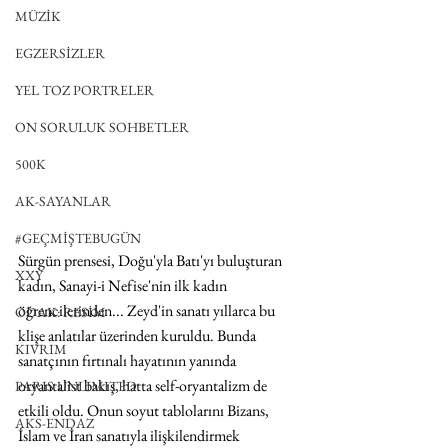
MÜZİK
EGZERSİZLER
YEL TOZ PORTRELER
ON SORULUK SOHBETLER
500K
AK-SAYANLAR
#GEÇMİŞTEBUGÜN
Sürgün prensesi, Doğu'yla Batı'yı buluşturan 
XXY
kadın, Sanayi-i Nefise'nin ilk kadın 
öğrencilerinden... Zeyd'in sanatı yıllarca bu 
ODAK: RESİM
klişe anlatılar üzerinden kuruldu. Bunda 
KIVRIM
sanatçının fırtınalı hayatının yanında 
oryantalist bakış, hatta self-oryantalizm de 
PARIS UNLIMITED
etkili oldu. Onun soyut tablolarını Bizans, 
AKS-ENDAZ
İslam ve İran sanatıyla ilişkilendirmek 