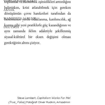
YERYÜZÜ ÖYKÜLERİ
toplumsal ve ekonomik eşitsizlikleri arttırdığını 
belirtirken, krizi atlatabilmek için gereken 
AKSAK
dönüşümün çevre hareketleri tarafından da 
MANIFESTA 16 RUHR
benimsenen yerele odaklanma, katılımcılık, ağ 
kurma gibi yeni pratiklerle güç kazandığının ve 
DEUTSCH
aynı zamanda iklim adaletiyle şekillenmiş 
siyasal-kültürel bir eksen değişimi olması 
gerektiğinin altını çiziyor.
Steve Lambert,
 Capitalism Works For Me! 
(True_False)
, Fotoğraf: Oliver Rudkin, Artsadmin 