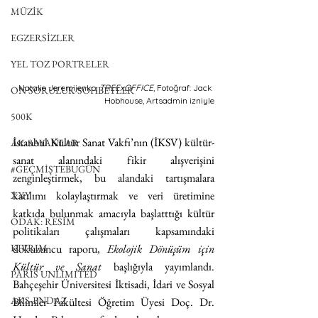
MÜZİK
EGZERSİZLER
YEL TOZ PORTRELER
Natalie Jeremijenko,
 TREExOFFICE
, Fotoğraf: Jack 
ON SORULUK SOHBETLER
Hobhouse, Artsadmin izniyle
500K
İstanbul Kültür Sanat Vakfı’nın (İKSV) kültür-
AK-SAYANLAR
sanat alanındaki fikir alışverişini 
#GEÇMİŞTEBUGÜN
zenginleştirmek, bu alandaki tartışmalara 
katılımı kolaylaştırmak ve veri üretimine 
XXY
katkıda bulunmak amacıyla başlatttığı kültür 
ODAK: RESİM
politikaları çalışmaları kapsamındaki 
KIVRIM
dokuzuncu raporu,
 Ekolojik Dönüşüm için 
Kültür ve Sanat 
başlığıyla yayımlandı. 
PARIS UNLIMITED
Bahçeşehir Üniversitesi İktisadi, İdari ve Sosyal 
AKS-ENDAZ
Bilimler Fakültesi Öğretim Üyesi Doç. Dr. 