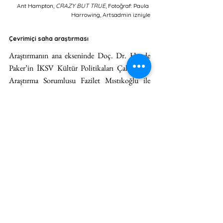
Ant Hampton, 
CRAZY BUT TRUE
, Fotoğraf: Paula 
Harrowing, Artsadmin izniyle
Çevrimiçi saha araştırması
Araştırmanın ana ekseninde Doç. Dr. Hande 
Paker’in İKSV Kültür Politikaları Çalışmaları 
Araştırma Sorumlusu Fazilet Mıstıkoğlu ile 
birlikte Hollanda ve İngiltere’den çeşitli kültür 
kurumları, sivil toplum kuruluşları, yerel 
yönetimler ve özel sektör temsilcileriyle yaptığı 
mülakatlar yer alıyor.
Hollanda’da faaliyet gösteren DutchCulture ve 
Het Nieuwe Instituut’ün işbirliğiyle 
düzenlenen (Dijital) Uluslararası Ziyaretçi 
Programı, rapor kapsamında Hollanda’da 
sahaya bütüncül olarak bakma imkânı sundu. 
Program kapsamında ekolojik kriz ve kültür-