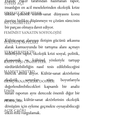
Hande Paker tarafından hazırlanan rapor, 
TUHAF AÇI
insanlığın en acil meselelerinden ekolojik krize 
SINIRSIZ ZİYARETLER
dikkat çekerek kültür-sanat dünyasını konu 
üzerine birlikte düşünmeye ve çözüm sürecinin 
NY UNLIMITED
bir parçası olmaya davet ediyor.
FEMİNİST SANATIN SOSYOLOJİSİ
Kültür-sanat alanının iletişim gücünü arkasına 
YÜRÜYÜŞ NOTLARI
alarak kamuoyunda bir tartışma alanı açmayı 
TERS PERSPEKTİF
hedefleyen rapor, ekolojik krizi sosyal, politik, 
ekonomik ve kültürel yönleriyle tartışıp 
KAYIT DIŞI CİNAYETLER
sürdürülebilirliğin nasıl tesis edilebileceğini 
MAMUT LIMITED
mercek altına alıyor. Kültür-sanat aktörlerine 
ekolojik sorunları tüm boyutlarıyla 
GENÇ SANATÇILAR DOSYASI
değerlendirebilecekleri kapsamlı bir analiz 
İZMİR
sunan raporun aynı derecede önemli diğer bir 
amacı ise, kültür-sanat aktörlerinin ekolojik 
FRANÇAIS
dönüşüm için eyleme geçmekte oynayabileceği 
AÇIK ÇAĞRI
etkin rolü vurgulamak.