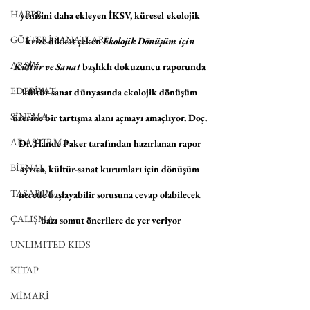
HABER
yenisini daha ekleyen İKSV, küresel ekolojik 
GÖSTERİ SANATLARI
krize dikkat çeken 
Ekolojik Dönüşüm için 
ARŞİV
Kültür ve Sanat
 başlıklı dokuzuncu raporunda 
EDEBİYAT
kültür-sanat dünyasında ekolojik dönüşüm 
SİNEMA
üzerine bir tartışma alanı açmayı amaçlıyor. Doç. 
ARAŞTIRMA
Dr. Hande Paker tarafından hazırlanan rapor 
BİENAL
ayrıca, kültür-sanat kurumları için dönüşüm 
TASARIM
nerede başlayabilir sorusuna cevap olabilecek 
ÇALIŞMA
bazı somut önerilere de yer veriyor
UNLIMITED KIDS
KİTAP
MİMARİ