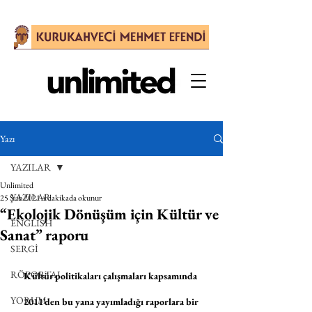
Yazı
YAZILAR
Unlimited
YAZILAR
25 Şub 2021
4 dakikada okunur
“Ekolojik Dönüşüm için Kültür ve
ENGLISH
Sanat” raporu
SERGİ
RÖPORTAJ
K
ültür politikaları çalışmaları kapsamında 
YORUM
2011’den bu yana yayımladığı raporlara bir 