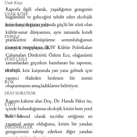
Uzak Köşe
Raporla ilgili olarak, yaşadığımız gezegenin 
UZAK KÖŞE
bugününü ve geleceğini tehdit eden ekolojik 
krize karşı değişim yolunda güçlü bir sözü olan 
MADDENİN HALLERİ
kültür-sanat dünyasının, aynı zamanda kendi 
PERVAZ
pratiklerini dönüştürme sorumluluğunun 
önemini vurgulayan İKSV Kültür Politikaları 
KARŞI-KONUŞMALAR
Çalışmaları Direktörü Özlem Ece, olağanüstü 
EĞRİ ÇİZGİ
zamanlardan geçerken hazırlanan bu raporun, 
ekolojik kriz karşısında yan yana gelmek için 
DOSYA
yaratıcı ifadeden beslenen bir zemin 
KÖK
oluşturmasını amaçladıklarını belirtiyor.
HUO SORUYOR
Raporu kaleme alan Doç. Dr. Hande Paker ise, 
ETÜT
içinde bulunduğumuz ekolojik krizin hem yerel 
BUDALA
hem küresel olarak tecrübe ettiğimiz en 
yaşamsal sorun olduğunu, krizin bir yandan 
DEĞİNMELER
gezegenimizi tahrip ederken diğer yandan 