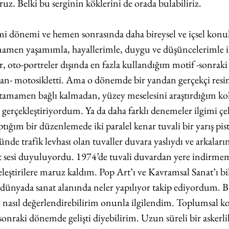
oruz. Belki bu serginin köklerini de orada bulabiliriz.
i dönemi ve hemen sonrasında daha bireysel ve içsel konul
amen yaşamımla, hayallerimle, duygu ve düşüncelerimle ilg
 oto-portreler dışında en fazla kullandığım motif -sonraki 
lan- motosikletti. Ama o dönemde bir yandan gerçekçi resim 
tamamen bağlı kalmadan, yüzey meselesini araştırdığım kol
 gerçekleştiriyordum. Ya da daha farklı denemeler ilgimi çe
tığım bir düzenlemede iki paralel kenar tuvali bir yarış pist
e trafik levhası olan tuvaller duvara yaslıydı ve arkaların
t sesi duyuluyordu. 1974’de tuvali duvardan yere indirm
eleştirilere maruz kaldım. Pop Art’ı ve Kavramsal Sanat’ı b
 dünyada sanat alanında neler yapılıyor takip ediyordum. B
e nasıl değerlendirebilirim onunla ilgilendim. Toplumsal k
raki dönemde gelişti diyebilirim. Uzun süreli bir askerli