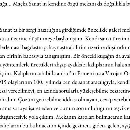
ağa... Maçka Sanat’ın kendine özgü mekanı da doğallıkla b
anat’ta bir sergi hazırlığına girdiğimde öncelikle galeri me
kusu üzerine düşünmeye başlamıştım. Kendi sanat üretim
lerle nasıl bağdaştırıp, kaynaştırabilirim üzerine düşündüm
an birinin babasıyla tanışmıştım. Bir önceki kuşağın da ayak
 yöntemlerle ürettikleri ahşap ayakkabı kalıplarının hala an
iştim. Kalıpların sahibi İstanbul’lu Ermeni usta Varojan O
 olaylarının 100.  yılında ben de sanat aracılığıyla, kendim
saj verebilmeyi, en azında sorularla yüzleşebilme cesaretine
debilirdim. Çözüm getirebilme iddiası olmayan, cevap verebi
ama soruya işaret eden ve bunun sorumluluğunu teşvik ed
üşüncesiyle yola çıktım. Mekanın karoları bulmacanın kar
alıplarını bu bulmacanın içinde gezinen, giden, gelen, aşağ