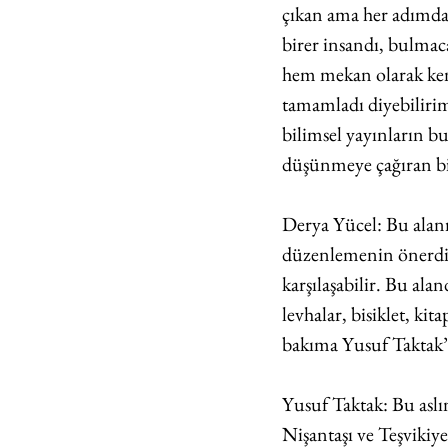
çıkan ama her adımda 
birer insandı, bulma
hem mekan olarak kend
tamamladı diyebilirim
bilimsel yayınların b
düşünmeye çağıran b
Derya Yücel: Bu alanı
düzenlemenin önerdiği 
karşılaşabilir. Bu ala
levhalar, bisiklet, kit
bakıma Yusuf Taktak’ın
Yusuf Taktak: Bu as
Nişantaşı ve Teşvikiye