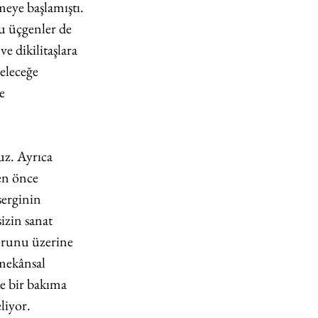
eye başlamıştı. 
u üçgenler de 
e dikilitaşlara 
eleceğe 
e 
z. Ayrıca 
en önce 
serginin 
izin sanat 
sorunu üzerine 
 mekânsal 
e bir bakıma 
liyor. 