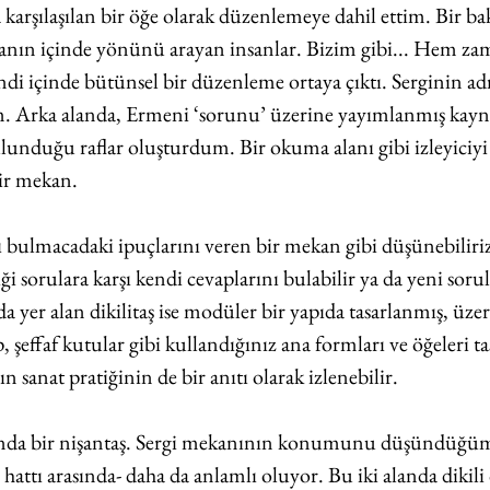
karşılaşılan bir öğe olarak düzenlemeye dahil ettim. Bir ba
canın içinde yönünü arayan insanlar. Bizim gibi... Hem za
i içinde bütünsel bir düzenleme ortaya çıktı. Serginin ad
. Arka alanda, Ermeni ‘sorunu’ üzerine yayımlanmış kaynak
ulunduğu raflar oluşturdum. Bir okuma alanı gibi izleyiciyi
ir mekan.
 bulmacadaki ipuçlarını veren bir mekan gibi düşünebiliriz.
sorulara karşı kendi cevaplarını bulabilir ya da yeni sorul
nda yer alan dikilitaş ise modüler bir yapıda tasarlanmış, üz
ap, şeffaf kutular gibi kullandığınız ana formları ve öğeleri ta
 sanat pratiğinin de bir anıtı olarak izlenebilir.
lında bir nişantaş. Sergi mekanının konumunu düşündüğü
 hattı arasında- daha da anlamlı oluyor. Bu iki alanda dikili