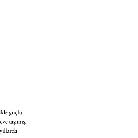
ikle güçlü 
ve taşımış. 
yıllarda 