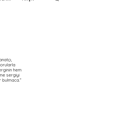
IMITED KIDS
KİTAP
ER
500K
anatçı, 
orularla 
 UNLIMITED
erginin hem 
me sergiyi 
r bulmaca.”