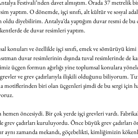
alya Festivali’nden davet almıştım. Orada 37 metrelik bi
im yaptım. O dönemde, işçi sınıfı, alt kültür ve sosyal adalet
ldu diyebilirim. Antalya’da yaptığım duvar resmi de bu d
 kentlerde de duvar resimleri yaptım.
l konuları ve özellikle işçi sınıfı, emek ve sömürüyü kimi
nsıtman duvar resimlerinin dışında tuval resimlerinde de kar
imiz üçgen formun ağırlığı yine toplumsal konulara yönel
 grevler ve grev çadırlarıyla ilişkili olduğunu biliyorum. Tu
na motiflerinden biri olan üçgenleri şimdi de bu sergi için h
iyoruz.
hemen öncesiydi. Bir çok yerde işçi grevleri vardı. Fabrika
 grev çadırları kuruluyordu. Önce büyük grev çadırları ön
ır aynı zamanda mekandı, göçebelikti, kimliğimizin kökenle