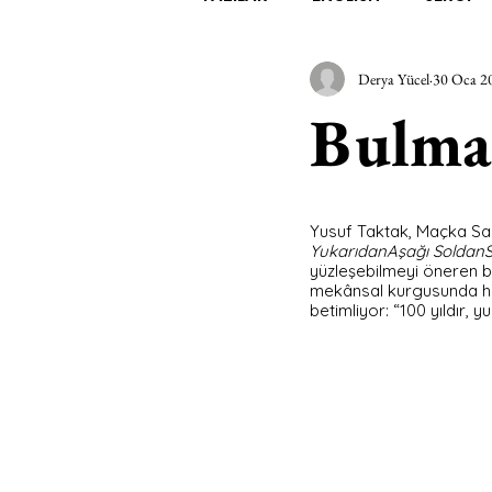
Derya Yücel
30 Oca 2
EDEBİYAT
SİNEMA
A
Bulmac
MİMARİ
MÜZİK
EGZER
Yusuf Taktak, Maçka Sanat
YukarıdanAşağı Soldan
AK-SAYANLAR
#GEÇMİŞ
yüzleşebilmeyi öneren b
mekânsal kurgusunda hem
betimliyor: “100 yıldır,
AKS-ENDAZ
TUHAF AÇI