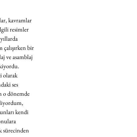
ar, kavramlar 
ili resimler 
yıllarda 
çalışırken bir 
aj ve asamblaj 
kiyordu. 
i olarak 
daki ses 
em o dönemde 
iliyordum, 
unları kendi 
onulara 
k sürecinden 