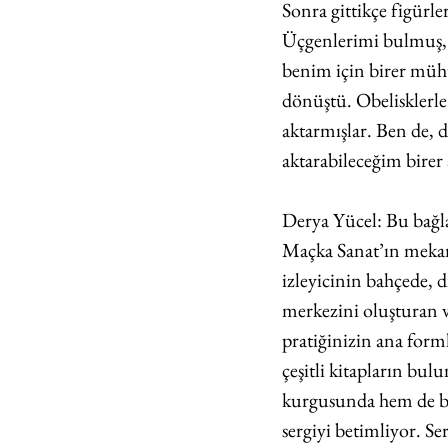
Sonra gittikçe figürl
Üçgenlerimi bulmuş, h
benim için birer mühür
dönüştü. Obelisklerle 
aktarmışlar. Ben de, di
aktarabileceğim bire
Derya Yücel: Bu bağl
Maçka Sanat’ın mekan
izleyicinin bahçede, dı
merkezini oluşturan v
pratiğinizin ana form
çeşitli kitapların bul
kurgusunda hem de baş
sergiyi betimliyor. Se