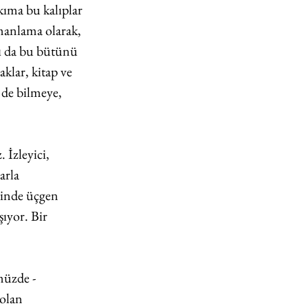
kıma bu kalıplar 
manlama olarak, 
ı da bu bütünü 
lar, kitap ve 
 de bilmeye, 
 İzleyici, 
arla 
erinde üçgen 
şıyor. Bir 
müzde -
 olan 