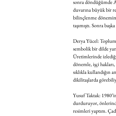
sonra döndüğümde Ant
duvarına büyük bir res
bilinçlenme dönemim o
taşımıştı. Sonra başka
Derya Yücel: Toplumsa
sembolik bir dilde ya
Üretimlerinde izlediğ
dönemle, işçi hakları,
sıklıkla kullandığın a
dikilitaşlarda görebil
Yusuf Taktak: 1980’in 
durduruyor, önlerinde
resimleri yaptım. Çad