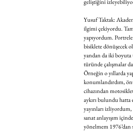
geliştiğini izleyebiliy
Yusuf Taktak: Akadem
ilgimi çekiyordu. Tam
yapıyordum. Portreler,
bisiklete dönüşecek o
yandan da iki boyuta 
türünde çalışmalar da
Örneğin o yıllarda yap
konumlandırdım, önünd
cihazından motosikle
aykırı bulundu hatta 
yayınları izliyordum,
sanat anlayışım içind
yönelmem 1976’dan son