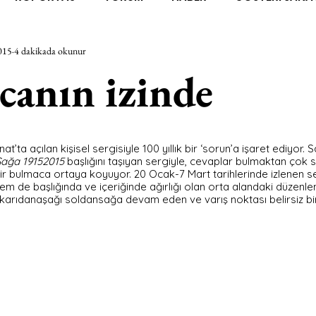
015
4 dakikada okunur
RAŞTIRMA
BİENAL
TASARIM
ÇALIŞMA
UNL
anın izinde
SİZLER
YEL TOZ PORTRELER
ON SORULUK SOHBETL
’ta açılan kişisel sergisiyle 100 yıllık bir ‘sorun’a işaret ediyor. S
Sağa 19152015
 başlığını taşıyan sergiyle, cevaplar bulmaktan çok s
TEBUGÜN
XXY
ODAK: RESİM
KIVRIM
PARIS
ir bulmaca ortaya koyuyor. 20 Ocak-7 Mart tarihlerinde izlenen s
 de başlığında ve içeriğinde ağırlığı olan orta alandaki düzenle
 yukarıdanaşağı soldansağa devam eden ve varış noktası belirsiz bi
SINIRSIZ ZİYARETLER