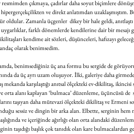
er resmimden çıkmaya, çadırlar daha soyut biçimlere dönüşm
ipergerçekçilikten ve direkt anlatımdan uzaklaşmıştım. B
 oldular. Zamanla üçgenler  dikey bir hale geldi, anıtlaştı v
uygarlıklar, farklı dönemlerde kendilerine dair bir mesajı g
kilitaşları kendime ait sözleri, düşünceleri, hafızayı geleceğ
r andaç olarak benimsedim.
amda, benimsediğiniz üç ana formu bu sergide de görüyoru
ında da üç ayrı uzam oluşuyor. İlki, galeriye daha girmed
ş mekanda karşılaştığı anıtsal ölçekteki ev-dikilitaş, ikincisi 
e orta alanı kaplayan ‘bulmaca’ düzenleme, üçüncüsü de  s
larını taşıyan daha mütevazi ölçekteki dikilitaş ve Ermeni 
unduğu sessiz ve dingin bir arka alan. Elbette, serginin hem
lığında ve içeriğinde ağırlığı olan orta alandaki düzenlem
rginin taşıdığı başlık çok tanıdık olan kare bulmacalardan ge