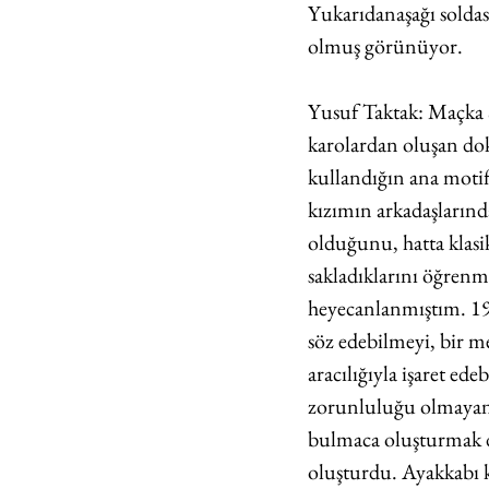
Yukarıdanaşağı soldas
olmuş görünüyor.
Yusuf Taktak: Maçka S
karolardan oluşan do
kullandığın ana motif
kızımın arkadaşlarınd
olduğunu, hatta klasik
sakladıklarını öğrenm
heyecanlanmıştım. 1915
söz edebilmeyi, bir me
aracılığıyla işaret e
zorunluluğu olmayan 
bulmaca oluşturmak d
oluşturdu. Ayakkabı k