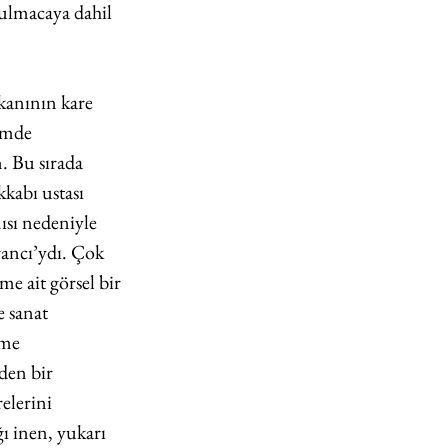
ulmacaya dahil 
kanının kare 
imde 
. Bu sırada 
kabı ustası 
ısı nedeniyle 
rancı’ydı. Çok 
e ait görsel bir 
 sanat 
lme 
en bir 
elerini 
ı inen, yukarı 