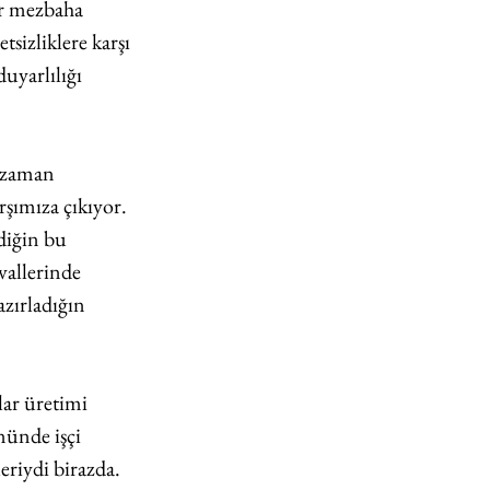
r mezbaha 
sizliklere karşı 
uyarlılığı 
 zaman 
şımıza çıkıyor. 
diğin bu 
vallerinde 
azırladığın 
lar üretimi 
ünde işçi 
riydi birazda. 