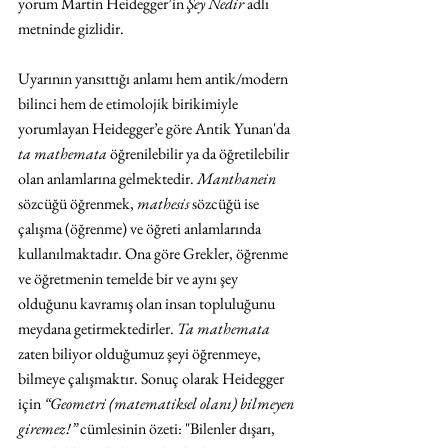
yorum Martin Heidegger’in 
Şey Nedir
 adlı 
metninde gizlidir.  
Uyarının yansıttığı anlamı hem antik/modern 
bilinci hem de etimolojik birikimiyle 
yorumlayan Heidegger’e göre Antik Yunan'da 
ta mathemata
 öğrenilebilir ya da öğretilebilir 
olan anlamlarına gelmektedir. 
Manthanein
sözcüğü öğrenmek, 
mathesis
 sözcüğü ise 
çalışma (öğrenme) ve öğreti anlamlarında 
kullanılmaktadır. Ona göre Grekler, öğrenme 
ve öğretmenin temelde bir ve aynı şey 
olduğunu kavramış olan insan topluluğunu 
meydana getirmektedirler. 
Ta mathemata
zaten biliyor olduğumuz şeyi öğrenmeye, 
bilmeye çalışmaktır. Sonuç olarak Heidegger 
için 
“Geometri (matematiksel olanı) bilmeyen 
giremez!”
 cümlesinin özeti: "Bilenler dışarı, 