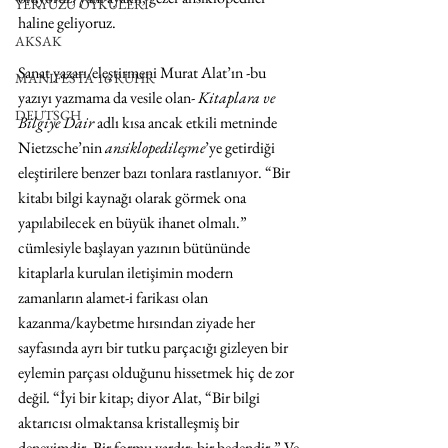
YERYÜZÜ ÖYKÜLERİ
haline geliyoruz. 
AKSAK
Sanat yazarı/eleştirmeni Murat Alat’ın -bu 
MANIFESTA 16 RUHR
yazıyı yazmama da vesile olan- 
Kitaplara ve 
DEUTSCH
Bilgiye Dair
 adlı kısa ancak etkili metninde 
Nietzsche’nin 
ansiklopedileşme
’ye getirdiği 
eleştirilere benzer bazı tonlara rastlanıyor. “Bir 
kitabı bilgi kaynağı olarak görmek ona 
yapılabilecek en büyük ihanet olmalı.” 
cümlesiyle başlayan yazının bütününde 
kitaplarla kurulan iletişimin modern 
zamanların alamet-i farikası olan 
kazanma/kaybetme hırsından ziyade her 
sayfasında ayrı bir tutku parçacığı gizleyen bir 
eylemin parçası olduğunu hissetmek hiç de zor 
değil
. 
“İyi bir kitap; diyor Alat, “Bir bilgi 
aktarıcısı olmaktansa kristalleşmiş bir 
deneyimdir. Bir formu vardır; bir bedendir.” Ve 