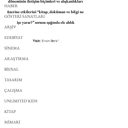
döneminin iletişim biçimleri ve alışkanlıkları 
HABER
üzerine etkilerini “kitap, doküman ve bilgi ne 
GÖSTERİ SANATLARI
işe yarar?” sorusu ışığında ele aldık
ARŞİV
EDEBİYAT
Yazı:
 Ersin Berk*
SİNEMA
ARAŞTIRMA
BİENAL
TASARIM
ÇALIŞMA
UNLIMITED KIDS
KİTAP
MİMARİ