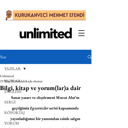
Yazı
YAZILAR
Unlimited
YAZILAR
29 May 2020
4 dakikada okunur
Bilgi, kitap ve yorum(lar)a dair
ENGLISH
Sanat yazarı ve eleştirmeni Murat Alat’ın 
SERGİ
geçtiğimiz 
Egzersizler 
serisi kapsamında 
RÖPORTAJ
yayınladığımız bir yazısından esinle salgın 
YORUM