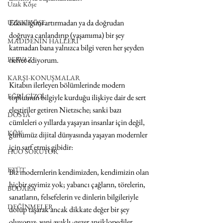
Uzak Köşe
Etkinliğimi artırmadan ya da doğrudan 
UZAK KÖŞE
doğruya canlandırıp (yaşamıma) bir şey 
MADDENİN HALLERİ
katmadan bana yalnızca bilgi veren her şeyden 
PERVAZ
nefret ediyorum.
KARŞI-KONUŞMALAR
Kitabın ilerleyen bölümlerinde modern 
EĞRİ ÇİZGİ
toplumun bilgiyle kurduğu ilişkiye dair de sert 
eleştiriler getiren Nietzsche; sanki bazı 
DOSYA
cümleleri o yıllarda yaşayan insanlar için değil, 
KÖK
günümüz dijital dünyasında yaşayan modernler 
için sarf etmiş gibidir:
HUO SORUYOR
ETÜT
Biz modernlerin kendimizden, kendimizin olan 
hiçbir şeyimiz yok; yabancı çağların, törelerin, 
BUDALA
sanatların, felsefelerin ve dinlerin bilgileriyle 
DEĞİNMELER
dolup taşarak ancak dikkate değer bir şey 
oluyoruz, yani ayaklı, gezer ansiklopediler 