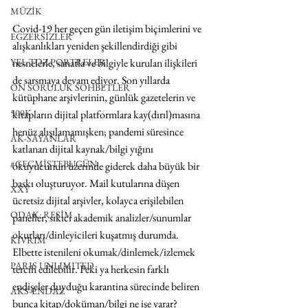
MÜZİK
Covid-19 her geçen gün iletişim biçimlerini ve 
EGZERSİZLER
alışkanlıkları yeniden şekillendirdiği gibi 
YEL TOZ PORTRELER
nesnelerle, sanatla ve bilgiyle kurulan ilişkileri 
de sarsmaya devam ediyor. Son yıllarda 
ON SORULUK SOHBETLER
kütüphane arşivlerinin, günlük gazetelerin ve 
500K
kitapların dijital platformlara kay(dırıl)masına 
henüz alışılamamışken; pandemi süresince 
AK-SAYANLAR
katlanan dijital kaynak/bilgi yığını 
#GEÇMİŞTEBUGÜN
okuyucunun üzerinde giderek daha büyük bir 
baskı oluşturuyor. Mail kutularına düşen 
XXY
ücretsiz dijital arşivler, kolayca erişilebilen 
ODAK: RESİM
paneller, sıkıcı akademik analizler/sunumlar 
okurları/dinleyicileri kuşatmış durumda. 
KIVRIM
Elbette istenileni okumak/dinlemek/izlemek 
PARIS UNLIMITED
tercih edilebilir. Peki ya herkesin farklı 
endişeler duyduğu karantina sürecinde beliren 
AKS-ENDAZ
bunca kitap/doküman/bilgi ne işe yarar? 