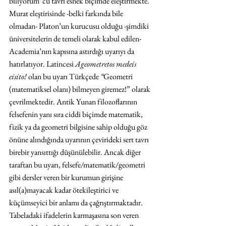
biliyorum”cu tavrı esnek biçimde eleştirmekte. 
Murat eleştirisinde -belki farkında bile 
olmadan- Platon’un kurucusu olduğu -şimdiki 
üniversitelerin de temeli olarak kabul edilen- 
Academia’nın kapısına astırdığı uyarıyı da 
hatırlatıyor. Latincesi 
Ageometretos medeis 
eisito! 
olan bu uyarı Türkçede 
“
Geometri 
(matematiksel olanı) bilmeyen giremez!” olarak 
çevrilmektedir. Antik Yunan filozoflarının 
felsefenin yanı sıra ciddi biçimde matematik, 
fizik ya da geometri bilgisine sahip olduğu göz 
önüne alındığında uyarının çevirideki sert tavrı 
birebir yansıttığı düşünülebilir. Ancak diğer 
taraftan bu uyarı, felsefe/matematik/geometri 
gibi dersler veren bir kurumun girişine 
asıl(a)mayacak kadar ötekileştirici ve 
küçümseyici bir anlamı da çağrıştırmaktadır. 
Tabeladaki ifadelerin karmaşasına son veren 