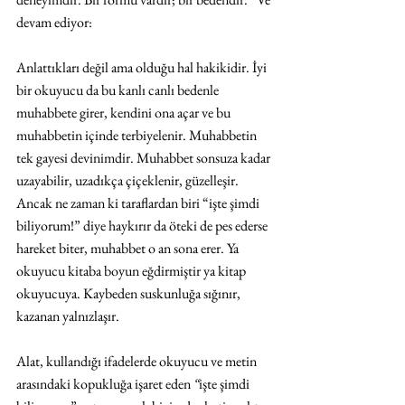
devam ediyor:
Anlattıkları değil ama olduğu hal hakikidir. İyi 
bir okuyucu da bu kanlı canlı bedenle 
muhabbete girer, kendini ona açar ve bu 
muhabbetin içinde terbiyelenir. Muhabbetin 
tek gayesi devinimdir. Muhabbet sonsuza kadar 
uzayabilir, uzadıkça çiçeklenir, güzelleşir. 
Ancak ne zaman ki taraflardan biri “işte şimdi 
biliyorum!” diye haykırır da öteki de pes ederse 
hareket biter, muhabbet o an sona erer. Ya 
okuyucu kitaba boyun eğdirmiştir ya kitap 
okuyucuya. Kaybeden suskunluğa sığınır, 
kazanan yalnızlaşır. 
Alat, kullandığı ifadelerde okuyucu ve metin 
arasındaki kopukluğa işaret eden 
“
işte şimdi 