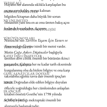
TUHAF AÇI
Hayatın her alanında sıklıkla karşılaşılan bu 
saçma soru kalıbı, maruz kalınan 
SINIRSIZ ZİYARETLER
bilgiden/kitaptan daha büyük bir sorun 
NY UNLIMITED
olmasının yanı sıra en az onu üreten bakış açısı 
kadar da kusurludur. Açayım:  
FEMİNİST SANATIN SOSYOLOJİSİ
YÜRÜYÜŞ NOTLARI
Nietzsche’nin 
Tarihin Yaşam İçin Yararı ve 
Yararsızlığı Üzerine
 isimli bir metni vardır. 
TERS PERSPEKTİF
Metin 
Çağa Aykırı Düşünceler
 başlığıyla 
KAYIT DIŞI CİNAYETLER
üretilen dört ciltlik önemli bir bütünün ikinci 
parçasıdır. Çalışma her ne kadar tarih ekseninde 
MAMUT LIMITED
kurgulanmış olsa da bizlere bilgiye ve ona karşı 
GENÇ SANATÇILAR DOSYASI
takınabileceğimiz tavra dair önemli ipuçları 
sunar. Doğrudan elde edilen bilgiye duyulan 
İZMİR
öfkeyle yoğrulduğu her cümlesinden anlaşılan 
FRANÇAIS
kitabın önsözü Goethe’nin 1798 yılında 
Schiller’e yazdığı mektuptaki önemli bir 
AÇIK ÇAĞRI
alıntısıyla başlamaktadır: 