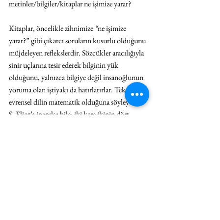
metinler/bilgiler/kitaplar ne işimize yarar? 
Kitaplar, öncelikle zihnimize 
“
ne işimize 
yarar?” gibi çıkarcı soruların kusurlu olduğunu 
müjdeleyen reflekslerdir. Sözcükler aracılığıyla 
sinir uçlarına tesir ederek bilginin yük 
olduğunu, yalnızca bilgiye değil insanoğlunun 
yoruma olan iştiyakı da hatırlatırlar. Tek 
evrensel dilin matematik olduğuna söyleyen T. 
S. Eliot’a inanılsa bile; iki kere ikinin dört 
etmesinin önümüzü kesen küstah bir kabadayı 
olduğunu, aslında takdir edilmesi gerekenin iki 
kere ikinin beş etmesi olduğunu savunan 
Dostoyevski’den taraf olmaya davet ederler. 
Gece yarısı öten kuşa derdini, yavaşça suya 
giren ördeğe suyu soramamayı dert edinen Şule 
Gürbüz’ün hassasiyetini paylaşmayı, altı 
yaşındayken meyvesini yediği bir incir ağacıyla -