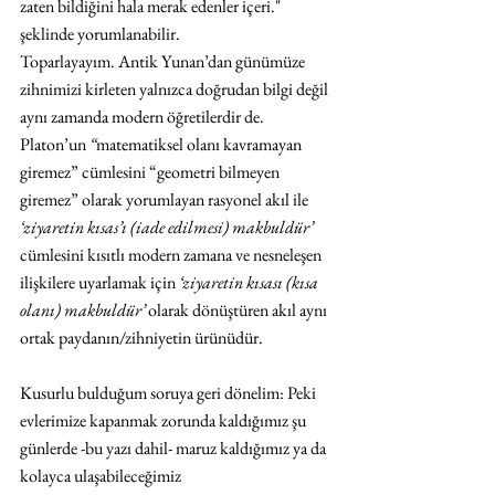
zaten bildiğini hala merak edenler içeri." 
şeklinde yorumlanabilir. 
Toparlayayım. Antik Yunan’dan günümüze 
zihnimizi kirleten yalnızca doğrudan bilgi değil 
aynı zamanda modern öğretilerdir de. 
Platon’un 
“
matematiksel olanı kavramayan 
giremez” cümlesini “geometri bilmeyen 
giremez” olarak yorumlayan rasyonel akıl ile 
‘ziyaretin kısas’ı (iade edilmesi) makbuldür’
cümlesini kısıtlı modern zamana ve nesneleşen 
ilişkilere uyarlamak için 
‘ziyaretin kısası (kısa 
olanı) makbuldür’
 olarak dönüştüren akıl aynı 
ortak paydanın/zihniyetin ürünüdür. 
Kusurlu bulduğum soruya geri dönelim: Peki 
evlerimize kapanmak zorunda kaldığımız şu 
günlerde -bu yazı dahil- maruz kaldığımız ya da 
kolayca ulaşabileceğimiz 