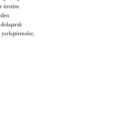
r üretim 
eden 
 dolaşarak 
 yerleştirmeler, 