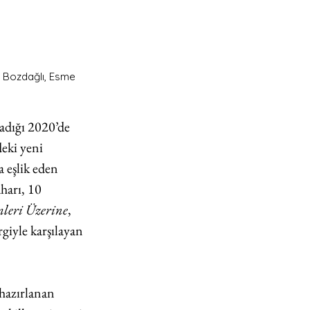
e Bozdağlı, Esme 
dığı 2020’de 
eki yeni 
 eşlik eden 
harı, 10 
mleri Üzerine
, 
ergiyle karşılayan 
 hazırlanan 