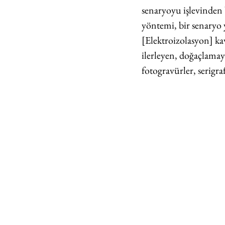
senaryoyu işlevinden 
yöntemi, bir senaryo 
[Elektroizolasyon] kav
ilerleyen, doğaçlamaya
fotogravürler, serigraf