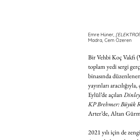
Emre Hüner, 
[ELEKTRO
Madra, Cem Özeren
Bir Vehbi Koç Vakfı 
toplam yedi sergi ger
binasında düzenlenen 
yayınları aracılığıyla
Eylül’de açılan 
Dinley
KP Brehmer: Büyük R
Arter’de, Altan Gürma
2021 yılı için de zeng