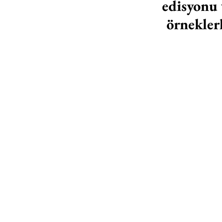
edisyonu v
örneklerl