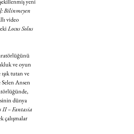
şekillenmiş yeni 
Bilinmeyen 
llı video 
eki 
Locus Solus
Küratörlüğünü 
ukluk ve oyun 
ışık tutan ve 
e Selen Ansen 
atörlüğünde, 
esinin dünya 
 II – Fantasia 
k çalışmalar 