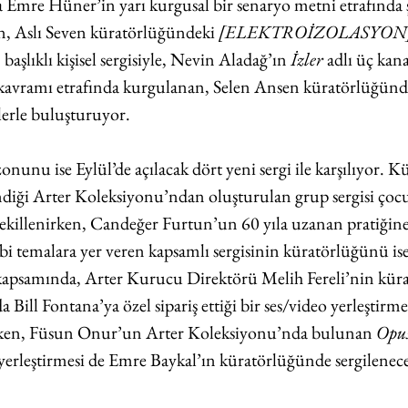
a Emre Hüner’in yarı kurgusal bir senaryo metni etrafında 
n, Aslı Seven küratörlüğündeki 
[ELEKTROİZOLASYON]: 
ı
 başlıklı kişisel sergisiyle, Nevin Aladağ’ın 
İzler
 adlı üç kana
 kavramı etrafında kurgulanan, Selen Ansen küratörlüğünd
cilerle buluşturuyor.
nunu ise Eylül’de açılacak dört yeni sergi ile karşılıyor. 
ndiği Arter Koleksiyonu’ndan oluşturulan grup sergisi çoc
şekillenirken, Candeğer Furtun’un 60 yıla uzanan pratiğine 
ibi temalara yer veren kapsamlı sergisinin küratörlüğünü is
kapsamında, Arter Kurucu Direktörü Melih Fereli’nin kür
ill Fontana’ya özel sipariş ettiği bir ses/video yerleştirm
rken, Füsun Onur’un Arter Koleksiyonu’nda bulunan 
Opus
yerleştirmesi de Emre Baykal’ın küratörlüğünde sergilenece