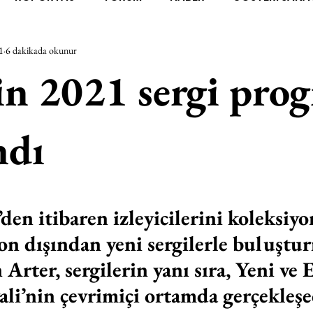
1
6 dakikada okunur
RAŞTIRMA
BİENAL
TASARIM
ÇALIŞMA
UNL
in 2021 sergi pro
SİZLER
YEL TOZ PORTRELER
ON SORULUK SOHBETL
ndı
TEBUGÜN
XXY
ODAK: RESİM
KIVRIM
PARIS
en itibaren izleyicilerini koleksiyo
SINIRSIZ ZİYARETLER
on dışından yeni sergilerle buluştu
 Arter, sergilerin yanı sıra, Yeni ve 
li’nin çevrimiçi ortamda gerçekleşec