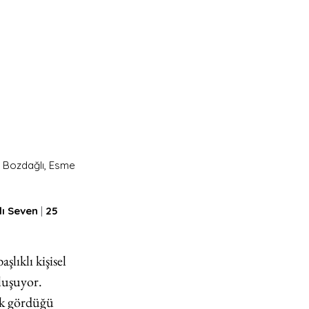
e Bozdağlı, Esme 
lı Seven 
| 
25 
başlıklı kişisel 
luşuyor. 
ak gördüğü 