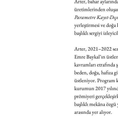
Arter, bahar aylarınd
üretimlerinden oluşa
Parametre Kayıt-Dış
yerleştirmesi ve doğa
başlıklı sergiyi izleyi
Arter, 2021–2022 sezo
Emre Baykal’ın üstle
kavramları etrafında 
beden, doğa, hafıza g
üstleniyor. Program 
kurumun 2017 yılında B
prömiyeri gerçekleşi
başlıklı mekâna özgü 
arasında yer alıyor.