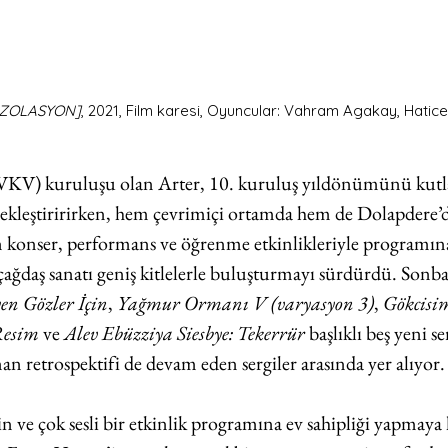
İZOLASYON]
, 2021, Film karesi, Oyuncular: Vahram Agakay, Hatic
(VKV) kuruluşu olan Arter, 10. kuruluş yıldönümünü kutla
çekleştiririrken, hem çevrimiçi ortamda hem de Dolapdere’d
konser, performans ve öğrenme etkinlikleriyle programına
, çağdaş sanatı geniş kitlelerle buluşturmayı sürdürdü. Sonba
en Gözler İçin
, 
Yağmur Ormanı V (varyasyon 3)
, 
Gökcisi
esim 
ve 
Alev Ebüzziya Siesbye: Tekerrür
 başlıklı beş yeni s
n retrospektifi de devam eden sergiler arasında yer alıyor.
in ve çok sesli bir etkinlik programına ev sahipliği yapmaya