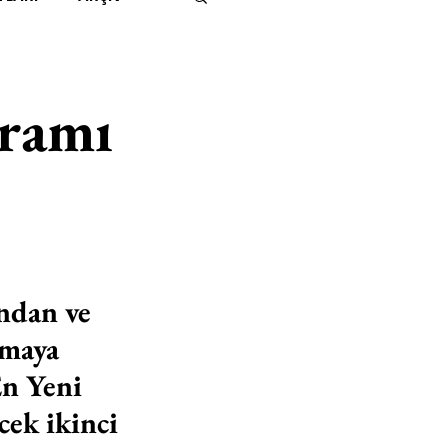
IMITED KIDS
KİTAP
gramı
ER
500K
 UNLIMITED
ndan ve 
rmaya 
En Yeni 
ek ikinci 