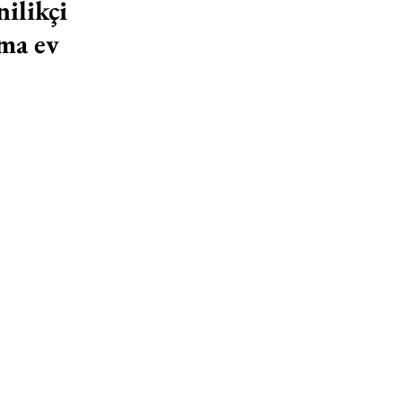
ilikçi 
ma ev 