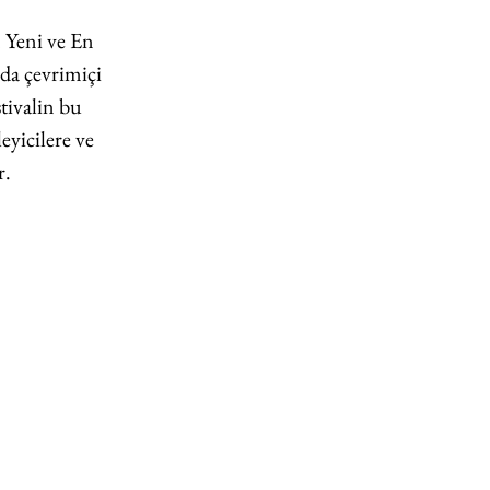
 Yeni ve En 
nda çevrimiçi 
tivalin bu 
eyicilere ve 
r.