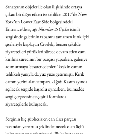
Sanatçının objeler ile olan ilişkisinde ortaya 
çıkan bir diğer etken ise tehlike. 2017’de New 
York’un Lower East Side bölgesindeki 
Entrance’de açtığı 
Number 2: Cycles
 isimli 
sergisinde galerinin tabanını tamamen kırık içki 
şişeleriyle kaplayan Civelek, benzer şekilde 
ziyaretçileri yürükleri sürece devam eden cam 
kırılma sürecinin bir parçası yaparken, galeriye 
adım atmaya ‘cesaret edenleri’ keskin camın 
tehlikeli yanıyla da yüz yüze getirmişti. Kırık 
camın yerini alan zımpara kâğıdı Kasım ayında 
açılacak sergide başrolü oynarken, bu madde 
sergi çerçevesince çeşitli formlarda 
ziyaretçilerle buluşacak. 
Serginin hiç şüphesiz en can alıcı parçası 
tavandan yere rulo şeklinde inecek olan üçlü 
kalın zımpara yerleştirmesi. İlk bakışta sanat 