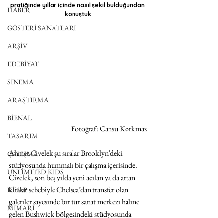
pratiğinde yıllar içinde nasıl şekil bulduğundan 
HABER
konuştuk
GÖSTERİ SANATLARI
ARŞİV
EDEBİYAT
SİNEMA
ARAŞTIRMA
BİENAL
 Fotoğraf: Cansu Korkmaz
TASARIM
Ahmet Civelek şu sıralar Brooklyn’deki 
ÇALIŞMA
stüdyosunda hummalı bir çalışma içerisinde. 
UNLIMITED KIDS
Civelek, son beş yılda yeni açılan ya da artan 
kiralar sebebiyle Chelsea’dan transfer olan 
KİTAP
galeriler sayesinde bir tür sanat merkezi haline 
MİMARİ
gelen Bushwick bölgesindeki stüdyosunda 