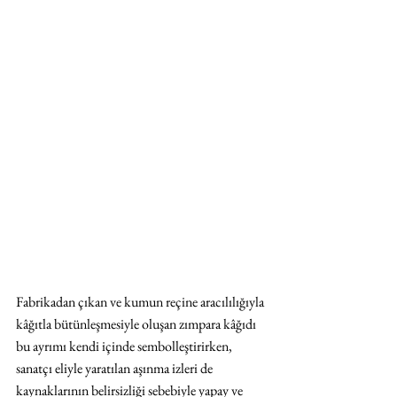
Fabrikadan çıkan ve kumun reçine aracılılığıyla 
kâğıtla bütünleşmesiyle oluşan zımpara kâğıdı 
bu ayrımı kendi içinde sembolleştirirken, 
sanatçı eliyle yaratılan aşınma izleri de 
kaynaklarının belirsizliği sebebiyle yapay ve 