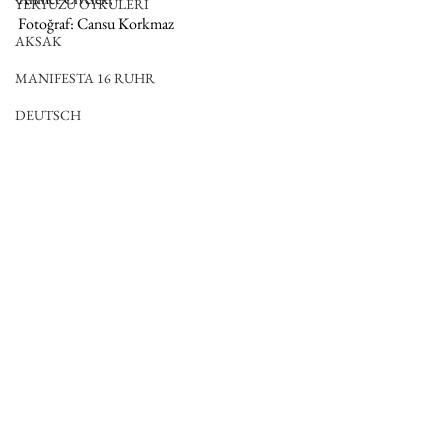
YERYÜZÜ ÖYKÜLERİ
Fotoğraf: Cansu Korkmaz
AKSAK
MANIFESTA 16 RUHR
DEUTSCH