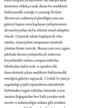
üretimine oldukça uzak duran bu maddenin 
beklenmedik estetiği ve yarattığı Robert 
Morrisvari endüstriyel şiirselliğin yanı sıra 
galeriyi baştan sona kaplayan yerleştirmenin 
devasa boyutları da bu etkinin temel sebepleri 
olacak. Uzayarak tabanı kaplayacak olan 
rulolar, ziyaretçilere zımparanın üzerinde 
yürüme fırsatı verecek. Bunun yanı sıra, ızgara 
şeklinde duvara yerleştirilecek mütevazı 
boyutlardaki onlarca zımpara tablolar, 
fabrikadan farklı renk ve aşındırıcılık 
derecelerinde çıkan maddenin beklenmedik 
estetiğini galeriye taşıyacak. Civelek’in yüzeye 
uyguladığı çeşitli yıprandırma etkenleriyle 
birbirinden özgün tablolar, bütünde soyut 
sanatın doğuşundan beri kafa yorulan renk 
teorisi ve anlamsızlığın anlamı gibi sorulara 