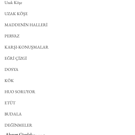
Uzak Köşe
UZAK KÖŞE
MADDENİN HALLERİ
PERVAZ
KARŞI-KONUŞMALAR
EĞRİ ÇİZGİ
DOSYA
KÖK
HUO SORUYOR
ETÜT
BUDALA
DEĞİNMELER
Ahmet Civelek, 