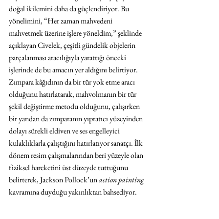
doğal ikilemini daha da güçlendiriyor. Bu 
yönelimini, “Her zaman mahvedeni 
mahvetmek üzerine işlere yöneldim,” şeklinde 
açıklayan Civelek, çeşitli gündelik objelerin 
parçalanması aracılığıyla yarattığı önceki 
işlerinde de bu amacın yer aldığını belirtiyor. 
Zımpara kâğıdının da bir tür yok etme aracı 
olduğunu hatırlatarak, mahvolmanın bir tür 
şekil değiştirme metodu olduğunu, çalışırken 
bir yandan da zımparanın yıpratıcı yüzeyinden 
dolayı sürekli eldiven ve ses engelleyici 
kulaklıklarla çalıştığını hatırlatıyor sanatçı. İlk 
dönem resim çalışmalarından beri yüzeyle olan 
fiziksel hareketini üst düzeyde tuttuğunu 
belirterek, Jackson Pollock’un 
action painting
kavramına duyduğu yakınlıktan bahsediyor.