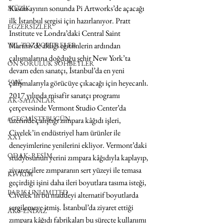
Kasım ayının sonunda Pi Artworks’de açacağı 
MÜZİK
ilk İstanbul sergisi için hazırlanıyor. Pratt 
EGZERSİZLER
Institute ve Londra’daki Central Saint 
YEL TOZ PORTRELER
Martins’de aldığı eğitimlerin ardından 
çalışmalarına doğduğu şehir New York’ta 
ON SORULUK SOHBETLER
devam eden sanatçı, İstanbul’da en yeni 
500K
çalışmalarıyla görücüye çıkacağı için heyecanlı. 
2017 yılında misafir sanatçı programı 
AK-SAYANLAR
çerçevesinde Vermont Studio Center’da 
#GEÇMİŞTEBUGÜN
üzerinde çalıştığı zımpara kâğıdı işleri, 
Civelek’in endüstriyel ham ürünler ile 
XXY
deneyimlerine yenilerini ekliyor. Vermont’daki 
ODAK: RESİM
stüdyosunun yerini zımpara kâğıdıyla kaplayıp, 
ziyaretçilere zımparanın sert yüzeyi ile temasa 
KIVRIM
geçirdiği işini daha ileri boyutlara tasıma isteği, 
PARIS UNLIMITED
Civelek’in bu maddeyi alternatif boyutlarda 
sergilemeye itmiş. İstanbul’da ziyaret ettiği 
AKS-ENDAZ
zımpara kâğıdı fabrikaları bu süreçte kullanımı 