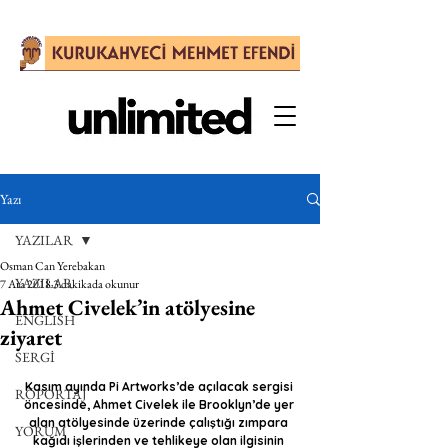
Yazı
YAZILAR
Osman Can Yerebakan
YAZILAR
7 Ara 2018
3 dakikada okunur
Ahmet Civelek’in atölyesine
ENGLISH
ziyaret
SERGİ
Kasım ayında Pi Artworks’de açılacak sergisi 
RÖPORTAJ
öncesinde, Ahmet Civelek ile Brooklyn’de yer 
alan atölyesinde üzerinde çalıştığı zımpara 
YORUM
kağıdı işlerinden ve tehlikeye olan ilgisinin 