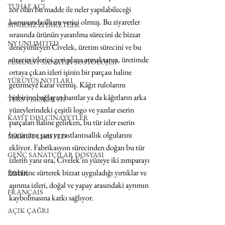
TUHAF AÇI
zor olan bu madde ile neler yapılabileceği 
konusunda ilham verici olmuş. Bu ziyaretler 
SINIRSIZ ZİYARETLER
sırasında ürünün yaratılma sürecini de bizzat 
NY UNLIMITED
deneyimleyen Civelek, üretim sürecini ve bu 
sürecin izlerini geri plana atmaktansa, üretimde 
FEMİNİST SANATIN SOSYOLOJİSİ
ortaya çıkan izleri işinin bir parçası haline 
YÜRÜYÜŞ NOTLARI
getirmeye karar vermiş. Kâğıt rulolarını 
birbirine bağlayan bantlar ya da kâğıtların arka 
TERS PERSPEKTİF
yüzeylerindeki çeşitli logo ve yazılar eserin 
KAYIT DIŞI CİNAYETLER
parçaları haline gelirken, bu tür izler eserin 
bütününe şans ve rastlantısallık olgularını 
MAMUT LIMITED
ekliyor. Fabrikasyon sürecinden doğan bu tür 
GENÇ SANATÇILAR DOSYASI
izlerin yanı sıra, Civelek’in yüzeye iki zımparayı 
birbirine sürterek bizzat uyguladığı yırtıklar ve 
İZMİR
aşınma izleri, doğal ve yapay arasındaki ayrımın 
FRANÇAIS
kaybolmasına katkı sağlıyor. 
AÇIK ÇAĞRI