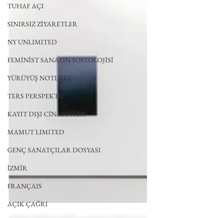
TUHAF AÇI
SINIRSIZ ZİYARETLER
NY UNLIMITED
FEMİNİST SANATIN SOSYOLOJİSİ
YÜRÜYÜŞ NOTLARI
TERS PERSPEKTİF
KAYIT DIŞI CİNAYETLER
MAMUT LIMITED
GENÇ SANATÇILAR DOSYASI
İZMİR
FRANÇAIS
AÇIK ÇAĞRI