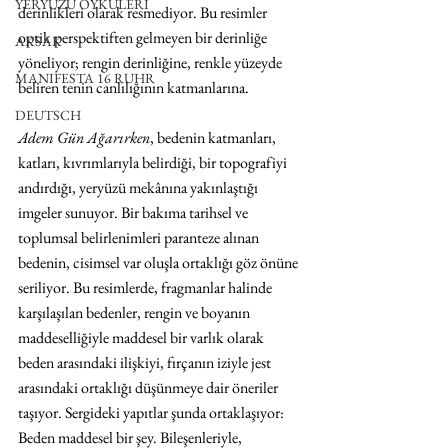
YERYÜZÜ ÖYKÜLERİ
derinlikleri olarak resmediyor. Bu resimler 
optik perspektiften gelmeyen bir derinliğe 
AKSAK
yöneliyor; rengin derinliğine, renkle yüzeyde 
MANIFESTA 16 RUHR
beliren tenin canlılığının katmanlarına. 
DEUTSCH
Adem Gün Ağarırken
, bedenin katmanları, 
katları, kıvrımlarıyla belirdiği, bir topografiyi 
andırdığı, yeryüzü mekânına yakınlaştığı 
imgeler sunuyor. Bir bakıma tarihsel ve 
toplumsal belirlenimleri paranteze alınan 
bedenin, cisimsel var oluşla ortaklığı göz önüne 
seriliyor. Bu resimlerde, fragmanlar halinde 
karşılaşılan bedenler, rengin ve boyanın 
maddeselliğiyle maddesel bir varlık olarak 
beden arasındaki ilişkiyi, fırçanın iziyle jest 
arasındaki ortaklığı düşünmeye dair öneriler 
taşıyor. Sergideki yapıtlar şunda ortaklaşıyor: 
Beden maddesel bir şey. Bileşenleriyle, 