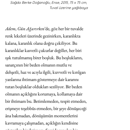
Sağda: Berke Doğanoğlu, Ense, 2015, 75 x 75 cm, 
Tuval üzerine yağlıboya
Adem, Gün Ağarırken
’de, göz her bir tuvalde 
renk lekeleri üzerinde gezinirken, karanlıkta 
kalana, karanlık olana doğru çekiliyor. Bu 
karanlıklar kasvetli çukurlar değiller, her biri 
ışık tutulmamış birer boşluk. Bu boşlukların, 
sanatçının bir beden olmanın mutlu ve 
dehşetli, haz ve acıyla ilgili, kuvvetli ve kırılgan 
yanlarına ihtimam göstermeye dair kararını 
tutan boşluklar oldukları seziliyor. Bir beden 
olmanın açıklığını korumaya, kollamaya dair 
bir ihtimam bu. Betimlemeden, tespit etmeden, 
erişmeye teşebbüs etmeden, bir şeye dönüşeceği 
âna bakmadan, dönüşümün momentlerini 
kavramaya çalışmadan, açıklığın kendisine 