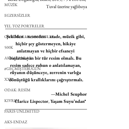
MÜZİK
Tuval üzerine yağlıboya
EGZERSİZLER
YEL TOZ PORTRELER
Şekilden –nesneden– azade, müzik gibi, 
ON SORULUK SOHBETLER
hiçbir şey göstermeyen, hikâye 
500K
anlatmayan ve hiçbir efsaneyi 
başlatmayan bir tür resim olmalı. Bu 
AK-SAYANLAR
resim sadece ruhun o anlatılamayan, 
#GEÇMİŞTEBUGÜN
rüyanın düşünceye, zerrenin varlığa 
XXY
dönüştüğü krallıklarını çağrıştırmalı.
ODAK: RESİM
—Michel Seuphor
KIVRIM
Clarice Lispector
, 
Yaşam Suyu’ndan*
PARIS UNLIMITED
AKS-ENDAZ