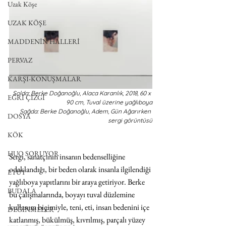
Uzak Köşe
UZAK KÖŞE
MADDENİN HALLERİ
PERVAZ
KARŞI-KONUŞMALAR
Solda: Berke Doğanoğlu, Alaca Karanlık, 2018, 60 x 
EĞRİ ÇİZGİ
90 cm, Tuval üzerine yağlıboya
Sağda: Berke Doğanoğlu, Adem, Gün Ağarırken 
DOSYA
sergi görüntüsü
KÖK
HUO SORUYOR
Sergi, sanatçının insanın bedenselliğine 
odaklandığı, bir beden olarak insanla ilgilendiği 
ETÜT
yağlıboya yapıtlarını bir araya getiriyor. Berke 
BUDALA
bu çalışmalarında, boyayı tuval düzlemine 
kullanım biçimiyle, teni, eti, insan bedenini içe 
DEĞİNMELER
katlanmış, bükülmüş, kıvrılmış, parçalı yüzey 