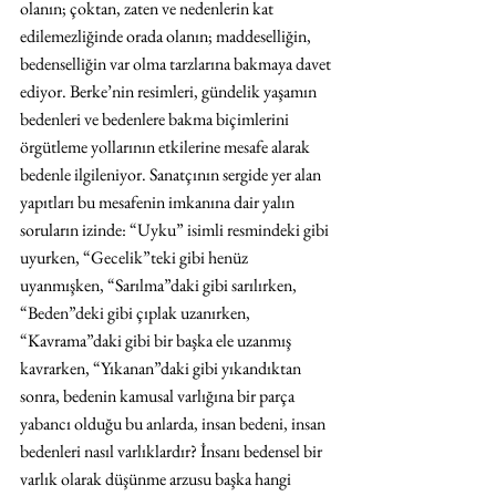
olanın; çoktan, zaten ve nedenlerin kat 
edilemezliğinde orada olanın; maddeselliğin, 
bedenselliğin var olma tarzlarına bakmaya davet 
ediyor. Berke’nin resimleri, gündelik yaşamın 
bedenleri ve bedenlere bakma biçimlerini 
örgütleme yollarının etkilerine mesafe alarak 
bedenle ilgileniyor. Sanatçının sergide yer alan 
yapıtları bu mesafenin imkanına dair yalın 
soruların izinde: “Uyku” isimli resmindeki gibi 
uyurken, “Gecelik”teki gibi henüz 
uyanmışken, “Sarılma”daki gibi sarılırken, 
“Beden”deki gibi çıplak uzanırken, 
“Kavrama”daki gibi bir başka ele uzanmış 
kavrarken, “Yıkanan”daki gibi yıkandıktan 
sonra, bedenin kamusal varlığına bir parça 
yabancı olduğu bu anlarda, insan bedeni, insan 
bedenleri nasıl varlıklardır? İnsanı bedensel bir 
varlık olarak düşünme arzusu başka hangi 