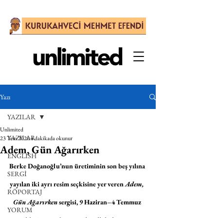
Yazı
YAZILAR
Unlimited
YAZILAR
23 Tem 2020
4 dakikada okunur
Adem, Gün Ağarırken
ENGLISH
Berke Doğanoğlu’nun üretiminin son beş yılına 
SERGİ
yayılan iki ayrı resim seçkisine yer veren 
Adem, 
RÖPORTAJ
Gün Ağarırken
 sergisi, 9 Haziran–4 Temmuz 
YORUM