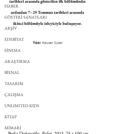
tarihleri arasında gösterilen ilk bölümünün 
HABER
ardından 7–29 Temmuz tarihleri arasında 
GÖSTERİ SANATLARI
ikinci bölümüyle izleyiciyle buluşuyor.
ARŞİV
EDEBİYAT
Yazı: 
Kevser Güler
SİNEMA
ARAŞTIRMA
BİENAL
TASARIM
ÇALIŞMA
UNLIMITED KIDS
KİTAP
MİMARİ
Berke Doğanoğlu, 
Beden
, 2015, 75 x 100 cm, 