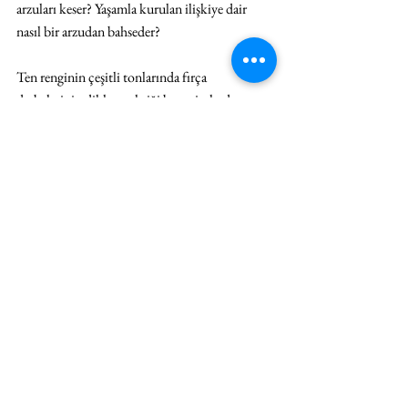
arzuları keser? Yaşamla kurulan ilişkiye dair 
nasıl bir arzudan bahseder?
Ten renginin çeşitli tonlarında fırça 
darbelerinin dikkat çektiği bu resimlerde, 
bedenin, bedenlerin teması, kendileriyle, 
birbirleriyle ve sanatçıyla ilişkileri tek bakışta 
kendini ele vermiyor. Olumlu bir yönelim 
kuvveti olarak arzuya açılarak, bir insanla, bir 
bedenle ilişkilenmenin, arzulamanın, ona 
doğru olmanın, onunla bağ kurmanın, kurulan 
bağ üzerinden yaşamla ilişkilenmenin pek çok 
yolu olduğunu sezdiriyor. Berke’nin 
Adem, 
Gün Ağarırken
’deki resimleri bu çokluğu 
düşünmeye dair bir karşılaşma önerisi. Bu 
resimler, cinsel farkın çoğulluğuyla, birlikte 
haz almaya yönelmiş bir arzuyla bir başka 
bedenle yakınlaşmanın kuvvetini hissettirirken, 